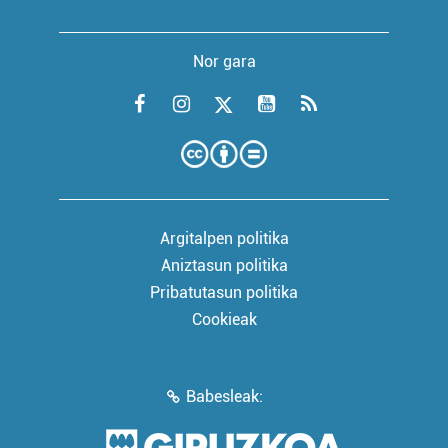
Nor gara
Argitalpen politika
Aniztasun politika
Pribatutasun politika
Cookieak
Babesleak: