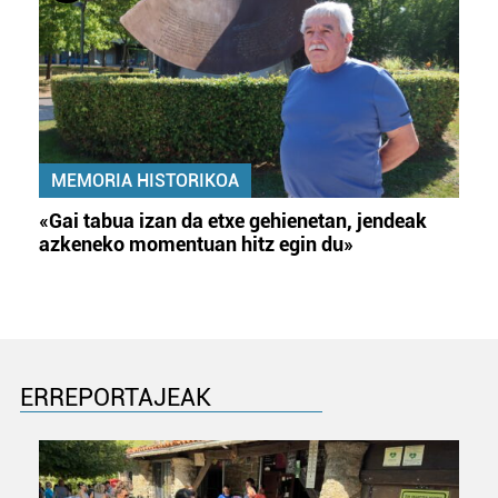
MEMORIA HISTORIKOA
«Gai tabua izan da etxe gehienetan, jendeak
azkeneko momentuan hitz egin du»
ERREPORTAJEAK