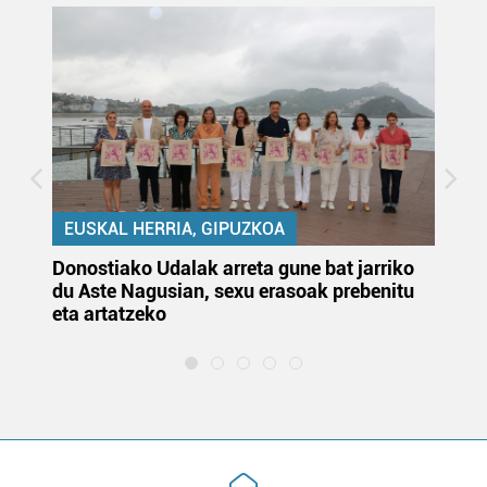
EUSKAL HERRIA, GIPUZKOA
Donostiako Udalak arreta gune bat jarriko
Ur
du Aste Nagusian, sexu erasoak prebenitu
es
eta artatzeko
lu