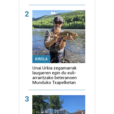
2
KIROLA
Unai Urkia zegamarrak
laugarren egin du euli-
arrantzako beteranoen
Munduko Txapelketan
3