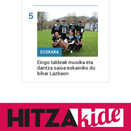
5
EUSKARA
Eingo taldeak musika eta
dantza saioa eskainiko du
bihar Lazkaon