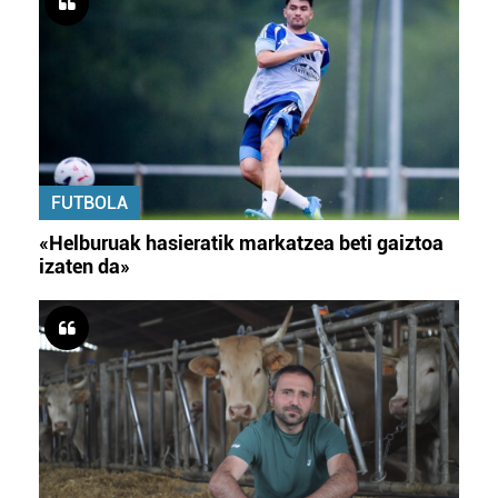
FUTBOLA
«Helburuak hasieratik markatzea beti gaiztoa
izaten da»