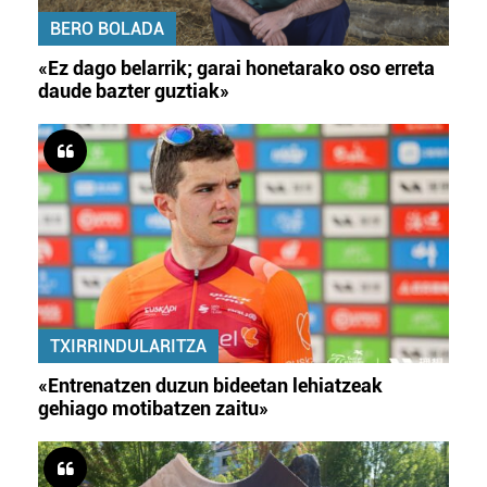
BERO BOLADA
«Ez dago belarrik; garai honetarako oso erreta
daude bazter guztiak»
TXIRRINDULARITZA
«Entrenatzen duzun bideetan lehiatzeak
gehiago motibatzen zaitu»