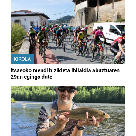
KIROLA
Itsasoko mendi bizikleta ibilaldia abuztuaren
29an egingo dute