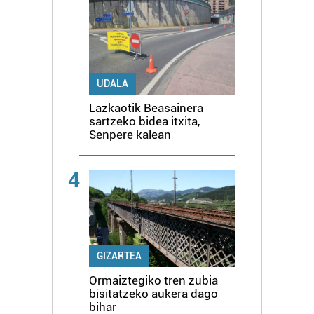
UDALA
Lazkaotik Beasainera
sartzeko bidea itxita,
Senpere kalean
4
GIZARTEA
Ormaiztegiko tren zubia
bisitatzeko aukera dago
bihar