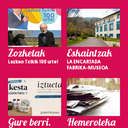
Zozketak
Eskaintzak
Lazkao Txikik 100 urte!
LA ENCARTADA
FABRIKA-MUSEOA
Gure berri.
Hemeroteka