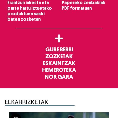
Erantzun inkesta eta
Papereko zenbakiak
parte hartu Iztuetako
PDF formatuan
produktuen saski
baten zozketan
+
GURE BERRI
ZOZKETAK
ESKAINTZAK
HEMEROTEKA
NOR GARA
ELKARRIZKETAK