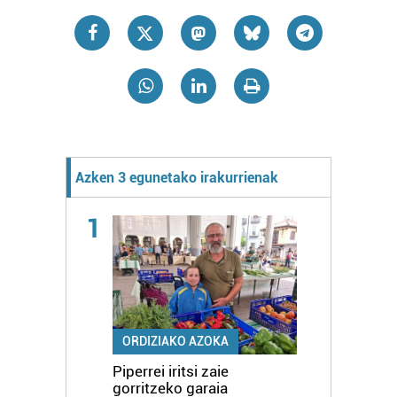
Azken 3 egunetako irakurrienak
1
ORDIZIAKO AZOKA
Piperrei iritsi zaie
gorritzeko garaia