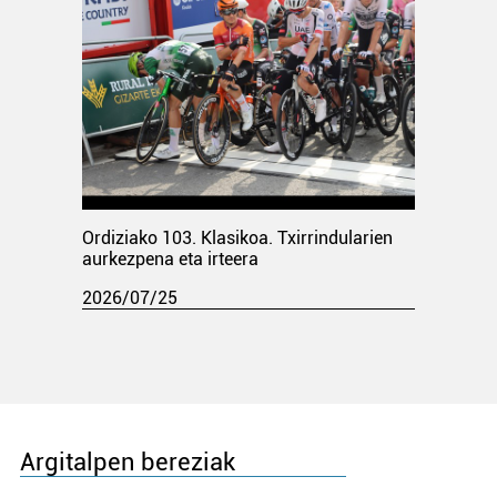
Ordiziako 103. Klasikoa. Txirrindularien
aurkezpena eta irteera
2026/07/25
Argitalpen bereziak