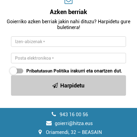
Azken berriak
Goierriko azken berriak jakin nahi dituzu? Harpidetu gure
buletinera!
Pribatutasun Politika
irakurri eta onartzen dut.
Harpidetu
943 16 00 56
goierri@hitza.eus
Oriamendi, 32 – BEASAIN