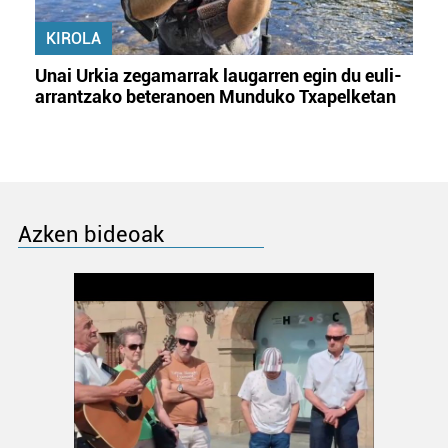
KIROLA
Unai Urkia zegamarrak laugarren egin du euli-
arrantzako beteranoen Munduko Txapelketan
Azken bideoak