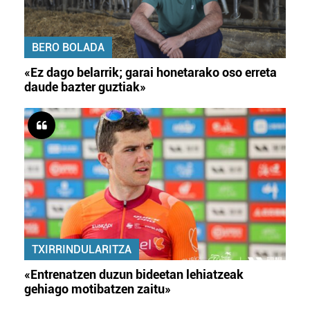
BERO BOLADA
«Ez dago belarrik; garai honetarako oso erreta
daude bazter guztiak»
TXIRRINDULARITZA
«Entrenatzen duzun bideetan lehiatzeak
gehiago motibatzen zaitu»