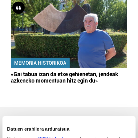
MEMORIA HISTORIKOA
«Gai tabua izan da etxe gehienetan, jendeak
azkeneko momentuan hitz egin du»
ERREPORTAJEAK
Datuen erabilera arduratsua