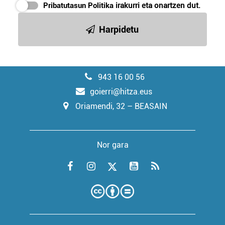
Pribatutasun Politika
irakurri eta onartzen dut.
Harpidetu
943 16 00 56
goierri@hitza.eus
Oriamendi, 32 – BEASAIN
Nor gara