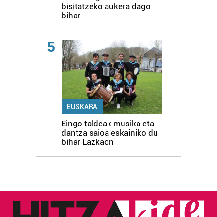
bisitatzeko aukera dago
bihar
5
EUSKARA
Eingo taldeak musika eta
dantza saioa eskainiko du
bihar Lazkaon