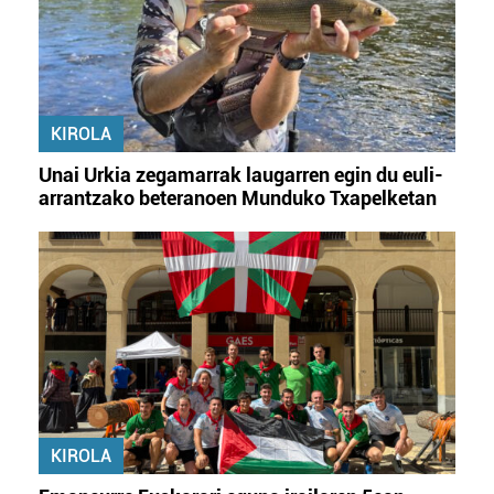
KIROLA
Unai Urkia zegamarrak laugarren egin du euli-
arrantzako beteranoen Munduko Txapelketan
KIROLA