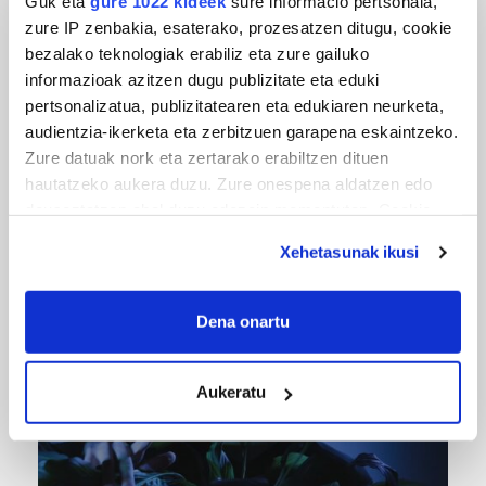
Guk eta
gure 1022 kideek
sure informacio pertsonala,
zure IP zenbakia, esaterako, prozesatzen ditugu, cookie
bezalako teknologiak erabiliz eta zure gailuko
informazioak azitzen dugu publizitate eta eduki
pertsonalizatua, publizitatearen eta edukiaren neurketa,
audientzia-ikerketa eta zerbitzuen garapena eskaintzeko.
Zure datuak nork eta zertarako erabiltzen dituen
hautatzeko aukera duzu. Zure onespena aldatzen edo
deuseztatzen ahal duzu edozein momentutan, Cookie
URBIAKO FESTA
deklaraziotik edo Privacy triggerean klikatuz.
Urbiako zelaiak erromeria leku
Xehetasunak ikusi
If you allow, we would also like to:
Collect information about your geographical
Dena onartu
location which can be accurate to within several
meters
Aukeratu
Identify your device by actively scanning it for
specific characteristics (fingerprinting)
Find out more about how your personal data is processed
and set your preferences in the
details section
.