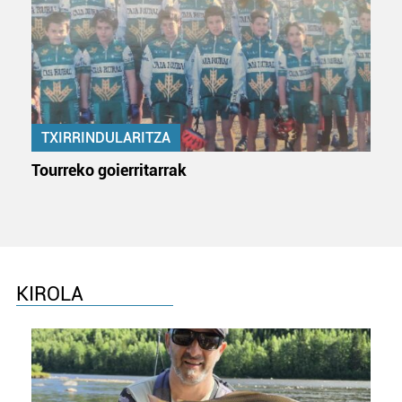
zure baimena Cookieen adierazpenean.
Webgune honek cookie propioak eta hirugarrenen cookie-
fitxategiak erabiltzen ditu. Zure esperientzia eta
zerbitzuak hobetzeko asmoz, cookie teknologiaz
baliatzen gara. Ohar hau onartuz gero, teknologia hori
erabiltzeko baimen esplizitua ematen diguzu.
Gehiago
TXIRRINDULARITZA
irakurri
Tourreko goierritarrak
KIROLA