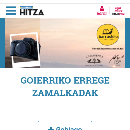
Sartu
GOIERRIKO ERREGE
ZAMALKADAK
Gehiago