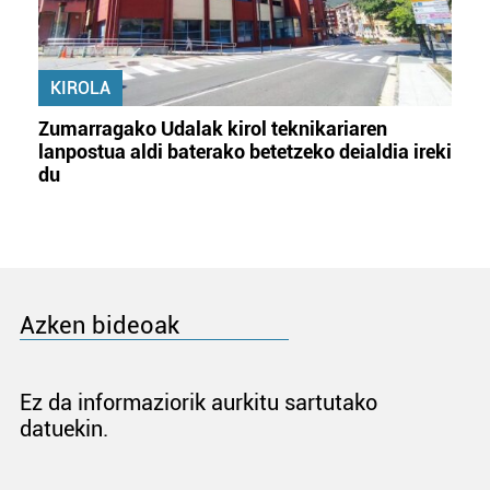
KIROLA
Zumarragako Udalak kirol teknikariaren
lanpostua aldi baterako betetzeko deialdia ireki
du
Azken bideoak
Ez da informaziorik aurkitu sartutako
datuekin.