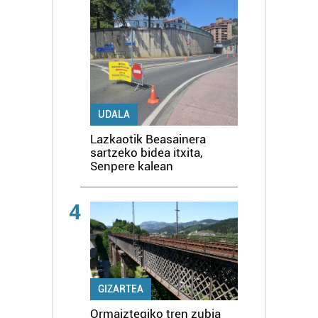
UDALA
Lazkaotik Beasainera
sartzeko bidea itxita,
Senpere kalean
4
GIZARTEA
Ormaiztegiko tren zubia