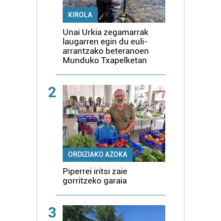
KIROLA
Unai Urkia zegamarrak
laugarren egin du euli-
arrantzako beteranoen
Munduko Txapelketan
2
ORDIZIAKO AZOKA
Piperrei iritsi zaie
gorritzeko garaia
3