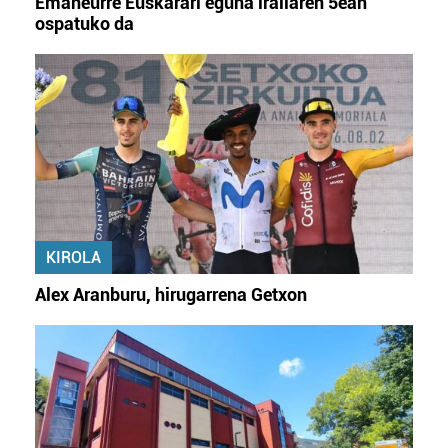
Emaneurre Euskarari eguna irailaren 5ean
ospatuko da
KIROLA
Alex Aranburu, hirugarrena Getxon