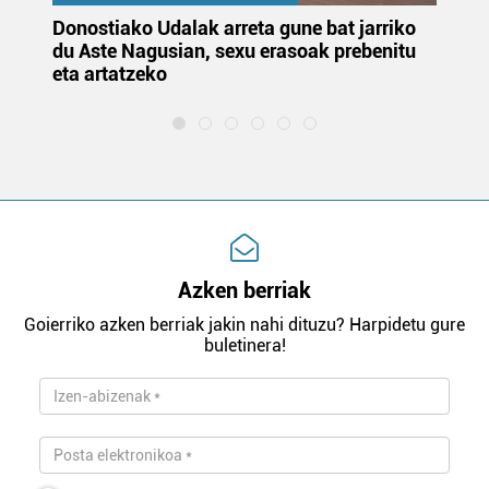
Donostiako Udalak arreta gune bat jarriko
Ur
du Aste Nagusian, sexu erasoak prebenitu
es
eta artatzeko
lu
Azken berriak
Goierriko azken berriak jakin nahi dituzu? Harpidetu gure
buletinera!