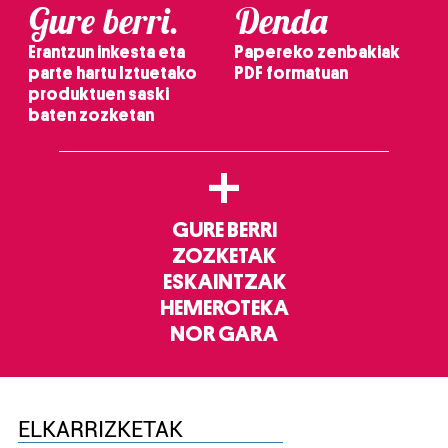
Gure berri.
Denda
Erantzun inkesta eta
Papereko zenbakiak
parte hartu Iztuetako
PDF formatuan
produktuen saski
baten zozketan
+
GURE BERRI
ZOZKETAK
ESKAINTZAK
HEMEROTEKA
NOR GARA
ELKARRIZKETAK