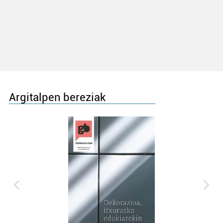
Argitalpen bereziak