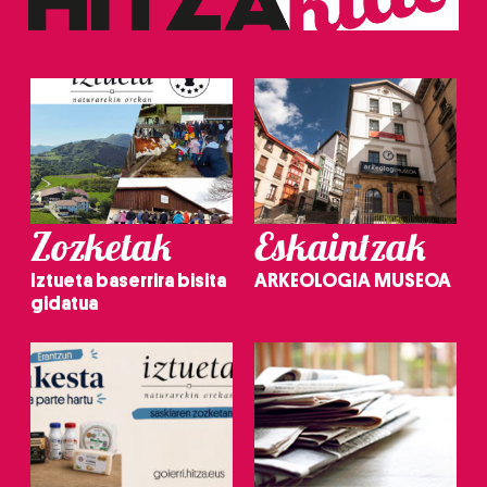
Zozketak
Eskaintzak
Iztueta baserrira bisita
ARKEOLOGIA MUSEOA
gidatua