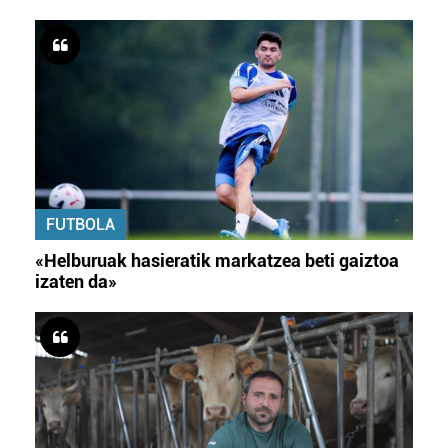
FUTBOLA
«Helburuak hasieratik markatzea beti gaiztoa
izaten da»