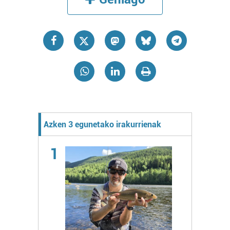
Azken 3 egunetako irakurrienak
1