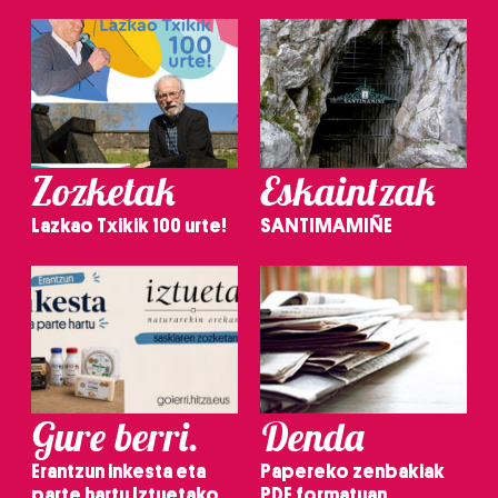
Zozketak
Eskaintzak
Lazkao Txikik 100 urte!
SANTIMAMIÑE
Gure berri.
Denda
Erantzun inkesta eta
Papereko zenbakiak
parte hartu Iztuetako
PDF formatuan