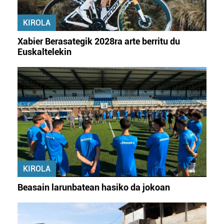
KIROLA
Xabier Berasategik 2028ra arte berritu du
Euskaltelekin
KIROLA
Beasain larunbatean hasiko da jokoan