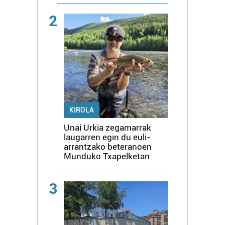
2
KIROLA
Unai Urkia zegamarrak
laugarren egin du euli-
arrantzako beteranoen
Munduko Txapelketan
3