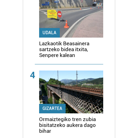
UDALA
Lazkaotik Beasainera
sartzeko bidea itxita,
Senpere kalean
4
GIZARTEA
Ormaiztegiko tren zubia
bisitatzeko aukera dago
bihar