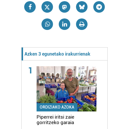
Azken 3 egunetako irakurrienak
1
ORDIZIAKO AZOKA
Piperrei iritsi zaie
gorritzeko garaia