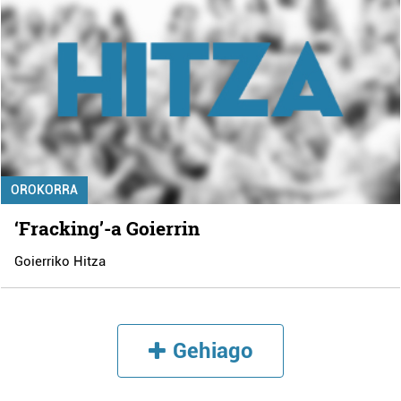
OROKORRA
‘Fracking’-a Goierrin
Goierriko Hitza
Gehiago