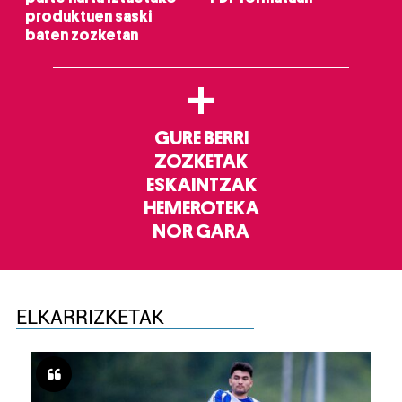
produktuen saski
baten zozketan
+
GURE BERRI
ZOZKETAK
ESKAINTZAK
HEMEROTEKA
NOR GARA
ELKARRIZKETAK