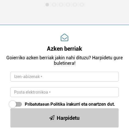
Azken berriak
Goierriko azken berriak jakin nahi dituzu? Harpidetu gure
buletinera!
Pribatutasun Politika
irakurri eta onartzen dut.
Harpidetu