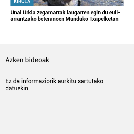
KIROLA
Unai Urkia zegamarrak laugarren egin du euli-
arrantzako beteranoen Munduko Txapelketan
Azken bideoak
Ez da informaziorik aurkitu sartutako
datuekin.