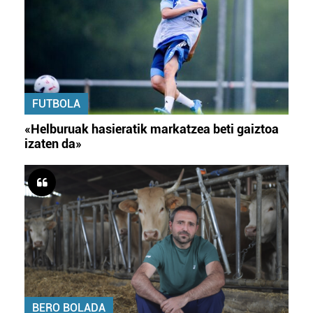
FUTBOLA
«Helburuak hasieratik markatzea beti gaiztoa
izaten da»
BERO BOLADA