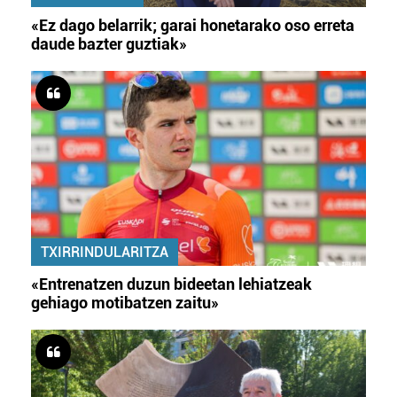
«Ez dago belarrik; garai honetarako oso erreta
daude bazter guztiak»
TXIRRINDULARITZA
«Entrenatzen duzun bideetan lehiatzeak
gehiago motibatzen zaitu»