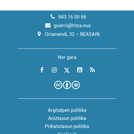
943 16 00 56
goierri@hitza.eus
Oriamendi, 32 – BEASAIN
Nor gara
Argitalpen politika
Aniztasun politika
Pribatutasun politika