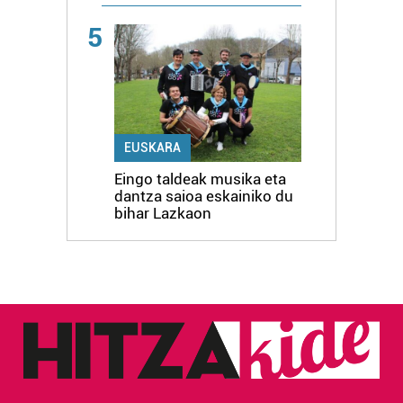
5
EUSKARA
Eingo taldeak musika eta
dantza saioa eskainiko du
bihar Lazkaon