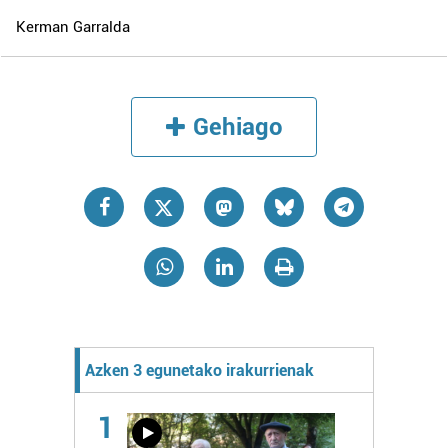
Kerman Garralda
Gehiago
Azken 3 egunetako irakurrienak
1