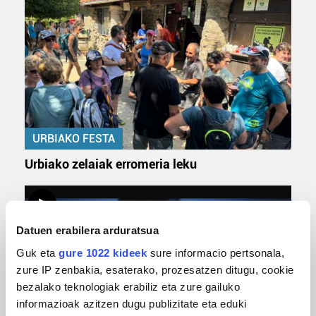
URBIAKO FESTA
Urbiako zelaiak erromeria leku
Datuen erabilera arduratsua
Guk eta
gure 1022 kideek
sure informacio pertsonala,
zure IP zenbakia, esaterako, prozesatzen ditugu, cookie
bezalako teknologiak erabiliz eta zure gailuko
informazioak azitzen dugu publizitate eta eduki