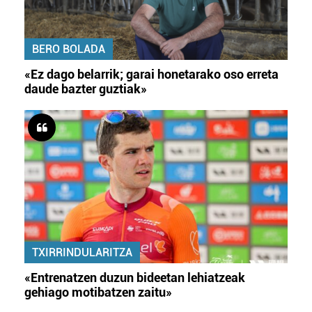
BERO BOLADA
«Ez dago belarrik; garai honetarako oso erreta
daude bazter guztiak»
TXIRRINDULARITZA
«Entrenatzen duzun bideetan lehiatzeak
gehiago motibatzen zaitu»