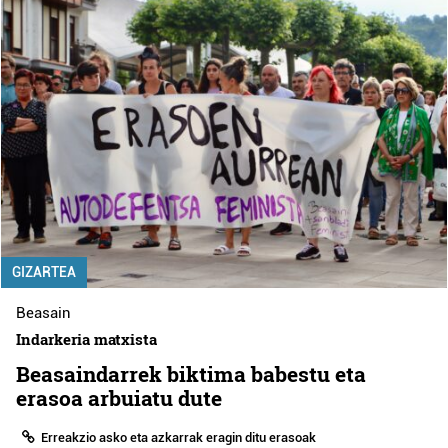
GIZARTEA
Beasain
Indarkeria matxista
Beasaindarrek biktima babestu eta
erasoa arbuiatu dute
Erreakzio asko eta azkarrak eragin ditu erasoak