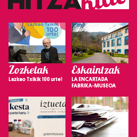
Zozketak
Eskaintzak
Lazkao Txikik 100 urte!
LA ENCARTADA
FABRIKA-MUSEOA