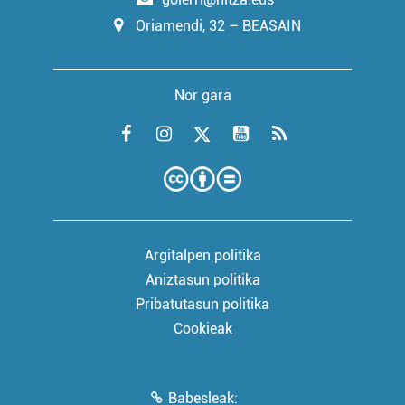
Oriamendi, 32 – BEASAIN
Nor gara
Argitalpen politika
Aniztasun politika
Pribatutasun politika
Cookieak
Babesleak: