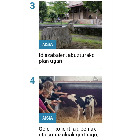
3
AISIA
Idiazabalen, abuzturako
plan ugari
4
AISIA
Goierriko jentilak, behiak
eta kobazuloak gertuago,