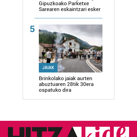
Gipuzkoako Parketxe
Sarearen eskaintzari esker
5
JAIAK
Brinkolako jaiak aurten
abuztuaren 28tik 30era
ospatuko dira