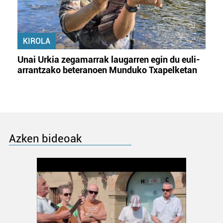
KIROLA
Unai Urkia zegamarrak laugarren egin du euli-
arrantzako beteranoen Munduko Txapelketan
Azken bideoak