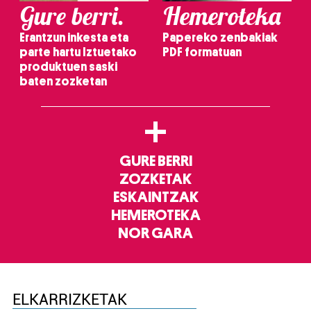
Gure berri.
Hemeroteka
Erantzun inkesta eta
Papereko zenbakiak
parte hartu Iztuetako
PDF formatuan
produktuen saski
baten zozketan
+
GURE BERRI
ZOZKETAK
ESKAINTZAK
HEMEROTEKA
NOR GARA
ELKARRIZKETAK