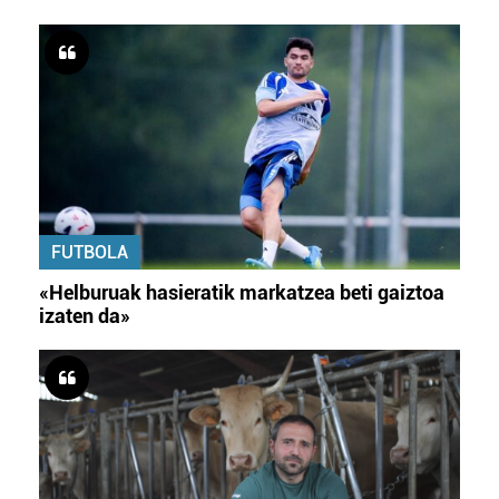
FUTBOLA
«Helburuak hasieratik markatzea beti gaiztoa
izaten da»