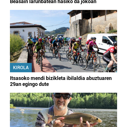
Beasain larunbatean hasiko da jokoan
KIROLA
Itsasoko mendi bizikleta ibilaldia abuztuaren
29an egingo dute