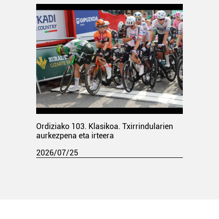
Ordiziako 103. Klasikoa. Txirrindularien
aurkezpena eta irteera
2026/07/25