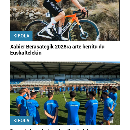
zerbitzuak hobetzeko asmoz, cookie teknologiaz
baliatzen gara. Ohar hau onartuz gero, teknologia hori
erabiltzeko baimen esplizitua ematen diguzu.
Gehiago
irakurri
KIROLA
Xabier Berasategik 2028ra arte berritu du
Euskaltelekin
KIROLA