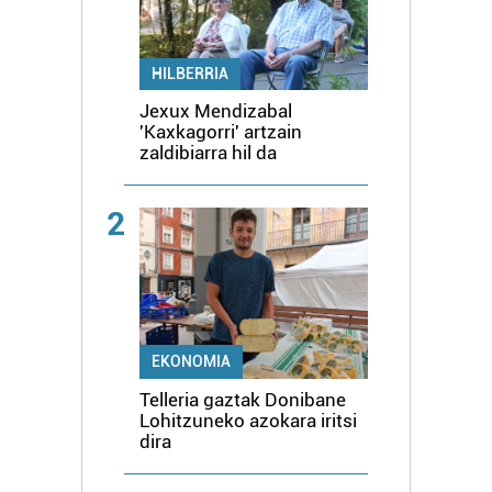
HILBERRIA
Jexux Mendizabal
'Kaxkagorri' artzain
zaldibiarra hil da
2
EKONOMIA
Telleria gaztak Donibane
Lohitzuneko azokara iritsi
dira