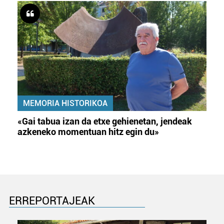
MEMORIA HISTORIKOA
«Gai tabua izan da etxe gehienetan, jendeak
azkeneko momentuan hitz egin du»
ERREPORTAJEAK