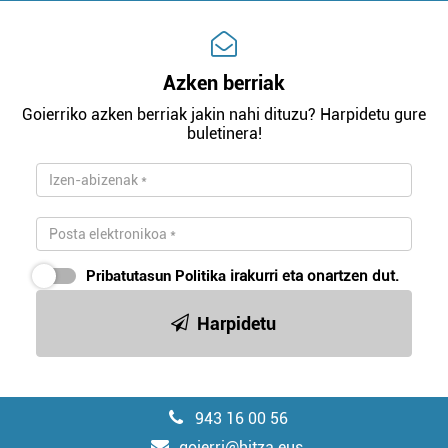
Azken berriak
Goierriko azken berriak jakin nahi dituzu? Harpidetu gure
buletinera!
Pribatutasun Politika
irakurri eta onartzen dut.
Harpidetu
943 16 00 56
goierri@hitza.eus