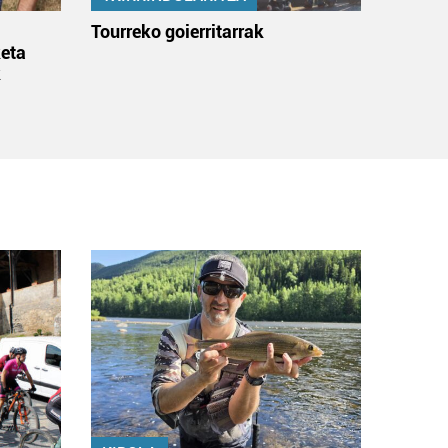
:
Tourreko goierritarrak
eta
k