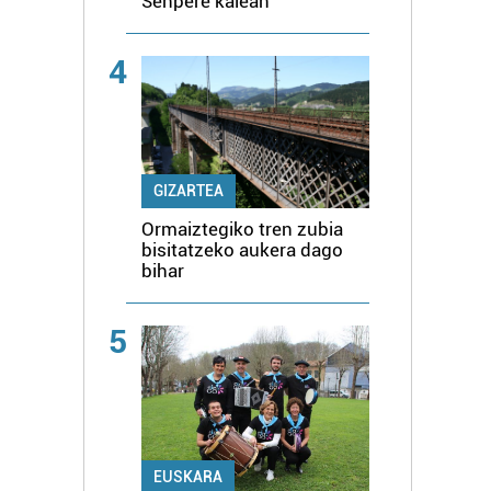
Senpere kalean
4
GIZARTEA
Ormaiztegiko tren zubia
bisitatzeko aukera dago
bihar
5
EUSKARA