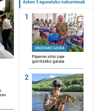
Azken 3 egunetako irakurrienak
1
ORDIZIAKO AZOKA
Piperrei iritsi zaie
gorritzeko garaia
2
o
azan.