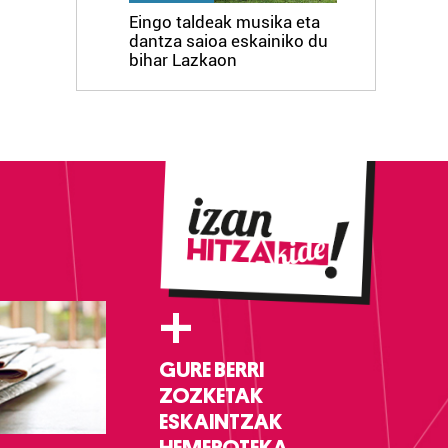
Eingo taldeak musika eta
dantza saioa eskainiko du
bihar Lazkaon
+
GURE BERRI
ZOZKETAK
ESKAINTZAK
HEMEROTEKA