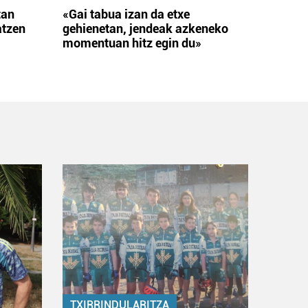
tan
«Gai tabua izan da etxe
atzen
gehienetan, jendeak azkeneko
momentuan hitz egin du»
TXIRRINDULARITZA