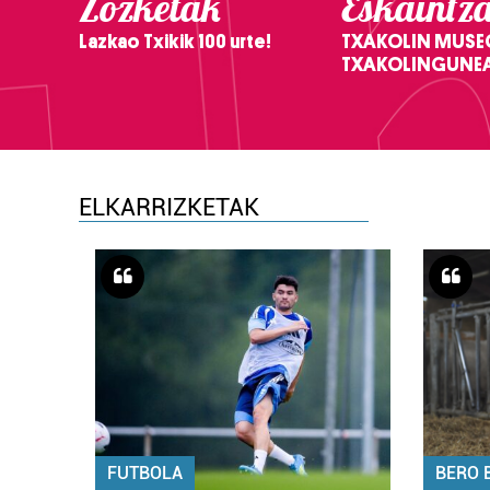
Zozketak
Eskaintz
Lazkao Txikik 100 urte!
TXAKOLIN MUSE
TXAKOLINGUNE
ELKARRIZKETAK
FUTBOLA
BERO 