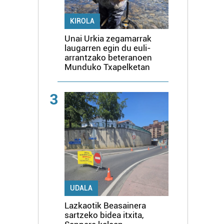
KIROLA
Unai Urkia zegamarrak
laugarren egin du euli-
arrantzako beteranoen
Munduko Txapelketan
3
UDALA
Lazkaotik Beasainera
sartzeko bidea itxita,