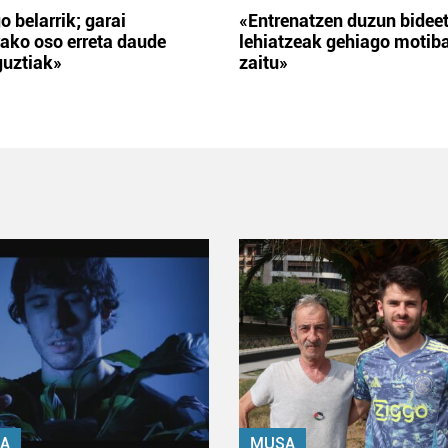
o belarrik; garai
«Entrenatzen duzun bidee
ako oso erreta daude
lehiatzeak gehiago motib
guztiak»
zaitu»
A
MUSA