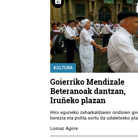
KULTURA
Goierriko Mendizale
Beteranoak dantzan,
Iruñeko plazan
Hiru eguneko zeharkaldiaren ondoren gir
berezia eta polita sortu da udaletxeko pl
Loinaz Agirre