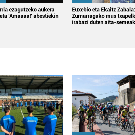
rria ezagutzeko aukera
Euxebio eta Ekaitz Zabala
 eta 'Amaaaa!' abestiekin
Zumarragako mus txapelk
irabazi duten aita-semea