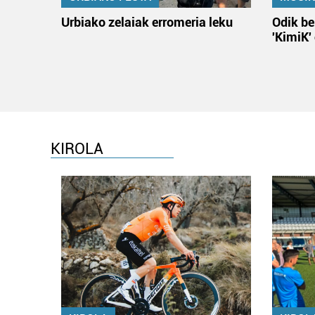
Urbiako zelaiak erromeria leku
Odik be
'KimiK'
KIROLA