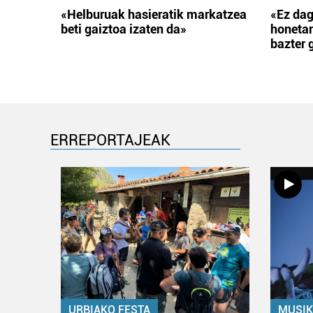
«Helburuak hasieratik markatzea
«Ez dag
beti gaiztoa izaten da»
honetar
bazter 
ERREPORTAJEAK
URBIAKO FESTA
MUSIK