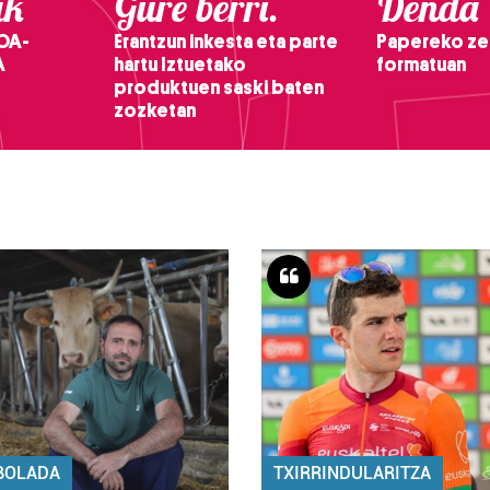
ak
Gure berri.
Denda
OA-
Erantzun inkesta eta parte
Papereko ze
A
hartu Iztuetako
formatuan
produktuen saski baten
zozketan
BOLADA
TXIRRINDULARITZA