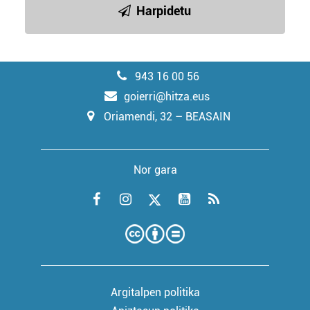
Harpidetu
943 16 00 56
goierri@hitza.eus
Oriamendi, 32 – BEASAIN
Nor gara
Argitalpen politika