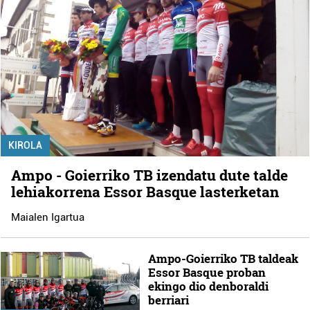
KIROLA
Ampo - Goierriko TB izendatu dute talde
lehiakorrena Essor Basque lasterketan
Maialen Igartua
Ampo-Goierriko TB taldeak
Essor Basque proban
ekingo dio denboraldi
berriari