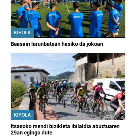
KIROLA
Beasain larunbatean hasiko da jokoan
KIROLA
Itsasoko mendi bizikleta ibilaldia abuztuaren
29an egingo dute