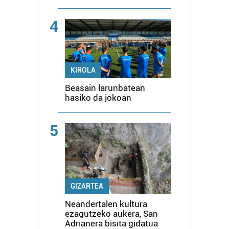
4
KIROLA
Beasain larunbatean
hasiko da jokoan
5
GIZARTEA
Neandertalen kultura
ezagutzeko aukera, San
Adrianera bisita gidatua