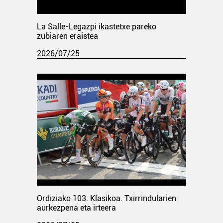
La Salle-Legazpi ikastetxe pareko
zubiaren eraistea
2026/07/25
Ordiziako 103. Klasikoa. Txirrindularien
aurkezpena eta irteera