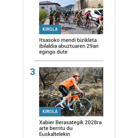
KIROLA
Itsasoko mendi bizikleta
ibilaldia abuztuaren 29an
egingo dute
3
KIROLA
Xabier Berasategik 2028ra
arte berritu du
Euskaltelekin