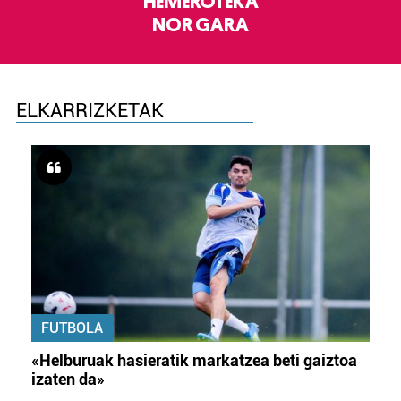
HEMEROTEKA
NOR GARA
ELKARRIZKETAK
FUTBOLA
«Helburuak hasieratik markatzea beti gaiztoa
izaten da»