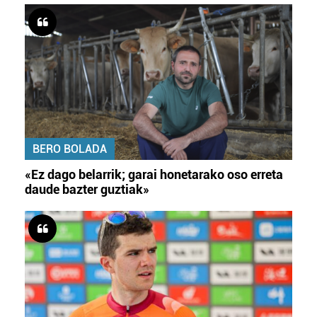
BERO BOLADA
«Ez dago belarrik; garai honetarako oso erreta
daude bazter guztiak»