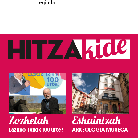
eginda
Zozketak
Eskaintzak
Lazkao Txikik 100 urte!
ARKEOLOGIA MUSEOA