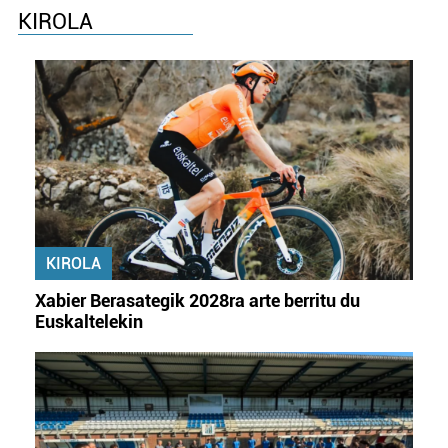
KIROLA
KIROLA
Xabier Berasategik 2028ra arte berritu du
Euskaltelekin