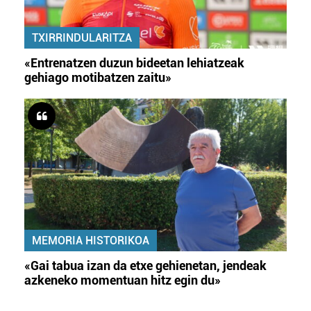
TXIRRINDULARITZA
«Entrenatzen duzun bideetan lehiatzeak
gehiago motibatzen zaitu»
MEMORIA HISTORIKOA
«Gai tabua izan da etxe gehienetan, jendeak
azkeneko momentuan hitz egin du»