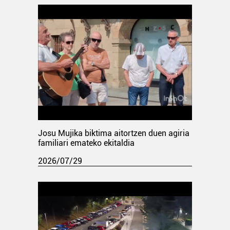
Josu Mujika biktima aitortzen duen agiria
familiari emateko ekitaldia
2026/07/29