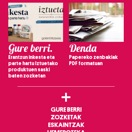
Gure berri.
Denda
Erantzun inkesta eta
Papereko zenbakiak
parte hartu Iztuetako
PDF formatuan
produktuen saski
baten zozketan
+
GURE BERRI
ZOZKETAK
ESKAINTZAK