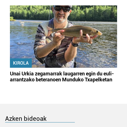
KIROLA
Unai Urkia zegamarrak laugarren egin du euli-
arrantzako beteranoen Munduko Txapelketan
Azken bideoak