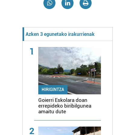
Azken 3 egunetako irakurrienak
1
HIRIGINTZA
Goierri Eskolara doan
errepideko biribilgunea
amaitu dute
2