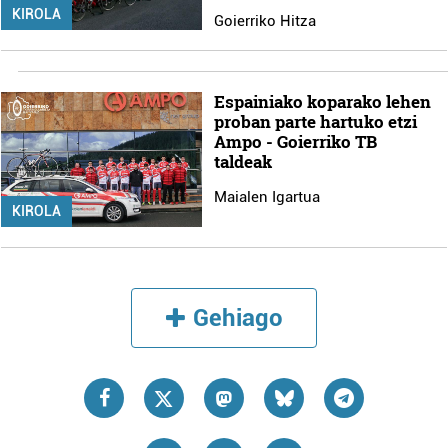
KIROLA
Goierriko Hitza
Espainiako koparako lehen
proban parte hartuko etzi
Ampo - Goierriko TB
taldeak
Maialen Igartua
KIROLA
Gehiago