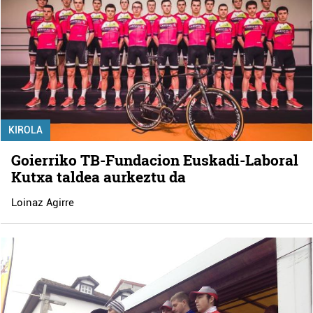
KIROLA
Goierriko TB-Fundacion Euskadi-Laboral
Kutxa taldea aurkeztu da
Loinaz Agirre