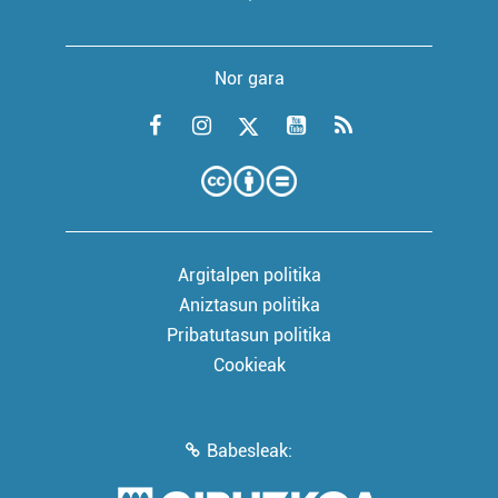
Nor gara
Argitalpen politika
Aniztasun politika
Pribatutasun politika
Cookieak
Babesleak: