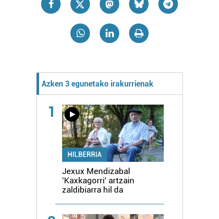
Azken 3 egunetako irakurrienak
1
HILBERRIA
Jexux Mendizabal
'Kaxkagorri' artzain
zaldibiarra hil da