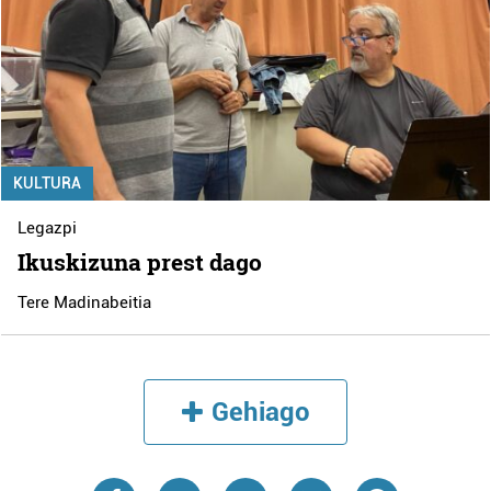
KULTURA
Legazpi
Ikuskizuna prest dago
Tere Madinabeitia
Gehiago