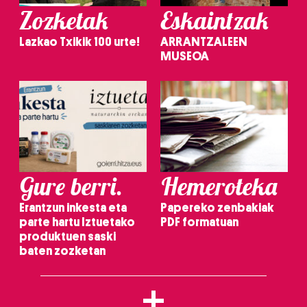
Zozketak
Eskaintzak
Lazkao Txikik 100 urte!
ARRANTZALEEN
MUSEOA
Gure berri.
Hemeroteka
Erantzun inkesta eta
Papereko zenbakiak
parte hartu Iztuetako
PDF formatuan
produktuen saski
baten zozketan
+