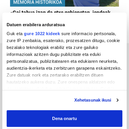
MEMORIA HISTORIKOA
«Gai tabua izan da etxe gehienetan, jendeak
azkeneko momentuan hitz egin du»
Datuen erabilera arduratsua
Guk eta
gure 1022 kideek
sure informacio pertsonala,
zure IP zenbakia, esaterako, prozesatzen ditugu, cookie
bezalako teknologiak erabiliz eta zure gailuko
informazioak azitzen dugu publizitate eta eduki
ERREPORTAJEAK
pertsonalizatua, publizitatearen eta edukiaren neurketa,
audientzia-ikerketa eta zerbitzuen garapena eskaintzeko.
Zure datuak nork eta zertarako erabiltzen dituen
hautatzeko aukera duzu. Zure onespena aldatzen edo
deuseztatzen ahal duzu edozein momentutan, Cookie
deklaraziotik edo Privacy triggerean klikatuz.
Xehetasunak ikusi
If you allow, we would also like to:
Collect information about your geographical
Dena onartu
location which can be accurate to within several
URBIAKO FESTA