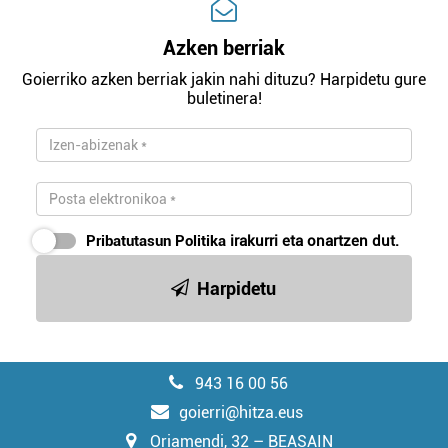
Azken berriak
Goierriko azken berriak jakin nahi dituzu? Harpidetu gure
buletinera!
Pribatutasun Politika
irakurri eta onartzen dut.
Harpidetu
943 16 00 56
goierri@hitza.eus
Oriamendi, 32 – BEASAIN