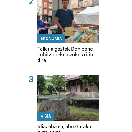
2
EKONOMIA
Telleria gaztak Donibane
Lohitzuneko azokara iritsi
dira
3
AISIA
Idiazabalen, abuzturako