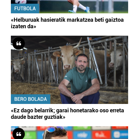
FUTBOLA
«Helburuak hasieratik markatzea beti gaiztoa
izaten da»
BERO BOLADA
«Ez dago belarrik; garai honetarako oso erreta
daude bazter guztiak»