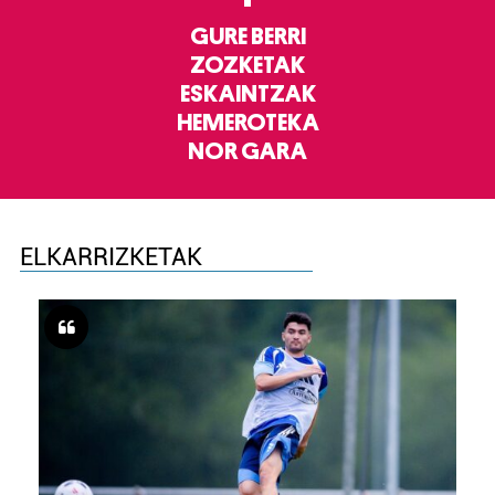
GURE BERRI
ZOZKETAK
ESKAINTZAK
HEMEROTEKA
NOR GARA
ELKARRIZKETAK