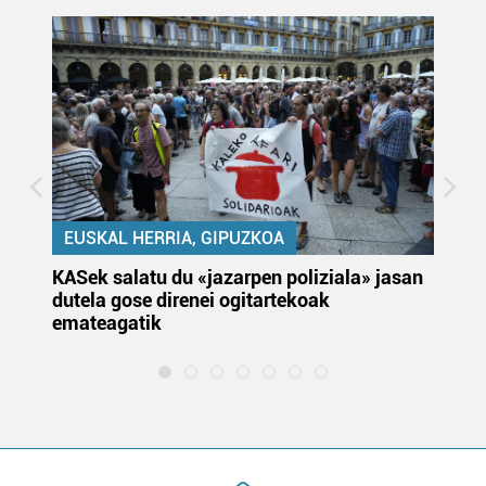
EUSKAL HERRIA, GIPUZKOA
KASek salatu du «jazarpen poliziala» jasan
Pa
dutela gose direnei ogitartekoak
da
emateagatik
«s