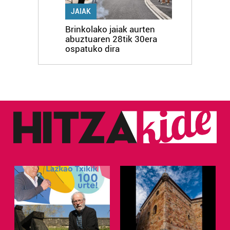
JAIAK
Brinkolako jaiak aurten
abuztuaren 28tik 30era
ospatuko dira