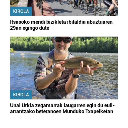
KIROLA
Itsasoko mendi bizikleta ibilaldia abuztuaren
29an egingo dute
KIROLA
Unai Urkia zegamarrak laugarren egin du euli-
arrantzako beteranoen Munduko Txapelketan