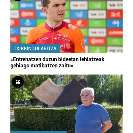
TXIRRINDULARITZA
«Entrenatzen duzun bideetan lehiatzeak
gehiago motibatzen zaitu»