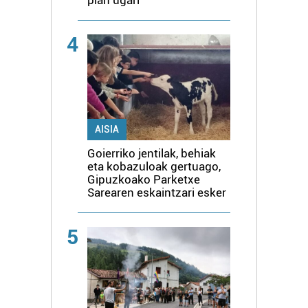
plan ugari
4
AISIA
Goierriko jentilak, behiak
eta kobazuloak gertuago,
Gipuzkoako Parketxe
Sarearen eskaintzari esker
5