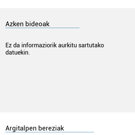
Azken bideoak
Ez da informaziorik aurkitu sartutako
datuekin.
Argitalpen bereziak