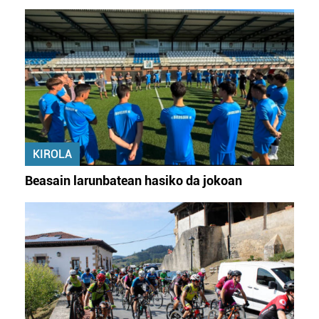
KIROLA
Beasain larunbatean hasiko da jokoan