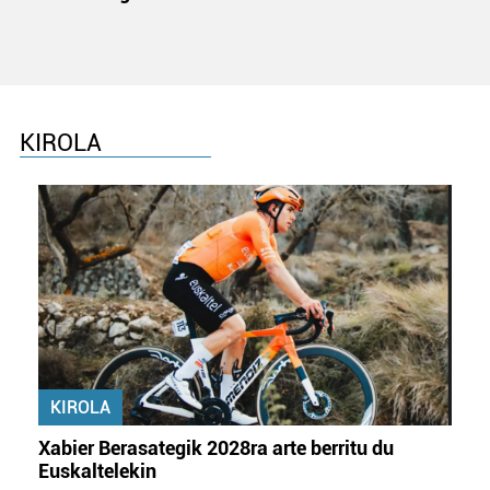
KIROLA
KIROLA
Xabier Berasategik 2028ra arte berritu du
Euskaltelekin