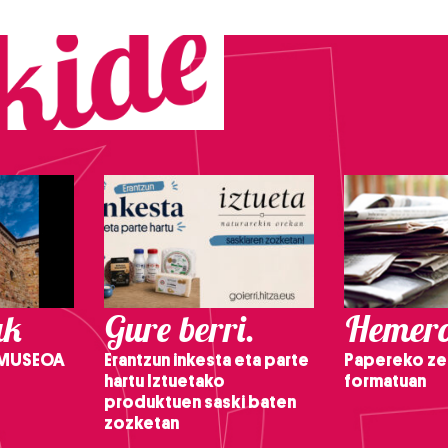
ak
Gure berri.
Hemero
 MUSEOA
Erantzun inkesta eta parte
Papereko ze
hartu Iztuetako
formatuan
produktuen saski baten
zozketan