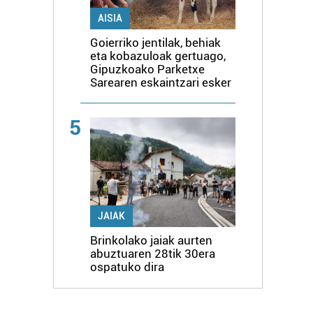
AISIA
Goierriko jentilak, behiak
eta kobazuloak gertuago,
Gipuzkoako Parketxe
Sarearen eskaintzari esker
5
JAIAK
Brinkolako jaiak aurten
abuztuaren 28tik 30era
ospatuko dira