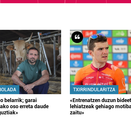
BOLADA
TXIRRINDULARITZA
o belarrik; garai
«Entrenatzen duzun bidee
ako oso erreta daude
lehiatzeak gehiago motib
guztiak»
zaitu»