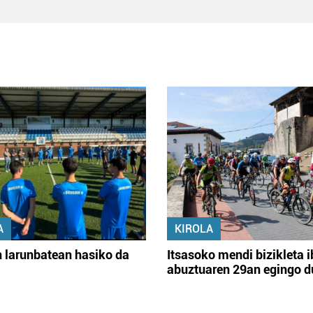
A
KIROLA
 larunbatean hasiko da
Itsasoko mendi bizikleta i
abuztuaren 29an egingo d