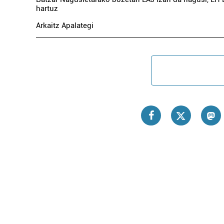
hartuz
Arkaitz Apalategi