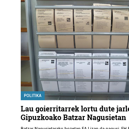
POLITIKA
Lau goierritarrek lortu dute jar
Gipuzkoako Batzar Nagusietan
Batzar Nagusietarako bozetan EAJ izan da nagusi, EH B