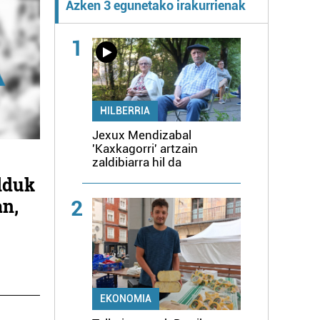
Azken 3 egunetako irakurrienak
1
HILBERRIA
Jexux Mendizabal
'Kaxkagorri' artzain
zaldibiarra hil da
ilduk
an,
2
EKONOMIA