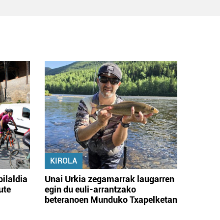
KIROLA
bilaldia
Unai Urkia zegamarrak laugarren
ute
egin du euli-arrantzako
beteranoen Munduko Txapelketan