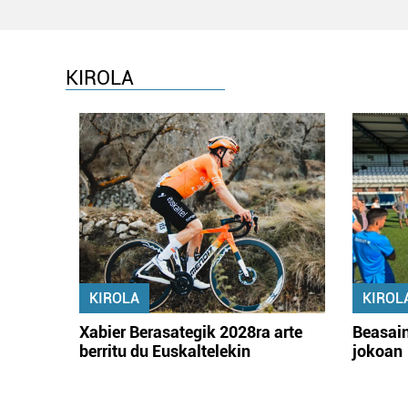
KIROLA
KIROLA
KIROL
Xabier Berasategik 2028ra arte
Beasain
berritu du Euskaltelekin
jokoan