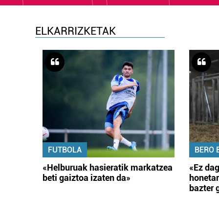
ELKARRIZKETAK
FUTBOLA
BERO 
«Helburuak hasieratik markatzea
«Ez dag
beti gaiztoa izaten da»
honetar
bazter 