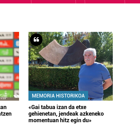
MEMORIA HISTORIKOA
tan
«Gai tabua izan da etxe
atzen
gehienetan, jendeak azkeneko
momentuan hitz egin du»