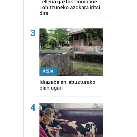
Telleria gaztak Donibane
Lohitzuneko azokara iritsi
dira
3
AISIA
Idiazabalen, abuzturako
plan ugari
4