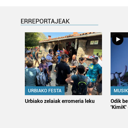
ERREPORTAJEAK
URBIAKO FESTA
MUSIK
Urbiako zelaiak erromeria leku
Odik be
'KimiK'