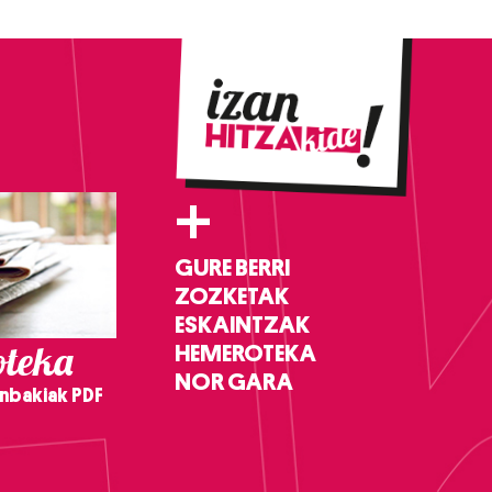
+
GURE BERRI
ZOZKETAK
ESKAINTZAK
teka
HEMEROTEKA
NOR GARA
nbakiak PDF