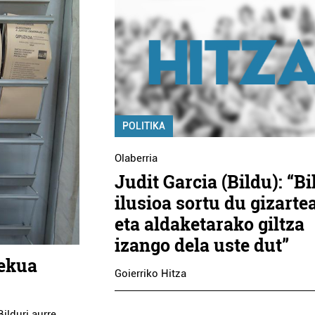
POLITIKA
Olaberria
Judit Garcia (Bildu): “B
ilusioa sortu du gizarte
eta aldaketarako giltza
izango dela uste dut”
lekua
Goierriko Hitza
ilduri aurre