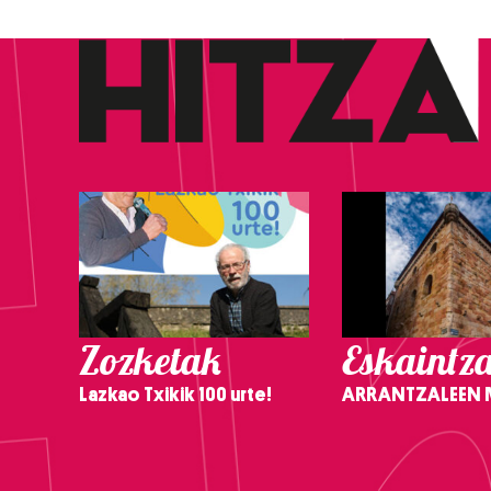
Zozketak
Eskaintz
Lazkao Txikik 100 urte!
ARRANTZALEEN