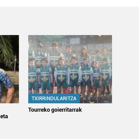
TXIRRINDULARITZA
:
Tourreko goierritarrak
eta
k