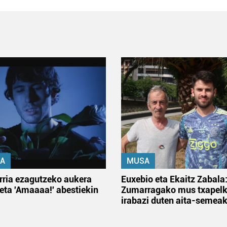
A
MUSA
rria ezagutzeko aukera
Euxebio eta Ekaitz Zabala
 eta 'Amaaaa!' abestiekin
Zumarragako mus txapelk
irabazi duten aita-semea