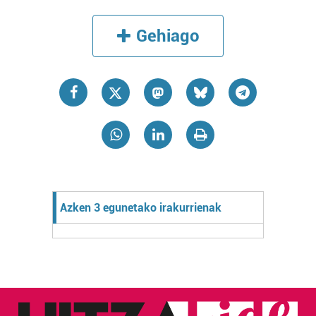
Gehiago
Azken 3 egunetako irakurrienak