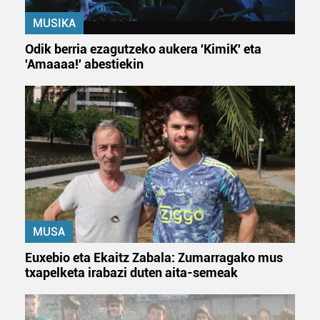
MUSIKA
Odik berria ezagutzeko aukera 'KimiK' eta
'Amaaaa!' abestiekin
MUSA
Euxebio eta Ekaitz Zabala: Zumarragako mus
txapelketa irabazi duten aita-semeak