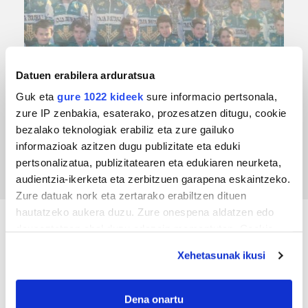
Datuen erabilera arduratsua
Guk eta
gure 1022 kideek
sure informacio pertsonala,
zure IP zenbakia, esaterako, prozesatzen ditugu, cookie
TXIRRINDULARITZA
bezalako teknologiak erabiliz eta zure gailuko
Tourreko goierritarrak
informazioak azitzen dugu publizitate eta eduki
pertsonalizatua, publizitatearen eta edukiaren neurketa,
audientzia-ikerketa eta zerbitzuen garapena eskaintzeko.
Zure datuak nork eta zertarako erabiltzen dituen
hautatzeko aukera duzu. Zure onespena aldatzen edo
deuseztatzen ahal duzu edozein momentutan, Cookie
KIROLA
deklaraziotik edo Privacy triggerean klikatuz.
Xehetasunak ikusi
If you allow, we would also like to:
Collect information about your geographical
Dena onartu