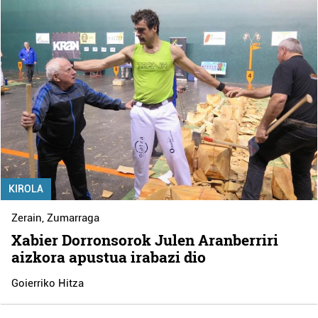
KIROLA
Zerain
,
Zumarraga
Xabier Dorronsorok Julen Aranberriri
aizkora apustua irabazi dio
Goierriko Hitza