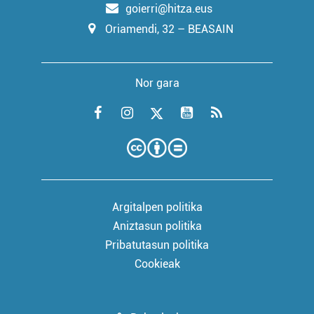
goierri@hitza.eus
Oriamendi, 32 – BEASAIN
Nor gara
Argitalpen politika
Aniztasun politika
Pribatutasun politika
Cookieak