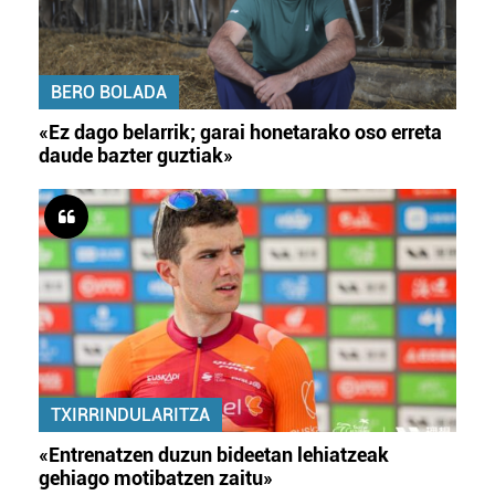
BERO BOLADA
«Ez dago belarrik; garai honetarako oso erreta
daude bazter guztiak»
TXIRRINDULARITZA
«Entrenatzen duzun bideetan lehiatzeak
gehiago motibatzen zaitu»