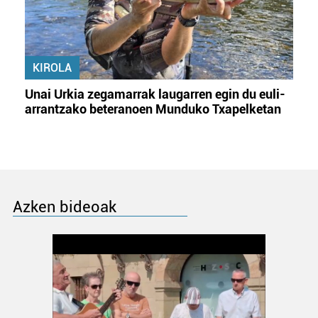
KIROLA
Unai Urkia zegamarrak laugarren egin du euli-
arrantzako beteranoen Munduko Txapelketan
Azken bideoak