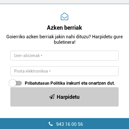
Azken berriak
Goierriko azken berriak jakin nahi dituzu? Harpidetu gure
buletinera!
Pribatutasun Politika
irakurri eta onartzen dut.
Harpidetu
943 16 00 56