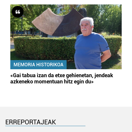
MEMORIA HISTORIKOA
«Gai tabua izan da etxe gehienetan, jendeak
azkeneko momentuan hitz egin du»
ERREPORTAJEAK