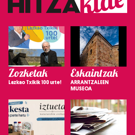
Zozketak
Eskaintzak
Lazkao Txikik 100 urte!
ARRANTZALEEN
MUSEOA