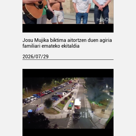
Josu Mujika biktima aitortzen duen agiria
familiari emateko ekitaldia
2026/07/29