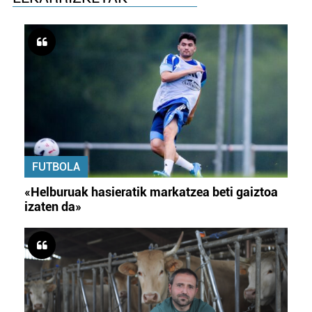
FUTBOLA
«Helburuak hasieratik markatzea beti gaiztoa
izaten da»