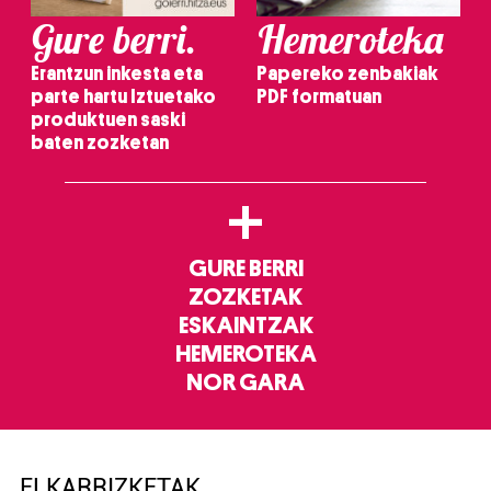
Gure berri.
Hemeroteka
Erantzun inkesta eta
Papereko zenbakiak
parte hartu Iztuetako
PDF formatuan
produktuen saski
baten zozketan
+
GURE BERRI
ZOZKETAK
ESKAINTZAK
HEMEROTEKA
NOR GARA
ELKARRIZKETAK