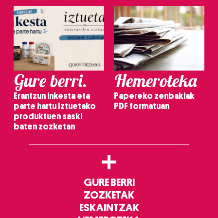
Gure berri.
Hemeroteka
Erantzun inkesta eta
Papereko zenbakiak
parte hartu Iztuetako
PDF formatuan
produktuen saski
baten zozketan
+
GURE BERRI
ZOZKETAK
ESKAINTZAK