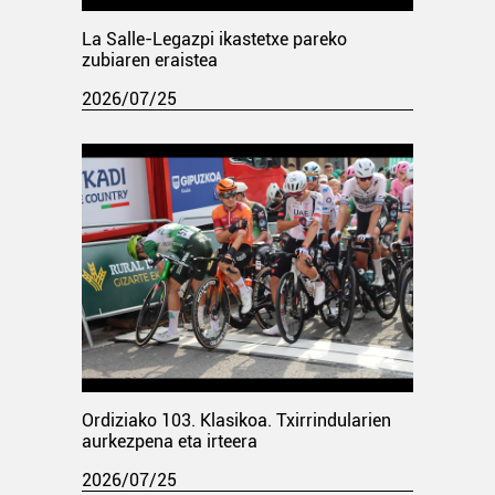
La Salle-Legazpi ikastetxe pareko
zubiaren eraistea
2026/07/25
Ordiziako 103. Klasikoa. Txirrindularien
aurkezpena eta irteera
2026/07/25