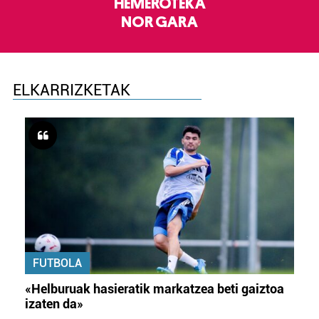
HEMEROTEKA
NOR GARA
ELKARRIZKETAK
FUTBOLA
«Helburuak hasieratik markatzea beti gaiztoa
izaten da»