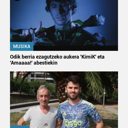
MUSIKA
Odik berria ezagutzeko aukera 'KimiK' eta
'Amaaaa!' abestiekin