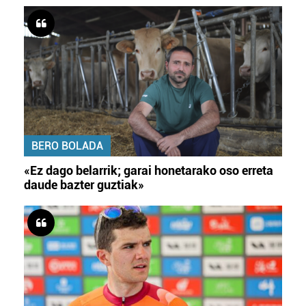
BERO BOLADA
«Ez dago belarrik; garai honetarako oso erreta
daude bazter guztiak»