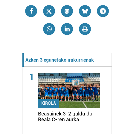
Azken 3 egunetako irakurrienak
1
KIROLA
Beasainek 3-2 galdu du
Reala C-ren aurka