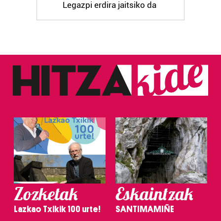
Legazpi erdira jaitsiko da
Zozketak
Eskaintzak
Lazkao Txikik 100 urte!
SANTIMAMIÑE