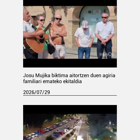
Josu Mujika biktima aitortzen duen agiria
familiari emateko ekitaldia
2026/07/29