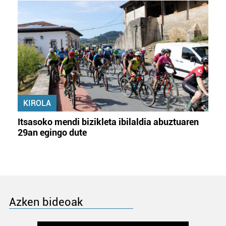
KIROLA
Itsasoko mendi bizikleta ibilaldia abuztuaren
29an egingo dute
Azken bideoak