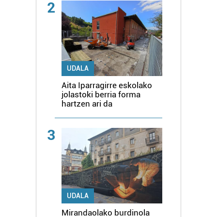
2
UDALA
Aita Iparragirre eskolako
jolastoki berria forma
hartzen ari da
3
UDALA
Mirandaolako burdinola