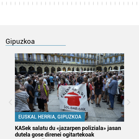
Gipuzkoa
EUSKAL HERRIA, GIPUZKOA
KASek salatu du «jazarpen poliziala» jasan
Pa
dutela gose direnei ogitartekoak
da