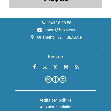
943 16 00 56
goierri@hitza.eus
Oriamendi, 32 – BEASAIN
Nor gara
Argitalpen politika
Aniztasun politika