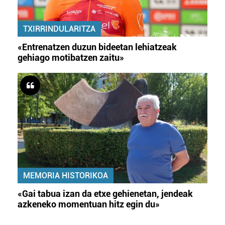
TXIRRINDULARITZA
«Entrenatzen duzun bideetan lehiatzeak
gehiago motibatzen zaitu»
MEMORIA HISTORIKOA
«Gai tabua izan da etxe gehienetan, jendeak
azkeneko momentuan hitz egin du»