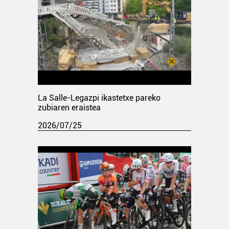
La Salle-Legazpi ikastetxe pareko
zubiaren eraistea
2026/07/25