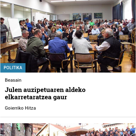
POLITIKA
Beasain
Julen auzipetuaren aldeko
elkarretaratzea gaur
Goierriko Hitza