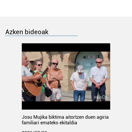
Azken bideoak
Josu Mujika biktima aitortzen duen agiria
familiari emateko ekitaldia