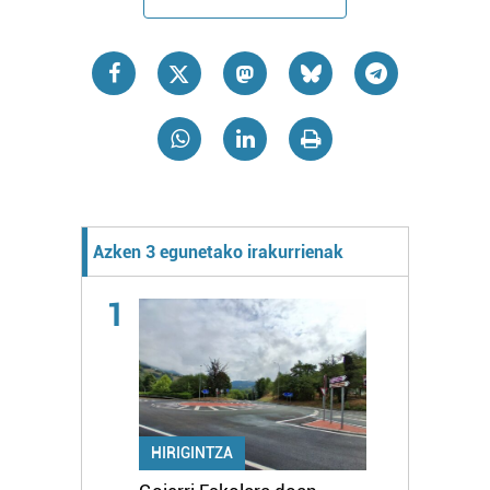
Azken 3 egunetako irakurrienak
1
HIRIGINTZA