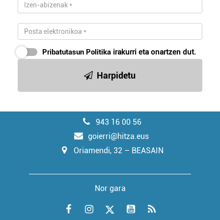
Pribatutasun Politika
irakurri eta onartzen dut.
Harpidetu
943 16 00 56
goierri@hitza.eus
Oriamendi, 32 – BEASAIN
Nor gara