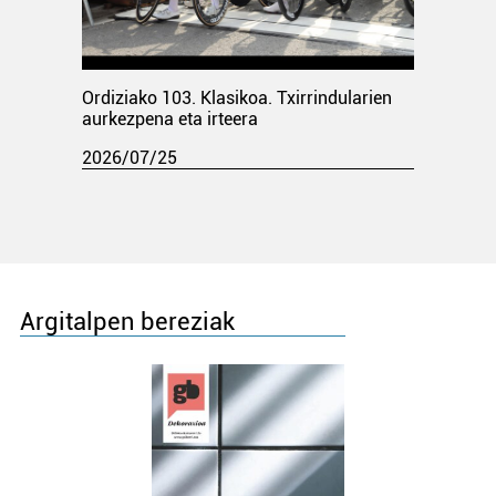
Ordiziako 103. Klasikoa. Txirrindularien
aurkezpena eta irteera
2026/07/25
Argitalpen bereziak