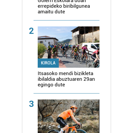
Goierri Eskolara doan
errepideko biribilgunea
amaitu dute
2
KIROLA
Itsasoko mendi bizikleta
ibilaldia abuztuaren 29an
egingo dute
3