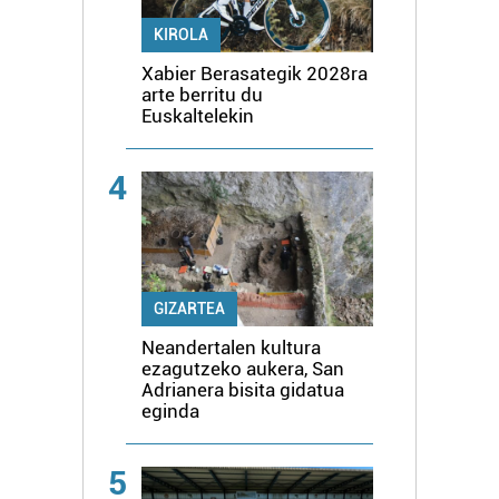
KIROLA
Xabier Berasategik 2028ra
arte berritu du
Euskaltelekin
4
GIZARTEA
Neandertalen kultura
ezagutzeko aukera, San
Adrianera bisita gidatua
eginda
5