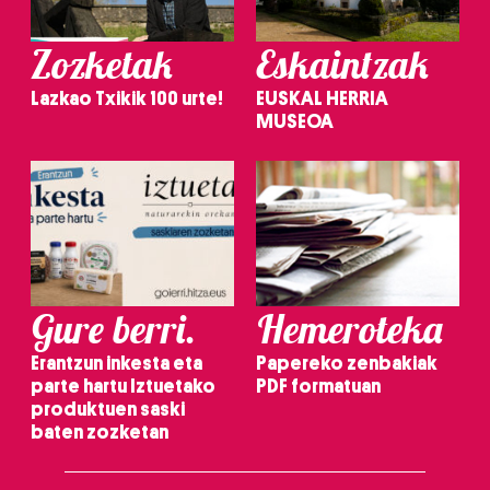
Zozketak
Eskaintzak
Lazkao Txikik 100 urte!
EUSKAL HERRIA
MUSEOA
Gure berri.
Hemeroteka
Erantzun inkesta eta
Papereko zenbakiak
parte hartu Iztuetako
PDF formatuan
produktuen saski
baten zozketan