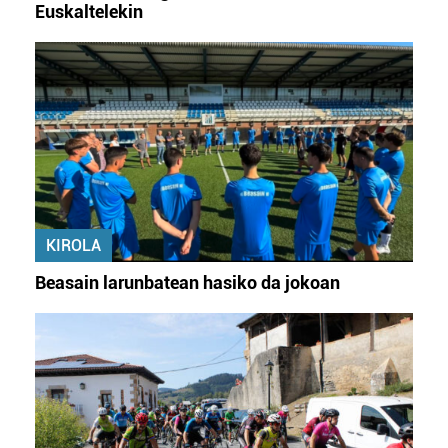
Euskaltelekin
KIROLA
Beasain larunbatean hasiko da jokoan