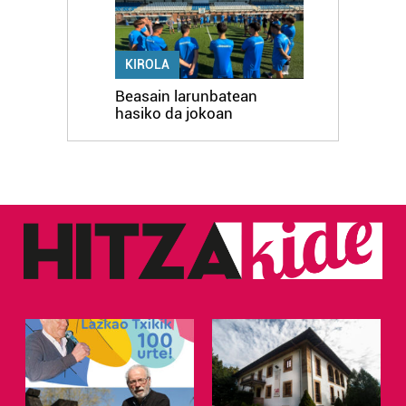
KIROLA
Beasain larunbatean
hasiko da jokoan