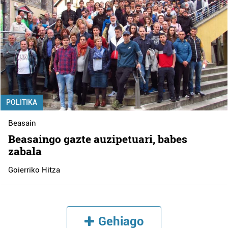
POLITIKA
Beasain
Beasaingo gazte auzipetuari, babes
zabala
Goierriko Hitza
Gehiago