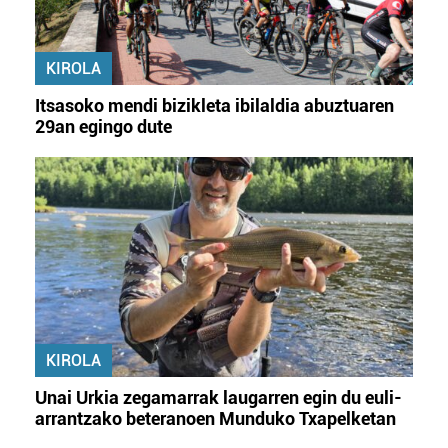
KIROLA
Itsasoko mendi bizikleta ibilaldia abuztuaren
29an egingo dute
KIROLA
Unai Urkia zegamarrak laugarren egin du euli-
arrantzako beteranoen Munduko Txapelketan