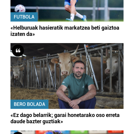
FUTBOLA
«Helburuak hasieratik markatzea beti gaiztoa
izaten da»
BERO BOLADA
«Ez dago belarrik; garai honetarako oso erreta
daude bazter guztiak»