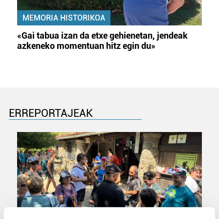
MEMORIA HISTORIKOA
«Gai tabua izan da etxe gehienetan, jendeak
azkeneko momentuan hitz egin du»
ERREPORTAJEAK