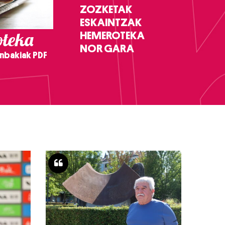
ZOZKETAK
ESKAINTZAK
teka
HEMEROTEKA
NOR GARA
nbakiak PDF