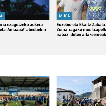
A
MUSA
rria ezagutzeko aukera
Euxebio eta Ekaitz Zabala
 eta 'Amaaaa!' abestiekin
Zumarragako mus txapelk
irabazi duten aita-semea