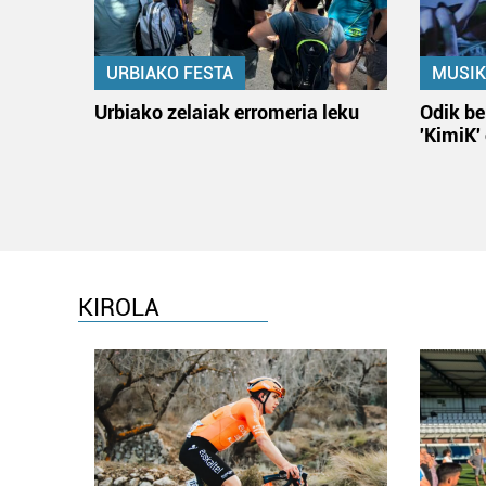
URBIAKO FESTA
MUSIK
Urbiako zelaiak erromeria leku
Odik be
'KimiK'
KIROLA