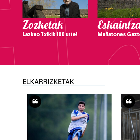
Zozketak
Eskaintz
Lazkao Txikik 100 urte!
Muñatones Gazt
ELKARRIZKETAK