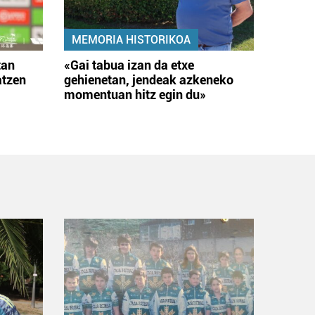
MEMORIA HISTORIKOA
tan
«Gai tabua izan da etxe
atzen
gehienetan, jendeak azkeneko
momentuan hitz egin du»