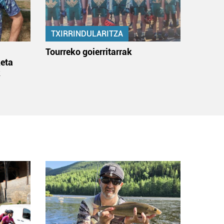
TXIRRINDULARITZA
:
Tourreko goierritarrak
eta
k