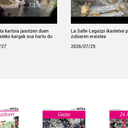
ta kartoia jasotzen duen
La Salle-Legazpi ikastetxe 
ateko kargak sua hartu du
zubiaren eraistea
/27
2026/07/25