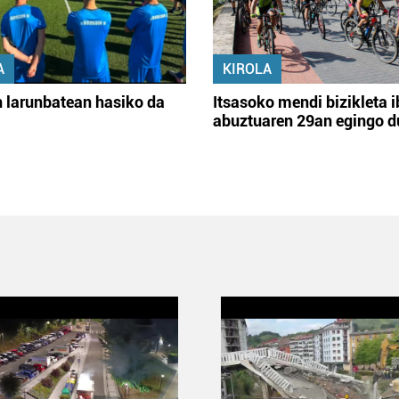
A
KIROLA
 larunbatean hasiko da
Itsasoko mendi bizikleta i
abuztuaren 29an egingo d