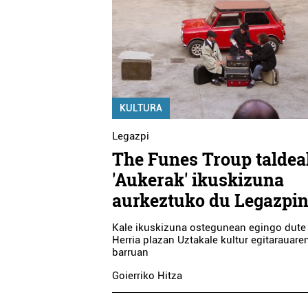
KULTURA
Legazpi
The Funes Troup taldea
'Aukerak' ikuskizuna
aurkeztuko du Legazpi
Kale ikuskizuna ostegunean egingo dute
Herria plazan Uztakale kultur egitarauare
barruan
Goierriko Hitza