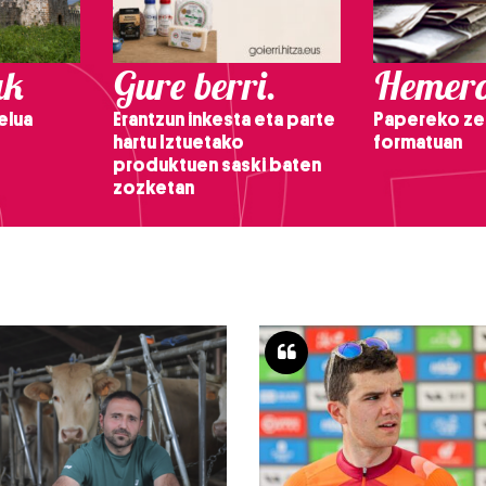
ak
Gure berri.
Hemero
elua
Erantzun inkesta eta parte
Papereko ze
hartu Iztuetako
formatuan
produktuen saski baten
zozketan