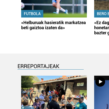
FUTBOLA
BERO 
«Helburuak hasieratik markatzea
«Ez dag
beti gaiztoa izaten da»
honetar
bazter 
ERREPORTAJEAK