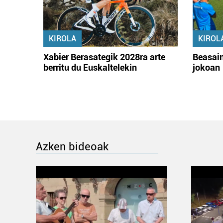
KIROLA
KIROL
Xabier Berasategik 2028ra arte
Beasain
berritu du Euskaltelekin
jokoan
Azken bideoak