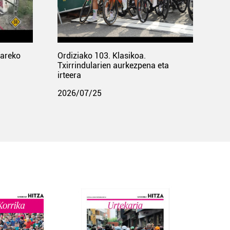
pareko
Ordiziako 103. Klasikoa.
Txirrindularien aurkezpena eta
irteera
2026/07/25