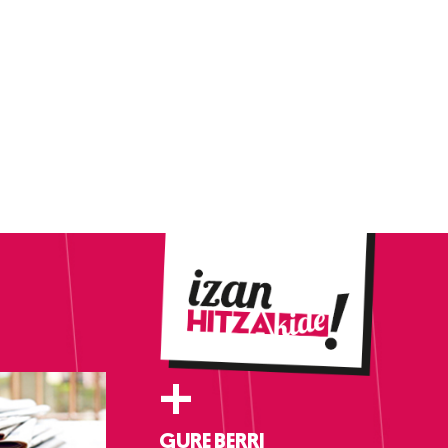
+
GURE BERRI