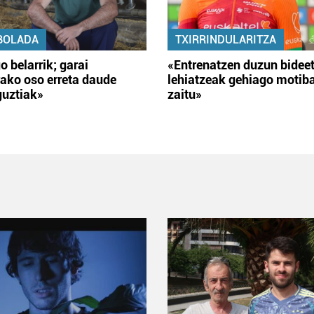
BOLADA
TXIRRINDULARITZA
o belarrik; garai
«Entrenatzen duzun bidee
ako oso erreta daude
lehiatzeak gehiago motib
guztiak»
zaitu»