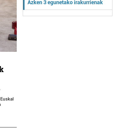
Azken 3 egunetako irakurrienak
k
n
 Euskal
n