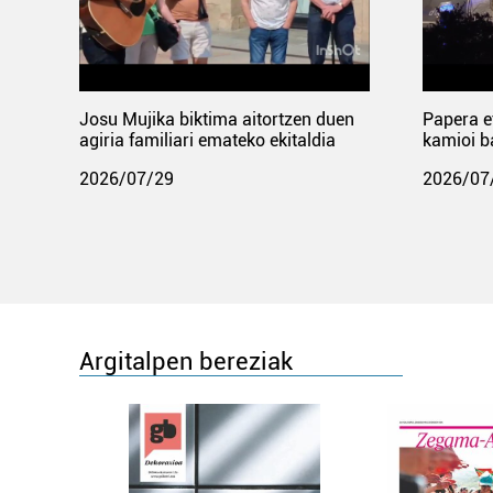
Josu Mujika biktima aitortzen duen
Papera e
agiria familiari emateko ekitaldia
kamioi b
2026/07/29
2026/07
Argitalpen bereziak