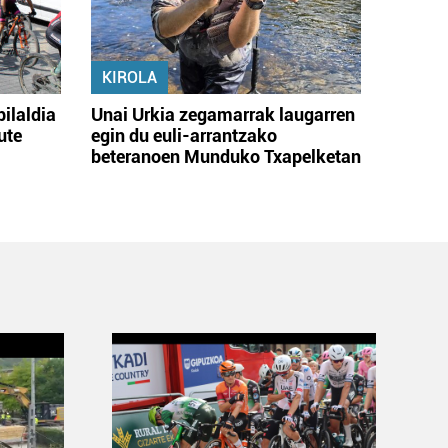
KIROLA
bilaldia
Unai Urkia zegamarrak laugarren
ute
egin du euli-arrantzako
beteranoen Munduko Txapelketan