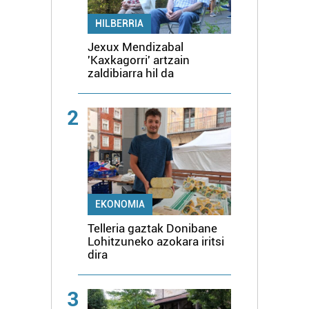
HILBERRIA
Jexux Mendizabal
'Kaxkagorri' artzain
zaldibiarra hil da
2
EKONOMIA
Telleria gaztak Donibane
Lohitzuneko azokara iritsi
dira
3