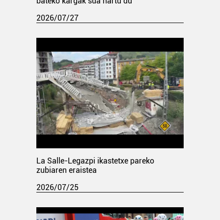
bateko kargak sua hartu du
2026/07/27
La Salle-Legazpi ikastetxe pareko
zubiaren eraistea
2026/07/25