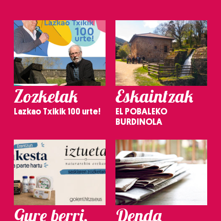
Zozketak
Eskaintzak
Lazkao Txikik 100 urte!
EL POBALEKO
BURDINOLA
Gure berri.
Denda