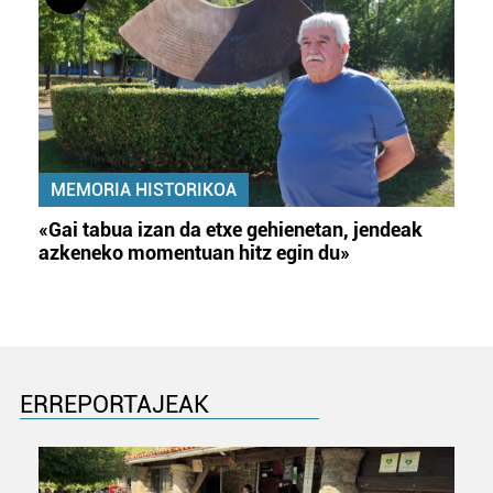
MEMORIA HISTORIKOA
«Gai tabua izan da etxe gehienetan, jendeak
azkeneko momentuan hitz egin du»
ERREPORTAJEAK