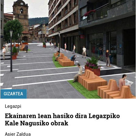
GIZARTEA
Legazpi
Ekainaren 1ean hasiko dira Legazpiko
Kale Nagusiko obrak
Asier Zaldua