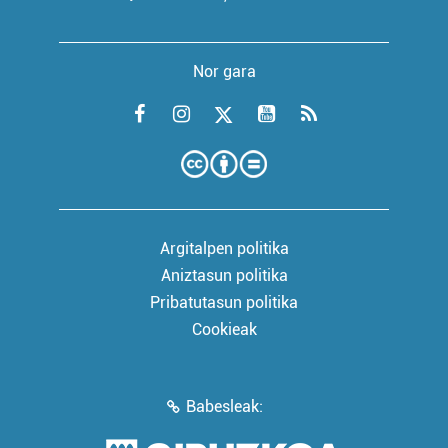
Nor gara
Argitalpen politika
Aniztasun politika
Pribatutasun politika
Cookieak
Babesleak: