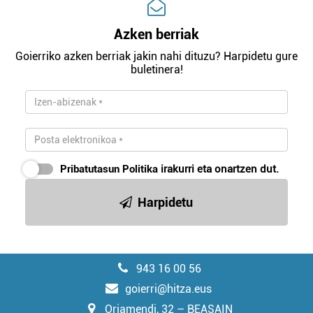
Azken berriak
Goierriko azken berriak jakin nahi dituzu? Harpidetu gure
buletinera!
Pribatutasun Politika
irakurri eta onartzen dut.
Harpidetu
943 16 00 56
goierri@hitza.eus
Oriamendi, 32 – BEASAIN