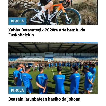
baliatzen gara. Ohar hau onartuz gero, teknologia hori
erabiltzeko baimen esplizitua ematen diguzu.
Gehiago
irakurri
KIROLA
Xabier Berasategik 2028ra arte berritu du
Euskaltelekin
KIROLA
Beasain larunbatean hasiko da jokoan