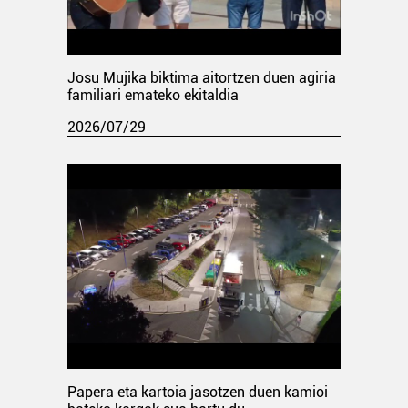
Josu Mujika biktima aitortzen duen agiria
familiari emateko ekitaldia
2026/07/29
Papera eta kartoia jasotzen duen kamioi