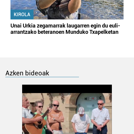
KIROLA
Unai Urkia zegamarrak laugarren egin du euli-
arrantzako beteranoen Munduko Txapelketan
Azken bideoak