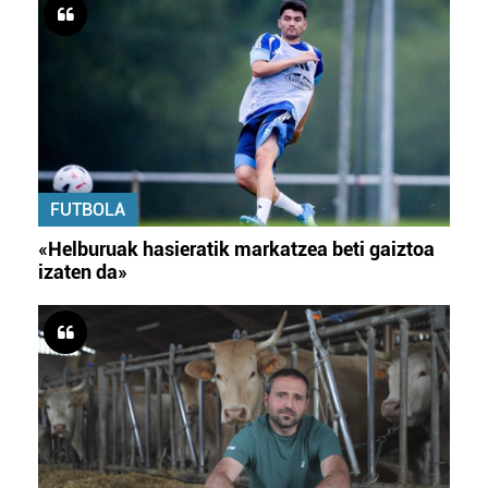
FUTBOLA
«Helburuak hasieratik markatzea beti gaiztoa
izaten da»