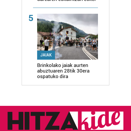
5
JAIAK
Brinkolako jaiak aurten
abuztuaren 28tik 30era
ospatuko dira