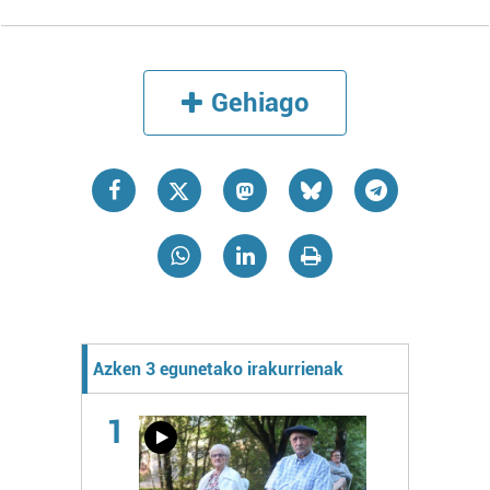
Gehiago
Azken 3 egunetako irakurrienak
1