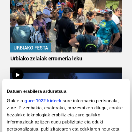
URBIAKO FESTA
Urbiako zelaiak erromeria leku
Datuen erabilera arduratsua
Guk eta
gure 1022 kideek
sure informacio pertsonala,
zure IP zenbakia, esaterako, prozesatzen ditugu, cookie
bezalako teknologiak erabiliz eta zure gailuko
informazioak azitzen dugu publizitate eta eduki
MUSIKA
pertsonalizatua, publizitatearen eta edukiaren neurketa,