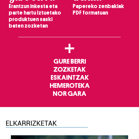
Erantzun inkesta eta
Papereko zenbakiak
parte hartu Iztuetako
PDF formatuan
produktuen saski
baten zozketan
+
GURE BERRI
ZOZKETAK
ESKAINTZAK
HEMEROTEKA
NOR GARA
ELKARRIZKETAK