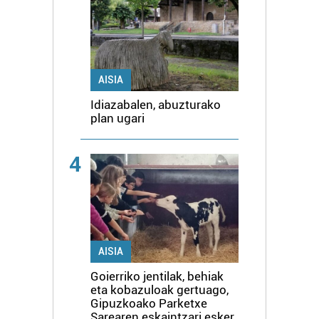
AISIA
Idiazabalen, abuzturako
plan ugari
4
AISIA
Goierriko jentilak, behiak
eta kobazuloak gertuago,
Gipuzkoako Parketxe
Sarearen eskaintzari esker