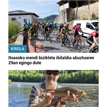
KIROLA
Itsasoko mendi bizikleta ibilaldia abuztuaren
29an egingo dute