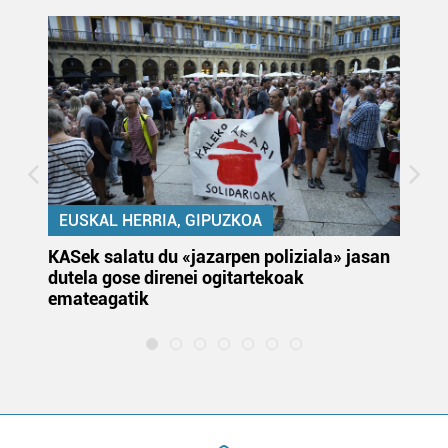
EUSKAL HERRIA, GIPUZKOA
KASek salatu du «jazarpen poliziala» jasan
Pa
dutela gose direnei ogitartekoak
da
emateagatik
«s