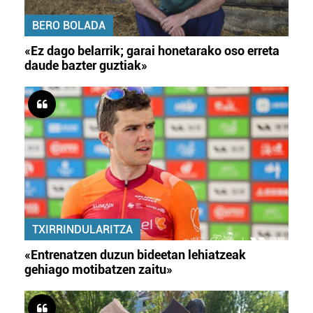
BERO BOLADA
«Ez dago belarrik; garai honetarako oso erreta
daude bazter guztiak»
TXIRRINDULARITZA
«Entrenatzen duzun bideetan lehiatzeak
gehiago motibatzen zaitu»