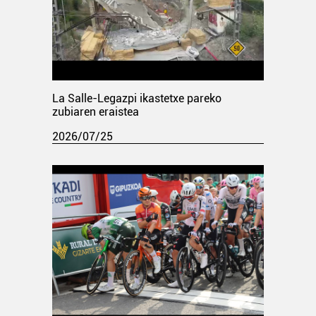
La Salle-Legazpi ikastetxe pareko
zubiaren eraistea
2026/07/25