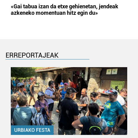
«Gai tabua izan da etxe gehienetan, jendeak
azkeneko momentuan hitz egin du»
ERREPORTAJEAK
URBIAKO FESTA