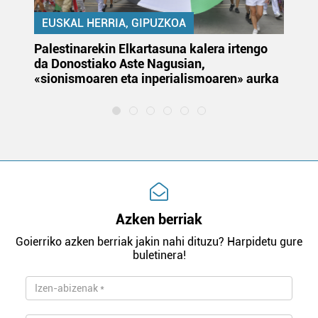
EUSKAL HERRIA, GIPUZKOA
Palestinarekin Elkartasuna kalera irtengo
Do
da Donostiako Aste Nagusian,
du
«sionismoaren eta inperialismoaren» aurka
et
Azken berriak
Goierriko azken berriak jakin nahi dituzu? Harpidetu gure
buletinera!