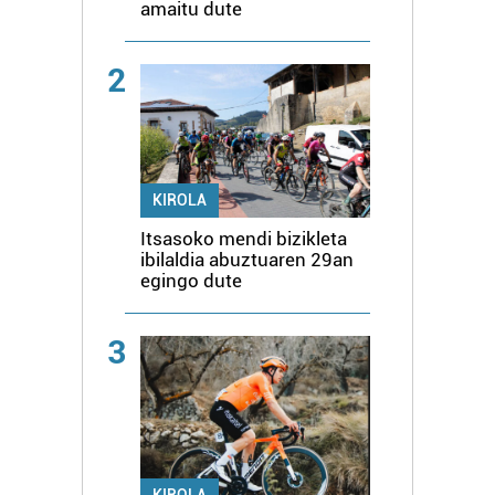
amaitu dute
2
KIROLA
Itsasoko mendi bizikleta
ibilaldia abuztuaren 29an
egingo dute
3
KIROLA