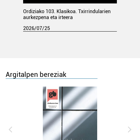
Ordiziako 103. Klasikoa. Txirrindularien
aurkezpena eta irteera
2026/07/25
Argitalpen bereziak