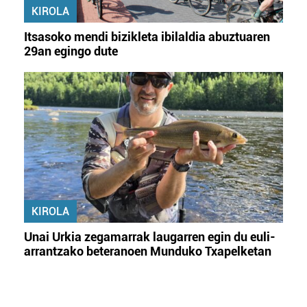
KIROLA
Itsasoko mendi bizikleta ibilaldia abuztuaren
29an egingo dute
KIROLA
Unai Urkia zegamarrak laugarren egin du euli-
arrantzako beteranoen Munduko Txapelketan