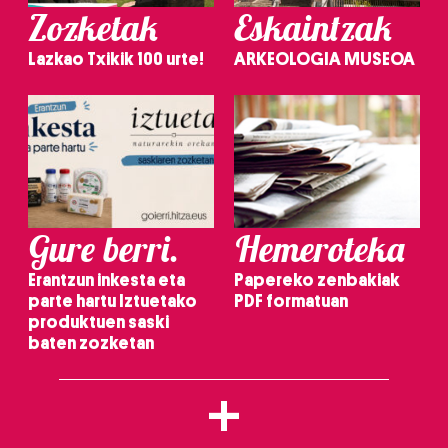
Zozketak
Eskaintzak
Lazkao Txikik 100 urte!
ARKEOLOGIA MUSEOA
Gure berri.
Hemeroteka
Erantzun inkesta eta
Papereko zenbakiak
parte hartu Iztuetako
PDF formatuan
produktuen saski
baten zozketan
+