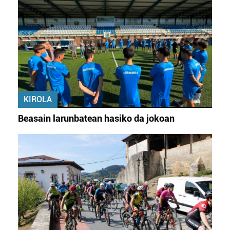
zure baimena Cookieen adierazpenean.
Webgune honek cookie propioak eta hirugarrenen cookie-
fitxategiak erabiltzen ditu. Zure esperientzia eta
zerbitzuak hobetzeko asmoz, cookie teknologiaz
baliatzen gara. Ohar hau onartuz gero, teknologia hori
erabiltzeko baimen esplizitua ematen diguzu.
Gehiago
irakurri
KIROLA
Beasain larunbatean hasiko da jokoan