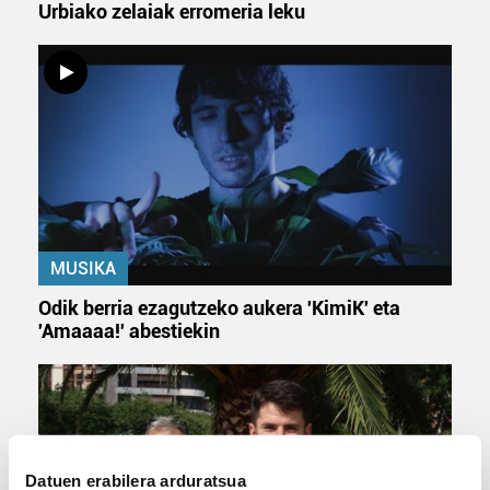
Urbiako zelaiak erromeria leku
MUSIKA
Odik berria ezagutzeko aukera 'KimiK' eta
'Amaaaa!' abestiekin
Datuen erabilera arduratsua