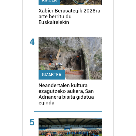
Xabier Berasategik 2028ra
arte berritu du
Euskaltelekin
4
GIZARTEA
Neandertalen kultura
ezagutzeko aukera, San
Adrianera bisita gidatua
eginda
5