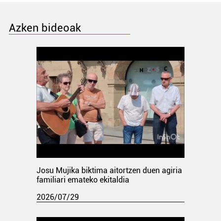
Azken bideoak
Josu Mujika biktima aitortzen duen agiria
familiari emateko ekitaldia
2026/07/29