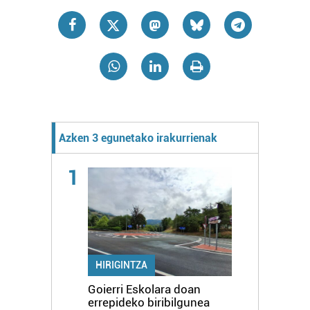
Azken 3 egunetako irakurrienak
1
HIRIGINTZA
Goierri Eskolara doan
errepideko biribilgunea