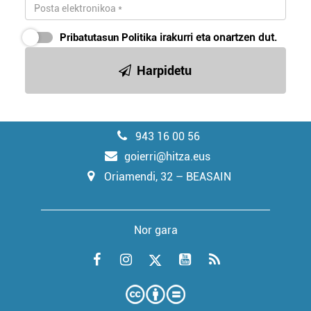
Pribatutasun Politika
irakurri eta onartzen dut.
Harpidetu
943 16 00 56
goierri@hitza.eus
Oriamendi, 32 – BEASAIN
Nor gara