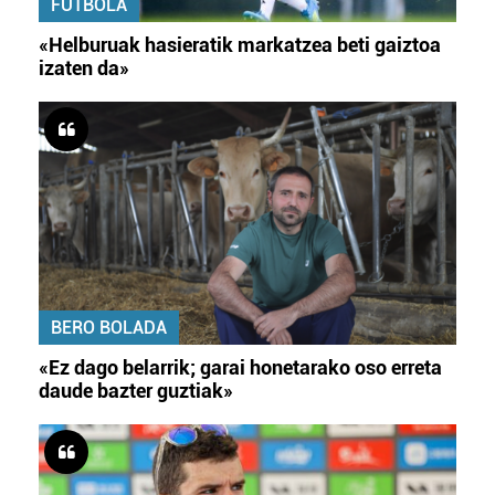
FUTBOLA
«Helburuak hasieratik markatzea beti gaiztoa
izaten da»
BERO BOLADA
«Ez dago belarrik; garai honetarako oso erreta
daude bazter guztiak»