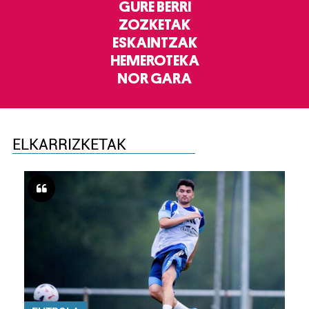
GURE BERRI
ZOZKETAK
ESKAINTZAK
HEMEROTEKA
NOR GARA
ELKARRIZKETAK