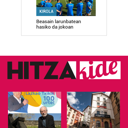
KIROLA
Beasain larunbatean
hasiko da jokoan