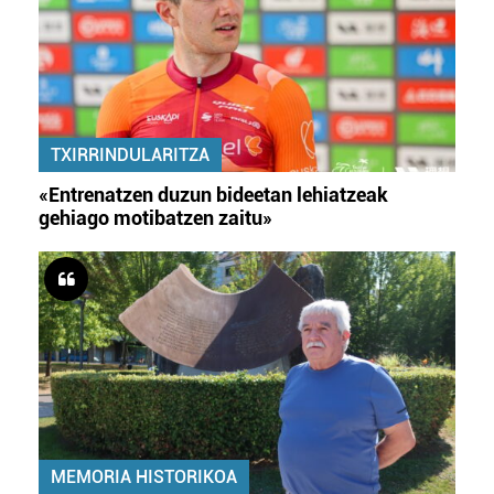
TXIRRINDULARITZA
«Entrenatzen duzun bideetan lehiatzeak
gehiago motibatzen zaitu»
MEMORIA HISTORIKOA