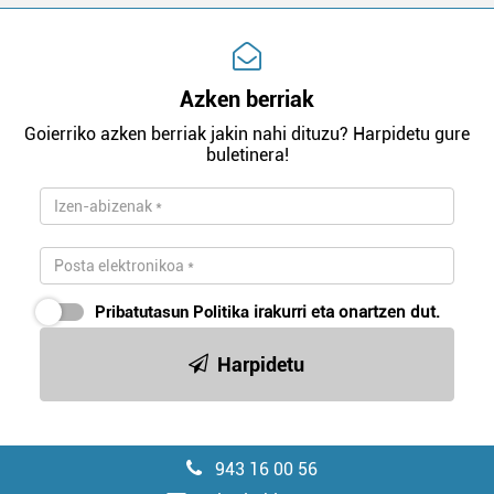
Azken berriak
Goierriko azken berriak jakin nahi dituzu? Harpidetu gure
buletinera!
Pribatutasun Politika
irakurri eta onartzen dut.
Harpidetu
943 16 00 56