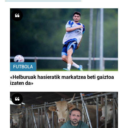
FUTBOLA
«Helburuak hasieratik markatzea beti gaiztoa
izaten da»