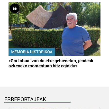
MEMORIA HISTORIKOA
«Gai tabua izan da etxe gehienetan, jendeak
azkeneko momentuan hitz egin du»
ERREPORTAJEAK