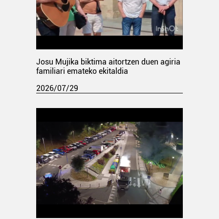
Josu Mujika biktima aitortzen duen agiria
familiari emateko ekitaldia
2026/07/29