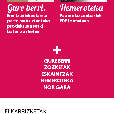
Gure berri.
Hemeroteka
Erantzun inkesta eta
Papereko zenbakiak
parte hartu Iztuetako
PDF formatuan
produktuen saski
baten zozketan
+
GURE BERRI
ZOZKETAK
ESKAINTZAK
HEMEROTEKA
NOR GARA
ELKARRIZKETAK