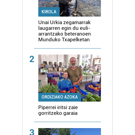
KIROLA
Unai Urkia zegamarrak
laugarren egin du euli-
arrantzako beteranoen
Munduko Txapelketan
2
ORDIZIAKO AZOKA
Piperrei iritsi zaie
gorritzeko garaia
3