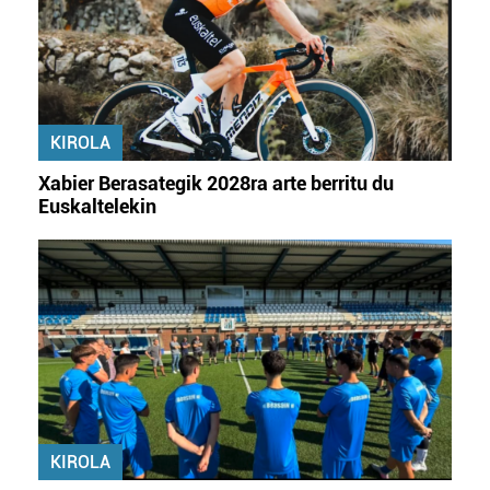
zerbitzuak hobetzeko asmoz, cookie teknologiaz
baliatzen gara. Ohar hau onartuz gero, teknologia hori
erabiltzeko baimen esplizitua ematen diguzu.
Gehiago
irakurri
KIROLA
Xabier Berasategik 2028ra arte berritu du
Euskaltelekin
KIROLA