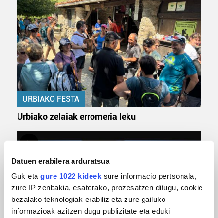
URBIAKO FESTA
Urbiako zelaiak erromeria leku
Datuen erabilera arduratsua
Guk eta
gure 1022 kideek
sure informacio pertsonala,
zure IP zenbakia, esaterako, prozesatzen ditugu, cookie
bezalako teknologiak erabiliz eta zure gailuko
informazioak azitzen dugu publizitate eta eduki