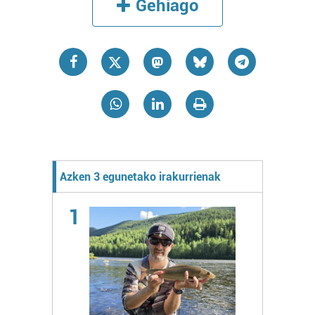
Gehiago
Azken 3 egunetako irakurrienak
1