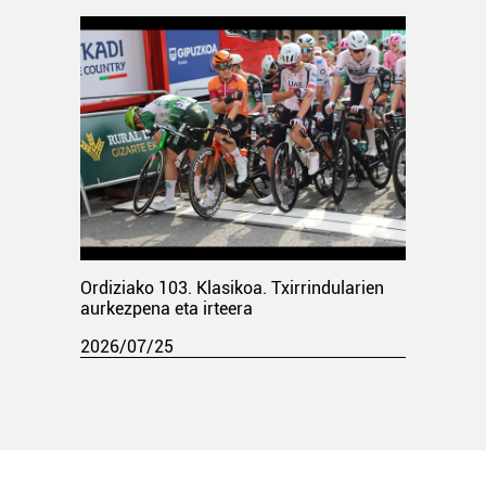
Ordiziako 103. Klasikoa. Txirrindularien
aurkezpena eta irteera
2026/07/25