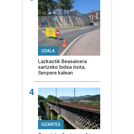
UDALA
Lazkaotik Beasainera
sartzeko bidea itxita,
Senpere kalean
4
GIZARTEA