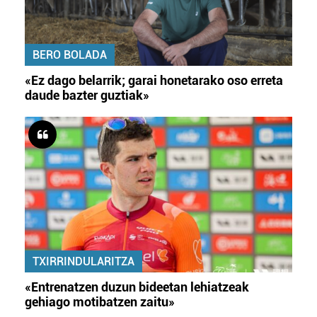
BERO BOLADA
«Ez dago belarrik; garai honetarako oso erreta
daude bazter guztiak»
TXIRRINDULARITZA
«Entrenatzen duzun bideetan lehiatzeak
gehiago motibatzen zaitu»