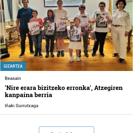
GIZARTEA
Beasain
'Nire erara bizitzeko erronka', Atzegiren
kanpaina berria
Iñaki Gurrutxaga