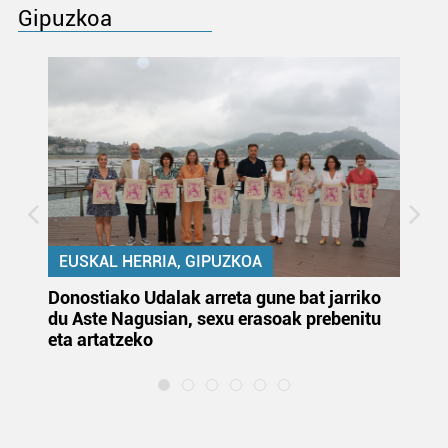
Gipuzkoa
EUSKAL HERRIA, GIPUZKOA
Donostiako Udalak arreta gune bat jarriko
Ur
du Aste Nagusian, sexu erasoak prebenitu
es
eta artatzeko
lu