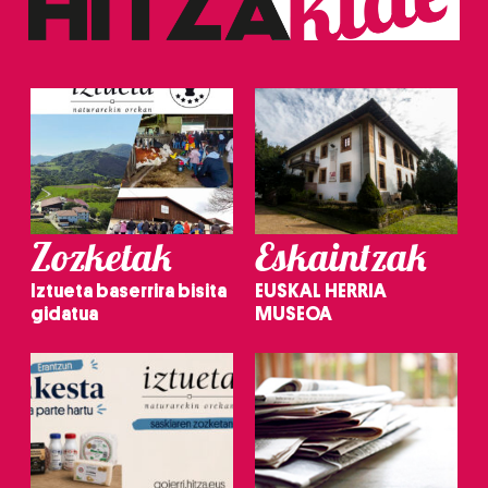
Zozketak
Eskaintzak
Iztueta baserrira bisita
EUSKAL HERRIA
gidatua
MUSEOA