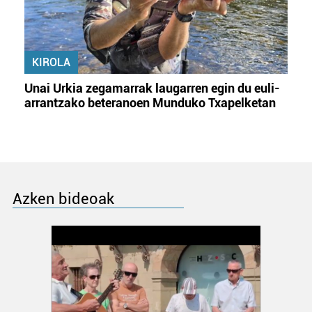
KIROLA
Unai Urkia zegamarrak laugarren egin du euli-
arrantzako beteranoen Munduko Txapelketan
Azken bideoak