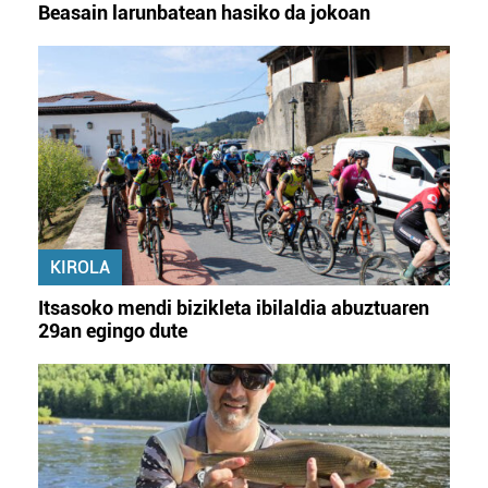
Beasain larunbatean hasiko da jokoan
KIROLA
Itsasoko mendi bizikleta ibilaldia abuztuaren
29an egingo dute