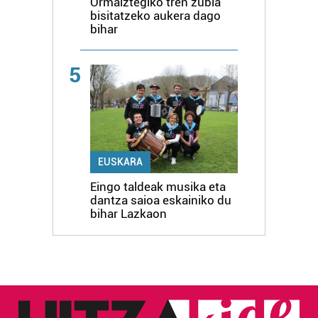
Ormaiztegiko tren zubia
bisitatzeko aukera dago
bihar
5
EUSKARA
Eingo taldeak musika eta
dantza saioa eskainiko du
bihar Lazkaon