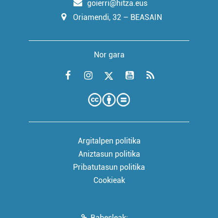
goierri@hitza.eus
Oriamendi, 32 – BEASAIN
Nor gara
Argitalpen politika
Aniztasun politika
Pribatutasun politika
Cookieak
Babesleak: