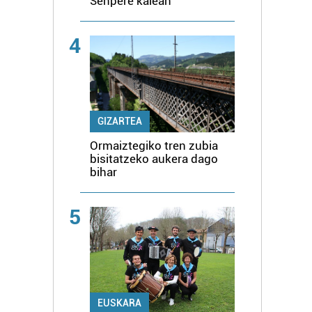
Senpere kalean
4
GIZARTEA
Ormaiztegiko tren zubia
bisitatzeko aukera dago
bihar
5
EUSKARA