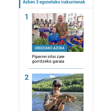
Azken 3 egunetako irakurrienak
1
ORDIZIAKO AZOKA
Piperrei iritsi zaie
gorritzeko garaia
2