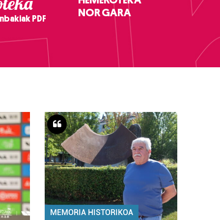
teka
NOR GARA
nbakiak PDF
MEMORIA HISTORIKOA