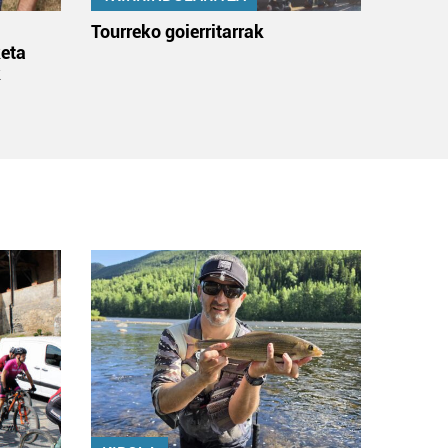
:
Tourreko goierritarrak
eta
k