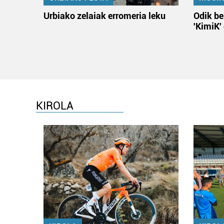
Urbiako zelaiak erromeria leku
Odik be
'KimiK'
KIROLA