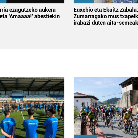
rria ezagutzeko aukera
Euxebio eta Ekaitz Zabala
 eta 'Amaaaa!' abestiekin
Zumarragako mus txapelk
irabazi duten aita-semea