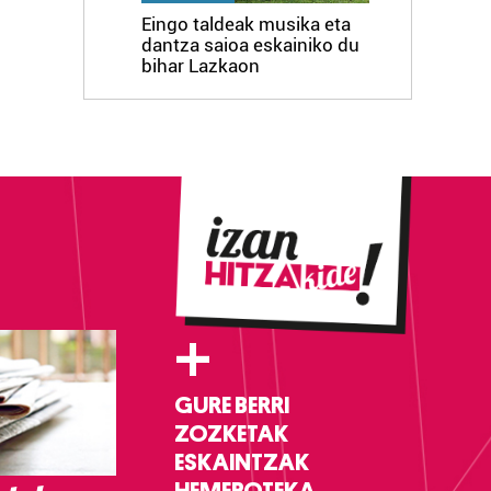
Eingo taldeak musika eta
dantza saioa eskainiko du
bihar Lazkaon
+
GURE BERRI
ZOZKETAK
ESKAINTZAK
HEMEROTEKA