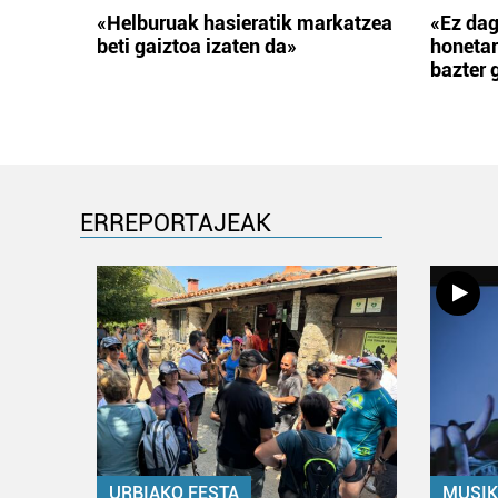
«Helburuak hasieratik markatzea
«Ez dag
beti gaiztoa izaten da»
honetar
bazter 
ERREPORTAJEAK
URBIAKO FESTA
MUSIK