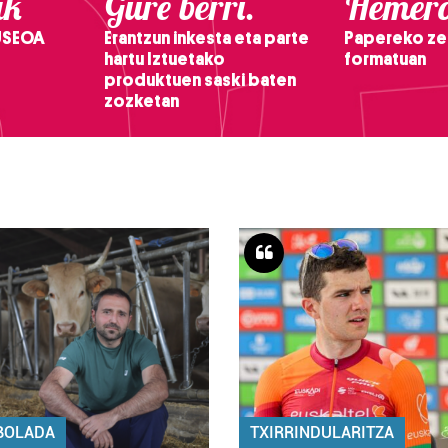
ak
Gure berri.
Hemero
USEOA
Erantzun inkesta eta parte
Papereko ze
hartu Iztuetako
formatuan
produktuen saski baten
zozketan
BOLADA
TXIRRINDULARITZA