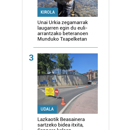
KIROLA
Unai Urkia zegamarrak
laugarren egin du euli-
arrantzako beteranoen
Munduko Txapelketan
3
UDALA
Lazkaotik Beasainera
sartzeko bidea itxita,