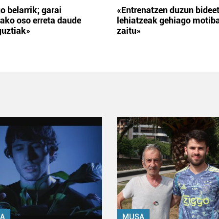
o belarrik; garai
«Entrenatzen duzun bidee
ako oso erreta daude
lehiatzeak gehiago motib
guztiak»
zaitu»
A
MUSA