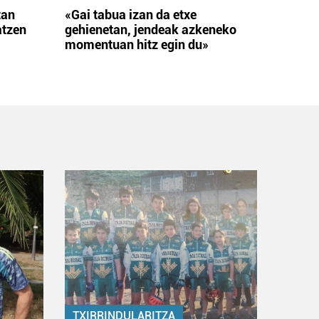
tan
«Gai tabua izan da etxe
atzen
gehienetan, jendeak azkeneko
momentuan hitz egin du»
TXIRRINDULARITZA