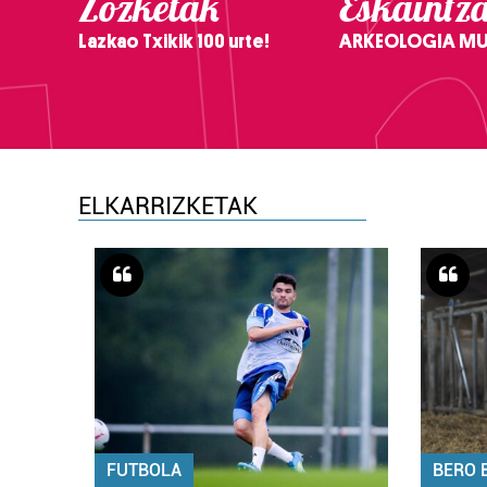
Zozketak
Eskaintz
Lazkao Txikik 100 urte!
ARKEOLOGIA M
ELKARRIZKETAK
FUTBOLA
BERO 