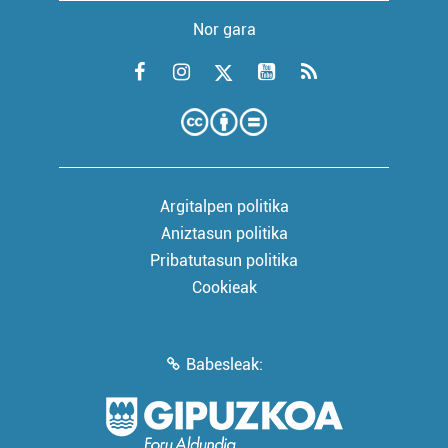
Nor gara
Argitalpen politika
Aniztasun politika
Pribatutasun politika
Cookieak
Babesleak: