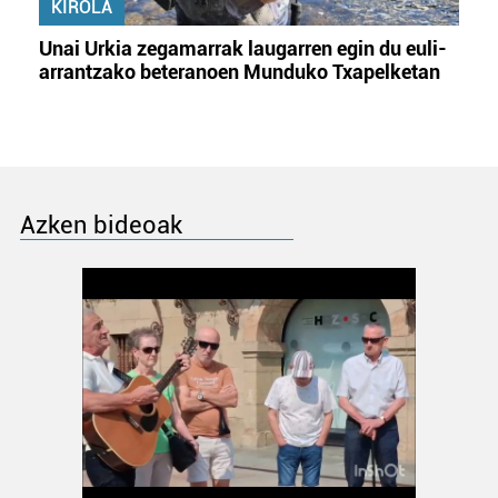
KIROLA
Unai Urkia zegamarrak laugarren egin du euli-
arrantzako beteranoen Munduko Txapelketan
Azken bideoak