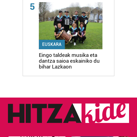
5
EUSKARA
Eingo taldeak musika eta
dantza saioa eskainiko du
bihar Lazkaon