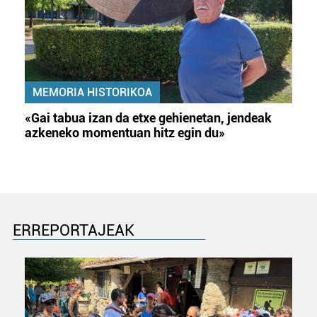
MEMORIA HISTORIKOA
«Gai tabua izan da etxe gehienetan, jendeak
azkeneko momentuan hitz egin du»
ERREPORTAJEAK