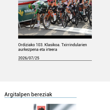
Ordiziako 103. Klasikoa. Txirrindularien
aurkezpena eta irteera
2026/07/25
Argitalpen bereziak