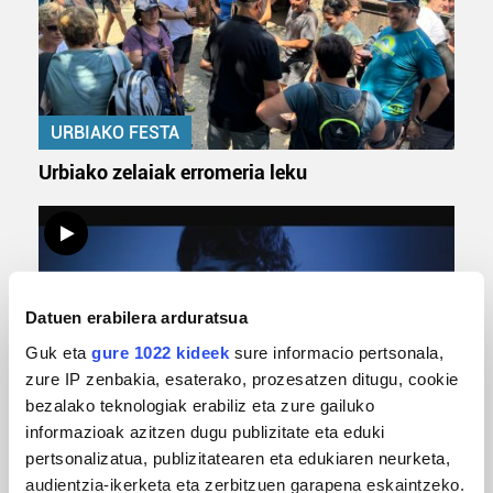
URBIAKO FESTA
Urbiako zelaiak erromeria leku
Datuen erabilera arduratsua
Guk eta
gure 1022 kideek
sure informacio pertsonala,
zure IP zenbakia, esaterako, prozesatzen ditugu, cookie
bezalako teknologiak erabiliz eta zure gailuko
MUSIKA
informazioak azitzen dugu publizitate eta eduki
pertsonalizatua, publizitatearen eta edukiaren neurketa,
Odik berria ezagutzeko aukera 'KimiK' eta
audientzia-ikerketa eta zerbitzuen garapena eskaintzeko.