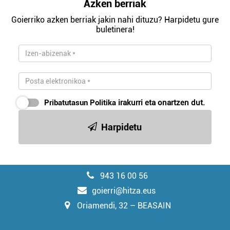
Azken berriak
Goierriko azken berriak jakin nahi dituzu? Harpidetu gure
buletinera!
Pribatutasun Politika
irakurri eta onartzen dut.
Harpidetu
943 16 00 56
goierri@hitza.eus
Oriamendi, 32 – BEASAIN