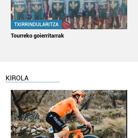
neurtzeko, jendeari buruzko informazioa biltzeko eta
produktuak garatzeko. Zure datuak nork eta zertarako
erabiltzen dituen hauta dezakezu.
TXIRRINDULARITZA
Bazkide batzuek ez dizute baimenik eskatzen, eta beren
Tourreko goierritarrak
interes komertzial legitimoetan babesten dira. Ikusi gure
bazkideen zerrenda, beren ustez zein helburutarako
duten interes legitimoa eta horren aurka nola egin
dezakezun ikusteko.
Lortu zure datu pertsonalak prozesatzeko moduari
KIROLA
buruzko informazio gehiago eta ezarri zure lehentasunak
datuen atalean. Edozein unetan alda edo ken dezakezu
zure baimena Cookieen adierazpenean.
Webgune honek cookie propioak eta hirugarrenen cookie-
fitxategiak erabiltzen ditu. Zure esperientzia eta
zerbitzuak hobetzeko asmoz, cookie teknologiaz
baliatzen gara. Ohar hau onartuz gero, teknologia hori