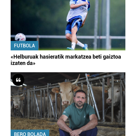
FUTBOLA
«Helburuak hasieratik markatzea beti gaiztoa
izaten da»
BERO BOLADA