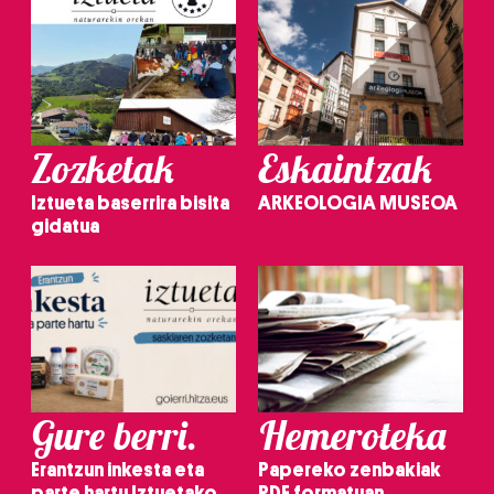
Zozketak
Eskaintzak
Iztueta baserrira bisita
ARKEOLOGIA MUSEOA
gidatua
Gure berri.
Hemeroteka
Erantzun inkesta eta
Papereko zenbakiak
parte hartu Iztuetako
PDF formatuan