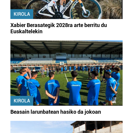
erabiltzeko baimen esplizitua ematen diguzu.
Gehiago
irakurri
KIROLA
Xabier Berasategik 2028ra arte berritu du
Euskaltelekin
KIROLA
Beasain larunbatean hasiko da jokoan