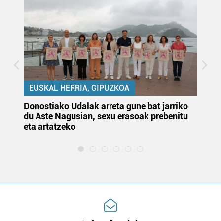
EUSKAL HERRIA, GIPUZKOA
Donostiako Udalak arreta gune bat jarriko
Ur
du Aste Nagusian, sexu erasoak prebenitu
es
eta artatzeko
lu