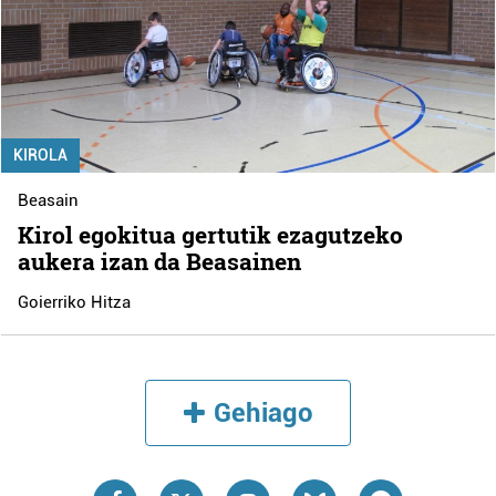
KIROLA
Beasain
Kirol egokitua gertutik ezagutzeko
aukera izan da Beasainen
Goierriko Hitza
Gehiago