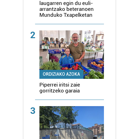
laugarren egin du euli-
arrantzako beteranoen
Munduko Txapelketan
2
ORDIZIAKO AZOKA
Piperrei iritsi zaie
gorritzeko garaia
3