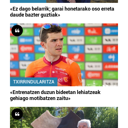
«Ez dago belarrik; garai honetarako oso erreta
daude bazter guztiak»
TXIRRINDULARITZA
«Entrenatzen duzun bideetan lehiatzeak
gehiago motibatzen zaitu»