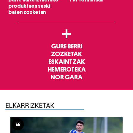
produktuen saski
baten zozketan
+
GURE BERRI
ZOZKETAK
ESKAINTZAK
HEMEROTEKA
NOR GARA
ELKARRIZKETAK