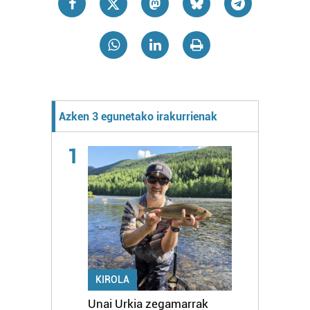
Azken 3 egunetako irakurrienak
1
KIROLA
Unai Urkia zegamarrak