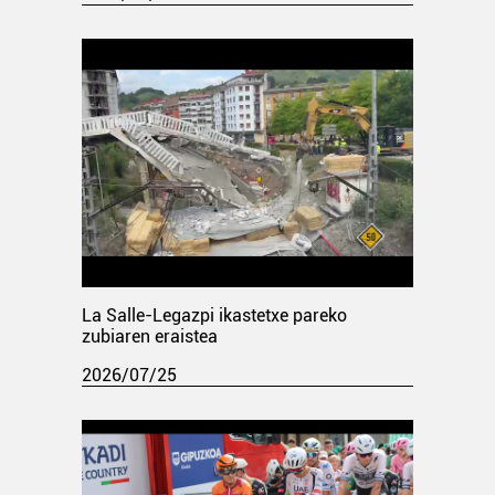
La Salle-Legazpi ikastetxe pareko
zubiaren eraistea
2026/07/25