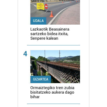
UDALA
Lazkaotik Beasainera
sartzeko bidea itxita,
Senpere kalean
4
GIZARTEA
Ormaiztegiko tren zubia
bisitatzeko aukera dago
bihar