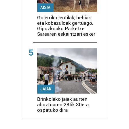
AISIA
Goierriko jentilak, behiak
eta kobazuloak gertuago,
Gipuzkoako Parketxe
Sarearen eskaintzari esker
5
JAIAK
Brinkolako jaiak aurten
abuztuaren 28tik 30era
ospatuko dira