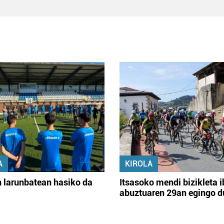
A
KIROLA
 larunbatean hasiko da
Itsasoko mendi bizikleta i
abuztuaren 29an egingo d