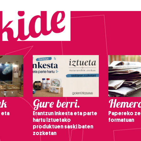
ak
Gure berri.
Hemero
 eta
Erantzun inkesta eta parte
Papereko ze
hartu Iztuetako
formatuan
produktuen saski baten
zozketan