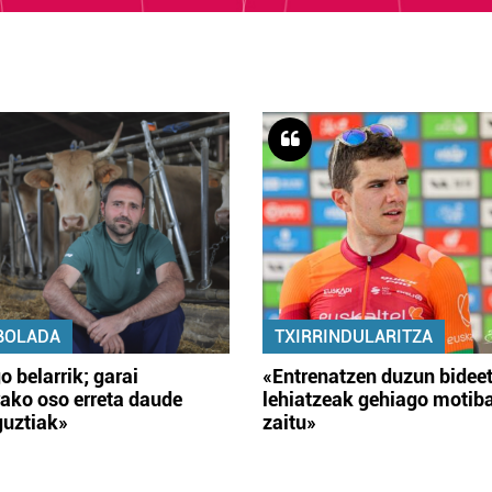
BOLADA
TXIRRINDULARITZA
o belarrik; garai
«Entrenatzen duzun bidee
ako oso erreta daude
lehiatzeak gehiago motib
guztiak»
zaitu»