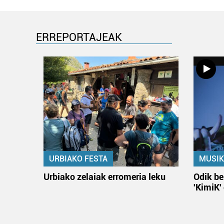
ERREPORTAJEAK
URBIAKO FESTA
MUSIK
Urbiako zelaiak erromeria leku
Odik be
'KimiK'