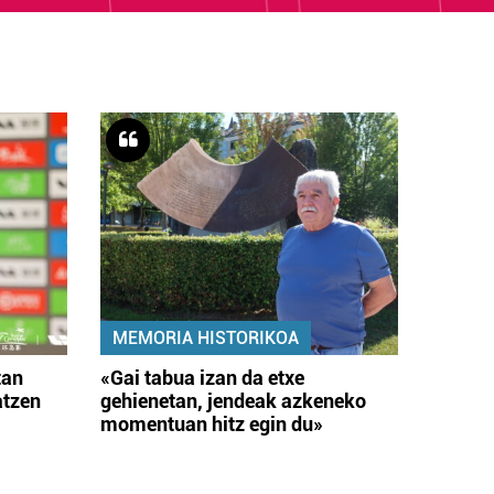
MEMORIA HISTORIKOA
tan
«Gai tabua izan da etxe
atzen
gehienetan, jendeak azkeneko
momentuan hitz egin du»