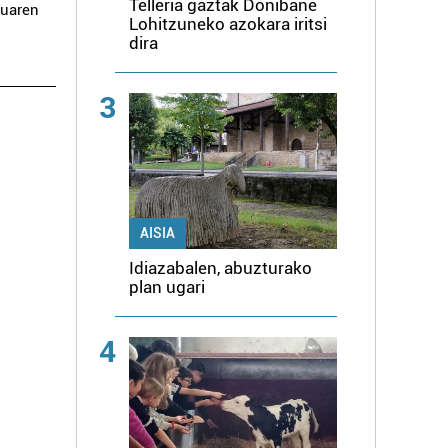
Telleria gaztak Donibane
duaren
Lohitzuneko azokara iritsi
dira
3
AISIA
Idiazabalen, abuzturako
plan ugari
4