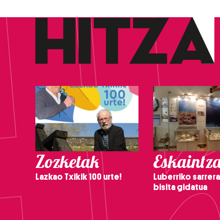
Zozketak
Eskaintz
Lazkao Txikik 100 urte!
Luberriko sarrera
bisita gidatua