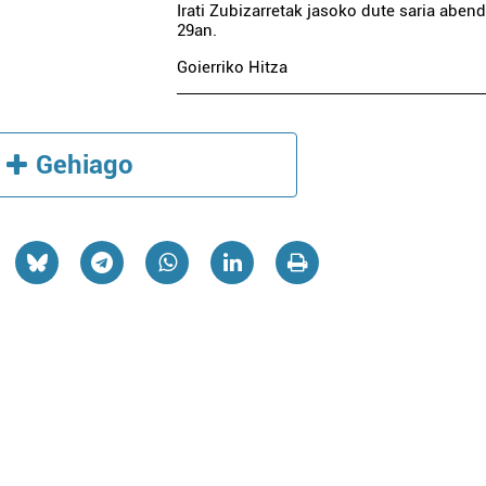
Irati Zubizarretak jasoko dute saria aben
29an.
Goierriko Hitza
Gehiago