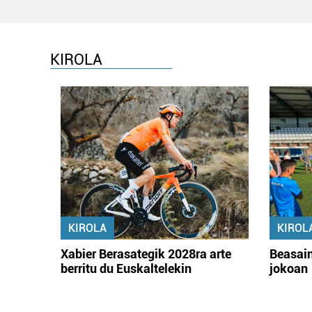
KIROLA
KIROLA
KIROL
Xabier Berasategik 2028ra arte
Beasain
berritu du Euskaltelekin
jokoan