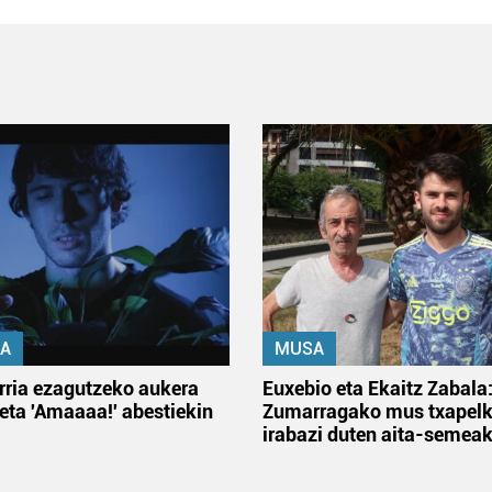
A
MUSA
rria ezagutzeko aukera
Euxebio eta Ekaitz Zabala
 eta 'Amaaaa!' abestiekin
Zumarragako mus txapelk
irabazi duten aita-semea