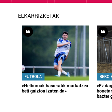
ELKARRIZKETAK
FUTBOLA
BERO 
«Helburuak hasieratik markatzea
«Ez dag
beti gaiztoa izaten da»
honetar
bazter 