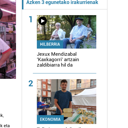
Azken 3 egunetako irakurrienak
1
HILBERRIA
Jexux Mendizabal
'Kaxkagorri' artzain
zaldibiarra hil da
2
ik,
EKONOMIA
ik eta