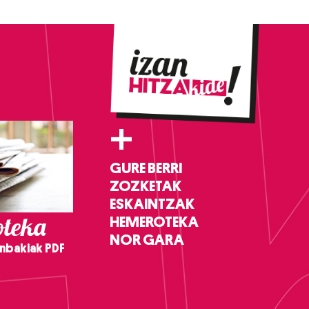
+
GURE BERRI
ZOZKETAK
ESKAINTZAK
teka
HEMEROTEKA
NOR GARA
nbakiak PDF