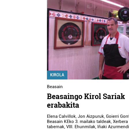
KIROLA
Beasain
Beasaingo Kirol Sariak
erabakita
Elena Calvillok, Jon Aizpuruk, Goierri Gorr
Beasain KEko 3. mailako taldeak, Xerbera
tabernak, VIII. Ehunmilak, Iñaki Azurmend