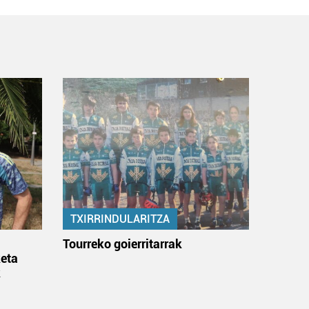
TXIRRINDULARITZA
:
Tourreko goierritarrak
eta
k