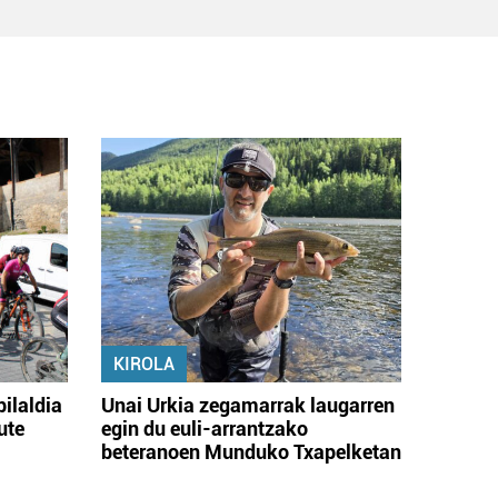
KIROLA
bilaldia
Unai Urkia zegamarrak laugarren
ute
egin du euli-arrantzako
beteranoen Munduko Txapelketan