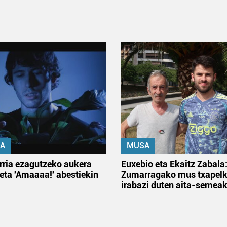
A
MUSA
rria ezagutzeko aukera
Euxebio eta Ekaitz Zabala
 eta 'Amaaaa!' abestiekin
Zumarragako mus txapelk
irabazi duten aita-semea