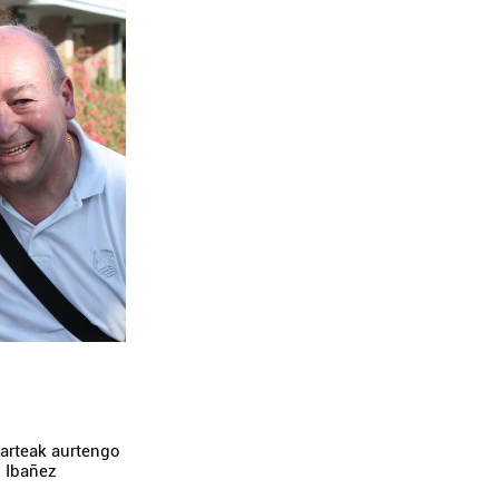
arteak aurtengo
o Ibañez