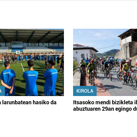
A
KIROLA
 larunbatean hasiko da
Itsasoko mendi bizikleta i
abuztuaren 29an egingo d