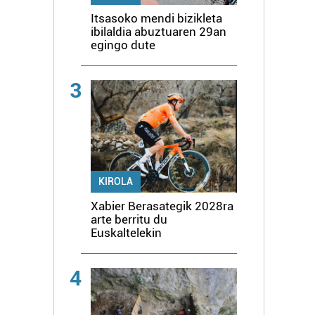
Itsasoko mendi bizikleta
ibilaldia abuztuaren 29an
egingo dute
3
KIROLA
Xabier Berasategik 2028ra
arte berritu du
Euskaltelekin
4