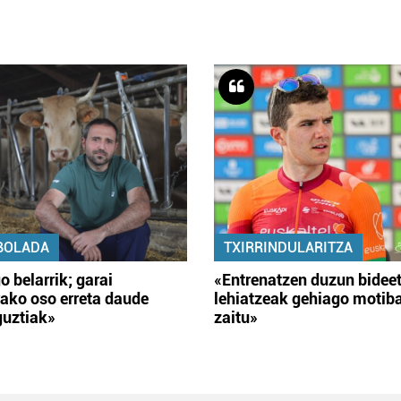
BOLADA
TXIRRINDULARITZA
o belarrik; garai
«Entrenatzen duzun bidee
ako oso erreta daude
lehiatzeak gehiago motib
guztiak»
zaitu»