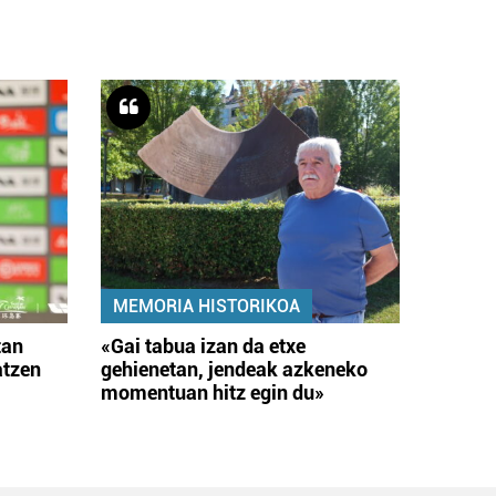
MEMORIA HISTORIKOA
tan
«Gai tabua izan da etxe
atzen
gehienetan, jendeak azkeneko
momentuan hitz egin du»