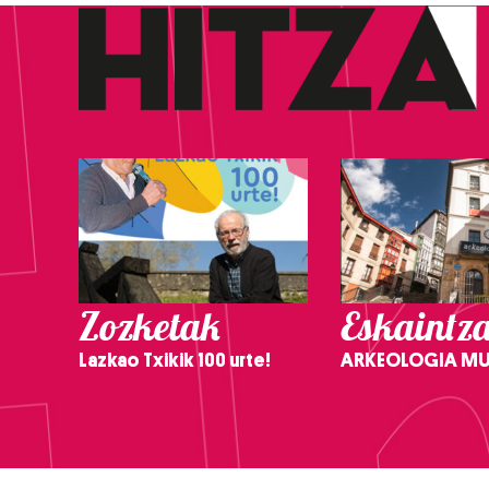
Zozketak
Eskaintz
Lazkao Txikik 100 urte!
ARKEOLOGIA M