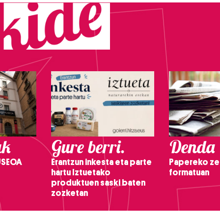
ak
Gure berri.
Denda
USEOA
Erantzun inkesta eta parte
Papereko ze
hartu Iztuetako
formatuan
produktuen saski baten
zozketan