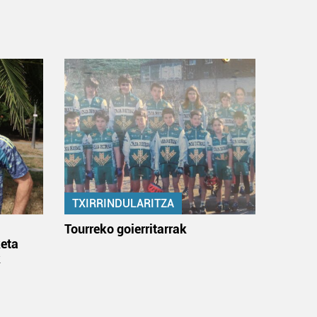
TXIRRINDULARITZA
:
Tourreko goierritarrak
eta
k