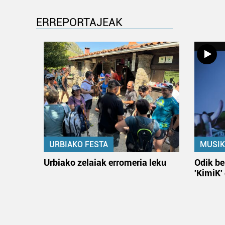
ERREPORTAJEAK
URBIAKO FESTA
MUSIK
Urbiako zelaiak erromeria leku
Odik be
'KimiK'