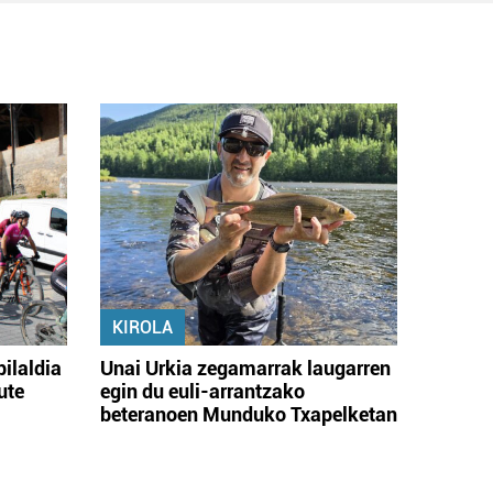
KIROLA
bilaldia
Unai Urkia zegamarrak laugarren
ute
egin du euli-arrantzako
beteranoen Munduko Txapelketan