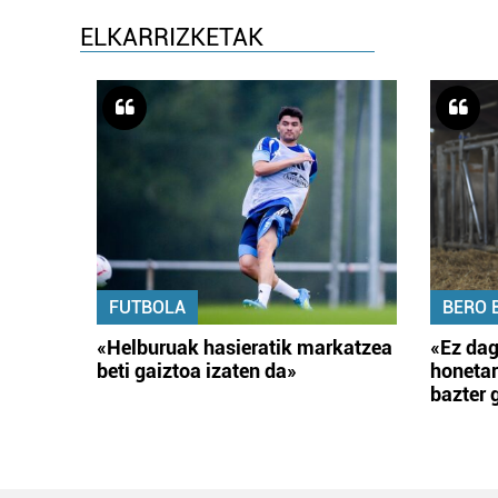
ELKARRIZKETAK
FUTBOLA
BERO 
«Helburuak hasieratik markatzea
«Ez dag
beti gaiztoa izaten da»
honetar
bazter 