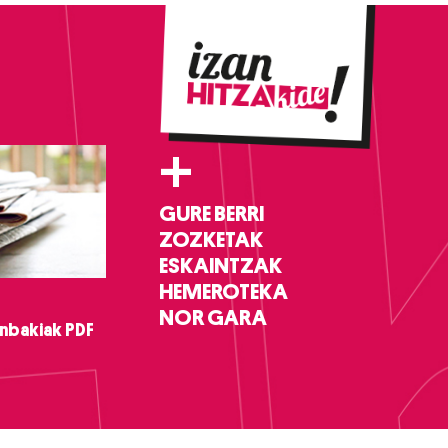
+
GURE BERRI
ZOZKETAK
ESKAINTZAK
HEMEROTEKA
NOR GARA
nbakiak PDF