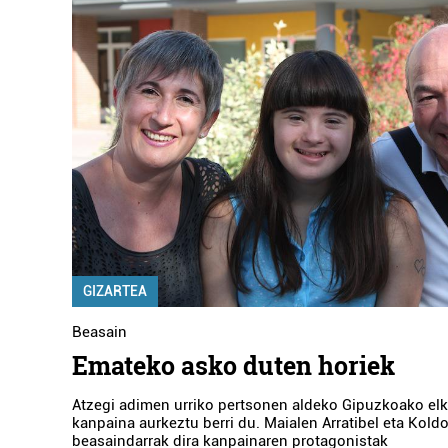
GIZARTEA
Beasain
Emateko asko duten horiek
Atzegi adimen urriko pertsonen aldeko Gipuzkoako elk
kanpaina aurkeztu berri du. Maialen Arratibel eta Kold
beasaindarrak dira kanpainaren protagonistak