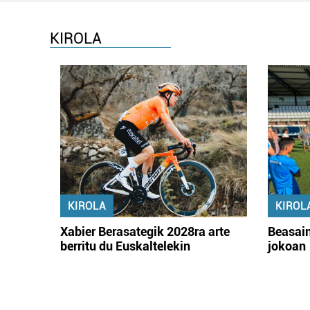
KIROLA
KIROLA
KIROL
Xabier Berasategik 2028ra arte
Beasain
berritu du Euskaltelekin
jokoan