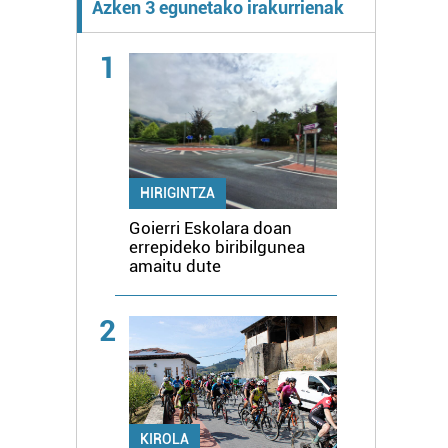
Azken 3 egunetako irakurrienak
1
HIRIGINTZA
Goierri Eskolara doan
errepideko biribilgunea
amaitu dute
2
KIROLA