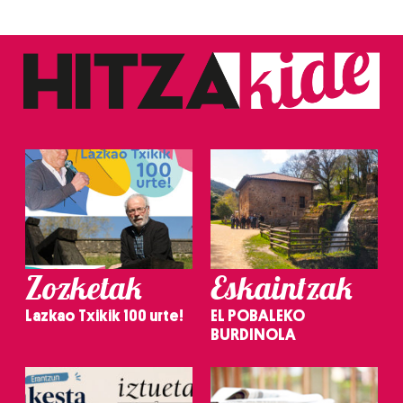
Zozketak
Eskaintzak
Lazkao Txikik 100 urte!
EL POBALEKO
BURDINOLA