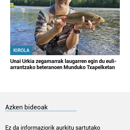
KIROLA
Unai Urkia zegamarrak laugarren egin du euli-
arrantzako beteranoen Munduko Txapelketan
Azken bideoak
Ez da informaziorik aurkitu sartutako