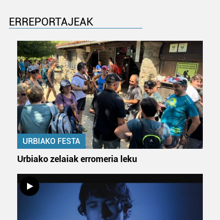
datuen atalean. Edozein unetan alda edo ken dezakezu
zure baimena Cookieen adierazpenean.
ERREPORTAJEAK
Webgune honek cookie propioak eta hirugarrenen cookie-
fitxategiak erabiltzen ditu. Zure esperientzia eta
zerbitzuak hobetzeko asmoz, cookie teknologiaz
baliatzen gara. Ohar hau onartuz gero, teknologia hori
erabiltzeko baimen esplizitua ematen diguzu.
Gehiago
irakurri
URBIAKO FESTA
Urbiako zelaiak erromeria leku