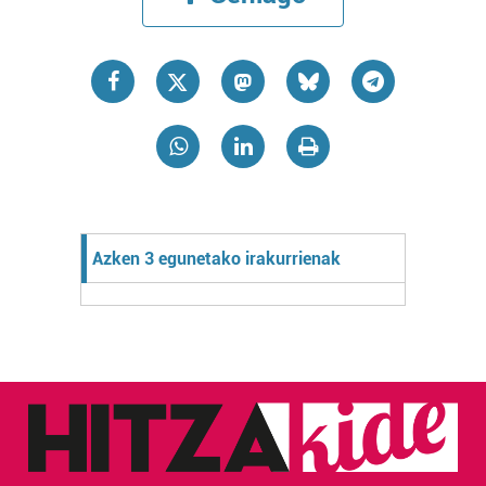
Azken 3 egunetako irakurrienak