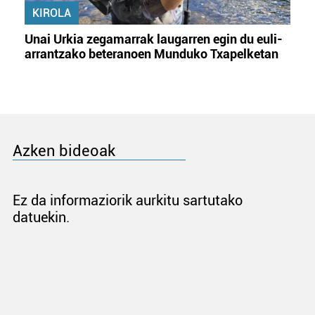
KIROLA
Unai Urkia zegamarrak laugarren egin du euli-
arrantzako beteranoen Munduko Txapelketan
Azken bideoak
Ez da informaziorik aurkitu sartutako
datuekin.