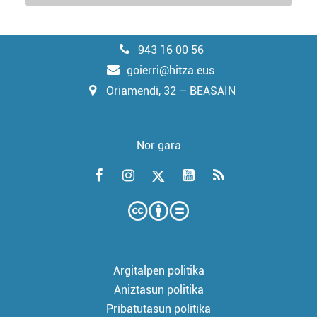
943 16 00 56
goierri@hitza.eus
Oriamendi, 32 – BEASAIN
Nor gara
Argitalpen politika
Aniztasun politika
Pribatutasun politika