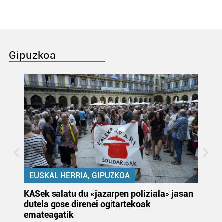
Gipuzkoa
EUSKAL HERRIA, GIPUZKOA
KASek salatu du «jazarpen poliziala» jasan
Pa
dutela gose direnei ogitartekoak
da
emateagatik
«s