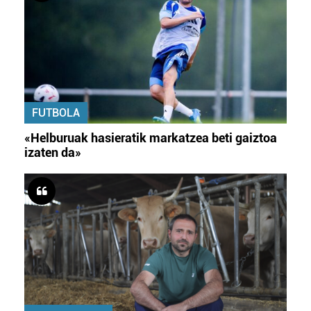
FUTBOLA
«Helburuak hasieratik markatzea beti gaiztoa
izaten da»