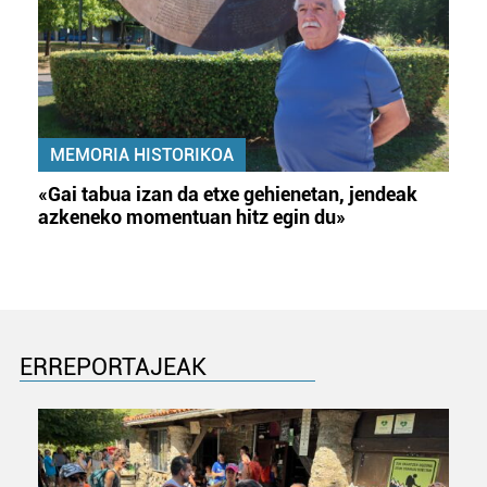
MEMORIA HISTORIKOA
«Gai tabua izan da etxe gehienetan, jendeak
azkeneko momentuan hitz egin du»
ERREPORTAJEAK