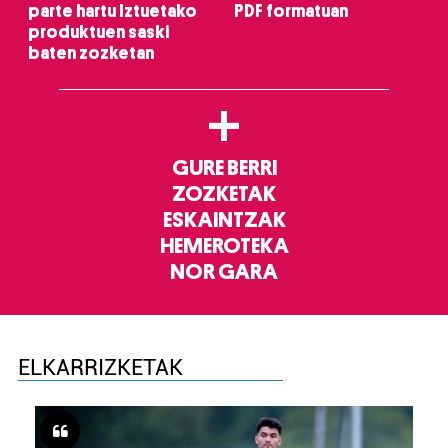
parte hartu Iztuetako
PDF formatuan
produktuen saski
baten zozketan
+
GURE BERRI
ZOZKETAK
ESKAINTZAK
HEMEROTEKA
NOR GARA
ELKARRIZKETAK