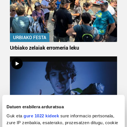
URBIAKO FESTA
Urbiako zelaiak erromeria leku
Datuen erabilera arduratsua
MUSIKA
Guk eta
gure 1022 kideek
sure informacio pertsonala,
zure IP zenbakia, esaterako, prozesatzen ditugu, cookie
Odik berria ezagutzeko aukera 'KimiK' eta