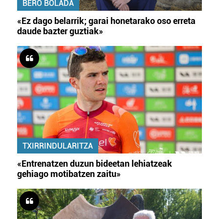
BERO BOLADA
«Ez dago belarrik; garai honetarako oso erreta
daude bazter guztiak»
TXIRRINDULARITZA
«Entrenatzen duzun bideetan lehiatzeak
gehiago motibatzen zaitu»