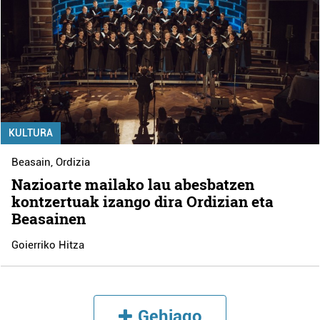
KULTURA
Beasain
,
Ordizia
Nazioarte mailako lau abesbatzen
kontzertuak izango dira Ordizian eta
Beasainen
Goierriko Hitza
Gehiago