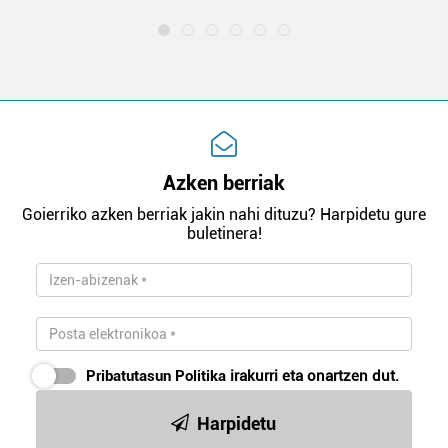
Azken berriak
Goierriko azken berriak jakin nahi dituzu? Harpidetu gure
buletinera!
Pribatutasun Politika
irakurri eta onartzen dut.
Harpidetu