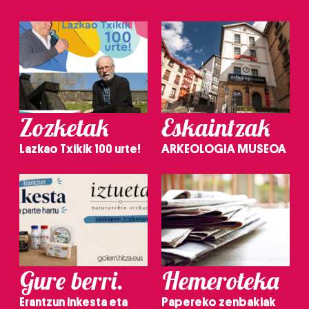
Zozketak
Eskaintzak
Lazkao Txikik 100 urte!
ARKEOLOGIA MUSEOA
Gure berri.
Hemeroteka
Erantzun inkesta eta
Papereko zenbakiak