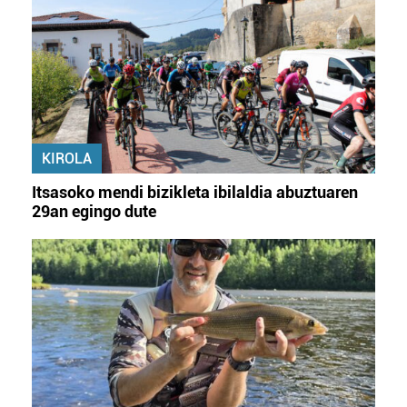
KIROLA
Itsasoko mendi bizikleta ibilaldia abuztuaren
29an egingo dute