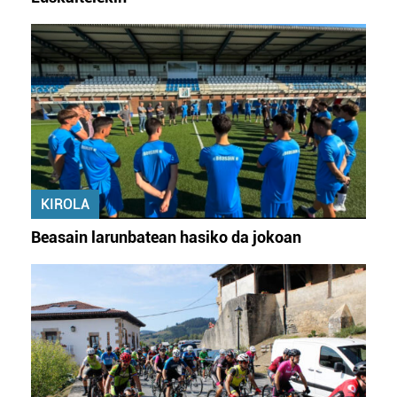
KIROLA
Beasain larunbatean hasiko da jokoan