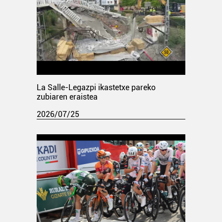
La Salle-Legazpi ikastetxe pareko
zubiaren eraistea
2026/07/25