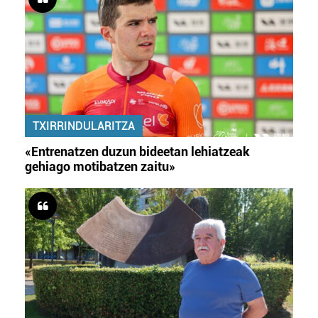
TXIRRINDULARITZA
«Entrenatzen duzun bideetan lehiatzeak
gehiago motibatzen zaitu»