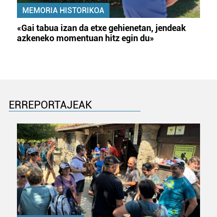
MEMORIA HISTORIKOA
«Gai tabua izan da etxe gehienetan, jendeak
azkeneko momentuan hitz egin du»
ERREPORTAJEAK