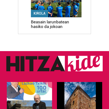
KIROLA
Beasain larunbatean
hasiko da jokoan