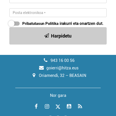
Pribatutasun Politika
irakurri eta onartzen dut.
Harpidetu
943 16 00 56
goierri@hitza.eus
Oriamendi, 32 – BEASAIN
Nor gara