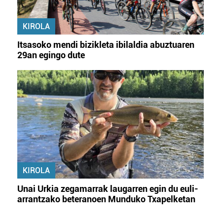
KIROLA
Itsasoko mendi bizikleta ibilaldia abuztuaren
29an egingo dute
KIROLA
Unai Urkia zegamarrak laugarren egin du euli-
arrantzako beteranoen Munduko Txapelketan