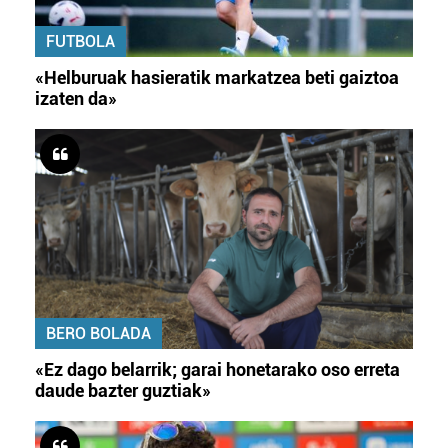
FUTBOLA
«Helburuak hasieratik markatzea beti gaiztoa
izaten da»
BERO BOLADA
«Ez dago belarrik; garai honetarako oso erreta
daude bazter guztiak»