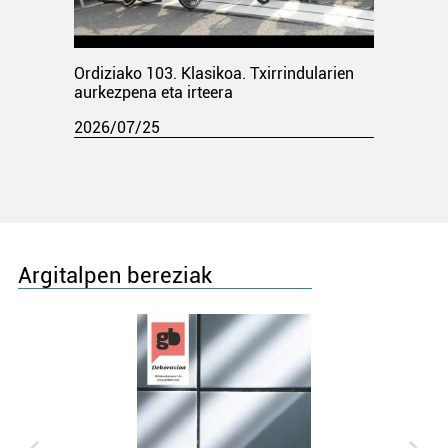
Ordiziako 103. Klasikoa. Txirrindularien
aurkezpena eta irteera
2026/07/25
Argitalpen bereziak