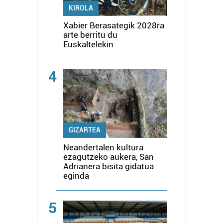
KIROLA
Xabier Berasategik 2028ra
arte berritu du
Euskaltelekin
4
GIZARTEA
Neandertalen kultura
ezagutzeko aukera, San
Adrianera bisita gidatua
eginda
5