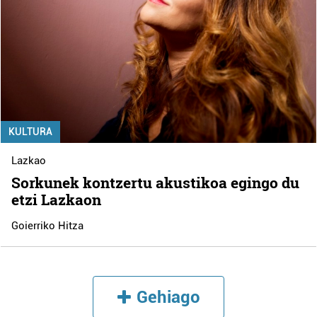
KULTURA
Lazkao
Sorkunek kontzertu akustikoa egingo du
etzi Lazkaon
Goierriko Hitza
Gehiago