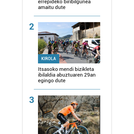
errepideko biribilgunea
amaitu dute
2
KIROLA
Itsasoko mendi bizikleta
ibilaldia abuztuaren 29an
egingo dute
3