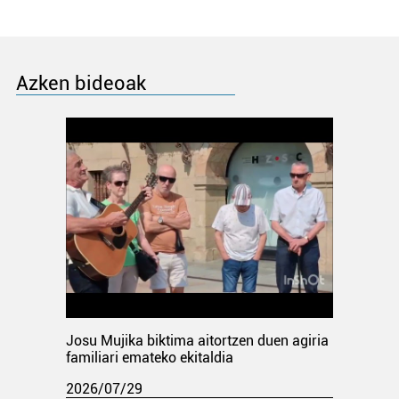
Azken bideoak
Josu Mujika biktima aitortzen duen agiria
familiari emateko ekitaldia
2026/07/29