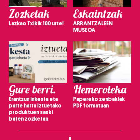
Zozketak
Eskaintzak
Lazkao Txikik 100 urte!
ARRANTZALEEN
MUSEOA
Gure berri.
Hemeroteka
Erantzun inkesta eta
Papereko zenbakiak
parte hartu Iztuetako
PDF formatuan
produktuen saski
baten zozketan