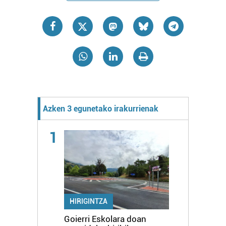
Azken 3 egunetako irakurrienak
1
HIRIGINTZA
Goierri Eskolara doan