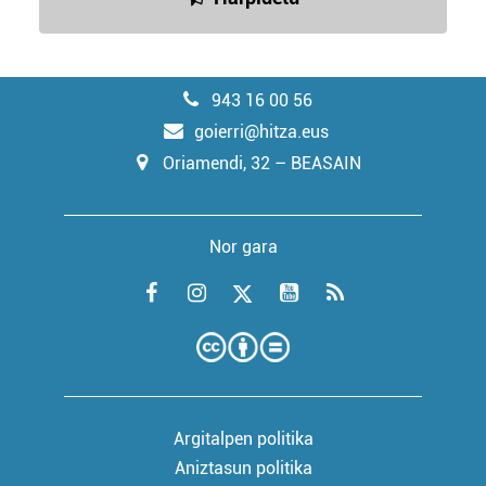
943 16 00 56
goierri@hitza.eus
Oriamendi, 32 – BEASAIN
Nor gara
Argitalpen politika
Aniztasun politika