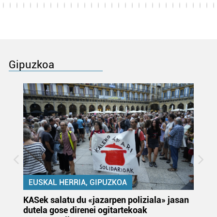
Gipuzkoa
EUSKAL HERRIA, GIPUZKOA
KASek salatu du «jazarpen poliziala» jasan
Pa
dutela gose direnei ogitartekoak
da