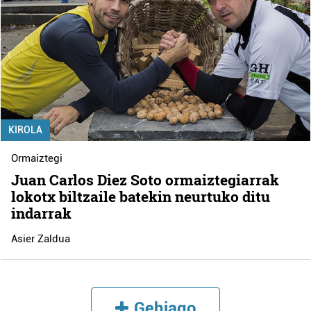
KIROLA
Ormaiztegi
Juan Carlos Diez Soto ormaiztegiarrak
lokotx biltzaile batekin neurtuko ditu
indarrak
Asier Zaldua
Gehiago