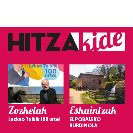
Zozketak
Eskaintzak
Lazkao Txikik 100 urte!
EL POBALEKO
BURDINOLA