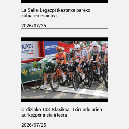
La Salle-Legazpi ikastetxe pareko
zubiaren eraistea
2026/07/25
Ordiziako 103. Klasikoa. Txirrindularien
aurkezpena eta irteera
2026/07/25