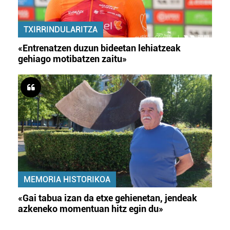
TXIRRINDULARITZA
«Entrenatzen duzun bideetan lehiatzeak
gehiago motibatzen zaitu»
MEMORIA HISTORIKOA
«Gai tabua izan da etxe gehienetan, jendeak
azkeneko momentuan hitz egin du»