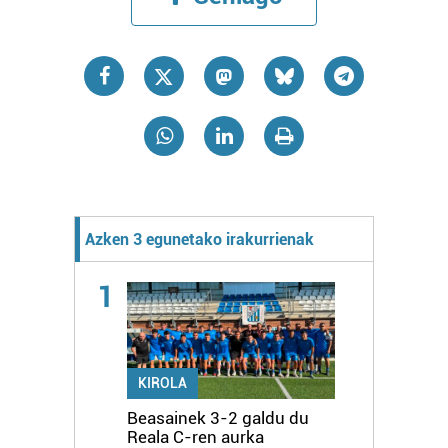
Azken 3 egunetako irakurrienak
1
KIROLA
Beasainek 3-2 galdu du
Reala C-ren aurka