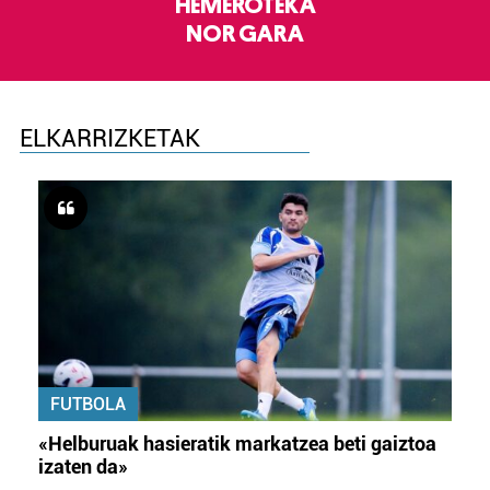
HEMEROTEKA
NOR GARA
ELKARRIZKETAK
FUTBOLA
«Helburuak hasieratik markatzea beti gaiztoa
izaten da»