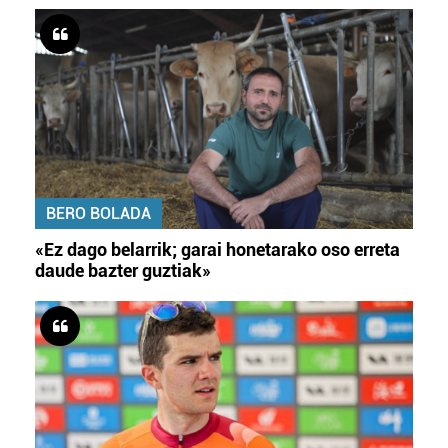
BERO BOLADA
«Ez dago belarrik; garai honetarako oso erreta
daude bazter guztiak»