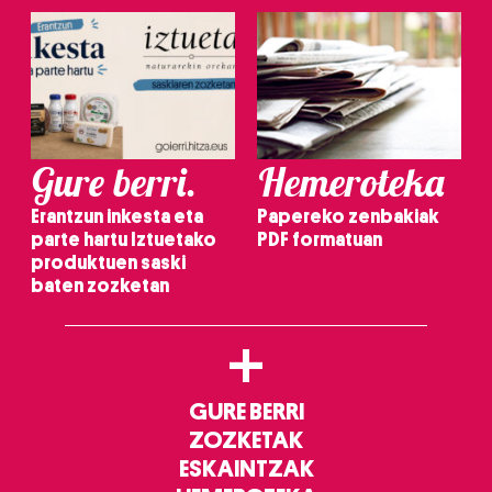
Gure berri.
Hemeroteka
Erantzun inkesta eta
Papereko zenbakiak
parte hartu Iztuetako
PDF formatuan
produktuen saski
baten zozketan
+
GURE BERRI
ZOZKETAK
ESKAINTZAK