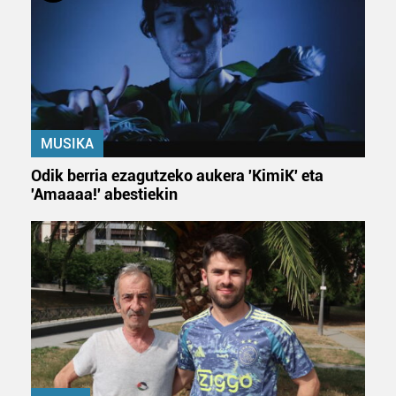
MUSIKA
Odik berria ezagutzeko aukera 'KimiK' eta
'Amaaaa!' abestiekin