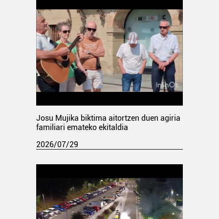
Josu Mujika biktima aitortzen duen agiria
familiari emateko ekitaldia
2026/07/29