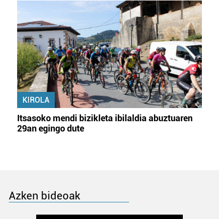
KIROLA
Itsasoko mendi bizikleta ibilaldia abuztuaren
29an egingo dute
Azken bideoak