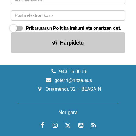
Pribatutasun Politika
irakurri eta onartzen dut.
Harpidetu
943 16 00 56
goierri@hitza.eus
Oriamendi, 32 – BEASAIN
Nor gara