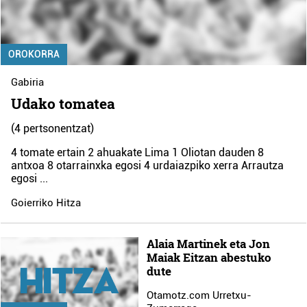
OROKORRA
Gabiria
Udako tomatea
(4 pertsonentzat)
4 tomate ertain 2 ahuakate Lima 1 Oliotan dauden 8
antxoa 8 otarrainxka egosi 4 urdaiazpiko xerra Arrautza
egosi
...
Goierriko Hitza
Alaia Martinek eta Jon
Maiak Eitzan abestuko
dute
Otamotz.com Urretxu-