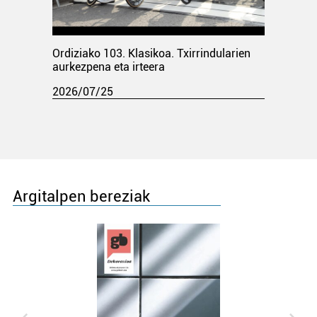
Ordiziako 103. Klasikoa. Txirrindularien
aurkezpena eta irteera
2026/07/25
Argitalpen bereziak