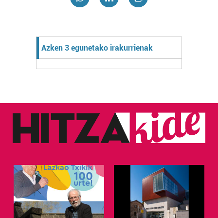
Azken 3 egunetako irakurrienak