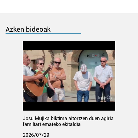
Azken bideoak
Josu Mujika biktima aitortzen duen agiria
familiari emateko ekitaldia
2026/07/29