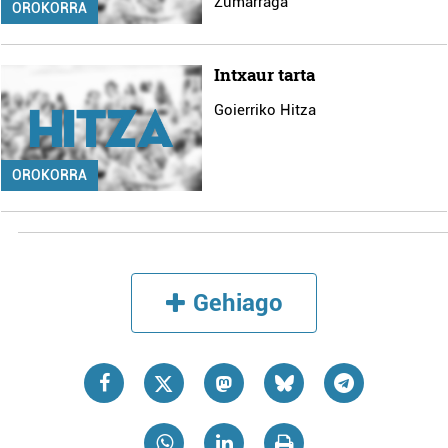
Zumarraga
OROKORRA
Intxaur tarta
Goierriko Hitza
OROKORRA
Gehiago