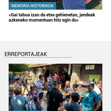
MEMORIA HISTORIKOA
«Gai tabua izan da etxe gehienetan, jendeak
azkeneko momentuan hitz egin du»
ERREPORTAJEAK