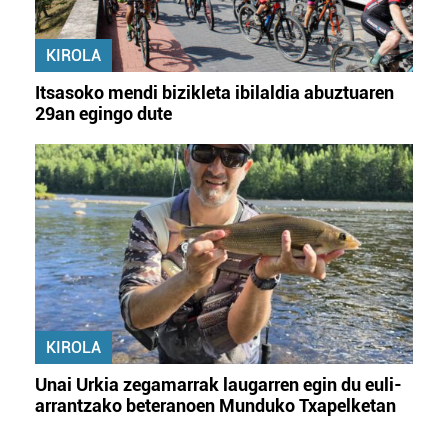
KIROLA
Itsasoko mendi bizikleta ibilaldia abuztuaren
29an egingo dute
KIROLA
Unai Urkia zegamarrak laugarren egin du euli-
arrantzako beteranoen Munduko Txapelketan