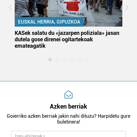
EUSKAL HERRIA, GIPUZKOA
KASek salatu du «jazarpen poliziala» jasan
Pa
dutela gose direnei ogitartekoak
da
emateagatik
«s
Azken berriak
Goierriko azken berriak jakin nahi dituzu? Harpidetu gure
buletinera!