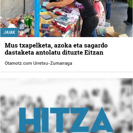
JAIAK
Mus txapelketa, azoka eta sagardo
dastaketa antolatu dituzte Eitzan
Otamotz.com Urretxu-Zumarraga