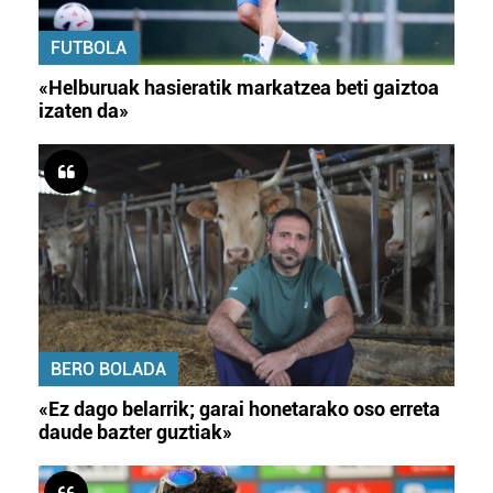
FUTBOLA
«Helburuak hasieratik markatzea beti gaiztoa
izaten da»
BERO BOLADA
«Ez dago belarrik; garai honetarako oso erreta
daude bazter guztiak»