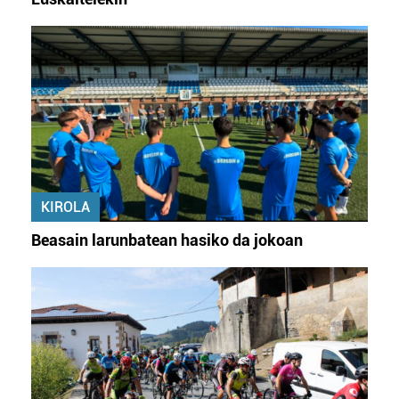
KIROLA
Beasain larunbatean hasiko da jokoan