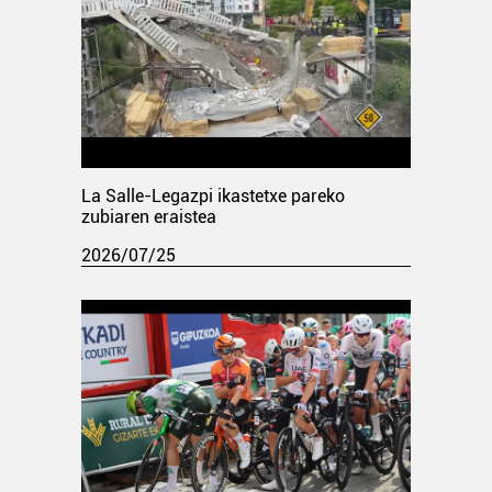
La Salle-Legazpi ikastetxe pareko
zubiaren eraistea
2026/07/25