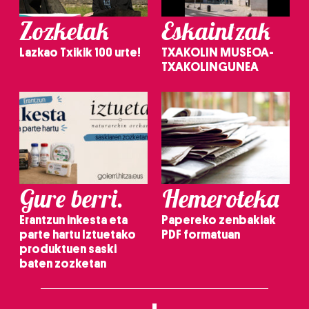
Zozketak
Eskaintzak
Lazkao Txikik 100 urte!
TXAKOLIN MUSEOA-
TXAKOLINGUNEA
Gure berri.
Hemeroteka
Erantzun inkesta eta
Papereko zenbakiak
parte hartu Iztuetako
PDF formatuan
produktuen saski
baten zozketan