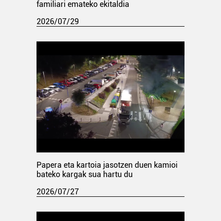
familiari emateko ekitaldia
2026/07/29
Papera eta kartoia jasotzen duen kamioi
bateko kargak sua hartu du
2026/07/27