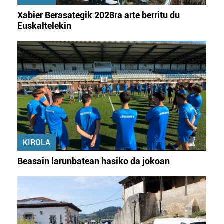
irakurri
Xabier Berasategik 2028ra arte berritu du
Euskaltelekin
KIROLA
Beasain larunbatean hasiko da jokoan