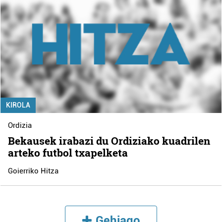
KIROLA
Ordizia
Bekausek irabazi du Ordiziako kuadrilen
arteko futbol txapelketa
Goierriko Hitza
Gehiago