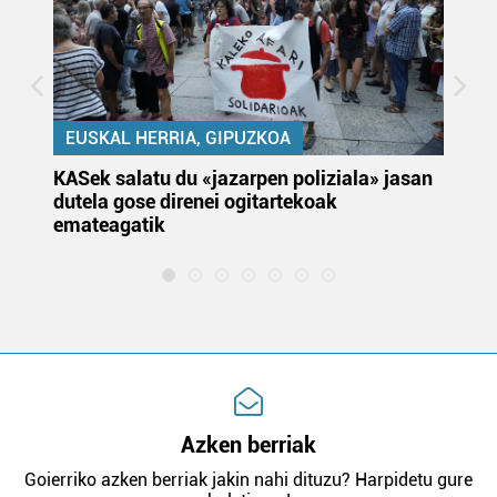
EUSKAL HERRIA, GIPUZKOA
KASek salatu du «jazarpen poliziala» jasan
Pa
dutela gose direnei ogitartekoak
da
emateagatik
«s
Azken berriak
Goierriko azken berriak jakin nahi dituzu? Harpidetu gure