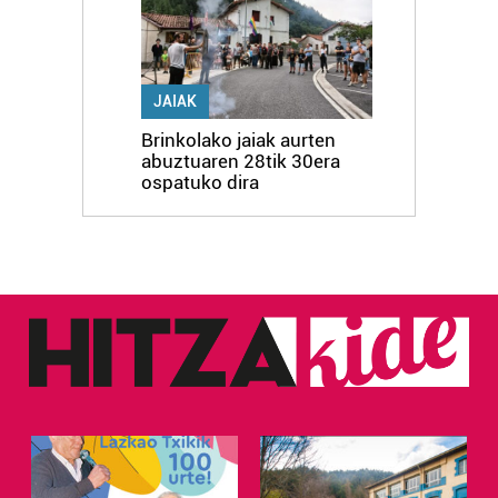
JAIAK
Brinkolako jaiak aurten
abuztuaren 28tik 30era
ospatuko dira