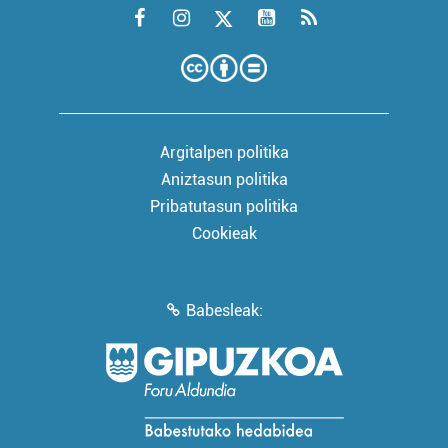
Argitalpen politika
Aniztasun politika
Pribatutasun politika
Cookieak
Babesleak: