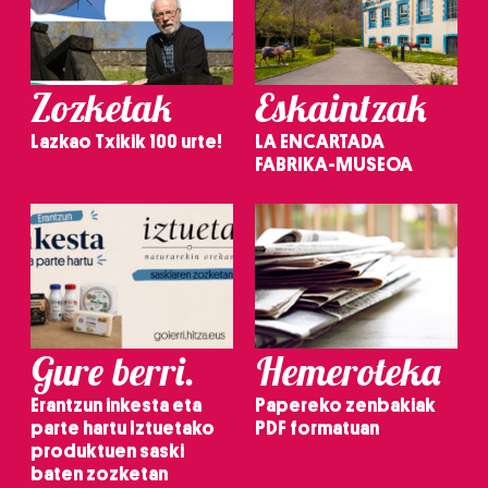
Zozketak
Eskaintzak
Lazkao Txikik 100 urte!
LA ENCARTADA
FABRIKA-MUSEOA
Gure berri.
Hemeroteka
Erantzun inkesta eta
Papereko zenbakiak
parte hartu Iztuetako
PDF formatuan
produktuen saski
baten zozketan