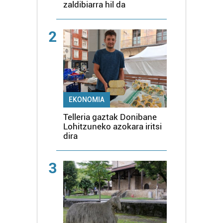
zaldibiarra hil da
2
EKONOMIA
Telleria gaztak Donibane
Lohitzuneko azokara iritsi
dira
3