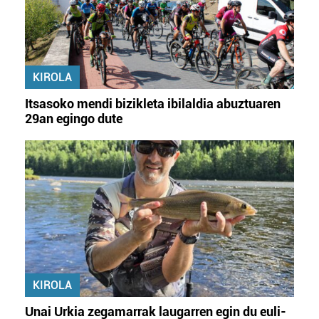
KIROLA
Itsasoko mendi bizikleta ibilaldia abuztuaren
29an egingo dute
KIROLA
Unai Urkia zegamarrak laugarren egin du euli-