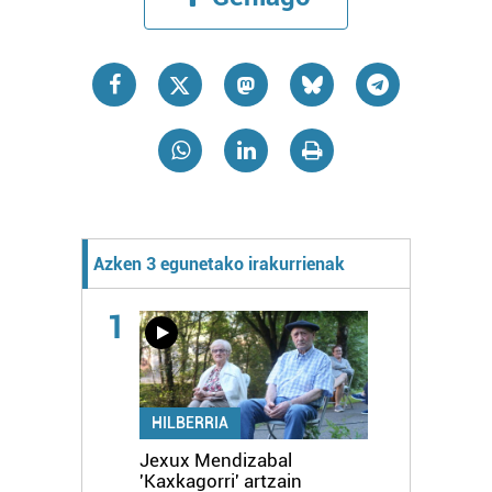
Azken 3 egunetako irakurrienak
1
HILBERRIA
Jexux Mendizabal
'Kaxkagorri' artzain