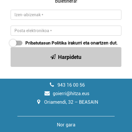
buletinera!
Pribatutasun Politika
irakurri eta onartzen dut.
Harpidetu
943 16 00 56
goierri@hitza.eus
Oriamendi, 32 – BEASAIN
Nor gara