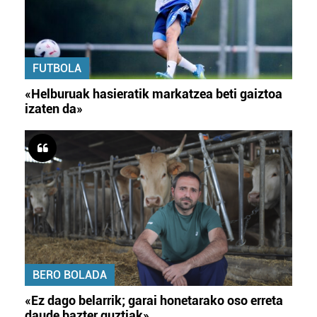
FUTBOLA
«Helburuak hasieratik markatzea beti gaiztoa
izaten da»
BERO BOLADA
«Ez dago belarrik; garai honetarako oso erreta
daude bazter guztiak»