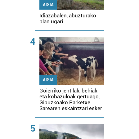
AISIA
Idiazabalen, abuzturako
plan ugari
4
AISIA
Goierriko jentilak, behiak
eta kobazuloak gertuago,
Gipuzkoako Parketxe
Sarearen eskaintzari esker
5