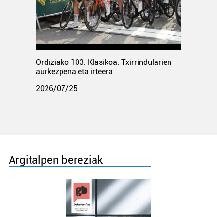
Ordiziako 103. Klasikoa. Txirrindularien
aurkezpena eta irteera
2026/07/25
Argitalpen bereziak