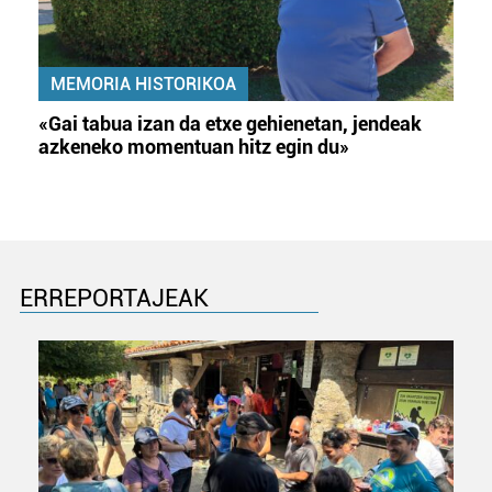
MEMORIA HISTORIKOA
«Gai tabua izan da etxe gehienetan, jendeak
azkeneko momentuan hitz egin du»
ERREPORTAJEAK