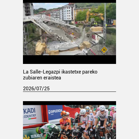
La Salle-Legazpi ikastetxe pareko
zubiaren eraistea
2026/07/25