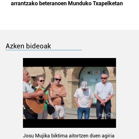
arrantzako beteranoen Munduko Txapelketan
Azken bideoak
Josu Mujika biktima aitortzen duen agiria