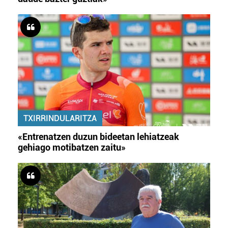
TXIRRINDULARITZA
«Entrenatzen duzun bideetan lehiatzeak
gehiago motibatzen zaitu»