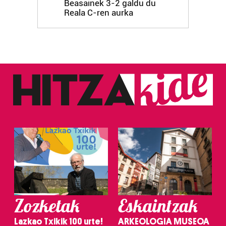
Beasainek 3-2 galdu du
Reala C-ren aurka
Zozketak
Eskaintzak
Lazkao Txikik 100 urte!
ARKEOLOGIA MUSEOA