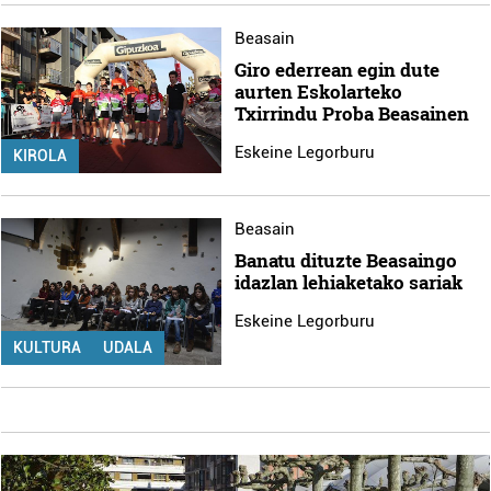
Beasain
Giro ederrean egin dute
aurten Eskolarteko
Txirrindu Proba Beasainen
Eskeine Legorburu
KIROLA
Beasain
Banatu dituzte Beasaingo
idazlan lehiaketako sariak
Eskeine Legorburu
KULTURA
UDALA