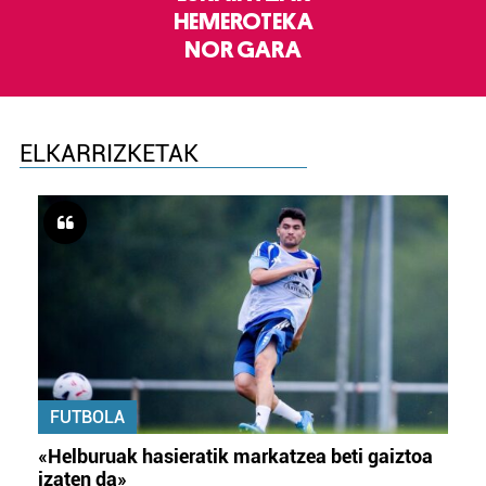
HEMEROTEKA
NOR GARA
ELKARRIZKETAK
FUTBOLA
«Helburuak hasieratik markatzea beti gaiztoa
izaten da»