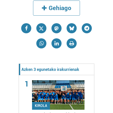
Gehiago
Azken 3 egunetako irakurrienak
1
KIROLA