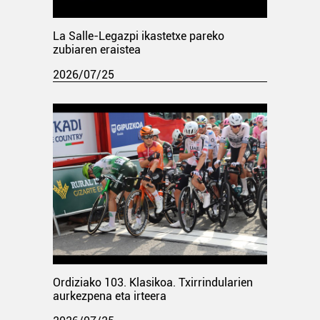
La Salle-Legazpi ikastetxe pareko
zubiaren eraistea
2026/07/25
Ordiziako 103. Klasikoa. Txirrindularien
aurkezpena eta irteera