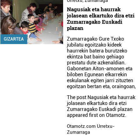
Urretxu
,
Zumarraga
Nagusiak eta haurrak
jolasean elkartuko dira etzi
Zumarragako Euskadi
plazan
Zumarragako Gure Txoko
GIZARTEA
jubilatu egoitzako kideek
haurrekin batera burutzeko
ekintza bat baino gehiago
prestatu dute azkenaldian.
Gabonetan Aiton-amonen eta
biloben Egunean elkarrekin
eskulanak egiten jarri zituzten
egoitzan bertan eta, oraingoan,
The post
Nagusiak eta haurrak
jolasean elkartuko dira etzi
Zumarragako Euskadi plazan
appeared first on
Otamotz
.
Otamotz.com Urretxu-
Zumarraga