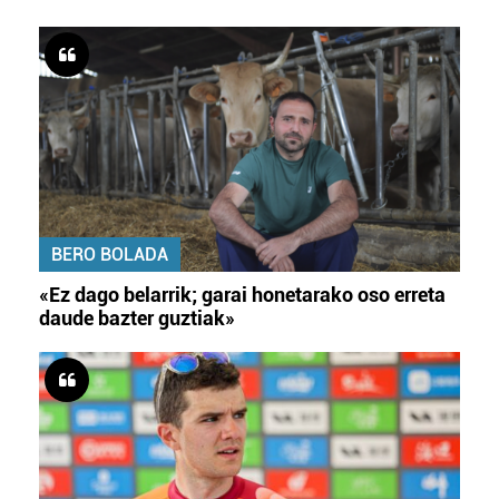
BERO BOLADA
«Ez dago belarrik; garai honetarako oso erreta
daude bazter guztiak»