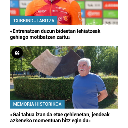
TXIRRINDULARITZA
«Entrenatzen duzun bideetan lehiatzeak
gehiago motibatzen zaitu»
MEMORIA HISTORIKOA
«Gai tabua izan da etxe gehienetan, jendeak
azkeneko momentuan hitz egin du»