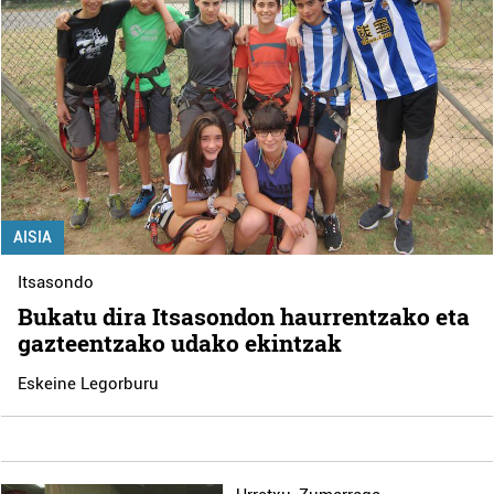
AISIA
Itsasondo
Bukatu dira Itsasondon haurrentzako eta
gazteentzako udako ekintzak
Eskeine Legorburu