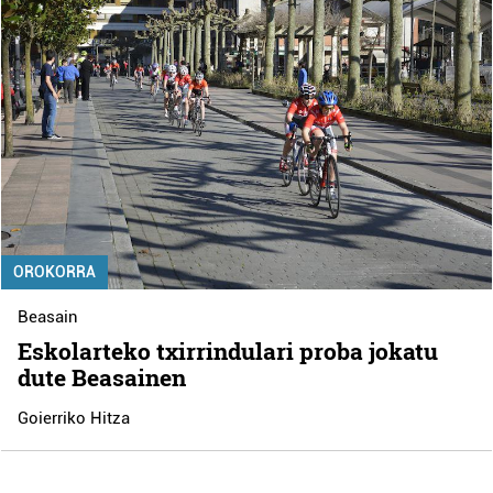
OROKORRA
Beasain
Eskolarteko txirrindulari proba jokatu
dute Beasainen
Goierriko Hitza