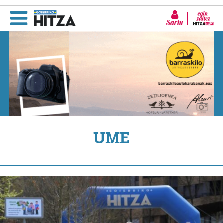
Sartu
UME