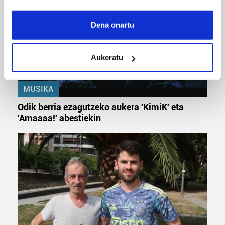
If you allow, we would also like to:
Collect information about your geographical
Dena onartu
location which can be accurate to within several
meters
Aukeratu
Identify your device by actively scanning it for
specific characteristics (fingerprinting)
Find out more about how your personal data is processed
MUSIKA
and set your preferences in the
details section
.
Odik berria ezagutzeko aukera 'KimiK' eta
'Amaaaa!' abestiekin
Guk eta gure bazkideek zure datu pertsonalak
prozesatzen ditugu, zure IP zenbakia, besteak beste,
teknologia erabiliz, cookieak adibidez, iragarki eta eduki
pertsonalizatuak eskaintzeko, iragarkiak eta edukia
neurtzeko, jendeari buruzko informazioa biltzeko eta
produktuak garatzeko. Zure datuak nork eta zertarako
erabiltzen dituen hauta dezakezu.
Bazkide batzuek ez dizute baimenik eskatzen, eta beren