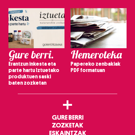
Gure berri.
Hemeroteka
Erantzun inkesta eta
Papereko zenbakiak
parte hartu Iztuetako
PDF formatuan
produktuen saski
baten zozketan
+
GURE BERRI
ZOZKETAK
ESKAINTZAK