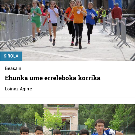
KIROLA
Beasain
Ehunka ume erreleboka korrika
Loinaz Agirre