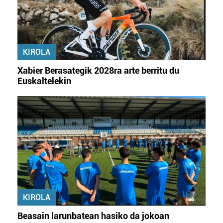
KIROLA
Xabier Berasategik 2028ra arte berritu du
Euskaltelekin
KIROLA
Beasain larunbatean hasiko da jokoan