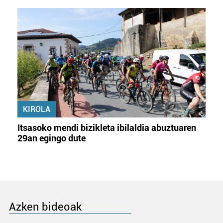
KIROLA
Itsasoko mendi bizikleta ibilaldia abuztuaren
29an egingo dute
Azken bideoak