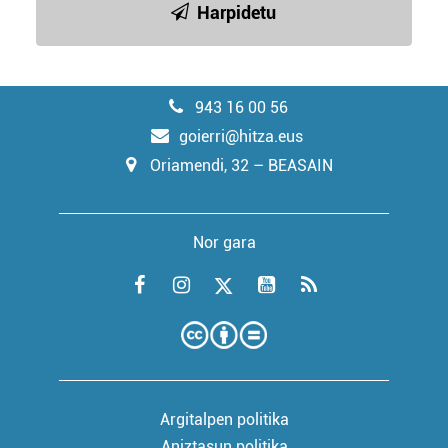
Harpidetu
943 16 00 56
goierri@hitza.eus
Oriamendi, 32 – BEASAIN
Nor gara
Argitalpen politika
Aniztasun politika