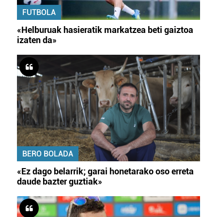
FUTBOLA
«Helburuak hasieratik markatzea beti gaiztoa
izaten da»
BERO BOLADA
«Ez dago belarrik; garai honetarako oso erreta
daude bazter guztiak»