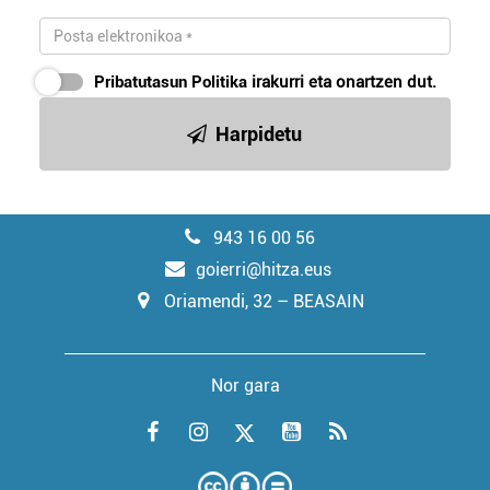
Pribatutasun Politika
irakurri eta onartzen dut.
Harpidetu
943 16 00 56
goierri@hitza.eus
Oriamendi, 32 – BEASAIN
Nor gara