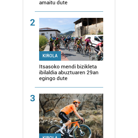
amaitu dute
2
KIROLA
Itsasoko mendi bizikleta
ibilaldia abuztuaren 29an
egingo dute
3
KIROLA