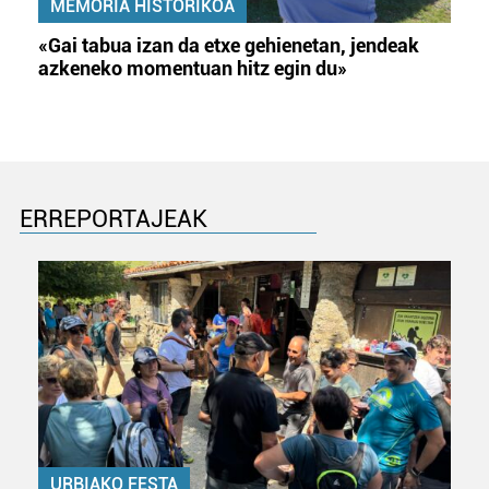
MEMORIA HISTORIKOA
«Gai tabua izan da etxe gehienetan, jendeak
azkeneko momentuan hitz egin du»
ERREPORTAJEAK
URBIAKO FESTA