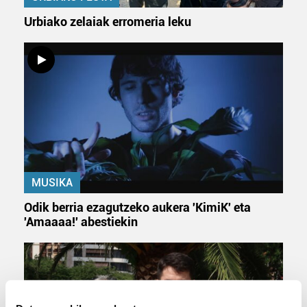
Urbiako zelaiak erromeria leku
MUSIKA
Odik berria ezagutzeko aukera 'KimiK' eta
'Amaaaa!' abestiekin