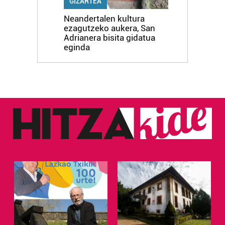
GIZARTEA
Neandertalen kultura
ezagutzeko aukera, San
Adrianera bisita gidatua
eginda