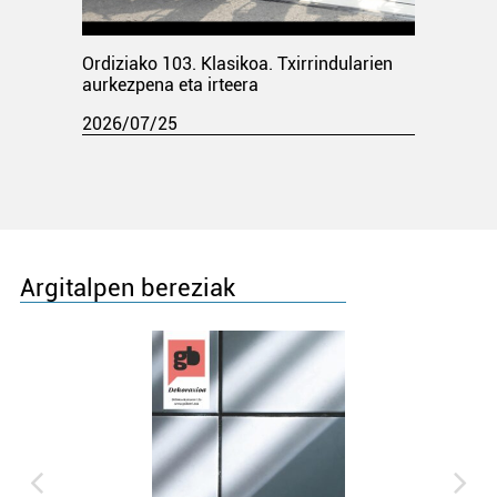
Ordiziako 103. Klasikoa. Txirrindularien
aurkezpena eta irteera
2026/07/25
Argitalpen bereziak