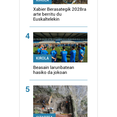
Xabier Berasategik 2028ra
arte berritu du
Euskaltelekin
4
KIROLA
Beasain larunbatean
hasiko da jokoan
5