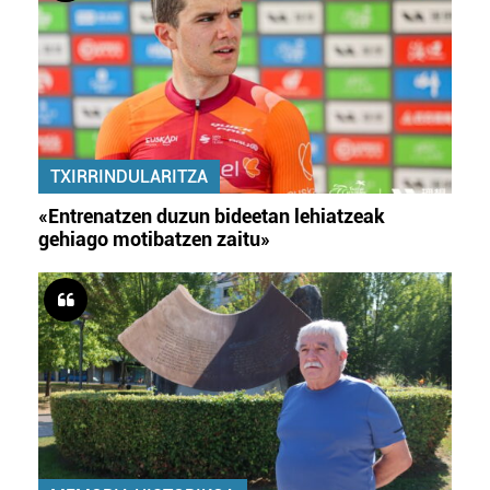
TXIRRINDULARITZA
«Entrenatzen duzun bideetan lehiatzeak
gehiago motibatzen zaitu»