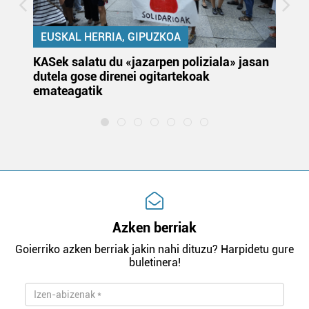
EUSKAL HERRIA, GIPUZKOA
KASek salatu du «jazarpen poliziala» jasan
Pa
dutela gose direnei ogitartekoak
da
emateagatik
«s
Azken berriak
Goierriko azken berriak jakin nahi dituzu? Harpidetu gure
buletinera!