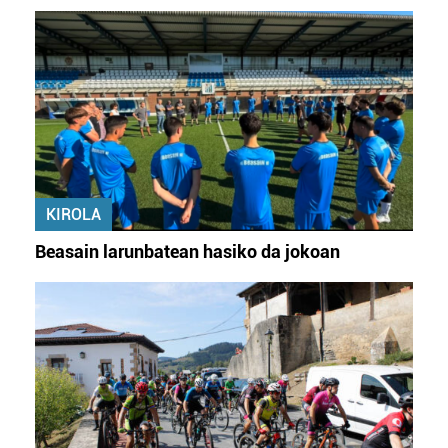
datuen atalean. Edozein unetan alda edo ken dezakezu
zure baimena Cookieen adierazpenean.
Webgune honek cookie propioak eta hirugarrenen cookie-
fitxategiak erabiltzen ditu. Zure esperientzia eta
zerbitzuak hobetzeko asmoz, cookie teknologiaz
baliatzen gara. Ohar hau onartuz gero, teknologia hori
erabiltzeko baimen esplizitua ematen diguzu.
Gehiago
irakurri
KIROLA
Beasain larunbatean hasiko da jokoan