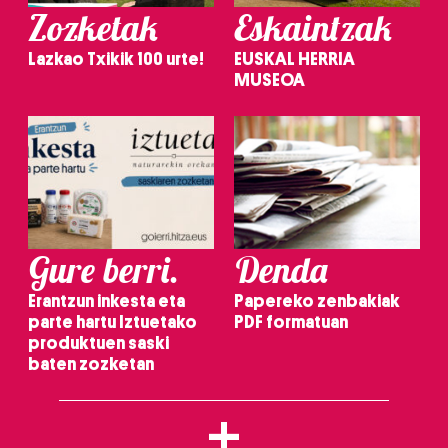
Zozketak
Eskaintzak
Lazkao Txikik 100 urte!
EUSKAL HERRIA
MUSEOA
Gure berri.
Denda
Erantzun inkesta eta
Papereko zenbakiak
parte hartu Iztuetako
PDF formatuan
produktuen saski
baten zozketan
+