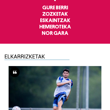
GURE BERRI
ZOZKETAK
ESKAINTZAK
HEMEROTEKA
NOR GARA
ELKARRIZKETAK