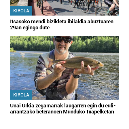
KIROLA
Itsasoko mendi bizikleta ibilaldia abuztuaren
29an egingo dute
KIROLA
Unai Urkia zegamarrak laugarren egin du euli-
arrantzako beteranoen Munduko Txapelketan