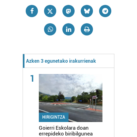
Azken 3 egunetako irakurrienak
1
HIRIGINTZA
Goierri Eskolara doan
errepideko biribilgunea