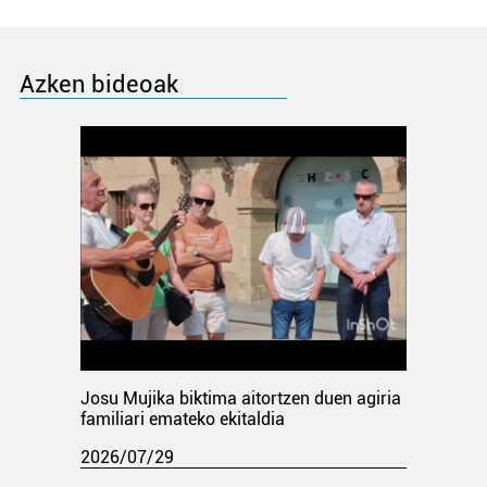
Azken bideoak
Josu Mujika biktima aitortzen duen agiria
familiari emateko ekitaldia
2026/07/29