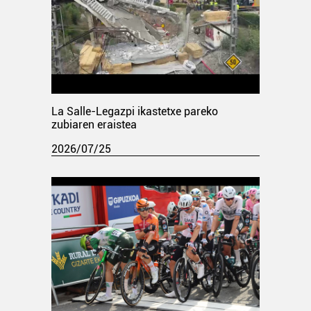
La Salle-Legazpi ikastetxe pareko
zubiaren eraistea
2026/07/25