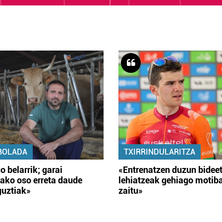
BOLADA
TXIRRINDULARITZA
o belarrik; garai
«Entrenatzen duzun bidee
ako oso erreta daude
lehiatzeak gehiago motib
guztiak»
zaitu»