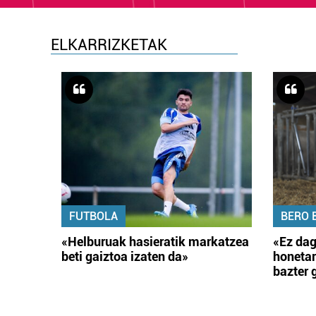
ELKARRIZKETAK
FUTBOLA
BERO 
«Helburuak hasieratik markatzea
«Ez dag
beti gaiztoa izaten da»
honetar
bazter 