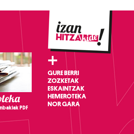
+
GURE BERRI
ZOZKETAK
ESKAINTZAK
teka
HEMEROTEKA
NOR GARA
nbakiak PDF