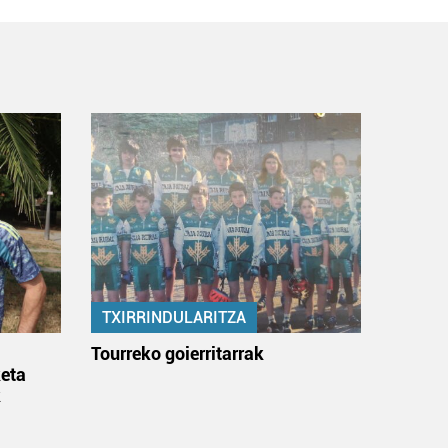
TXIRRINDULARITZA
:
Tourreko goierritarrak
eta
k