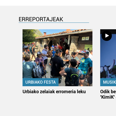
ERREPORTAJEAK
URBIAKO FESTA
MUSIK
Urbiako zelaiak erromeria leku
Odik be
'KimiK'