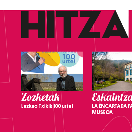
Zozketak
Eskaintz
Lazkao Txikik 100 urte!
LA ENCARTADA F
MUSEOA