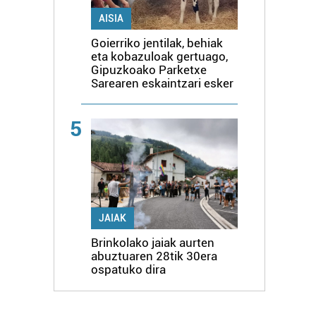
AISIA
Goierriko jentilak, behiak
eta kobazuloak gertuago,
Gipuzkoako Parketxe
Sarearen eskaintzari esker
5
JAIAK
Brinkolako jaiak aurten
abuztuaren 28tik 30era
ospatuko dira