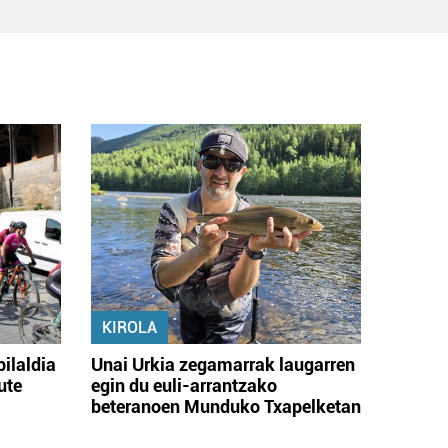
KIROLA
bilaldia
Unai Urkia zegamarrak laugarren
ute
egin du euli-arrantzako
beteranoen Munduko Txapelketan