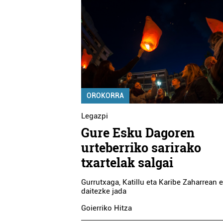
OROKORRA
Legazpi
Gure Esku Dagoren
urteberriko sarirako
txartelak salgai
Gurrutxaga, Katillu eta Karibe Zaharrean e
daitezke jada
Goierriko Hitza