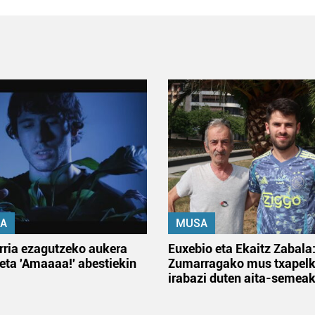
A
MUSA
rria ezagutzeko aukera
Euxebio eta Ekaitz Zabala
 eta 'Amaaaa!' abestiekin
Zumarragako mus txapelk
irabazi duten aita-semea