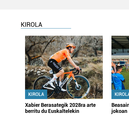
KIROLA
KIROLA
KIROL
Xabier Berasategik 2028ra arte
Beasain
berritu du Euskaltelekin
jokoan