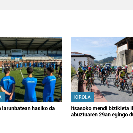
A
KIROLA
 larunbatean hasiko da
Itsasoko mendi bizikleta i
abuztuaren 29an egingo d