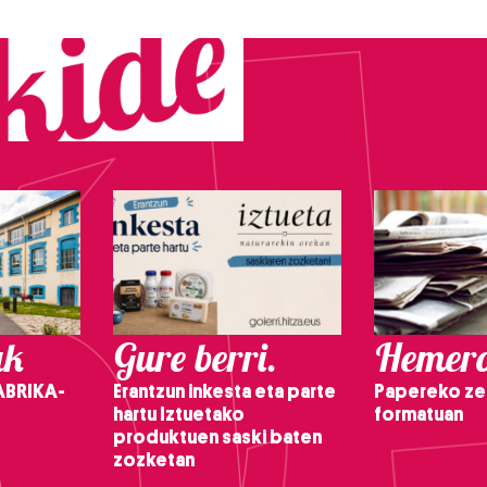
ak
Gure berri.
Hemero
ABRIKA-
Erantzun inkesta eta parte
Papereko ze
hartu Iztuetako
formatuan
produktuen saski baten
zozketan