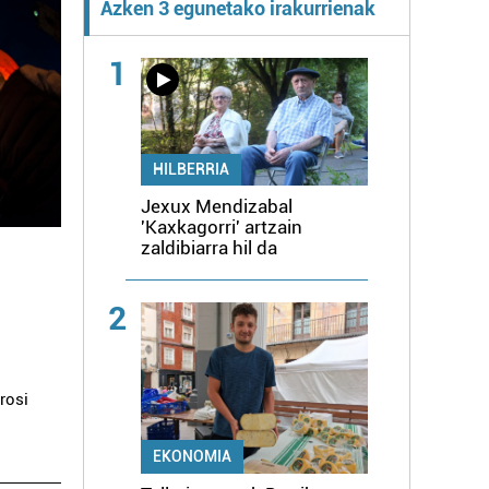
Azken 3 egunetako irakurrienak
1
HILBERRIA
Jexux Mendizabal
'Kaxkagorri' artzain
zaldibiarra hil da
2
rosi
EKONOMIA