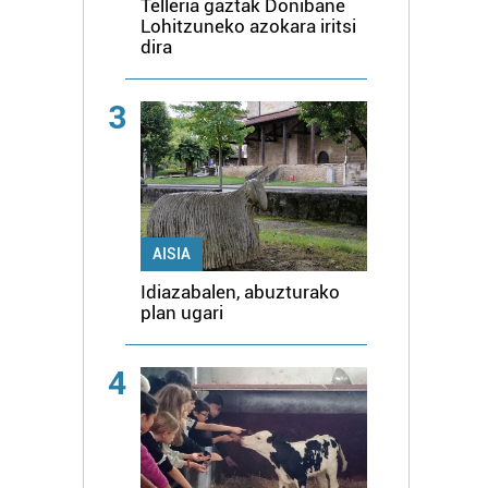
Telleria gaztak Donibane
Lohitzuneko azokara iritsi
dira
3
AISIA
Idiazabalen, abuzturako
plan ugari
4