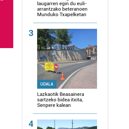
laugarren egin du euli-
arrantzako beteranoen
Munduko Txapelketan
3
UDALA
Lazkaotik Beasainera
sartzeko bidea itxita,
Senpere kalean
4