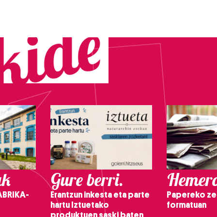
ak
Gure berri.
Hemero
ABRIKA-
Erantzun inkesta eta parte
Papereko ze
hartu Iztuetako
formatuan
produktuen saski baten