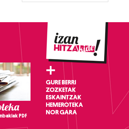
+
GURE BERRI
ZOZKETAK
ESKAINTZAK
teka
HEMEROTEKA
NOR GARA
nbakiak PDF