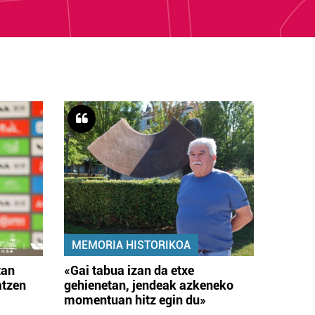
MEMORIA HISTORIKOA
tan
«Gai tabua izan da etxe
atzen
gehienetan, jendeak azkeneko
momentuan hitz egin du»