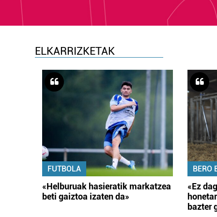
ELKARRIZKETAK
FUTBOLA
BERO 
«Helburuak hasieratik markatzea
«Ez dag
beti gaiztoa izaten da»
honetar
bazter 