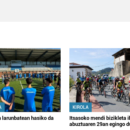
A
KIROLA
 larunbatean hasiko da
Itsasoko mendi bizikleta i
abuztuaren 29an egingo d