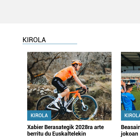
KIROLA
KIROLA
KIROL
Xabier Berasategik 2028ra arte
Beasain
berritu du Euskaltelekin
jokoan