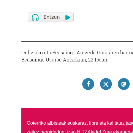
Ordiziako eta Beasaingo Antzerki Garaiaren barr
Beasaingo Usurbe Antzokian, 22:15ean.
Goierriko albisteak euskaraz, libre eta kalitatez ja
zaitez harpidedun, izan HITZAkide!
Zure ekarpenar