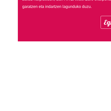
garatzen eta indartzen lagunduko duzu.
Eg