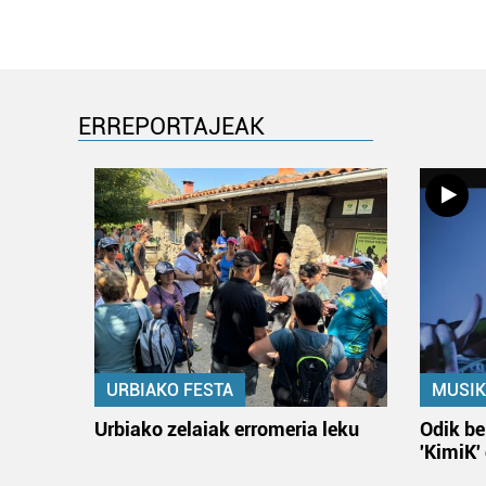
ERREPORTAJEAK
URBIAKO FESTA
MUSIK
Urbiako zelaiak erromeria leku
Odik be
'KimiK'