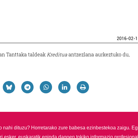
2016-02-1
uan Tanttaka taldeak
Kreditua
antzezlana aurkeztuko du,
so nahi dituzu?
Horretarako zure babesa ezinbestekoa zaigu. Eg
i esker, euskaratik eginda dagoen tokiko informazio profesiona