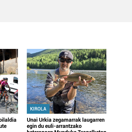
KIROLA
bilaldia
Unai Urkia zegamarrak laugarren
ute
egin du euli-arrantzako