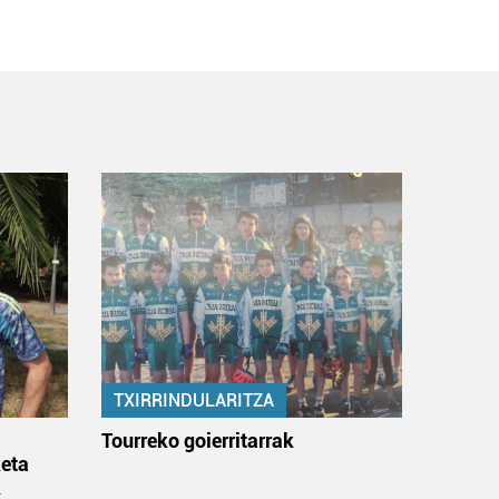
TXIRRINDULARITZA
:
Tourreko goierritarrak
eta
k