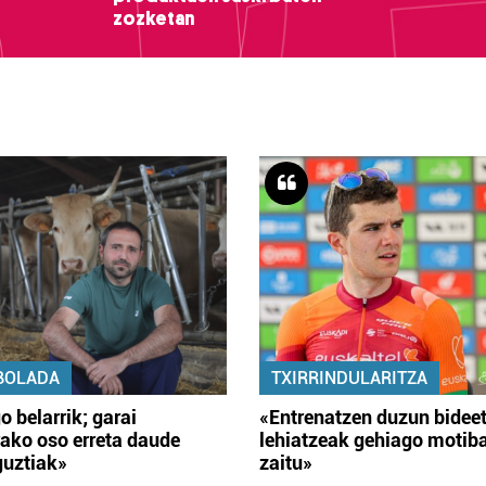
zozketan
BOLADA
TXIRRINDULARITZA
o belarrik; garai
«Entrenatzen duzun bidee
ako oso erreta daude
lehiatzeak gehiago motib
guztiak»
zaitu»