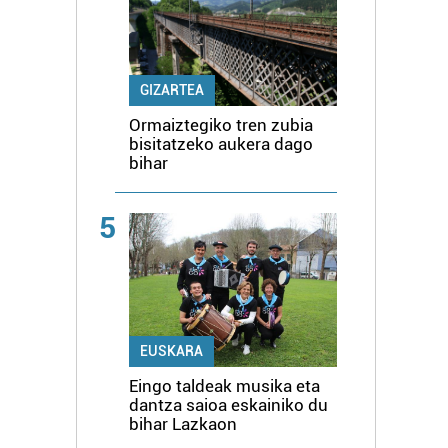
GIZARTEA
Ormaiztegiko tren zubia
bisitatzeko aukera dago
bihar
5
EUSKARA
Eingo taldeak musika eta
dantza saioa eskainiko du
bihar Lazkaon