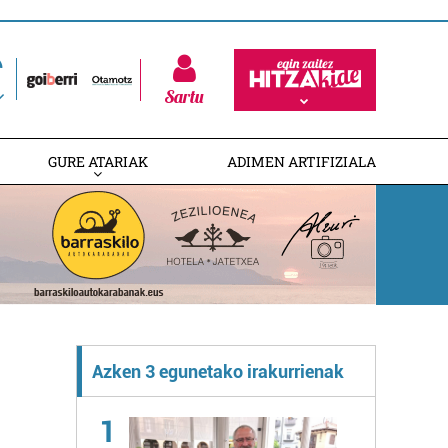
Sartu
GURE ATARIAK
ADIMEN ARTIFIZIALA
Azken 3 egunetako irakurrienak
1