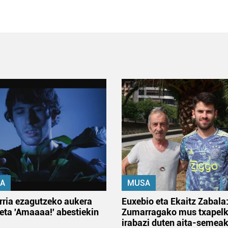
A
MUSA
rria ezagutzeko aukera
Euxebio eta Ekaitz Zabala
 eta 'Amaaaa!' abestiekin
Zumarragako mus txapelk
irabazi duten aita-semea