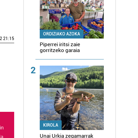
ORDIZIAKO AZOKA
2 21:15
Piperrei iritsi zaie
gorritzeko garaia
2
KIROLA
in
Unai Urkia zegamarrak
la