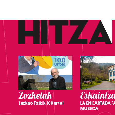
Zozketak
Eskaintz
Lazkao Txikik 100 urte!
LA ENCARTADA F
MUSEOA