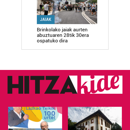
JAIAK
Brinkolako jaiak aurten
abuztuaren 28tik 30era
ospatuko dira