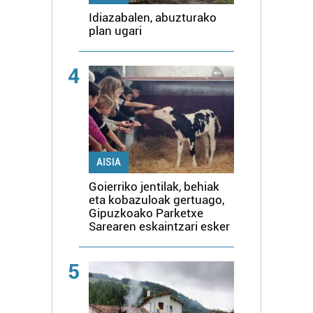
Idiazabalen, abuzturako
plan ugari
4
AISIA
Goierriko jentilak, behiak
eta kobazuloak gertuago,
Gipuzkoako Parketxe
Sarearen eskaintzari esker
5