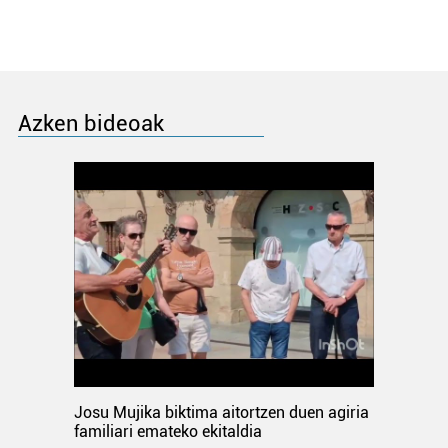
Azken bideoak
Josu Mujika biktima aitortzen duen agiria
familiari emateko ekitaldia