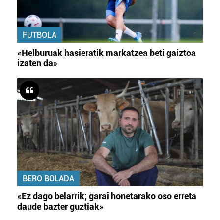
FUTBOLA
«Helburuak hasieratik markatzea beti gaiztoa
izaten da»
BERO BOLADA
«Ez dago belarrik; garai honetarako oso erreta
daude bazter guztiak»