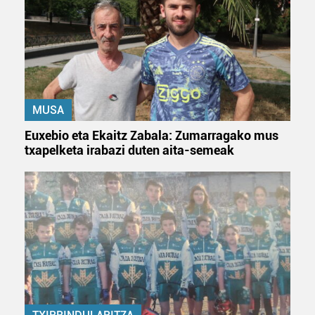
Bazkide batzuek ez dizute baimenik eskatzen, eta beren
interes komertzial legitimoetan babesten dira. Ikusi gure
bazkideen zerrenda, beren ustez zein helburutarako
duten interes legitimoa eta horren aurka nola egin
dezakezun ikusteko.
MUSA
Lortu zure datu pertsonalak prozesatzeko moduari
Euxebio eta Ekaitz Zabala: Zumarragako mus
buruzko informazio gehiago eta ezarri zure lehentasunak
txapelketa irabazi duten aita-semeak
datuen atalean. Edozein unetan alda edo ken dezakezu
zure baimena Cookieen adierazpenean.
Webgune honek cookie propioak eta hirugarrenen cookie-
fitxategiak erabiltzen ditu. Zure esperientzia eta
zerbitzuak hobetzeko asmoz, cookie teknologiaz
baliatzen gara. Ohar hau onartuz gero, teknologia hori
erabiltzeko baimen esplizitua ematen diguzu.
Gehiago
irakurri