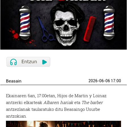
Beasain
2026-06-06 17:00
Ekainaren 6an, 17:00etan, Hijos de Martin y Loinaz
antzerki elkarteak
Albaren hariak
eta
The barber
antzezlanak taularatuko ditu Beasaingo Usurbe
antzokian.