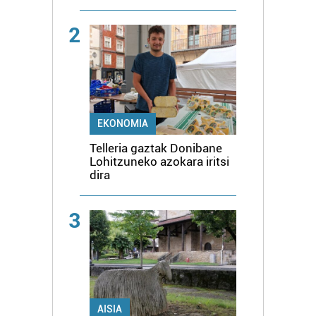
2
EKONOMIA
Telleria gaztak Donibane
Lohitzuneko azokara iritsi
dira
3
AISIA