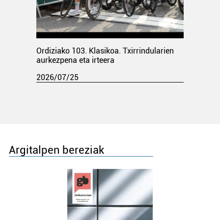
Ordiziako 103. Klasikoa. Txirrindularien
aurkezpena eta irteera
2026/07/25
Argitalpen bereziak