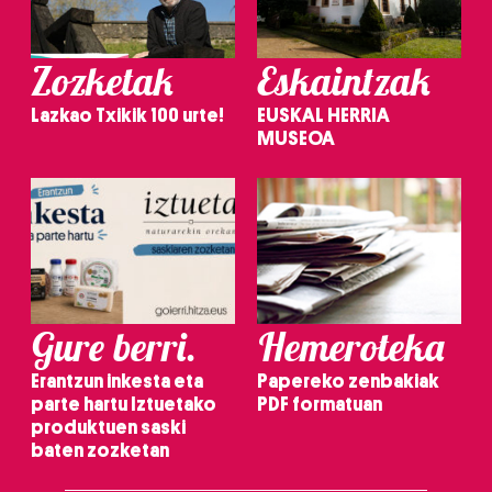
Zozketak
Eskaintzak
Lazkao Txikik 100 urte!
EUSKAL HERRIA
MUSEOA
Gure berri.
Hemeroteka
Erantzun inkesta eta
Papereko zenbakiak
parte hartu Iztuetako
PDF formatuan
produktuen saski
baten zozketan