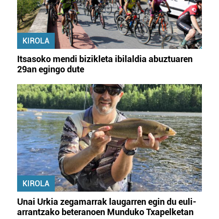
KIROLA
Itsasoko mendi bizikleta ibilaldia abuztuaren
29an egingo dute
KIROLA
Unai Urkia zegamarrak laugarren egin du euli-
arrantzako beteranoen Munduko Txapelketan