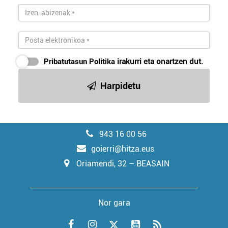
Pribatutasun Politika
irakurri eta onartzen dut.
Harpidetu
943 16 00 56
goierri@hitza.eus
Oriamendi, 32 – BEASAIN
Nor gara