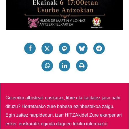
Goierriko albisteak euskaraz, libre eta kalitatez jaso nahi
dituzu?
Horretarako zure babesa ezinbestekoa zaigu.
Egin zaitez harpidedun, izan HITZAkide!
Zure ekarpenari
esker, euskaratik eginda dagoen tokiko informazio