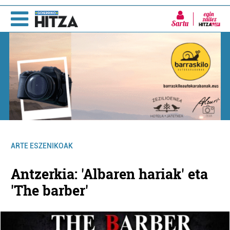
Sartu
ARTE ESZENIKOAK
Antzerkia: 'Albaren hariak' eta
'The barber'