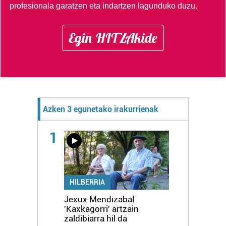
profesionala garatzen eta indartzen lagunduko duzu.
Egin HITZAkide
Azken 3 egunetako irakurrienak
1
HILBERRIA
Jexux Mendizabal
'Kaxkagorri' artzain
zaldibiarra hil da