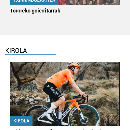
TXIRRINDULARITZA
Tourreko goierritarrak
KIROLA
KIROLA