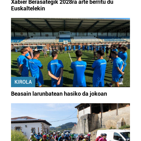
Xabier Berasategik 2028ra arte berritu du
Euskaltelekin
KIROLA
Beasain larunbatean hasiko da jokoan