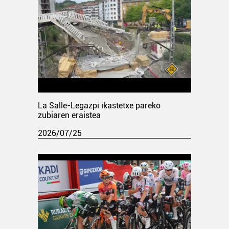
La Salle-Legazpi ikastetxe pareko
zubiaren eraistea
2026/07/25