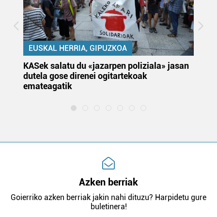
EUSKAL HERRIA, GIPUZKOA
KASek salatu du «jazarpen poliziala» jasan
Pa
dutela gose direnei ogitartekoak
da
emateagatik
«s
Azken berriak
Goierriko azken berriak jakin nahi dituzu? Harpidetu gure
buletinera!