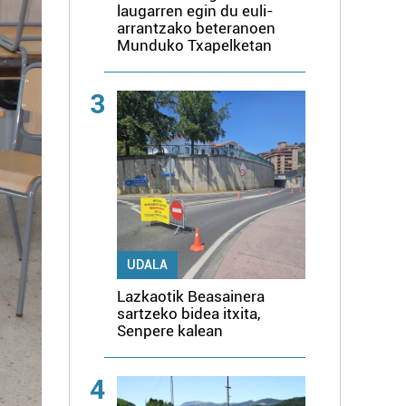
laugarren egin du euli-
arrantzako beteranoen
Munduko Txapelketan
3
UDALA
Lazkaotik Beasainera
sartzeko bidea itxita,
Senpere kalean
4