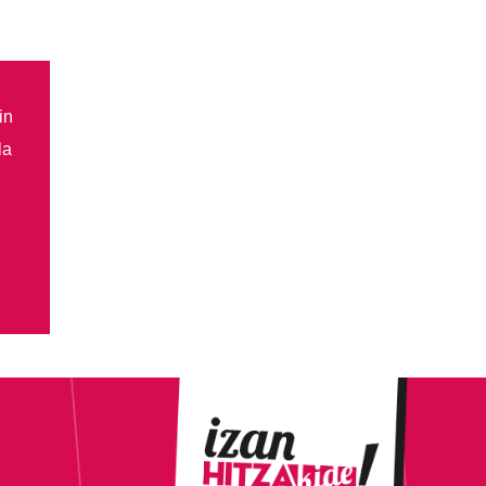
in
la