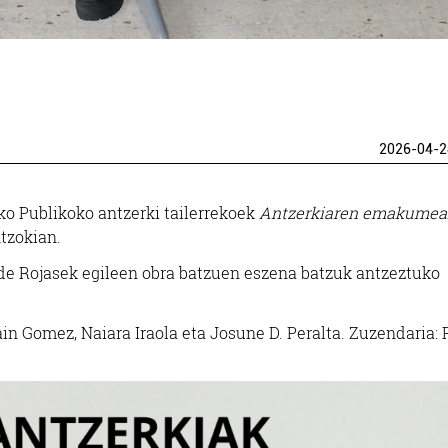
2026-04-2
uko Publikoko antzerki tailerrekoek
Antzerkiaren emakumea
tzokian.
.de Rojasek egileen obra batzuen eszena batzuk antzeztuko
in Gomez, Naiara Iraola eta Josune D. Peralta. Zuzendaria: