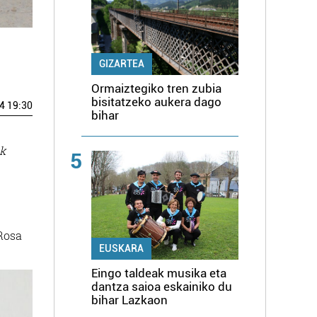
GIZARTEA
Ormaiztegiko tren zubia
bisitatzeko aukera dago
4 19:30
bihar
k
5
 Rosa
EUSKARA
Eingo taldeak musika eta
dantza saioa eskainiko du
bihar Lazkaon