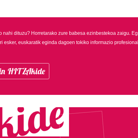
so nahi dituzu?
Horretarako zure babesa ezinbestekoa zaigu. Eg
i esker, euskaratik eginda dagoen tokiko informazio profesiona
in HITZAkide