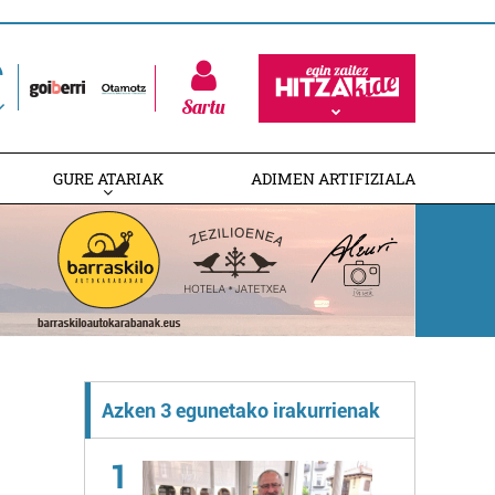
Sartu
GURE ATARIAK
ADIMEN ARTIFIZIALA
Azken 3 egunetako irakurrienak
1