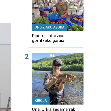
ORDIZIAKO AZOKA
Piperrei iritsi zaie
gorritzeko garaia
2
KIROLA
Unai Urkia zegamarrak