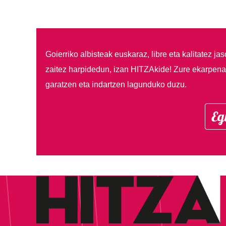
Goierriko albisteak euskaraz, libre eta kalitatez ja
zaitez harpidedun, izan HITZAkide!
Zure ekarpenar
garatzen eta indartzen lagunduko duzu.
Eg