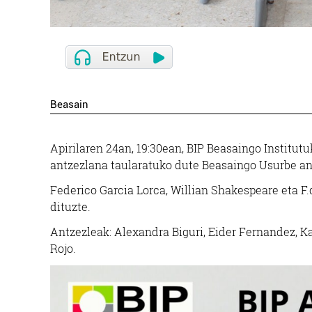
Beasain
Apirilaren 24an, 19:30ean, BIP Beasaingo Institut
antzezlana taularatuko dute Beasaingo Usurbe an
Federico Garcia Lorca, Willian Shakespeare eta F
dituzte.
Antzezleak: Alexandra Biguri, Eider Fernandez, Ka
Rojo.