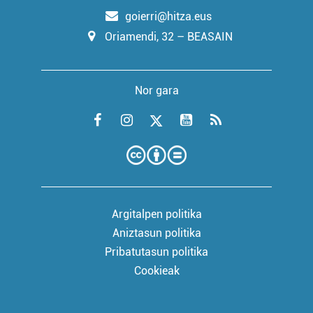
goierri@hitza.eus
Oriamendi, 32 – BEASAIN
Nor gara
Argitalpen politika
Aniztasun politika
Pribatutasun politika
Cookieak