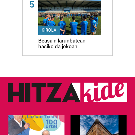
5
KIROLA
Beasain larunbatean
hasiko da jokoan