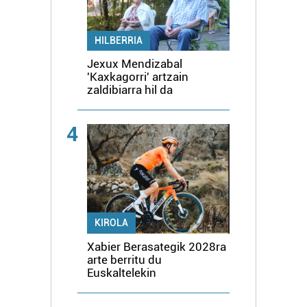
HILBERRIA
Jexux Mendizabal
'Kaxkagorri' artzain
zaldibiarra hil da
4
KIROLA
Xabier Berasategik 2028ra
arte berritu du
Euskaltelekin