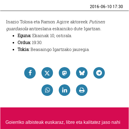
2016-06-10 17:30
Inazio Tolosa eta Ramon Agirre aktoreek
Putinen
guardasola
antzeslana eskainiko dute Igartzan.
Eguna:
Ekainak 10, ostirala.
Ordua:
19:30.
Tokia:
Beasaingo Igartzako jauregia.
Goierriko albisteak euskaraz, libre eta kalitatez jaso nahi