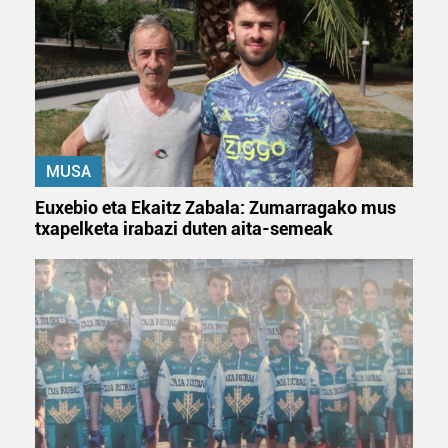
duten interes legitimoa eta horren aurka nola egin
dezakezun ikusteko.
Lortu zure datu pertsonalak prozesatzeko moduari
buruzko informazio gehiago eta ezarri zure lehentasunak
datuen atalean. Edozein unetan alda edo ken dezakezu
zure baimena Cookieen adierazpenean.
MUSA
Webgune honek cookie propioak eta hirugarrenen cookie-
Euxebio eta Ekaitz Zabala: Zumarragako mus
fitxategiak erabiltzen ditu. Zure esperientzia eta
txapelketa irabazi duten aita-semeak
zerbitzuak hobetzeko asmoz, cookie teknologiaz
baliatzen gara. Ohar hau onartuz gero, teknologia hori
erabiltzeko baimen esplizitua ematen diguzu.
Gehiago
irakurri