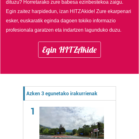
dituzu?
Horretarako zure babesa ezinbestekoa zaigu.
Egin zaitez harpidedun, izan HITZAkide!
Zure ekarpenari
esker, euskaratik eginda dagoen tokiko informazio
profesionala garatzen eta indartzen lagunduko duzu.
Egin HITZAkide
Azken 3 egunetako irakurrienak
1