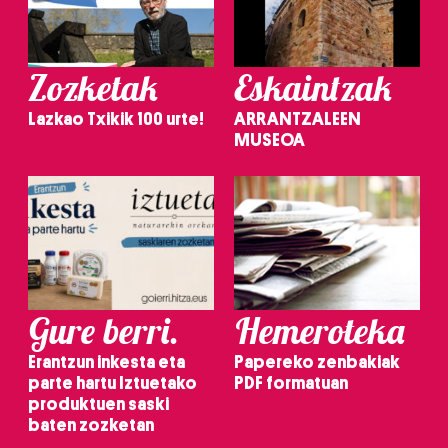
Zozketak
Eskaintzak
Lazkao Txikik 100 urte!
ARRANTZALEEN
MUSEOA
Gure berri.
Hemeroteka
Erantzun inkesta eta
Papereko zenbakiak
parte hartu Iztuetako
PDF formatuan
produktuen saski
baten zozketan