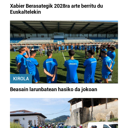
Xabier Berasategik 2028ra arte berritu du
Euskaltelekin
KIROLA
Beasain larunbatean hasiko da jokoan