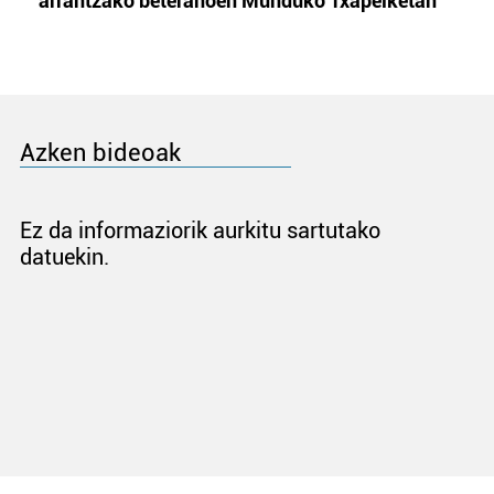
arrantzako beteranoen Munduko Txapelketan
Azken bideoak
Ez da informaziorik aurkitu sartutako
datuekin.