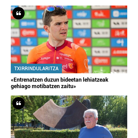
TXIRRINDULARITZA
«Entrenatzen duzun bideetan lehiatzeak
gehiago motibatzen zaitu»