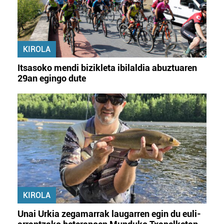
KIROLA
Itsasoko mendi bizikleta ibilaldia abuztuaren
29an egingo dute
KIROLA
Unai Urkia zegamarrak laugarren egin du euli-