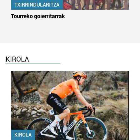
TXIRRINDULARITZA
Tourreko goierritarrak
KIROLA
KIROLA