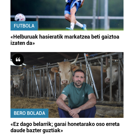
FUTBOLA
«Helburuak hasieratik markatzea beti gaiztoa
izaten da»
BERO BOLADA
«Ez dago belarrik; garai honetarako oso erreta
daude bazter guztiak»