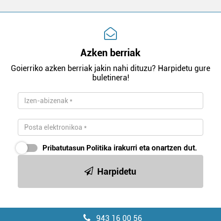
Azken berriak
Goierriko azken berriak jakin nahi dituzu? Harpidetu gure
buletinera!
Pribatutasun Politika
irakurri eta onartzen dut.
Harpidetu
943 16 00 56