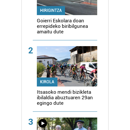
HIRIGINTZA
Goierri Eskolara doan
errepideko biribilgunea
amaitu dute
2
KIROLA
Itsasoko mendi bizikleta
ibilaldia abuztuaren 29an
egingo dute
3