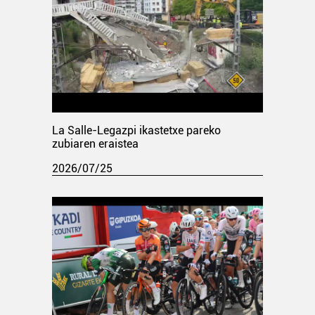
La Salle-Legazpi ikastetxe pareko
zubiaren eraistea
2026/07/25