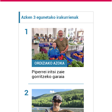
Azken 3 egunetako irakurrienak
1
ORDIZIAKO AZOKA
Piperrei iritsi zaie
gorritzeko garaia
2