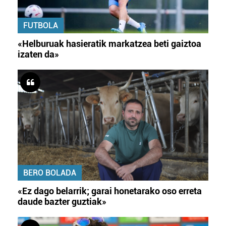
FUTBOLA
«Helburuak hasieratik markatzea beti gaiztoa
izaten da»
BERO BOLADA
«Ez dago belarrik; garai honetarako oso erreta
daude bazter guztiak»