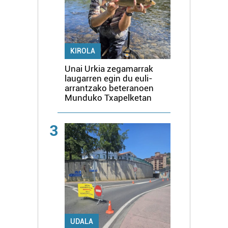
KIROLA
Unai Urkia zegamarrak
laugarren egin du euli-
arrantzako beteranoen
Munduko Txapelketan
3
UDALA