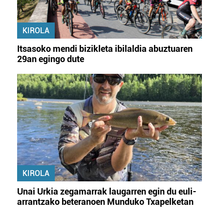
KIROLA
Itsasoko mendi bizikleta ibilaldia abuztuaren
29an egingo dute
KIROLA
Unai Urkia zegamarrak laugarren egin du euli-
arrantzako beteranoen Munduko Txapelketan