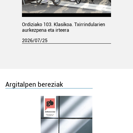
Ordiziako 103. Klasikoa. Txirrindularien
aurkezpena eta irteera
2026/07/25
Argitalpen bereziak