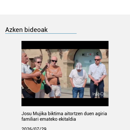
Azken bideoak
Josu Mujika biktima aitortzen duen agiria
familiari emateko ekitaldia
2026/07/29