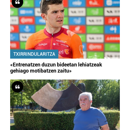
TXIRRINDULARITZA
«Entrenatzen duzun bideetan lehiatzeak
gehiago motibatzen zaitu»