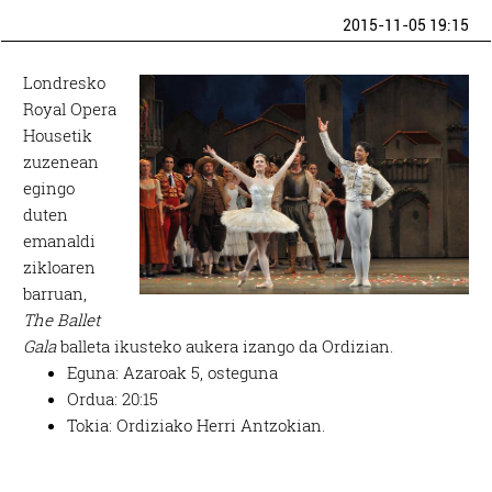
2015-11-05 19:15
Londresko
Royal Opera
Housetik
zuzenean
egingo
duten
emanaldi
zikloaren
barruan,
The Ballet
Gala
balleta ikusteko aukera izango da Ordizian.
Eguna: Azaroak 5, osteguna
Ordua: 20:15
Tokia: Ordiziako Herri Antzokian.