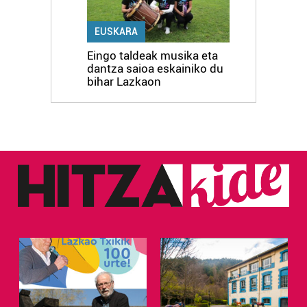
EUSKARA
Eingo taldeak musika eta
dantza saioa eskainiko du
bihar Lazkaon