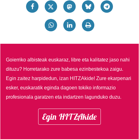
Goierriko albisteak euskaraz, libre eta kalitatez jaso nahi
dituzu?
Horretarako zure babesa ezinbestekoa zaigu.
Egin zaitez harpidedun, izan HITZAkide!
Zure ekarpenari
esker, euskaratik eginda dagoen tokiko informazio
profesionala garatzen eta indartzen lagunduko duzu.
Egin HITZAkide