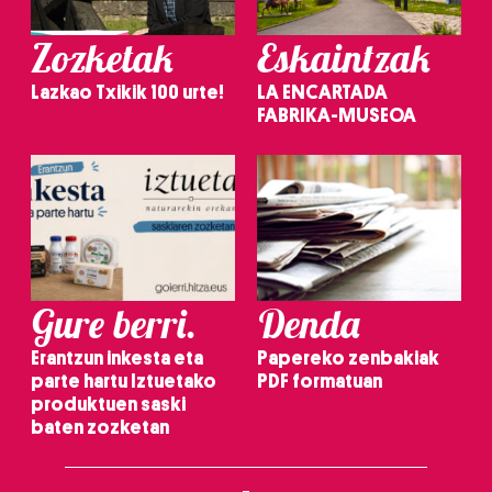
Zozketak
Eskaintzak
Lazkao Txikik 100 urte!
LA ENCARTADA
FABRIKA-MUSEOA
Gure berri.
Denda
Erantzun inkesta eta
Papereko zenbakiak
parte hartu Iztuetako
PDF formatuan
produktuen saski
baten zozketan