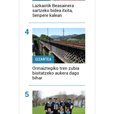
Lazkaotik Beasainera
sartzeko bidea itxita,
Senpere kalean
4
GIZARTEA
Ormaiztegiko tren zubia
bisitatzeko aukera dago
bihar
5