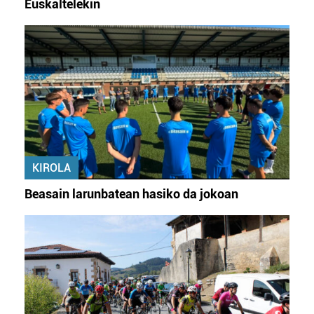
Euskaltelekin
KIROLA
Beasain larunbatean hasiko da jokoan