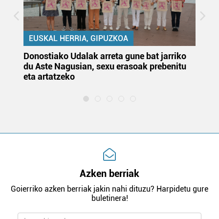
EUSKAL HERRIA, GIPUZKOA
Donostiako Udalak arreta gune bat jarriko
Ur
du Aste Nagusian, sexu erasoak prebenitu
es
eta artatzeko
lu
Azken berriak
Goierriko azken berriak jakin nahi dituzu? Harpidetu gure
buletinera!