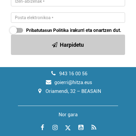
Pribatutasun Politika
irakurri eta onartzen dut.
Harpidetu
943 16 00 56
goierri@hitza.eus
Oriamendi, 32 – BEASAIN
Nor gara