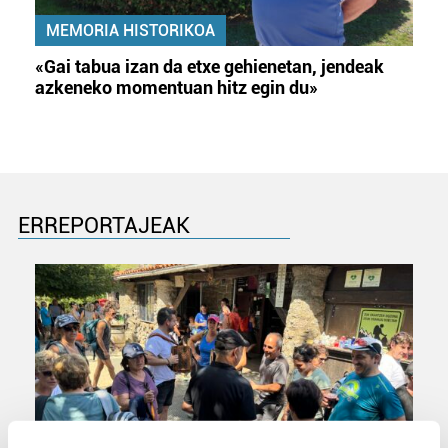
MEMORIA HISTORIKOA
«Gai tabua izan da etxe gehienetan, jendeak
azkeneko momentuan hitz egin du»
ERREPORTAJEAK