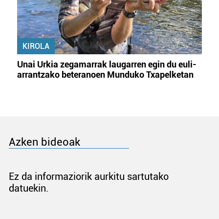
KIROLA
Unai Urkia zegamarrak laugarren egin du euli-
arrantzako beteranoen Munduko Txapelketan
Azken bideoak
Ez da informaziorik aurkitu sartutako
datuekin.