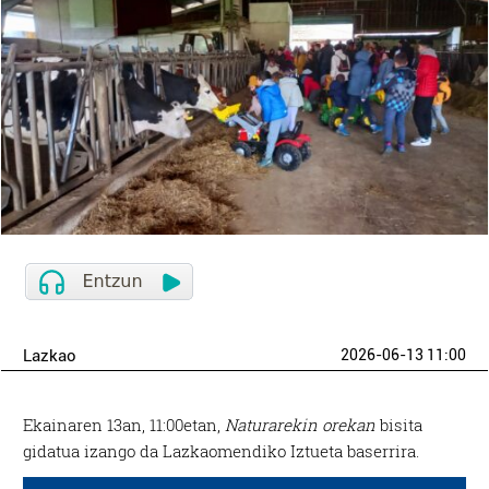
Lazkao
2026-06-13 11:00
Ekainaren 13an, 11:00etan,
Naturarekin orekan
bisita
gidatua izango da Lazkaomendiko Iztueta baserrira.