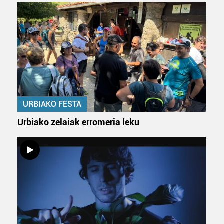
Bazkide batzuek ez dizute baimenik eskatzen, eta beren
interes komertzial legitimoetan babesten dira. Ikusi gure
bazkideen zerrenda, beren ustez zein helburutarako
duten interes legitimoa eta horren aurka nola egin
dezakezun ikusteko.
Lortu zure datu pertsonalak prozesatzeko moduari
buruzko informazio gehiago eta ezarri zure lehentasunak
datuen atalean. Edozein unetan alda edo ken dezakezu
URBIAKO FESTA
zure baimena Cookieen adierazpenean.
Urbiako zelaiak erromeria leku
Webgune honek cookie propioak eta hirugarrenen cookie-
fitxategiak erabiltzen ditu. Zure esperientzia eta
zerbitzuak hobetzeko asmoz, cookie teknologiaz
baliatzen gara. Ohar hau onartuz gero, teknologia hori
erabiltzeko baimen esplizitua ematen diguzu.
Gehiago
irakurri