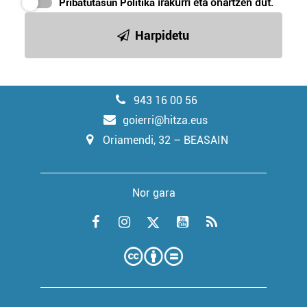
Pribatutasun Politika
irakurri eta onartzen dut.
Harpidetu
943 16 00 56
goierri@hitza.eus
Oriamendi, 32 – BEASAIN
Nor gara