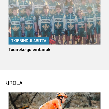
TXIRRINDULARITZA
Tourreko goierritarrak
KIROLA