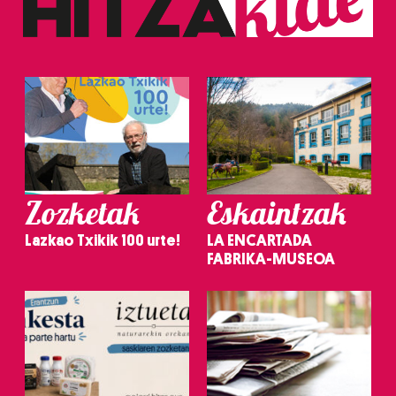
Zozketak
Eskaintzak
Lazkao Txikik 100 urte!
LA ENCARTADA
FABRIKA-MUSEOA