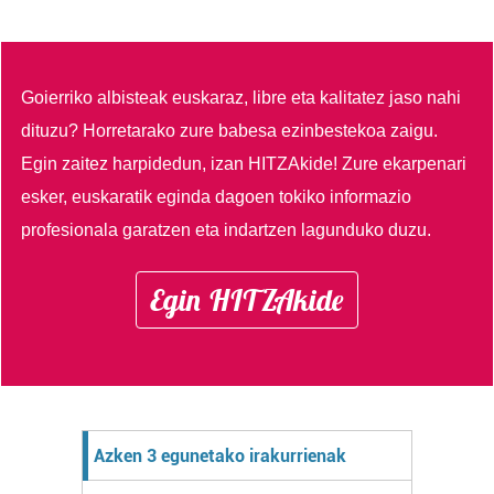
Goierriko albisteak euskaraz, libre eta kalitatez jaso nahi
dituzu?
Horretarako zure babesa ezinbestekoa zaigu.
Egin zaitez harpidedun, izan HITZAkide!
Zure ekarpenari
esker, euskaratik eginda dagoen tokiko informazio
profesionala garatzen eta indartzen lagunduko duzu.
Egin HITZAkide
Azken 3 egunetako irakurrienak