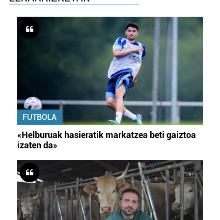
FUTBOLA
«Helburuak hasieratik markatzea beti gaiztoa
izaten da»