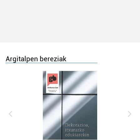
Argitalpen bereziak