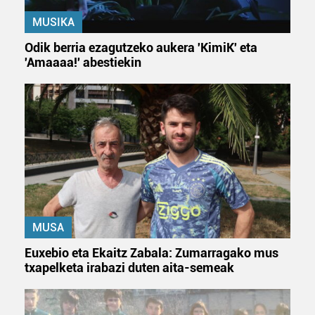
MUSIKA
Odik berria ezagutzeko aukera 'KimiK' eta
'Amaaaa!' abestiekin
MUSA
Euxebio eta Ekaitz Zabala: Zumarragako mus
txapelketa irabazi duten aita-semeak