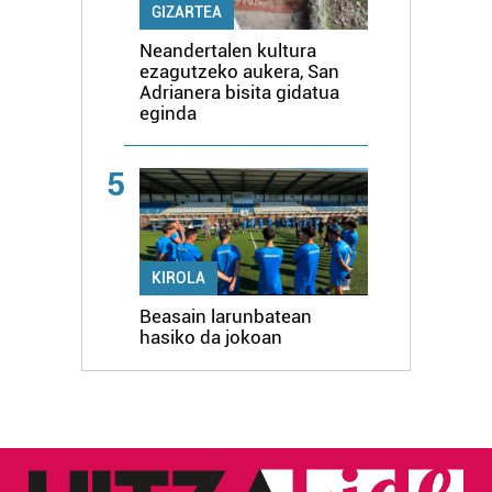
GIZARTEA
Neandertalen kultura
ezagutzeko aukera, San
Adrianera bisita gidatua
eginda
5
KIROLA
Beasain larunbatean
hasiko da jokoan