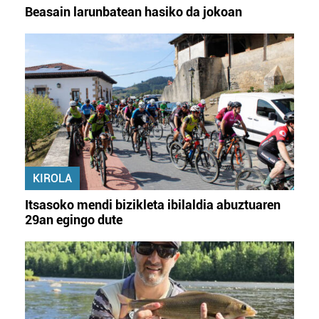
Beasain larunbatean hasiko da jokoan
KIROLA
Itsasoko mendi bizikleta ibilaldia abuztuaren
29an egingo dute