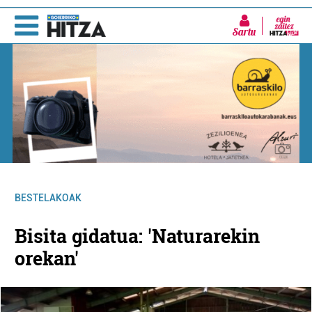
Sartu
BESTELAKOAK
Bisita gidatua: 'Naturarekin
orekan'