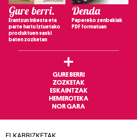
Gure berri.
Denda
Erantzun inkesta eta
Papereko zenbakiak
parte hartu Iztuetako
PDF formatuan
produktuen saski
baten zozketan
+
GURE BERRI
ZOZKETAK
ESKAINTZAK
HEMEROTEKA
NOR GARA
ELKARRIZKETAK