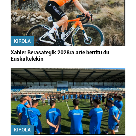
KIROLA
Xabier Berasategik 2028ra arte berritu du
Euskaltelekin
KIROLA