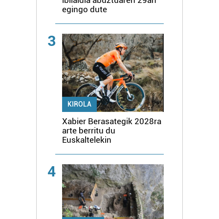
egingo dute
3
KIROLA
Xabier Berasategik 2028ra
arte berritu du
Euskaltelekin
4