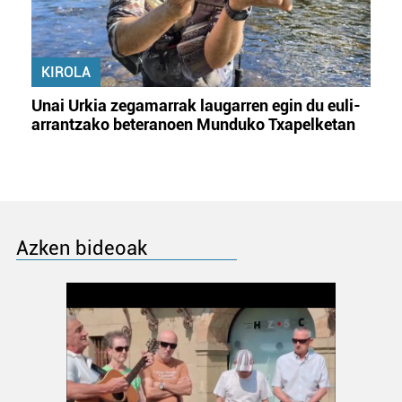
KIROLA
Unai Urkia zegamarrak laugarren egin du euli-
arrantzako beteranoen Munduko Txapelketan
Azken bideoak