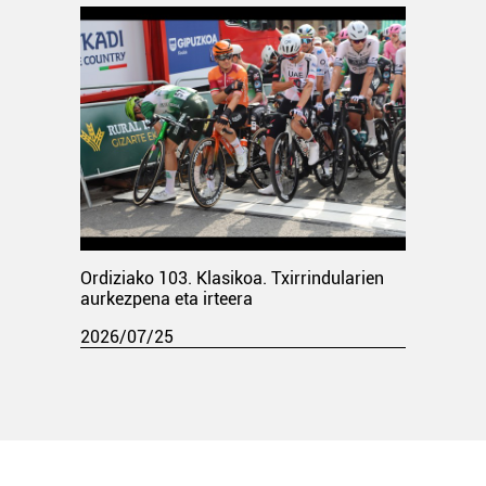
Ordiziako 103. Klasikoa. Txirrindularien
aurkezpena eta irteera
2026/07/25