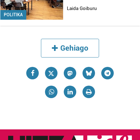
erabiltzen dituen hauta dezakezu.
Laida Goiburu
POLITIKA
Bazkide batzuek ez dizute baimenik eskatzen, eta beren
interes komertzial legitimoetan babesten dira. Ikusi gure
bazkideen zerrenda, beren ustez zein helburutarako
duten interes legitimoa eta horren aurka nola egin
Gehiago
dezakezun ikusteko.
Lortu zure datu pertsonalak prozesatzeko moduari
buruzko informazio gehiago eta ezarri zure lehentasunak
datuen atalean. Edozein unetan alda edo ken dezakezu
zure baimena Cookieen adierazpenean.
Webgune honek cookie propioak eta hirugarrenen cookie-
fitxategiak erabiltzen ditu. Zure esperientzia eta
zerbitzuak hobetzeko asmoz, cookie teknologiaz
baliatzen gara. Ohar hau onartuz gero, teknologia hori
erabiltzeko baimen esplizitua ematen diguzu.
Gehiago