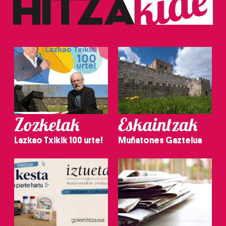
irakurri
Zozketak
Eskaintzak
Lazkao Txikik 100 urte!
Muñatones Gaztelua