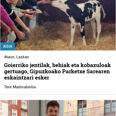
AISIA
Ataun
,
Lazkao
Goierriko jentilak, behiak eta kobazuloak
gertuago, Gipuzkoako Parketxe Sarearen
eskaintzari esker
Tere Madinabeitia