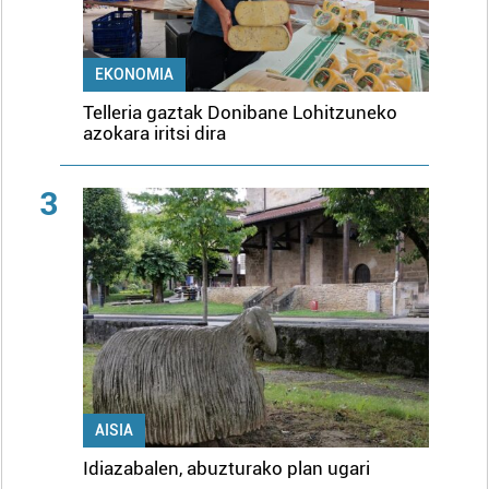
EKONOMIA
Telleria gaztak Donibane Lohitzuneko
azokara iritsi dira
3
AISIA
Idiazabalen, abuzturako plan ugari