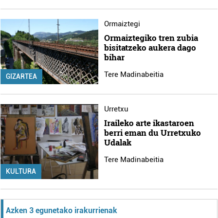
Ormaiztegi
Ormaiztegiko tren zubia
bisitatzeko aukera dago
bihar
Tere Madinabeitia
GIZARTEA
Urretxu
Iraileko arte ikastaroen
berri eman du Urretxuko
Udalak
Tere Madinabeitia
KULTURA
Azken 3 egunetako irakurrienak