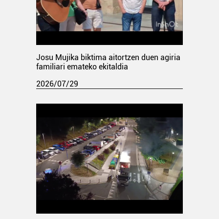
Josu Mujika biktima aitortzen duen agiria
familiari emateko ekitaldia
2026/07/29