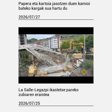
Papera eta kartoia jasotzen duen kamioi
bateko kargak sua hartu du
2026/07/27
La Salle-Legazpi ikastetxe pareko
zubiaren eraistea
2026/07/25