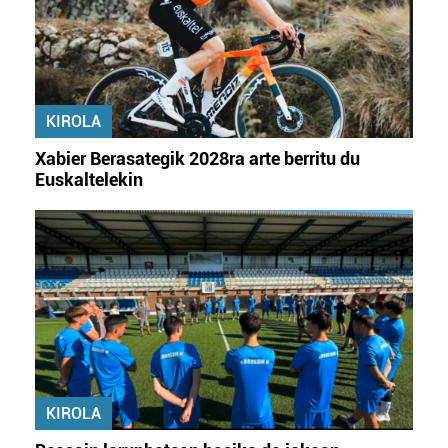
KIROLA
Xabier Berasategik 2028ra arte berritu du
Euskaltelekin
KIROLA