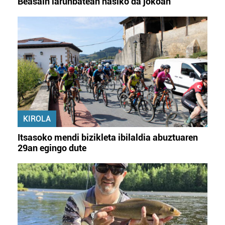
Beasain larunbatean hasiko da jokoan
KIROLA
Itsasoko mendi bizikleta ibilaldia abuztuaren
29an egingo dute