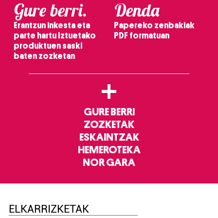
Gure berri.
Denda
Erantzun inkesta eta
Papereko zenbakiak
parte hartu Iztuetako
PDF formatuan
produktuen saski
baten zozketan
+
GURE BERRI
ZOZKETAK
ESKAINTZAK
HEMEROTEKA
NOR GARA
ELKARRIZKETAK