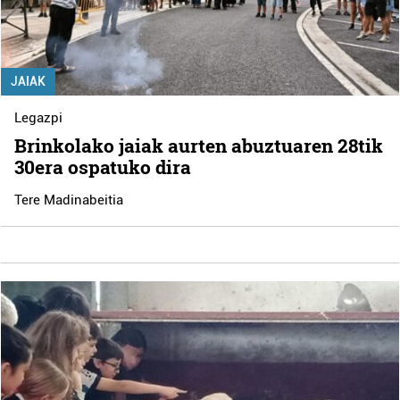
JAIAK
Legazpi
Brinkolako jaiak aurten abuztuaren 28tik
30era ospatuko dira
Tere Madinabeitia