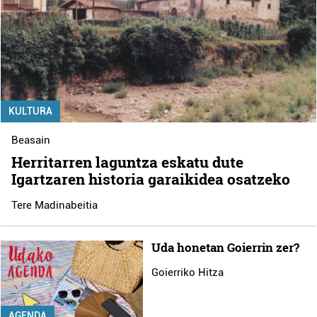
KULTURA
Beasain
Herritarren laguntza eskatu dute
Igartzaren historia garaikidea osatzeko
Tere Madinabeitia
Uda honetan Goierrin zer?
Goierriko Hitza
AGENDA