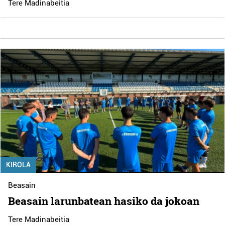
Tere Madinabeitia
KIROLA
Beasain
Beasain larunbatean hasiko da jokoan
Tere Madinabeitia