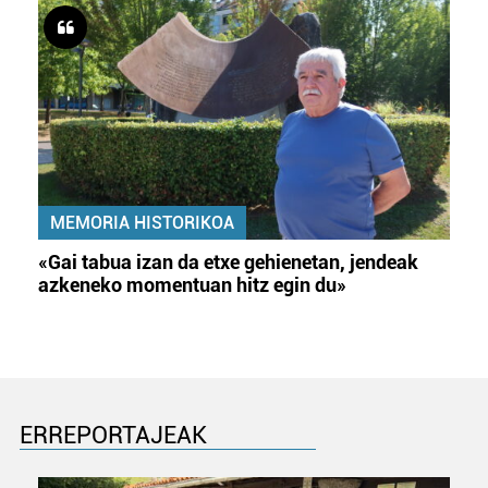
MEMORIA HISTORIKOA
«Gai tabua izan da etxe gehienetan, jendeak
azkeneko momentuan hitz egin du»
ERREPORTAJEAK