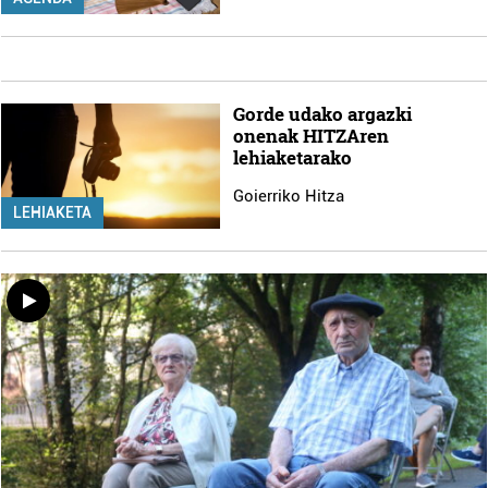
Gorde udako argazki
onenak HITZAren
lehiaketarako
Goierriko Hitza
LEHIAKETA