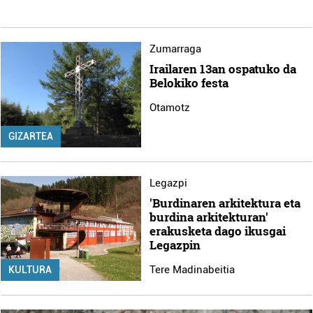
Zumarraga
Irailaren 13an ospatuko da
Belokiko festa
Otamotz
GIZARTEA
Legazpi
'Burdinaren arkitektura eta
burdina arkitekturan'
erakusketa dago ikusgai
Legazpin
Tere Madinabeitia
KULTURA