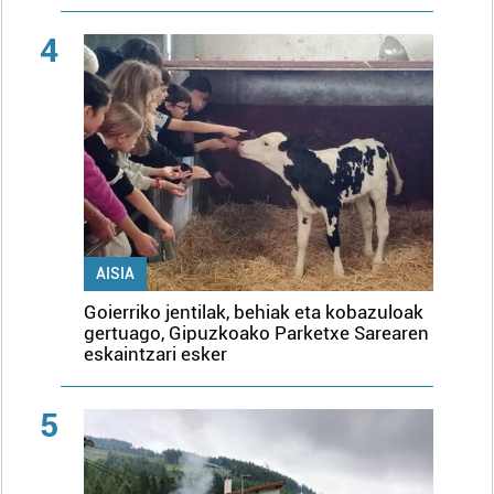
4
AISIA
Goierriko jentilak, behiak eta kobazuloak
gertuago, Gipuzkoako Parketxe Sarearen
eskaintzari esker
5