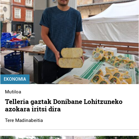
EKONOMIA
Mutiloa
Telleria gaztak Donibane Lohitzuneko
azokara iritsi dira
Tere Madinabeitia