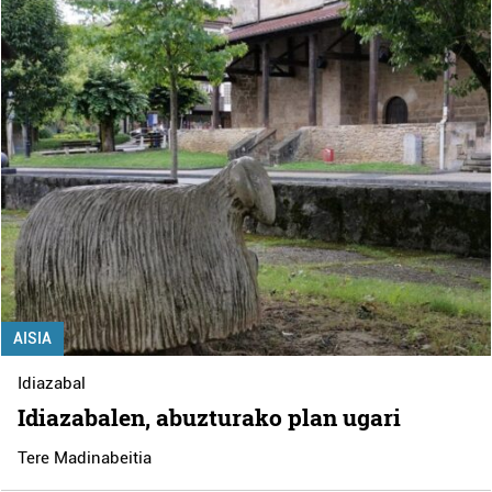
AISIA
Idiazabal
Idiazabalen, abuzturako plan ugari
Tere Madinabeitia