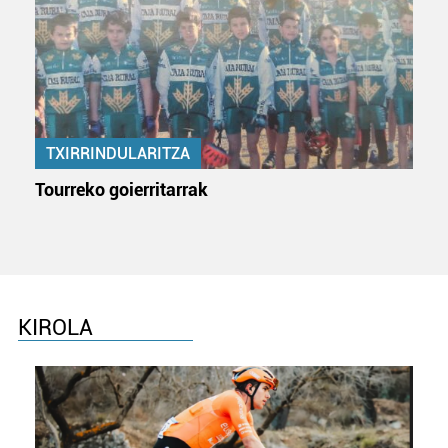
TXIRRINDULARITZA
Tourreko goierritarrak
KIROLA