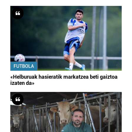
FUTBOLA
«Helburuak hasieratik markatzea beti gaiztoa
izaten da»