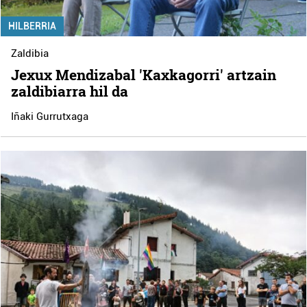
HILBERRIA
Zaldibia
Jexux Mendizabal 'Kaxkagorri' artzain
zaldibiarra hil da
Iñaki Gurrutxaga