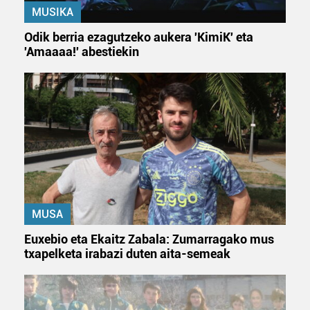
MUSIKA
Odik berria ezagutzeko aukera 'KimiK' eta
'Amaaaa!' abestiekin
MUSA
Euxebio eta Ekaitz Zabala: Zumarragako mus
txapelketa irabazi duten aita-semeak