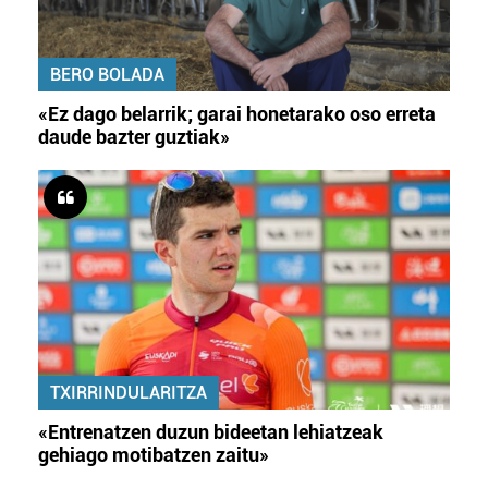
BERO BOLADA
«Ez dago belarrik; garai honetarako oso erreta
daude bazter guztiak»
TXIRRINDULARITZA
«Entrenatzen duzun bideetan lehiatzeak
gehiago motibatzen zaitu»