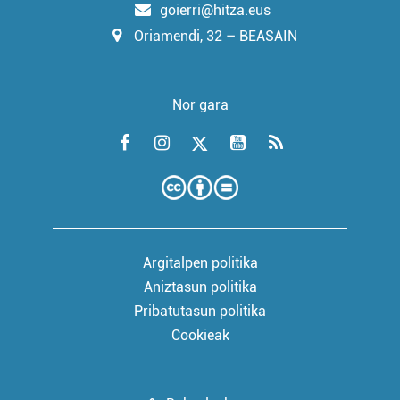
goierri@hitza.eus
Oriamendi, 32 – BEASAIN
Nor gara
Argitalpen politika
Aniztasun politika
Pribatutasun politika
Cookieak