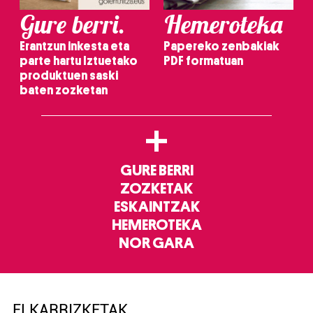
Gure berri.
Hemeroteka
Erantzun inkesta eta
Papereko zenbakiak
parte hartu Iztuetako
PDF formatuan
produktuen saski
baten zozketan
+
GURE BERRI
ZOZKETAK
ESKAINTZAK
HEMEROTEKA
NOR GARA
ELKARRIZKETAK