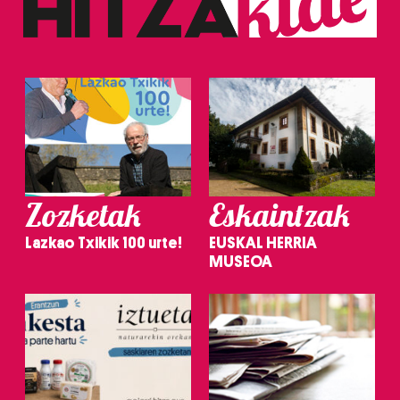
Zozketak
Eskaintzak
Lazkao Txikik 100 urte!
EUSKAL HERRIA
MUSEOA