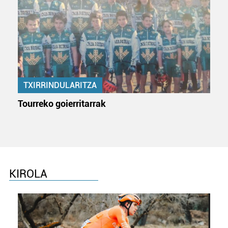
zerbitzuak hobetzeko asmoz, cookie teknologiaz
baliatzen gara. Ohar hau onartuz gero, teknologia hori
erabiltzeko baimen esplizitua ematen diguzu.
Gehiago
irakurri
TXIRRINDULARITZA
Tourreko goierritarrak
KIROLA