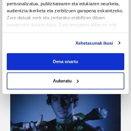
pertsonalizatua, publizitatearen eta edukiaren neurketa,
audientzia-ikerketa eta zerbitzuen garapena eskaintzeko.
Zure datuak nork eta zertarako erabiltzen dituen
hautatzeko aukera duzu. Zure onespena aldatzen edo
deuseztatzen ahal duzu edozein momentutan, Cookie
deklaraziotik edo Privacy triggerean klikatuz.
Xehetasunak ikusi
If you allow, we would also like to:
Collect information about your geographical
URBIAKO FESTA
Dena onartu
location which can be accurate to within several
Urbiako zelaiak erromeria leku
meters
Aukeratu
Identify your device by actively scanning it for
specific characteristics (fingerprinting)
Find out more about how your personal data is processed
and set your preferences in the
details section
.
Guk eta gure bazkideek zure datu pertsonalak
prozesatzen ditugu, zure IP zenbakia, besteak beste,