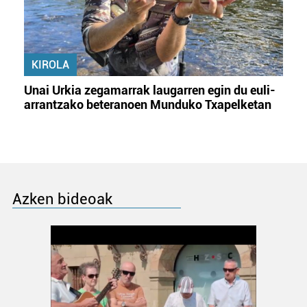
KIROLA
Unai Urkia zegamarrak laugarren egin du euli-
arrantzako beteranoen Munduko Txapelketan
Azken bideoak