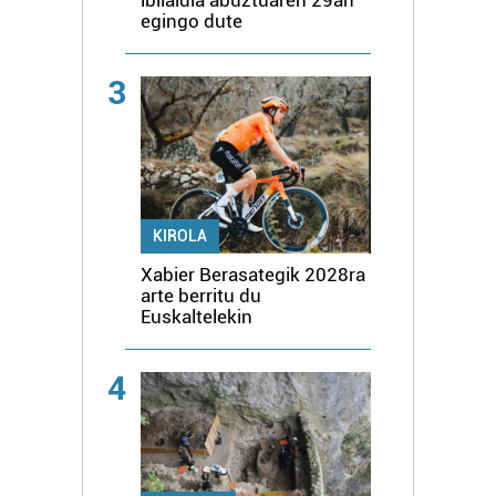
egingo dute
3
KIROLA
Xabier Berasategik 2028ra
arte berritu du
Euskaltelekin
4