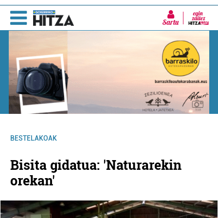
Sartu
BESTELAKOAK
Bisita gidatua: 'Naturarekin
orekan'