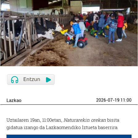
Lazkao
2026-07-19 11:00
Uztailaren 19an, 11:00etan,
Naturarekin orekan
bisita
gidatua izango da Lazkaomendiko Iztueta baserrira.