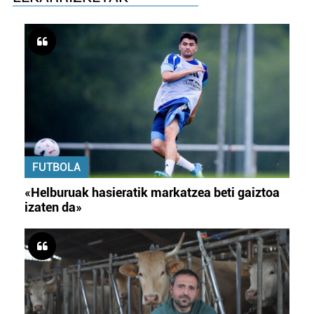
FUTBOLA
«Helburuak hasieratik markatzea beti gaiztoa
izaten da»