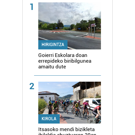
1
HIRIGINTZA
Goierri Eskolara doan
errepideko biribilgunea
amaitu dute
2
KIROLA
Itsasoko mendi bizikleta
ibilaldia abuztuaren 29an