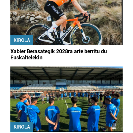
KIROLA
Xabier Berasategik 2028ra arte berritu du
Euskaltelekin
KIROLA