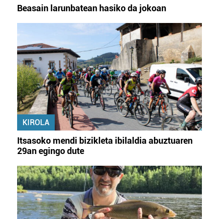
Beasain larunbatean hasiko da jokoan
KIROLA
Itsasoko mendi bizikleta ibilaldia abuztuaren
29an egingo dute