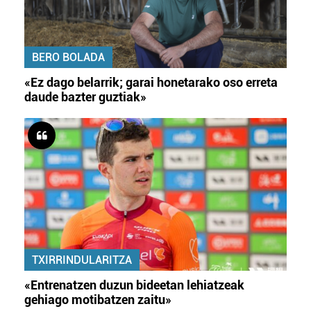
BERO BOLADA
«Ez dago belarrik; garai honetarako oso erreta
daude bazter guztiak»
TXIRRINDULARITZA
«Entrenatzen duzun bideetan lehiatzeak
gehiago motibatzen zaitu»