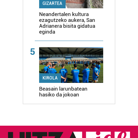
GIZARTEA
Neandertalen kultura
ezagutzeko aukera, San
Adrianera bisita gidatua
eginda
5
KIROLA
Beasain larunbatean
hasiko da jokoan