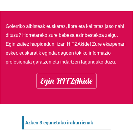
Goierriko albisteak euskaraz, libre eta kalitatez jaso nahi
dituzu?
Horretarako zure babesa ezinbestekoa zaigu.
Egin zaitez harpidedun, izan HITZAkide!
Zure ekarpenari
esker, euskaratik eginda dagoen tokiko informazio
profesionala garatzen eta indartzen lagunduko duzu.
Egin HITZAkide
Azken 3 egunetako irakurrienak