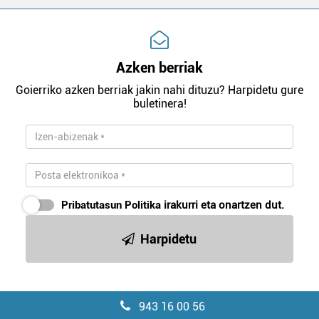
Azken berriak
Goierriko azken berriak jakin nahi dituzu? Harpidetu gure
buletinera!
Pribatutasun Politika
irakurri eta onartzen dut.
Harpidetu
943 16 00 56