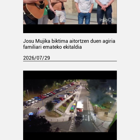
Josu Mujika biktima aitortzen duen agiria
familiari emateko ekitaldia
2026/07/29