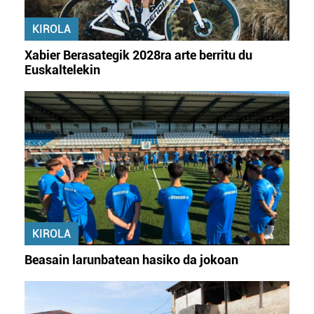
KIROLA
Xabier Berasategik 2028ra arte berritu du
Euskaltelekin
KIROLA
Beasain larunbatean hasiko da jokoan