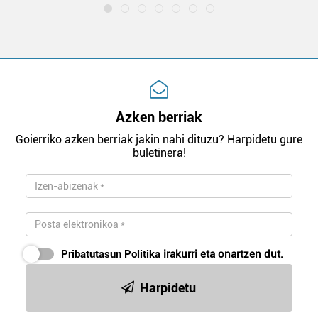
Azken berriak
Goierriko azken berriak jakin nahi dituzu? Harpidetu gure
buletinera!
Pribatutasun Politika
irakurri eta onartzen dut.
Harpidetu