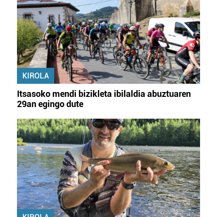
KIROLA
Itsasoko mendi bizikleta ibilaldia abuztuaren
29an egingo dute