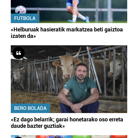
FUTBOLA
«Helburuak hasieratik markatzea beti gaiztoa
izaten da»
BERO BOLADA
«Ez dago belarrik; garai honetarako oso erreta
daude bazter guztiak»