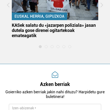
EUSKAL HERRIA, GIPUZKOA
KASek salatu du «jazarpen poliziala» jasan
Pa
dutela gose direnei ogitartekoak
da
emateagatik
«s
Azken berriak
Goierriko azken berriak jakin nahi dituzu? Harpidetu gure
buletinera!