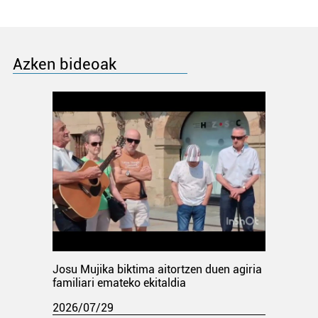
Azken bideoak
Josu Mujika biktima aitortzen duen agiria
familiari emateko ekitaldia
2026/07/29