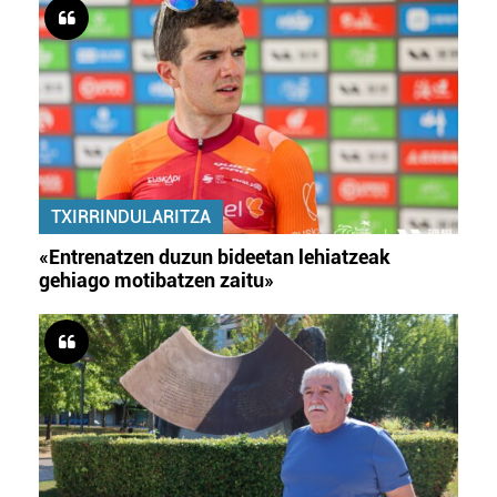
TXIRRINDULARITZA
«Entrenatzen duzun bideetan lehiatzeak
gehiago motibatzen zaitu»