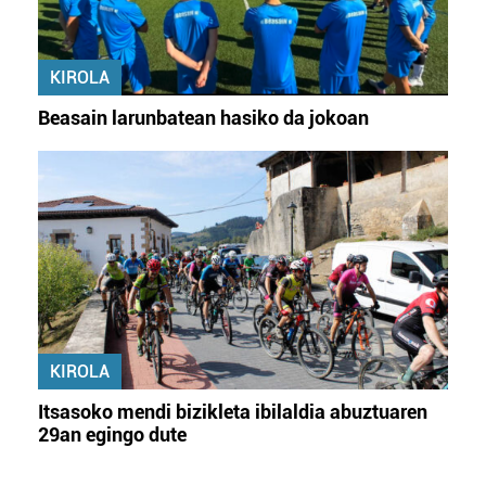
KIROLA
Beasain larunbatean hasiko da jokoan
KIROLA
Itsasoko mendi bizikleta ibilaldia abuztuaren
29an egingo dute