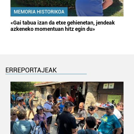
MEMORIA HISTORIKOA
«Gai tabua izan da etxe gehienetan, jendeak
azkeneko momentuan hitz egin du»
ERREPORTAJEAK