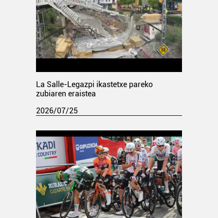
La Salle-Legazpi ikastetxe pareko
zubiaren eraistea
2026/07/25