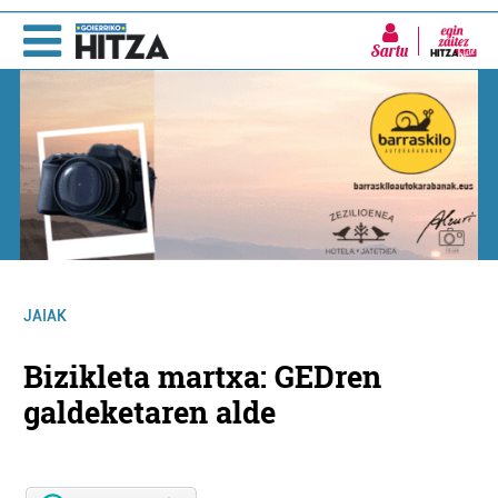
Sartu
JAIAK
Bizikleta martxa: GEDren
galdeketaren alde