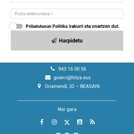
Pribatutasun Politika
irakurri eta onartzen dut.
Harpidetu
943 16 00 56
goierri@hitza.eus
Oriamendi, 32 – BEASAIN
Nor gara