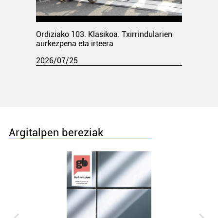
Ordiziako 103. Klasikoa. Txirrindularien
aurkezpena eta irteera
2026/07/25
Argitalpen bereziak