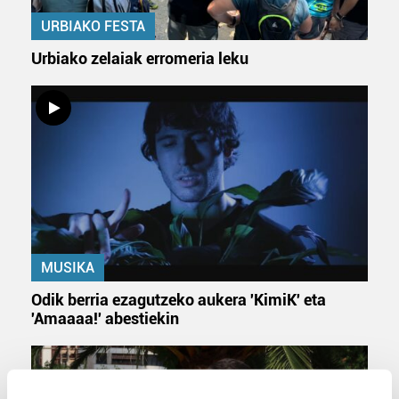
URBIAKO FESTA
Urbiako zelaiak erromeria leku
MUSIKA
Odik berria ezagutzeko aukera 'KimiK' eta
'Amaaaa!' abestiekin