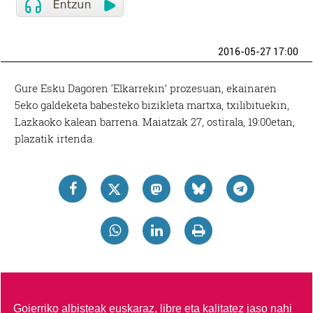
2016-05-27 17:00
Gure Esku Dagoren ‘Elkarrekin’ prozesuan, ekainaren
5eko galdeketa babesteko bizikleta martxa, txilibituekin,
Lazkaoko kalean barrena. Maiatzak 27, ostirala, 19:00etan,
plazatik irtenda.
Goierriko albisteak euskaraz, libre eta kalitatez jaso nahi