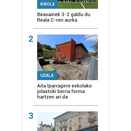
KIROLA
Beasainek 3-2 galdu du
Reala C-ren aurka
2
UDALA
Aita Iparragirre eskolako
jolastoki berria forma
hartzen ari da
3