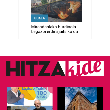
UDALA
Mirandaolako burdinola
Legazpi erdira jaitsiko da