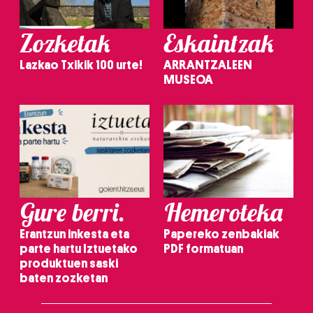
Zozketak
Eskaintzak
Lazkao Txikik 100 urte!
ARRANTZALEEN
MUSEOA
Gure berri.
Hemeroteka
Erantzun inkesta eta
Papereko zenbakiak
parte hartu Iztuetako
PDF formatuan
produktuen saski
baten zozketan