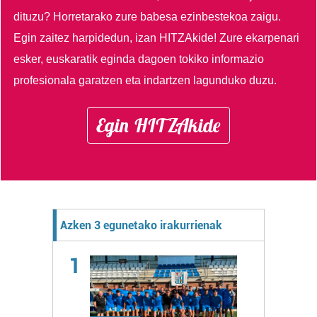
dituzu?
Horretarako zure babesa ezinbestekoa zaigu.
Egin zaitez harpidedun, izan HITZAkide!
Zure ekarpenari
esker, euskaratik eginda dagoen tokiko informazio
profesionala garatzen eta indartzen lagunduko duzu.
Egin HITZAkide
Azken 3 egunetako irakurrienak
1