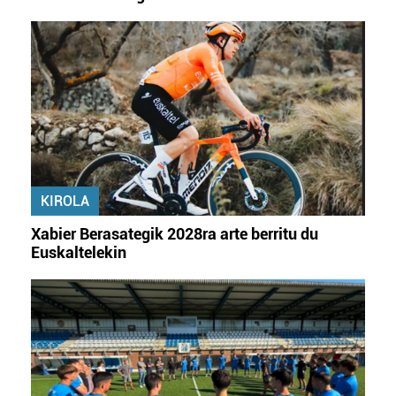
datuen atalean. Edozein unetan alda edo ken dezakezu
zure baimena Cookieen adierazpenean.
Webgune honek cookie propioak eta hirugarrenen cookie-
fitxategiak erabiltzen ditu. Zure esperientzia eta
zerbitzuak hobetzeko asmoz, cookie teknologiaz
baliatzen gara. Ohar hau onartuz gero, teknologia hori
erabiltzeko baimen esplizitua ematen diguzu.
Gehiago
irakurri
KIROLA
Xabier Berasategik 2028ra arte berritu du
Euskaltelekin