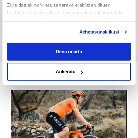
Zure datuak nork eta zertarako erabiltzen dituen
hautatzeko aukera duzu. Zure onespena aldatzen edo
deuseztatzen ahal duzu edozein momentutan, Cookie
TXIRRINDULARITZA
deklaraziotik edo Privacy triggerean klikatuz.
Xehetasunak ikusi
Tourreko goierritarrak
If you allow, we would also like to:
Collect information about your geographical
Dena onartu
location which can be accurate to within several
meters
Aukeratu
Identify your device by actively scanning it for
KIROLA
specific characteristics (fingerprinting)
Find out more about how your personal data is processed
and set your preferences in the
details section
.
Guk eta gure bazkideek zure datu pertsonalak
prozesatzen ditugu, zure IP zenbakia, besteak beste,
teknologia erabiliz, cookieak adibidez, iragarki eta eduki
pertsonalizatuak eskaintzeko, iragarkiak eta edukia