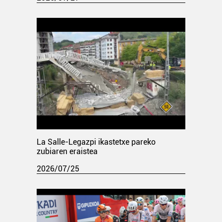
La Salle-Legazpi ikastetxe pareko
zubiaren eraistea
2026/07/25