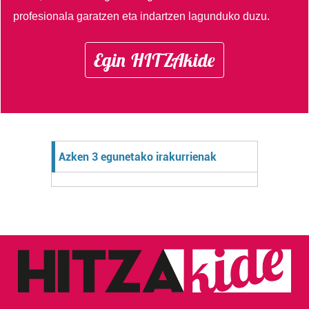
profesionala garatzen eta indartzen lagunduko duzu.
Egin HITZAkide
Azken 3 egunetako irakurrienak