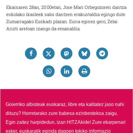
Ekainaren 28an, 20:00etan, Jose Mari Orbegozoren dantza
eskolako ikasleek saloi dantzen erakustaldia egingo dute
Zumarragako Euskadi plazan. Euria eginez gero, Zelai
Arizti aretoan izango da emanaldia.
Goierriko albisteak euskaraz, libre eta kalitatez jaso nahi
dituzu?
Horretarako zure babesa ezinbestekoa zaigu.
Egin zaitez harpidedun, izan HITZAkide!
Zure ekarpenari
esker, euskaratik eginda dagoen tokiko informazio