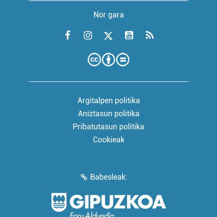
Nor gara
Argitalpen politika
Aniztasun politika
Pribatutasun politika
Cookieak
Babesleak: