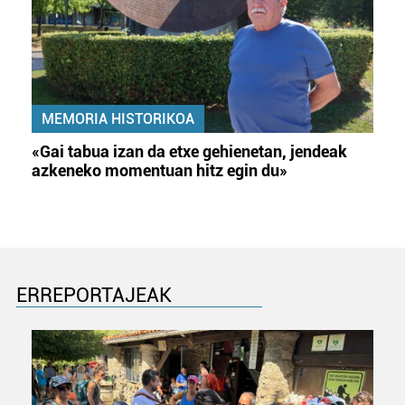
MEMORIA HISTORIKOA
«Gai tabua izan da etxe gehienetan, jendeak
azkeneko momentuan hitz egin du»
ERREPORTAJEAK