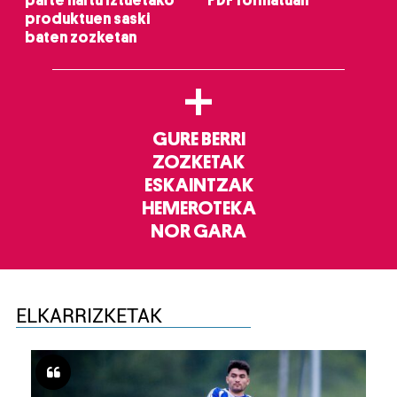
parte hartu Iztuetako
PDF formatuan
produktuen saski
baten zozketan
+
GURE BERRI
ZOZKETAK
ESKAINTZAK
HEMEROTEKA
NOR GARA
ELKARRIZKETAK