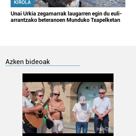
KIROLA
Unai Urkia zegamarrak laugarren egin du euli-
arrantzako beteranoen Munduko Txapelketan
Azken bideoak