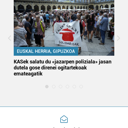
EUSKAL HERRIA, GIPUZKOA
KASek salatu du «jazarpen poliziala» jasan
Pa
dutela gose direnei ogitartekoak
da
emateagatik
«s