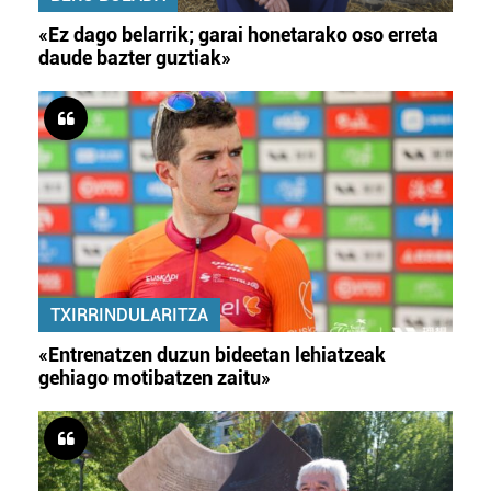
«Ez dago belarrik; garai honetarako oso erreta
daude bazter guztiak»
TXIRRINDULARITZA
«Entrenatzen duzun bideetan lehiatzeak
gehiago motibatzen zaitu»