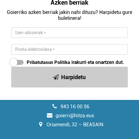
Azken berriak
Goierriko azken berriak jakin nahi dituzu? Harpidetu gure
buletinera!
Pribatutasun Politika
irakurri eta onartzen dut.
Harpidetu
943 16 00 56
goierri@hitza.eus
Oriamendi, 32 – BEASAIN