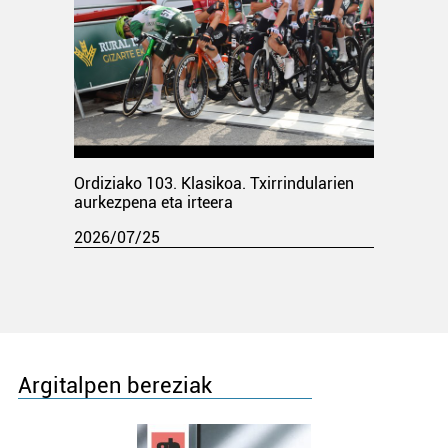
Ordiziako 103. Klasikoa. Txirrindularien
aurkezpena eta irteera
2026/07/25
Argitalpen bereziak