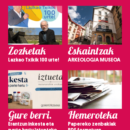
Zozketak
Eskaintzak
Lazkao Txikik 100 urte!
ARKEOLOGIA MUSEOA
Gure berri.
Hemeroteka
Erantzun inkesta eta
Papereko zenbakiak