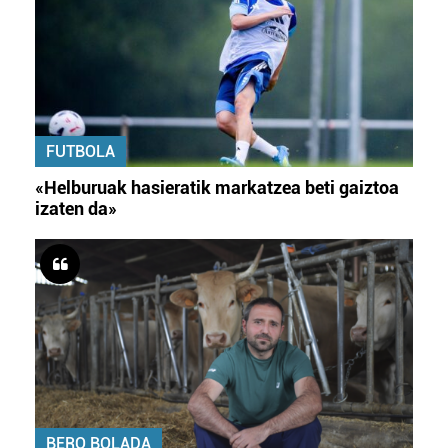
FUTBOLA
«Helburuak hasieratik markatzea beti gaiztoa
izaten da»
BERO BOLADA