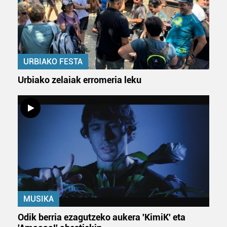
URBIAKO FESTA
Urbiako zelaiak erromeria leku
MUSIKA
Odik berria ezagutzeko aukera 'KimiK' eta