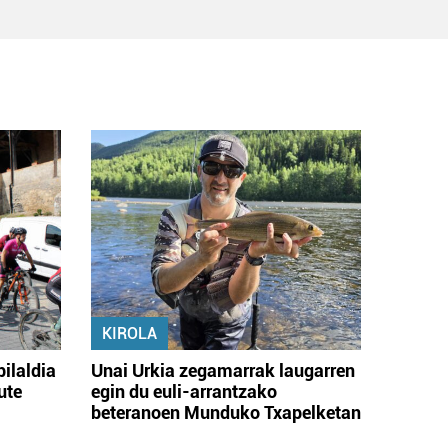
KIROLA
bilaldia
Unai Urkia zegamarrak laugarren
ute
egin du euli-arrantzako
beteranoen Munduko Txapelketan