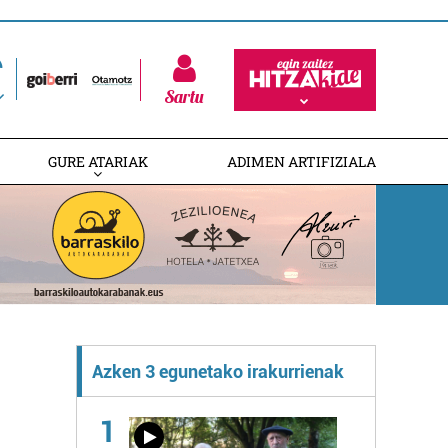
Sartu
GURE ATARIAK
ADIMEN ARTIFIZIALA
Azken 3 egunetako irakurrienak
1