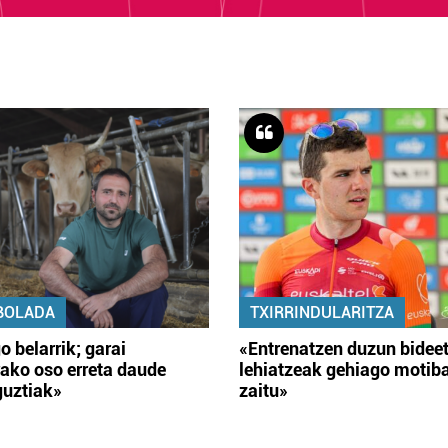
BOLADA
TXIRRINDULARITZA
o belarrik; garai
«Entrenatzen duzun bidee
ako oso erreta daude
lehiatzeak gehiago motib
guztiak»
zaitu»