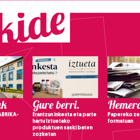
ak
Gure berri.
Hemero
ABRIKA-
Erantzun inkesta eta parte
Papereko ze
hartu Iztuetako
formatuan
produktuen saski baten
zozketan