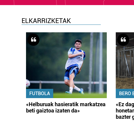
ELKARRIZKETAK
FUTBOLA
BERO 
«Helburuak hasieratik markatzea
«Ez dag
beti gaiztoa izaten da»
honetar
bazter 