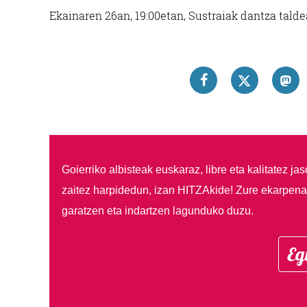
Ekainaren 26an, 19:00etan, Sustraiak dantza talde
Goierriko albisteak euskaraz, libre eta kalitatez ja
zaitez harpidedun, izan HITZAkide!
Zure ekarpenar
garatzen eta indartzen lagunduko duzu.
Eg