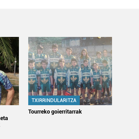
TXIRRINDULARITZA
:
Tourreko goierritarrak
eta
k