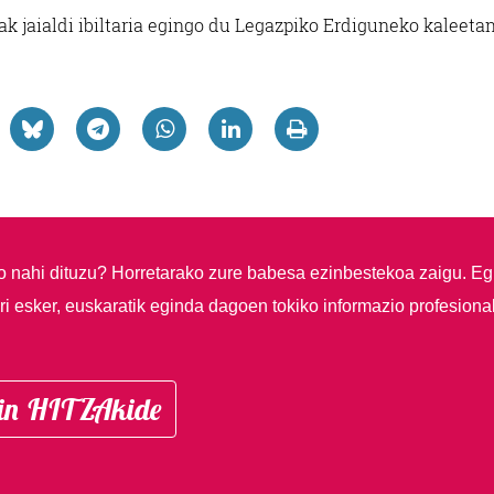
ak jaialdi ibiltaria egingo du Legazpiko Erdiguneko kaleetan
so nahi dituzu?
Horretarako zure babesa ezinbestekoa zaigu. Eg
i esker, euskaratik eginda dagoen tokiko informazio profesiona
in HITZAkide