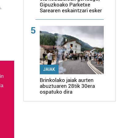
Gipuzkoako Parketxe
.
Sarearen eskaintzari esker
5
JAIAK
in
Brinkolako jaiak aurten
abuztuaren 28tik 30era
la
ospatuko dira