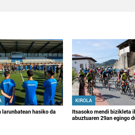
A
KIROLA
 larunbatean hasiko da
Itsasoko mendi bizikleta i
abuztuaren 29an egingo d