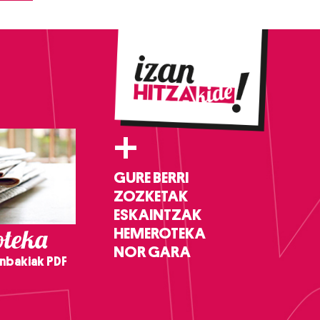
+
GURE BERRI
ZOZKETAK
ESKAINTZAK
teka
HEMEROTEKA
NOR GARA
nbakiak PDF