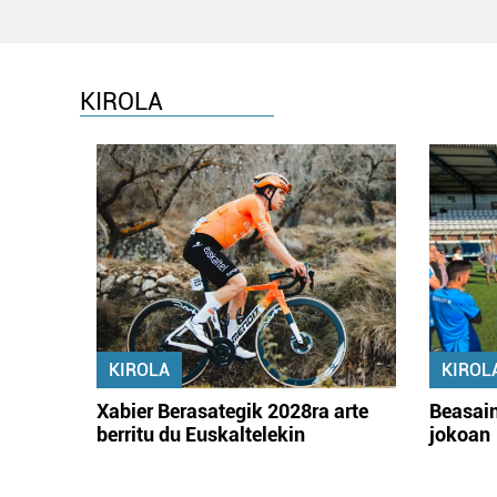
KIROLA
KIROLA
KIROL
Xabier Berasategik 2028ra arte
Beasain
berritu du Euskaltelekin
jokoan