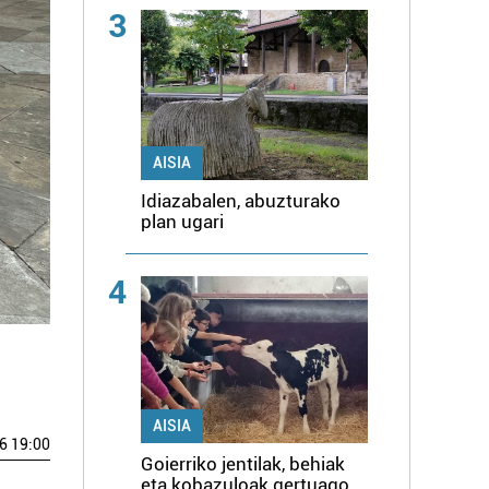
3
AISIA
Idiazabalen, abuzturako
plan ugari
4
AISIA
6 19:00
Goierriko jentilak, behiak
eta kobazuloak gertuago,