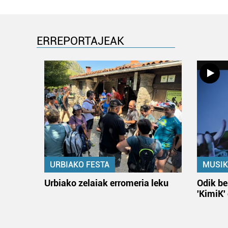
ERREPORTAJEAK
URBIAKO FESTA
MUSIK
Urbiako zelaiak erromeria leku
Odik be
'KimiK'