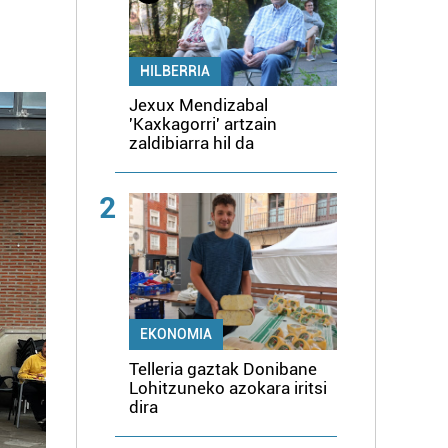
HILBERRIA
Jexux Mendizabal
'Kaxkagorri' artzain
zaldibiarra hil da
2
EKONOMIA
Telleria gaztak Donibane
Lohitzuneko azokara iritsi
dira