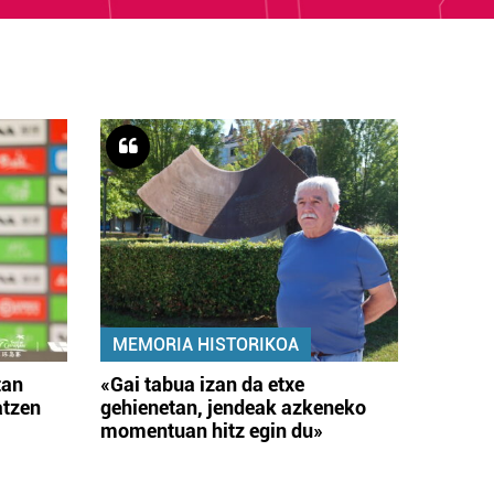
MEMORIA HISTORIKOA
tan
«Gai tabua izan da etxe
atzen
gehienetan, jendeak azkeneko
momentuan hitz egin du»