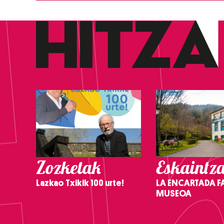
Zozketak
Eskaintz
Lazkao Txikik 100 urte!
LA ENCARTADA F
MUSEOA