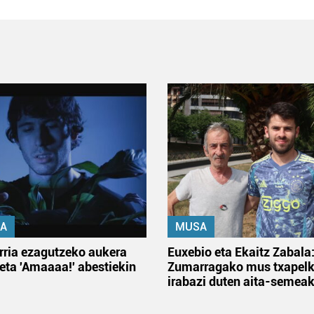
A
MUSA
rria ezagutzeko aukera
Euxebio eta Ekaitz Zabala
 eta 'Amaaaa!' abestiekin
Zumarragako mus txapelk
irabazi duten aita-semea