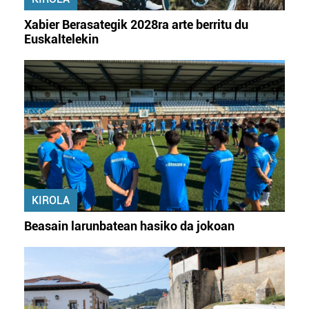
Xabier Berasategik 2028ra arte berritu du
Euskaltelekin
KIROLA
Beasain larunbatean hasiko da jokoan