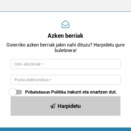
Azken berriak
Goierriko azken berriak jakin nahi dituzu? Harpidetu gure
buletinera!
Pribatutasun Politika
irakurri eta onartzen dut.
Harpidetu