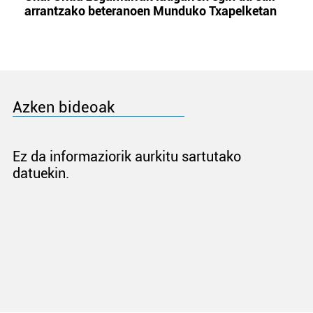
arrantzako beteranoen Munduko Txapelketan
Azken bideoak
Ez da informaziorik aurkitu sartutako
datuekin.