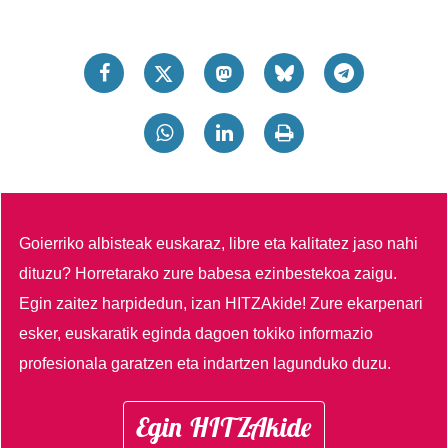
Goierriko albisteak euskaraz, libre eta kalitatez jaso nahi
dituzu?
Horretarako zure babesa ezinbestekoa zaigu.
Egin zaitez harpidedun, izan HITZAkide!
Zure ekarpenari
esker, euskaratik eginda dagoen tokiko informazio
profesionala garatzen eta indartzen lagunduko duzu.
Egin HITZAkide