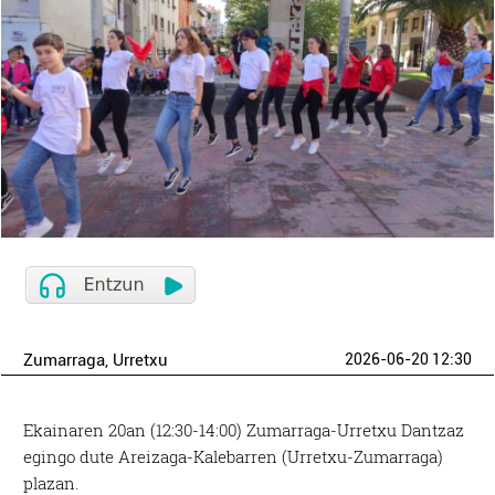
Zumarraga
, Urretxu
2026-06-20 12:30
Ekainaren 20an (12:30-14:00) Zumarraga-Urretxu Dantzaz
egingo dute Areizaga-Kalebarren (Urretxu-Zumarraga)
plazan.