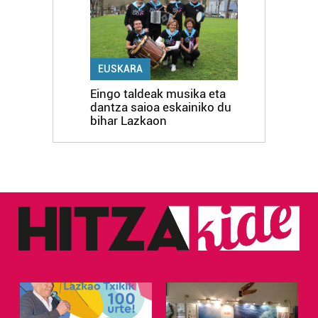
EUSKARA
Eingo taldeak musika eta
dantza saioa eskainiko du
bihar Lazkaon