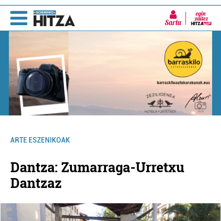
Sartu
ARTE ESZENIKOAK
Dantza: Zumarraga-Urretxu
Dantzaz