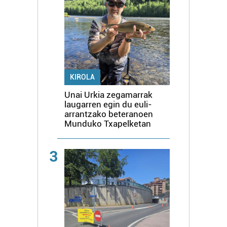
KIROLA
Unai Urkia zegamarrak
laugarren egin du euli-
arrantzako beteranoen
Munduko Txapelketan
3