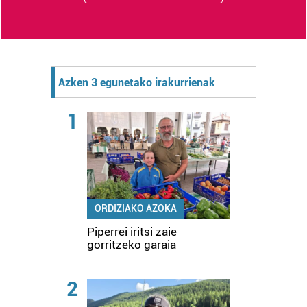
Azken 3 egunetako irakurrienak
1
ORDIZIAKO AZOKA
Piperrei iritsi zaie
gorritzeko garaia
2