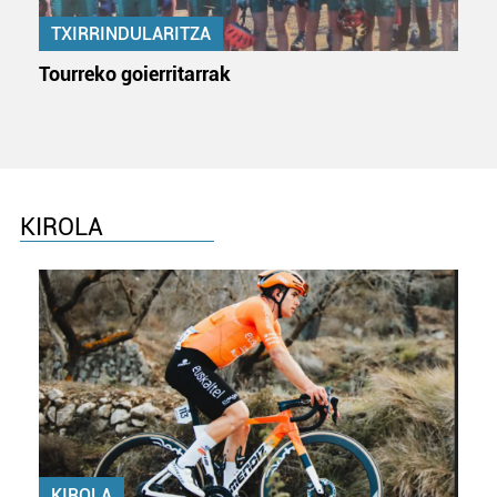
TXIRRINDULARITZA
Tourreko goierritarrak
KIROLA
KIROLA