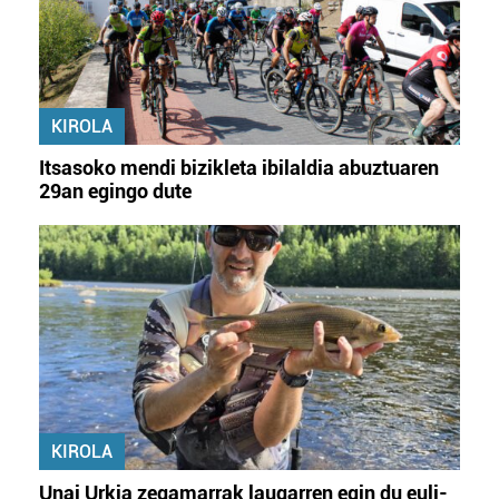
KIROLA
Itsasoko mendi bizikleta ibilaldia abuztuaren
29an egingo dute
KIROLA
Unai Urkia zegamarrak laugarren egin du euli-