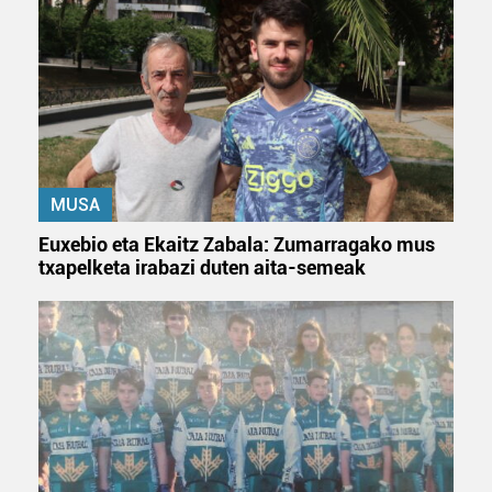
fitxategiak erabiltzen ditu. Zure esperientzia eta
zerbitzuak hobetzeko asmoz, cookie teknologiaz
baliatzen gara. Ohar hau onartuz gero, teknologia hori
erabiltzeko baimen esplizitua ematen diguzu.
Gehiago
irakurri
MUSA
Euxebio eta Ekaitz Zabala: Zumarragako mus
txapelketa irabazi duten aita-semeak