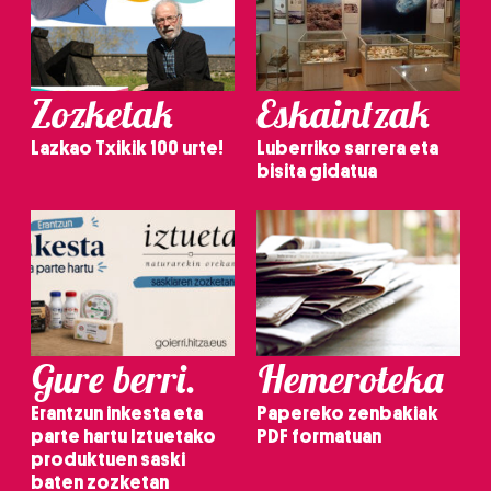
Zozketak
Eskaintzak
Lazkao Txikik 100 urte!
Luberriko sarrera eta
bisita gidatua
Gure berri.
Hemeroteka
Erantzun inkesta eta
Papereko zenbakiak
parte hartu Iztuetako
PDF formatuan
produktuen saski
baten zozketan