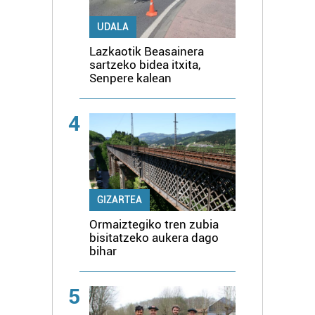
UDALA
Lazkaotik Beasainera
sartzeko bidea itxita,
Senpere kalean
4
GIZARTEA
Ormaiztegiko tren zubia
bisitatzeko aukera dago
bihar
5