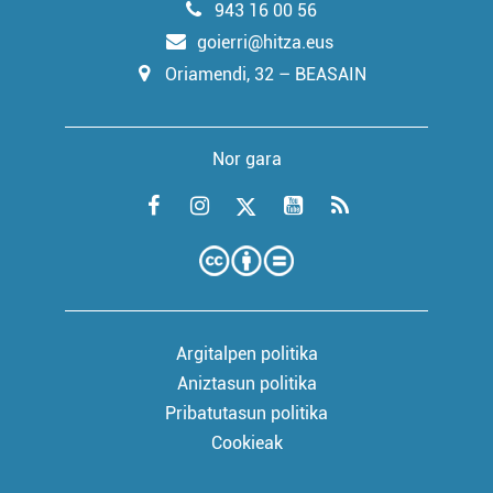
943 16 00 56
goierri@hitza.eus
Oriamendi, 32 – BEASAIN
Nor gara
Argitalpen politika
Aniztasun politika
Pribatutasun politika
Cookieak