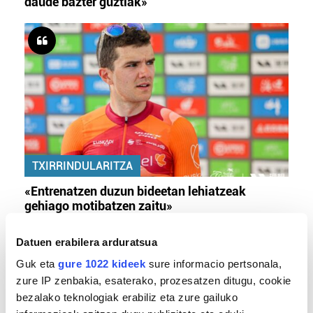
daude bazter guztiak»
TXIRRINDULARITZA
«Entrenatzen duzun bideetan lehiatzeak
gehiago motibatzen zaitu»
Datuen erabilera arduratsua
Guk eta
gure 1022 kideek
sure informacio pertsonala,
zure IP zenbakia, esaterako, prozesatzen ditugu, cookie
bezalako teknologiak erabiliz eta zure gailuko