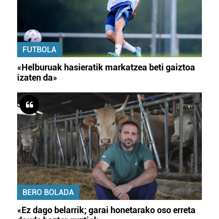
FUTBOLA
«Helburuak hasieratik markatzea beti gaiztoa
izaten da»
BERO BOLADA
«Ez dago belarrik; garai honetarako oso erreta