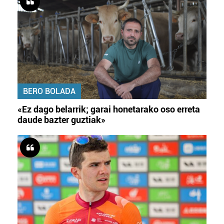
BERO BOLADA
«Ez dago belarrik; garai honetarako oso erreta
daude bazter guztiak»