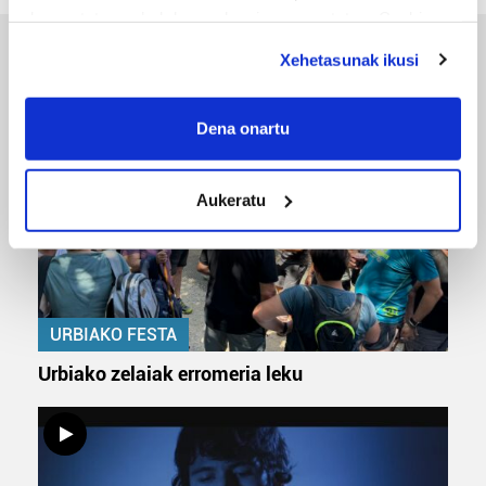
deuseztatzen ahal duzu edozein momentutan, Cookie
deklaraziotik edo Privacy triggerean klikatuz.
Xehetasunak ikusi
ERREPORTAJEAK
If you allow, we would also like to:
Collect information about your geographical
Dena onartu
location which can be accurate to within several
meters
Aukeratu
Identify your device by actively scanning it for
specific characteristics (fingerprinting)
Find out more about how your personal data is processed
and set your preferences in the
details section
.
URBIAKO FESTA
Guk eta gure bazkideek zure datu pertsonalak
prozesatzen ditugu, zure IP zenbakia, besteak beste,
Urbiako zelaiak erromeria leku
teknologia erabiliz, cookieak adibidez, iragarki eta eduki
pertsonalizatuak eskaintzeko, iragarkiak eta edukia
neurtzeko, jendeari buruzko informazioa biltzeko eta
produktuak garatzeko. Zure datuak nork eta zertarako