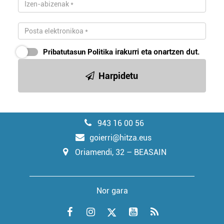
Pribatutasun Politika
irakurri eta onartzen dut.
Harpidetu
943 16 00 56
goierri@hitza.eus
Oriamendi, 32 – BEASAIN
Nor gara