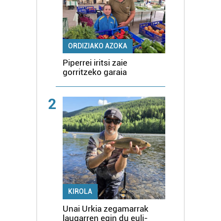
ORDIZIAKO AZOKA
Piperrei iritsi zaie
gorritzeko garaia
2
KIROLA
Unai Urkia zegamarrak
laugarren egin du euli-