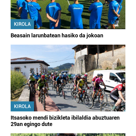
KIROLA
Beasain larunbatean hasiko da jokoan
KIROLA
Itsasoko mendi bizikleta ibilaldia abuztuaren
29an egingo dute