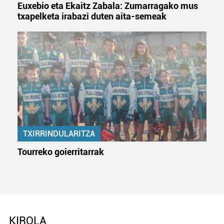
Euxebio eta Ekaitz Zabala: Zumarragako mus
txapelketa irabazi duten aita-semeak
TXIRRINDULARITZA
Tourreko goierritarrak
KIROLA