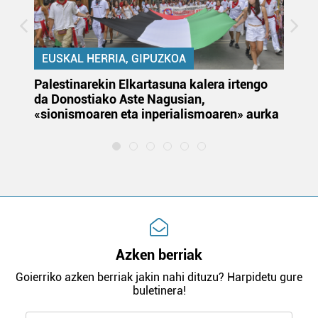
EUSKAL HERRIA, GIPUZKOA
Palestinarekin Elkartasuna kalera irtengo
Do
da Donostiako Aste Nagusian,
du
«sionismoaren eta inperialismoaren» aurka
et
Azken berriak
Goierriko azken berriak jakin nahi dituzu? Harpidetu gure
buletinera!