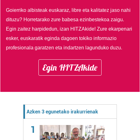
Goierriko albisteak euskaraz, libre eta kalitatez jaso nahi
dituzu?
Horretarako zure babesa ezinbestekoa zaigu.
Egin zaitez harpidedun, izan HITZAkide!
Zure ekarpenari
esker, euskaratik eginda dagoen tokiko informazio
profesionala garatzen eta indartzen lagunduko duzu.
Egin HITZAkide
Azken 3 egunetako irakurrienak
1