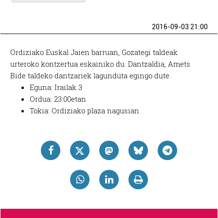
2016-09-03 21:00
Ordiziako Euskal Jaien barruan, Gozategi taldeak
urteroko kontzertua eskainiko du. Dantzaldia, Amets
Bide taldeko dantzariek lagunduta egingo dute.
Eguna: Irailak 3
Ordua: 23:00etan
Tokia: Ordiziako plaza nagusian.