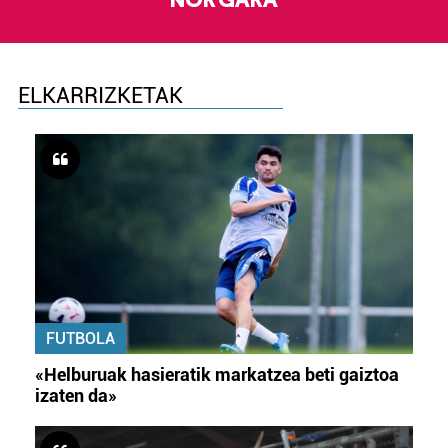
NOR GARA
ELKARRIZKETAK
FUTBOLA
«Helburuak hasieratik markatzea beti gaiztoa
izaten da»