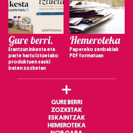
Gure berri.
Hemeroteka
Erantzun inkesta eta
Papereko zenbakiak
parte hartu Iztuetako
PDF formatuan
produktuen saski
baten zozketan
+
GURE BERRI
ZOZKETAK
ESKAINTZAK
HEMEROTEKA