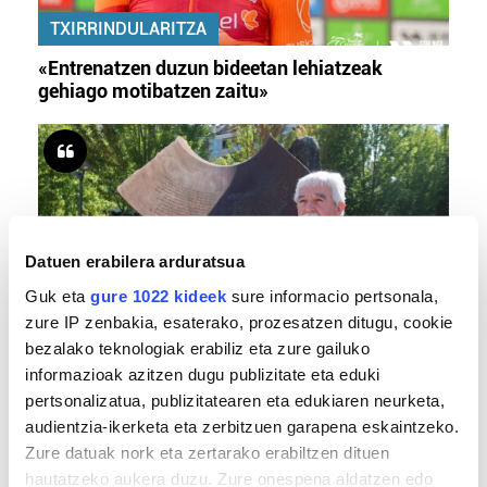
TXIRRINDULARITZA
«Entrenatzen duzun bideetan lehiatzeak
gehiago motibatzen zaitu»
Datuen erabilera arduratsua
Guk eta
gure 1022 kideek
sure informacio pertsonala,
zure IP zenbakia, esaterako, prozesatzen ditugu, cookie
MEMORIA HISTORIKOA
bezalako teknologiak erabiliz eta zure gailuko
informazioak azitzen dugu publizitate eta eduki
«Gai tabua izan da etxe gehienetan, jendeak
pertsonalizatua, publizitatearen eta edukiaren neurketa,
azkeneko momentuan hitz egin du»
audientzia-ikerketa eta zerbitzuen garapena eskaintzeko.
Zure datuak nork eta zertarako erabiltzen dituen
hautatzeko aukera duzu. Zure onespena aldatzen edo