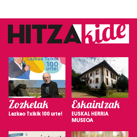
Zozketak
Eskaintzak
Lazkao Txikik 100 urte!
EUSKAL HERRIA
MUSEOA