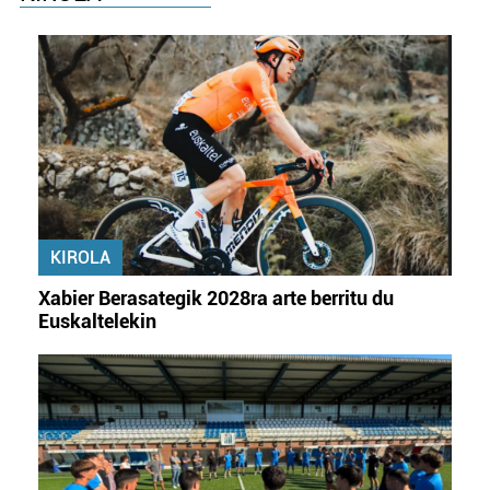
KIROLA
Xabier Berasategik 2028ra arte berritu du
Euskaltelekin