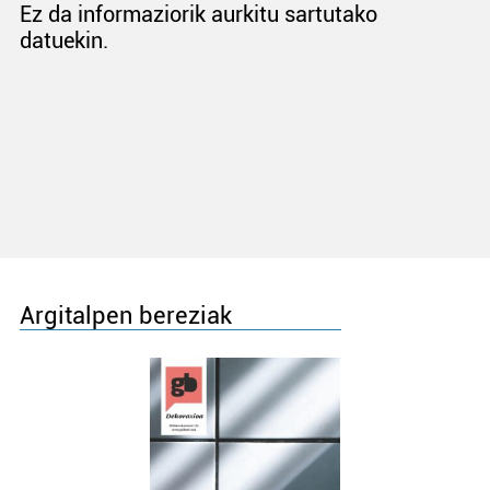
Ez da informaziorik aurkitu sartutako
datuekin.
Argitalpen bereziak