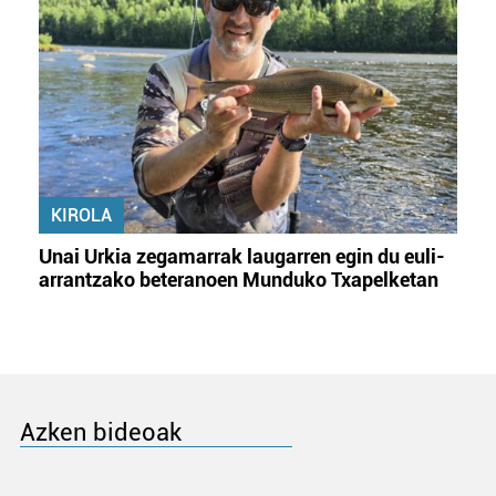
KIROLA
Unai Urkia zegamarrak laugarren egin du euli-
arrantzako beteranoen Munduko Txapelketan
Azken bideoak