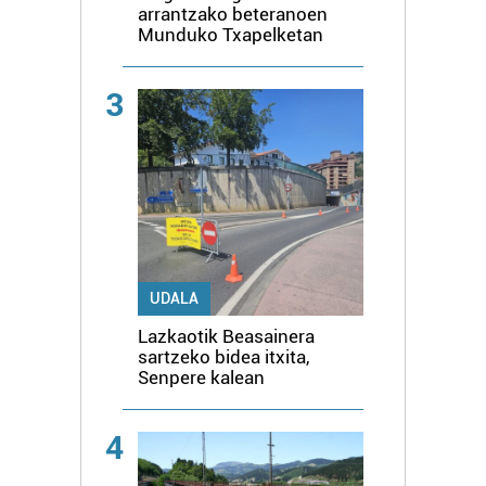
arrantzako beteranoen
Munduko Txapelketan
3
UDALA
Lazkaotik Beasainera
sartzeko bidea itxita,
Senpere kalean
4