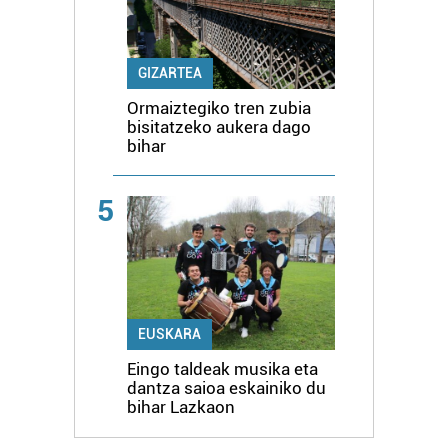
GIZARTEA
Ormaiztegiko tren zubia
bisitatzeko aukera dago
bihar
5
EUSKARA
Eingo taldeak musika eta
dantza saioa eskainiko du
bihar Lazkaon