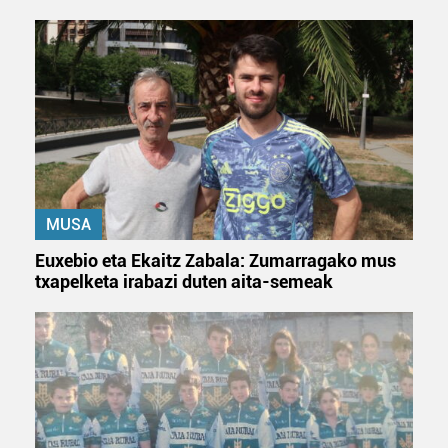
MUSA
Euxebio eta Ekaitz Zabala: Zumarragako mus
txapelketa irabazi duten aita-semeak