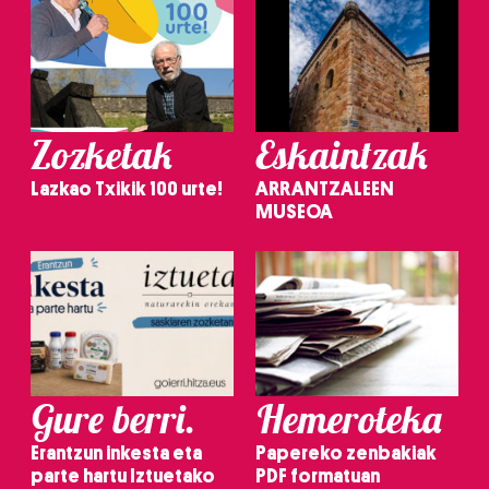
Zozketak
Eskaintzak
Lazkao Txikik 100 urte!
ARRANTZALEEN
MUSEOA
Gure berri.
Hemeroteka
Erantzun inkesta eta
Papereko zenbakiak
parte hartu Iztuetako
PDF formatuan