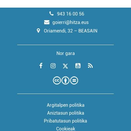
943 16 00 56
goierri@hitza.eus
Oriamendi, 32 – BEASAIN
Nor gara
Argitalpen politika
Aniztasun politika
Pribatutasun politika
Cookieak