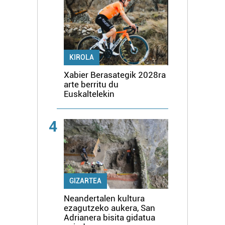
KIROLA
Xabier Berasategik 2028ra
arte berritu du
Euskaltelekin
4
GIZARTEA
Neandertalen kultura
ezagutzeko aukera, San
Adrianera bisita gidatua