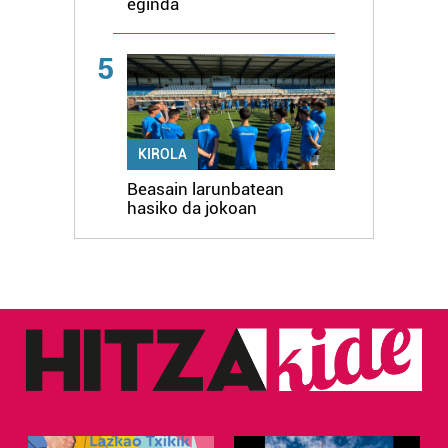
eginda
5
KIROLA
Beasain larunbatean
hasiko da jokoan