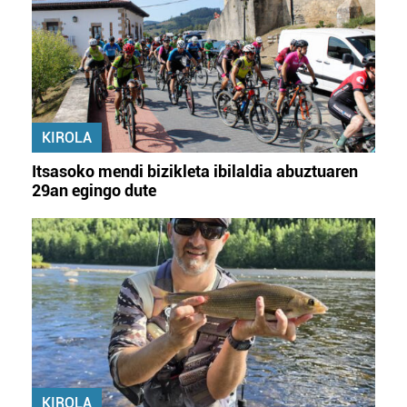
KIROLA
Itsasoko mendi bizikleta ibilaldia abuztuaren
29an egingo dute
KIROLA