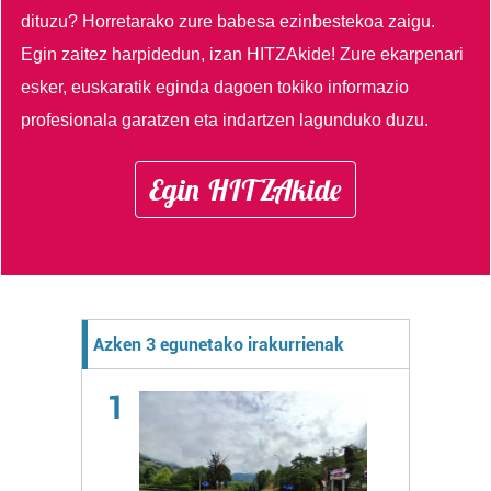
dituzu?
Horretarako zure babesa ezinbestekoa zaigu.
Egin zaitez harpidedun, izan HITZAkide!
Zure ekarpenari
esker, euskaratik eginda dagoen tokiko informazio
profesionala garatzen eta indartzen lagunduko duzu.
Egin HITZAkide
Azken 3 egunetako irakurrienak
1