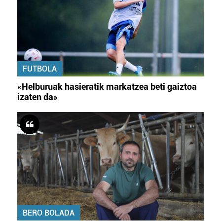
FUTBOLA
«Helburuak hasieratik markatzea beti gaiztoa
izaten da»
BERO BOLADA