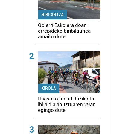
HIRIGINTZA
Goierri Eskolara doan
errepideko biribilgunea
amaitu dute
2
KIROLA
Itsasoko mendi bizikleta
ibilaldia abuztuaren 29an
egingo dute
3