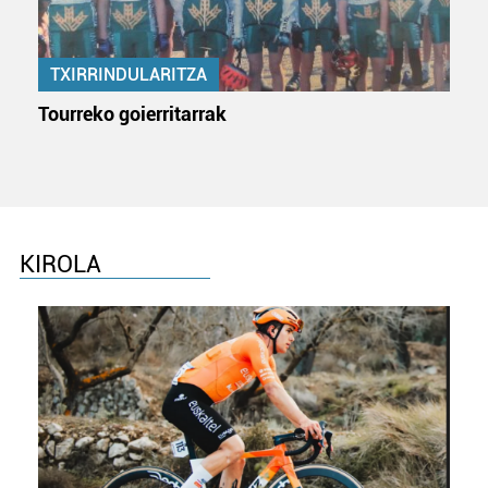
TXIRRINDULARITZA
Tourreko goierritarrak
KIROLA