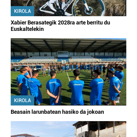
KIROLA
Xabier Berasategik 2028ra arte berritu du
Euskaltelekin
KIROLA
Beasain larunbatean hasiko da jokoan