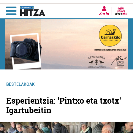
Sartu
BESTELAKOAK
Esperientzia: 'Pintxo eta txotx'
Igartubeitin