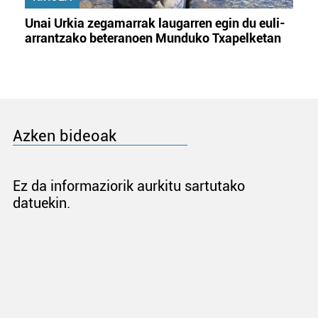
Unai Urkia zegamarrak laugarren egin du euli-
arrantzako beteranoen Munduko Txapelketan
Azken bideoak
Ez da informaziorik aurkitu sartutako
datuekin.