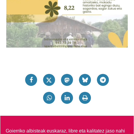
Goierriko albisteak euskaraz, libre eta kalitatez jaso nahi