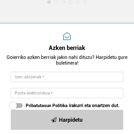
Azken berriak
Goierriko azken berriak jakin nahi dituzu? Harpidetu gure
buletinera!
Pribatutasun Politika
irakurri eta onartzen dut.
Harpidetu