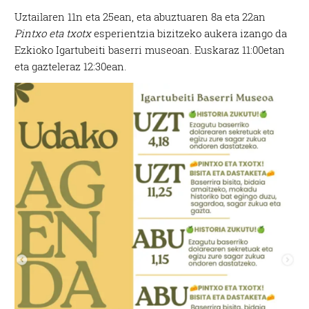
Uztailaren 11n eta 25ean, eta abuztuaren 8a eta 22an
Pintxo eta txotx
esperientzia bizitzeko aukera izango da
Ezkioko Igartubeiti baserri museoan. Euskaraz 11:00etan
eta gazteleraz 12:30ean.