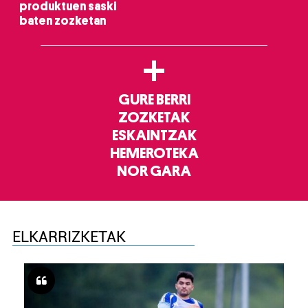
produktuen saski
baten zozketan
+
GURE BERRI
ZOZKETAK
ESKAINTZAK
HEMEROTEKA
NOR GARA
ELKARRIZKETAK