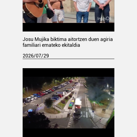
Josu Mujika biktima aitortzen duen agiria
familiari emateko ekitaldia
2026/07/29