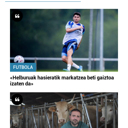
FUTBOLA
«Helburuak hasieratik markatzea beti gaiztoa
izaten da»