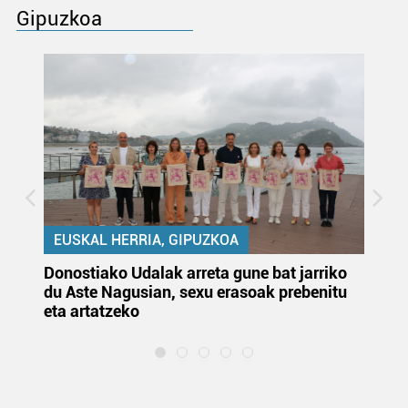
Gipuzkoa
EUSKAL HERRIA, GIPUZKOA
Donostiako Udalak arreta gune bat jarriko
Ur
du Aste Nagusian, sexu erasoak prebenitu
es
eta artatzeko
lu