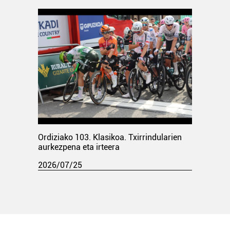
Ordiziako 103. Klasikoa. Txirrindularien
aurkezpena eta irteera
2026/07/25