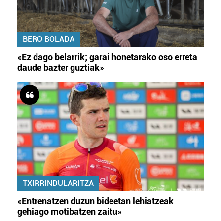
BERO BOLADA
«Ez dago belarrik; garai honetarako oso erreta
daude bazter guztiak»
TXIRRINDULARITZA
«Entrenatzen duzun bideetan lehiatzeak
gehiago motibatzen zaitu»