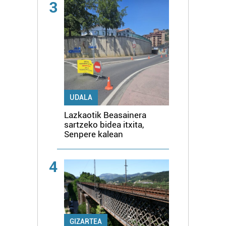
3
UDALA
Lazkaotik Beasainera
sartzeko bidea itxita,
Senpere kalean
4
GIZARTEA