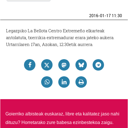
2016-01-17 11:30
Legazpiko La Bellota Centro Extremeño elkarteak
antolatuta, txerrikia extremadurar erara jateko aukera.
Urtarrilaren 17an, Azokan, 12:30etik aurrera.
Goierriko albisteak euskaraz, libre eta kalitatez jaso nahi
dituzu?
Horretarako zure babesa ezinbestekoa zaigu.