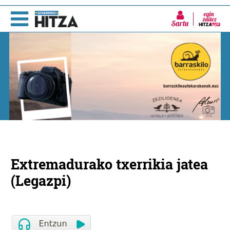
Sartu
Extremadurako txerrikia jatea
(Legazpi)