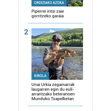
ORDIZIAKO AZOKA
Piperrei iritsi zaie
gorritzeko garaia
2
KIROLA
Unai Urkia zegamarrak
laugarren egin du euli-
arrantzako beteranoen
Munduko Txapelketan