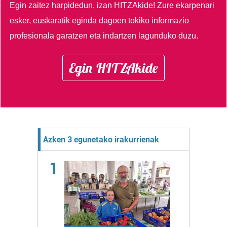
Egin zaitez harpidedun, izan HITZAkide!
Zure ekarpenari
esker, euskaratik eginda dagoen tokiko informazio
profesionala garatzen eta indartzen lagunduko duzu.
Egin HITZAkide
Azken 3 egunetako irakurrienak
1