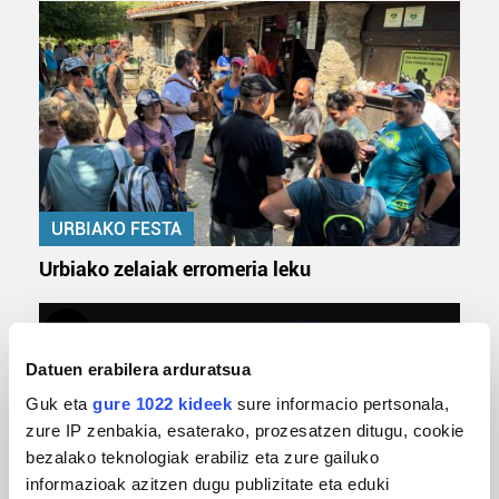
URBIAKO FESTA
Urbiako zelaiak erromeria leku
Datuen erabilera arduratsua
Guk eta
gure 1022 kideek
sure informacio pertsonala,
zure IP zenbakia, esaterako, prozesatzen ditugu, cookie
bezalako teknologiak erabiliz eta zure gailuko
informazioak azitzen dugu publizitate eta eduki