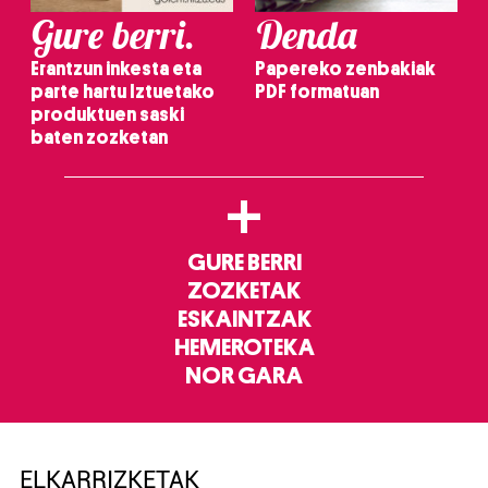
Gure berri.
Denda
Erantzun inkesta eta
Papereko zenbakiak
parte hartu Iztuetako
PDF formatuan
produktuen saski
baten zozketan
+
GURE BERRI
ZOZKETAK
ESKAINTZAK
HEMEROTEKA
NOR GARA
ELKARRIZKETAK