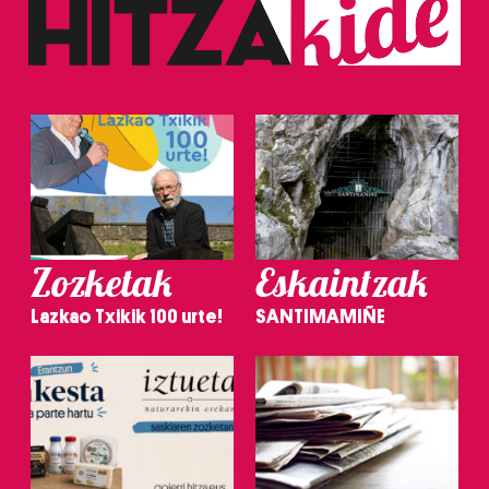
Zozketak
Eskaintzak
Lazkao Txikik 100 urte!
SANTIMAMIÑE