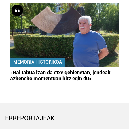
MEMORIA HISTORIKOA
«Gai tabua izan da etxe gehienetan, jendeak
azkeneko momentuan hitz egin du»
ERREPORTAJEAK