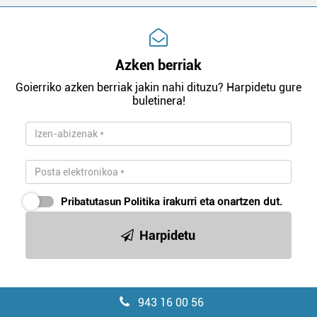
Azken berriak
Goierriko azken berriak jakin nahi dituzu? Harpidetu gure
buletinera!
Pribatutasun Politika
irakurri eta onartzen dut.
Harpidetu
943 16 00 56