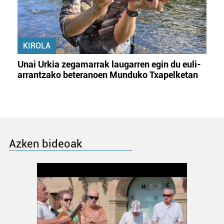
KIROLA
Unai Urkia zegamarrak laugarren egin du euli-
arrantzako beteranoen Munduko Txapelketan
Azken bideoak