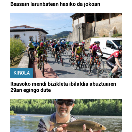
Beasain larunbatean hasiko da jokoan
KIROLA
Itsasoko mendi bizikleta ibilaldia abuztuaren
29an egingo dute