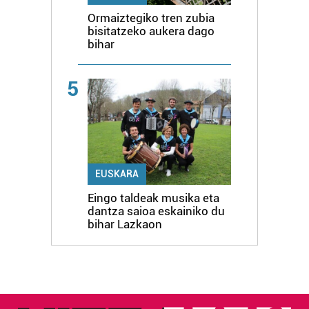
Ormaiztegiko tren zubia
bisitatzeko aukera dago
bihar
5
EUSKARA
Eingo taldeak musika eta
dantza saioa eskainiko du
bihar Lazkaon