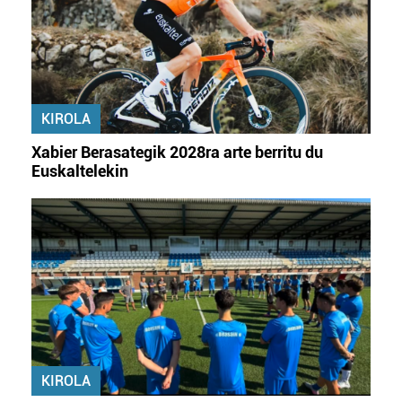
zerbitzuak hobetzeko asmoz, cookie teknologiaz
baliatzen gara. Ohar hau onartuz gero, teknologia hori
erabiltzeko baimen esplizitua ematen diguzu.
Gehiago
irakurri
KIROLA
Xabier Berasategik 2028ra arte berritu du
Euskaltelekin
KIROLA