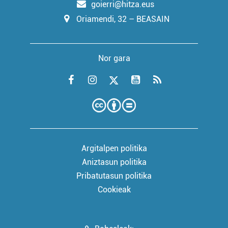
goierri@hitza.eus
Oriamendi, 32 – BEASAIN
Nor gara
Argitalpen politika
Aniztasun politika
Pribatutasun politika
Cookieak