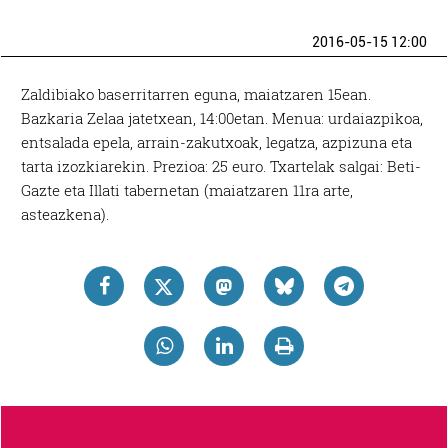
2016-05-15 12:00
Zaldibiako baserritarren eguna, maiatzaren 15ean.
Bazkaria Zelaa jatetxean, 14:00etan. Menua: urdaiazpikoa,
entsalada epela, arrain-zakutxoak, legatza, azpizuna eta
tarta izozkiarekin. Prezioa: 25 euro. Txartelak salgai: Beti-
Gazte eta Illati tabernetan (maiatzaren 11ra arte,
asteazkena).