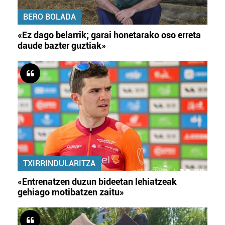
BERO BOLADA
«Ez dago belarrik; garai honetarako oso erreta
daude bazter guztiak»
TXIRRINDULARITZA
«Entrenatzen duzun bideetan lehiatzeak
gehiago motibatzen zaitu»