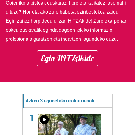
Goierriko albisteak euskaraz, libre eta kalitatez jaso nahi
dituzu?
Horretarako zure babesa ezinbestekoa zaigu.
Egin zaitez harpidedun, izan HITZAkide!
Zure ekarpenari
esker, euskaratik eginda dagoen tokiko informazio
profesionala garatzen eta indartzen lagunduko duzu.
Egin HITZAkide
Azken 3 egunetako irakurrienak
1