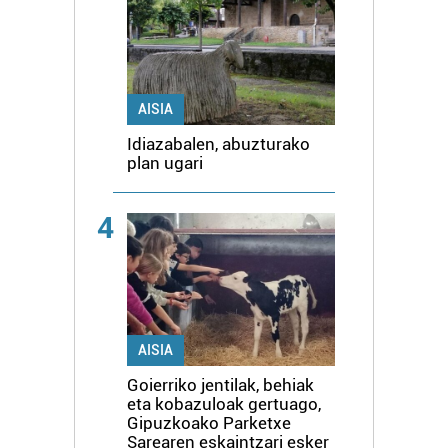
AISIA
Idiazabalen, abuzturako
plan ugari
4
AISIA
Goierriko jentilak, behiak
eta kobazuloak gertuago,
Gipuzkoako Parketxe
Sarearen eskaintzari esker