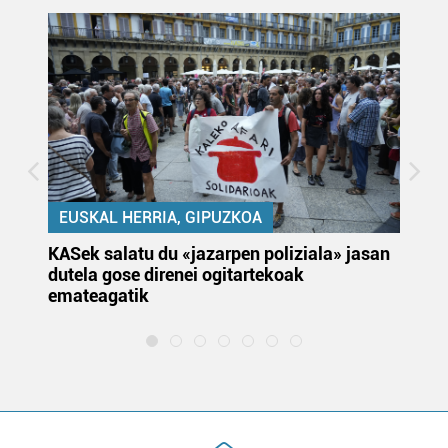
EUSKAL HERRIA, GIPUZKOA
KASek salatu du «jazarpen poliziala» jasan
Pa
dutela gose direnei ogitartekoak
da
emateagatik
«s