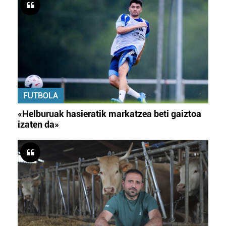
FUTBOLA
«Helburuak hasieratik markatzea beti gaiztoa
izaten da»