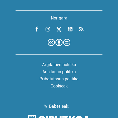
Nor gara
Argitalpen politika
Aniztasun politika
Pribatutasun politika
Cookieak
Babesleak: