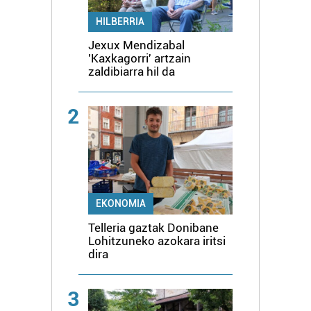
HILBERRIA
Jexux Mendizabal
'Kaxkagorri' artzain
zaldibiarra hil da
2
EKONOMIA
Telleria gaztak Donibane
Lohitzuneko azokara iritsi
dira
3