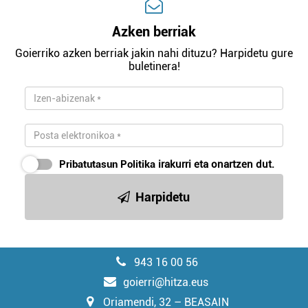
Azken berriak
Goierriko azken berriak jakin nahi dituzu? Harpidetu gure
buletinera!
Pribatutasun Politika
irakurri eta onartzen dut.
Harpidetu
943 16 00 56
goierri@hitza.eus
Oriamendi, 32 – BEASAIN