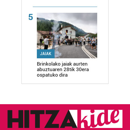
5
JAIAK
Brinkolako jaiak aurten
abuztuaren 28tik 30era
ospatuko dira