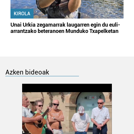
KIROLA
Unai Urkia zegamarrak laugarren egin du euli-
arrantzako beteranoen Munduko Txapelketan
Azken bideoak