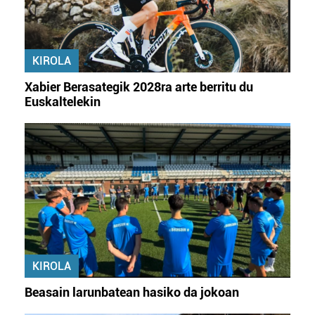
baliatzen gara. Ohar hau onartuz gero, teknologia hori
erabiltzeko baimen esplizitua ematen diguzu.
Gehiago
irakurri
KIROLA
Xabier Berasategik 2028ra arte berritu du
Euskaltelekin
KIROLA
Beasain larunbatean hasiko da jokoan