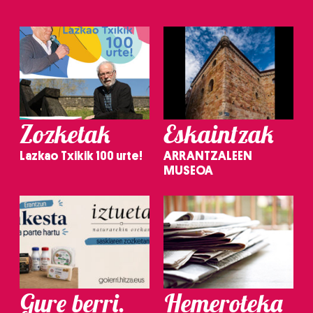
Zozketak
Eskaintzak
Lazkao Txikik 100 urte!
ARRANTZALEEN
MUSEOA
Gure berri.
Hemeroteka