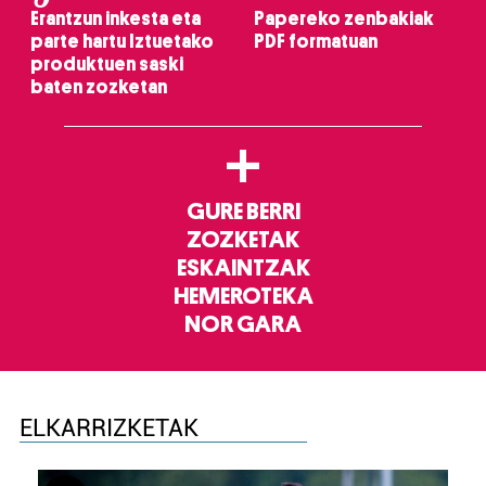
Erantzun inkesta eta
Papereko zenbakiak
parte hartu Iztuetako
PDF formatuan
produktuen saski
baten zozketan
+
GURE BERRI
ZOZKETAK
ESKAINTZAK
HEMEROTEKA
NOR GARA
ELKARRIZKETAK