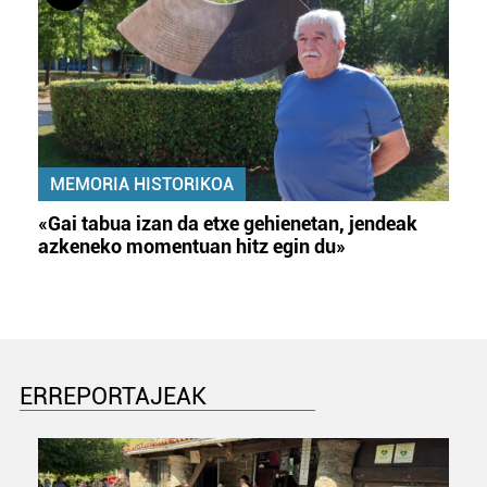
MEMORIA HISTORIKOA
«Gai tabua izan da etxe gehienetan, jendeak
azkeneko momentuan hitz egin du»
ERREPORTAJEAK