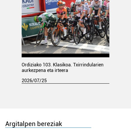
Ordiziako 103. Klasikoa. Txirrindularien
aurkezpena eta irteera
2026/07/25
Argitalpen bereziak