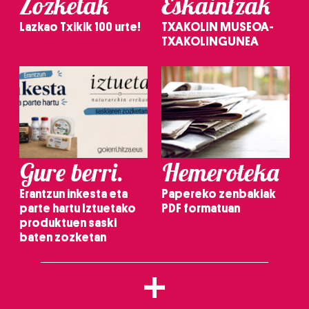
Zozketak
Eskaintzak
Lazkao Txikik 100 urte!
TXAKOLIN MUSEOA-
TXAKOLINGUNEA
Gure berri.
Hemeroteka
Erantzun inkesta eta
Papereko zenbakiak
parte hartu Iztuetako
PDF formatuan
produktuen saski
baten zozketan
+