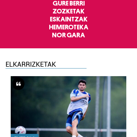
GURE BERRI
ZOZKETAK
ESKAINTZAK
HEMEROTEKA
NOR GARA
ELKARRIZKETAK