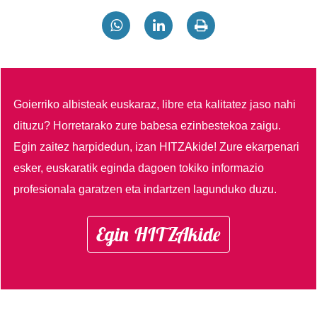
Goierriko albisteak euskaraz, libre eta kalitatez jaso nahi
dituzu?
Horretarako zure babesa ezinbestekoa zaigu.
Egin zaitez harpidedun, izan HITZAkide!
Zure ekarpenari
esker, euskaratik eginda dagoen tokiko informazio
profesionala garatzen eta indartzen lagunduko duzu.
Egin HITZAkide