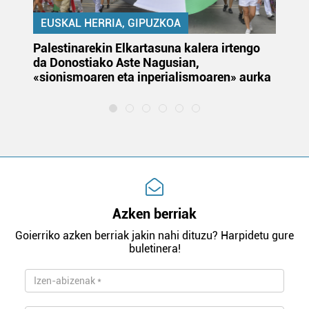
EUSKAL HERRIA, GIPUZKOA
Palestinarekin Elkartasuna kalera irtengo
Do
da Donostiako Aste Nagusian,
du
«sionismoaren eta inperialismoaren» aurka
et
Azken berriak
Goierriko azken berriak jakin nahi dituzu? Harpidetu gure
buletinera!