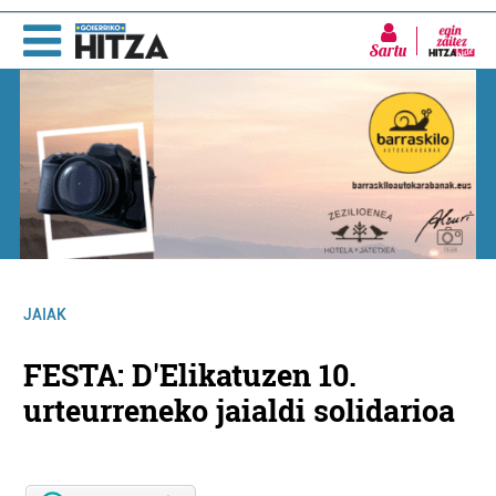
Sartu
JAIAK
FESTA: D'Elikatuzen 10.
urteurreneko jaialdi solidarioa