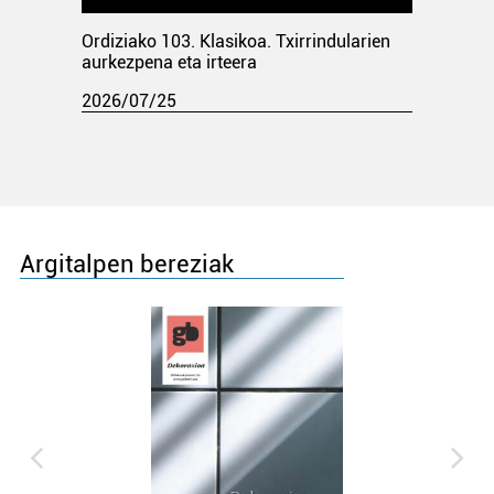
Ordiziako 103. Klasikoa. Txirrindularien
aurkezpena eta irteera
2026/07/25
Argitalpen bereziak