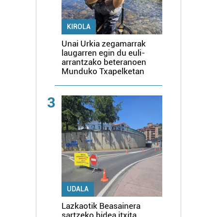
KIROLA
Unai Urkia zegamarrak
laugarren egin du euli-
arrantzako beteranoen
Munduko Txapelketan
3
UDALA
Lazkaotik Beasainera
sartzeko bidea itxita,