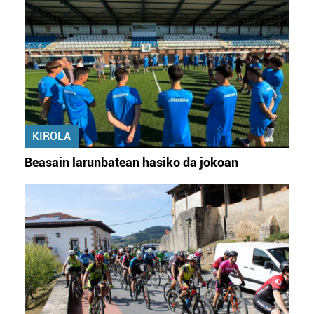
KIROLA
Beasain larunbatean hasiko da jokoan