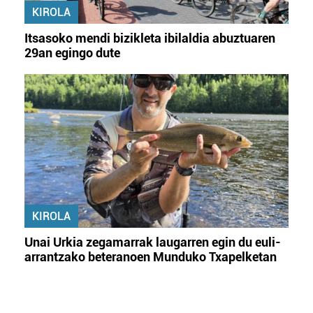
KIROLA
Itsasoko mendi bizikleta ibilaldia abuztuaren
29an egingo dute
KIROLA
Unai Urkia zegamarrak laugarren egin du euli-
arrantzako beteranoen Munduko Txapelketan