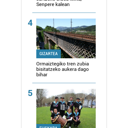
Senpere kalean
4
GIZARTEA
Ormaiztegiko tren zubia
bisitatzeko aukera dago
bihar
5