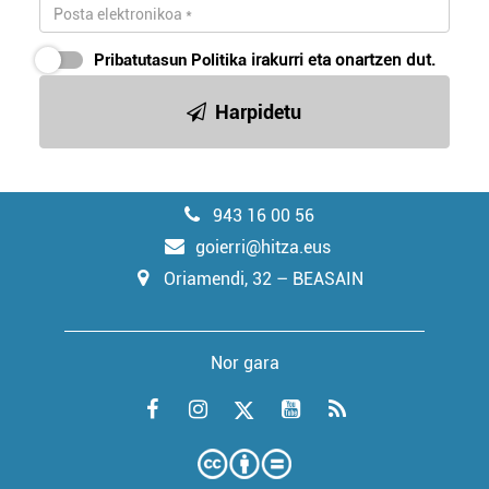
Pribatutasun Politika
irakurri eta onartzen dut.
Harpidetu
943 16 00 56
goierri@hitza.eus
Oriamendi, 32 – BEASAIN
Nor gara