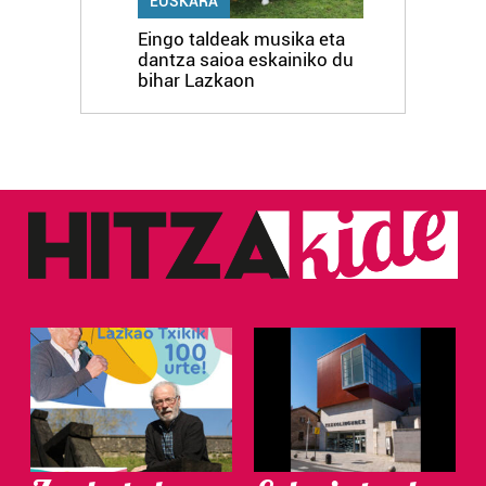
EUSKARA
Eingo taldeak musika eta
dantza saioa eskainiko du
bihar Lazkaon