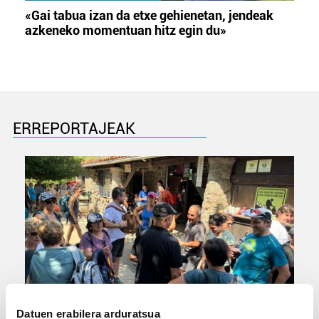
«Gai tabua izan da etxe gehienetan, jendeak
azkeneko momentuan hitz egin du»
ERREPORTAJEAK
URBIAKO FESTA
Datuen erabilera arduratsua