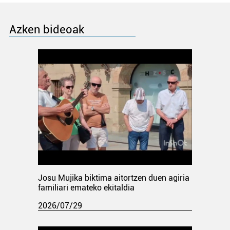
Azken bideoak
Josu Mujika biktima aitortzen duen agiria
familiari emateko ekitaldia
2026/07/29