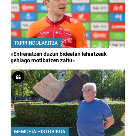
TXIRRINDULARITZA
«Entrenatzen duzun bideetan lehiatzeak
gehiago motibatzen zaitu»
MEMORIA HISTORIKOA