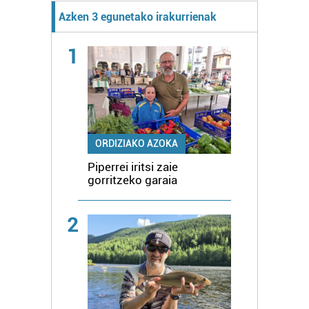
Azken 3 egunetako irakurrienak
1
ORDIZIAKO AZOKA
Piperrei iritsi zaie
gorritzeko garaia
2