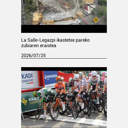
La Salle-Legazpi ikastetxe pareko
zubiaren eraistea
2026/07/25