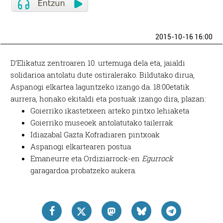
2015-10-16 16:00
D’Elikatuz zentroaren 10. urtemuga dela eta, jaialdi
solidarioa antolatu dute ostiralerako. Bildutako dirua,
Aspanogi elkartea laguntzeko izango da. 18:00etatik
aurrera, honako ekitaldi eta postuak izango dira, plazan:
Goierriko ikastetxeen arteko pintxo lehiaketa
Goierriko museoek antolatutako tailerrak
Idiazabal Gazta Kofradiaren pintxoak
Aspanogi elkartearen postua
Emaneurre eta Ordiziarrock-en
Egurrock
garagardoa probatzeko aukera.