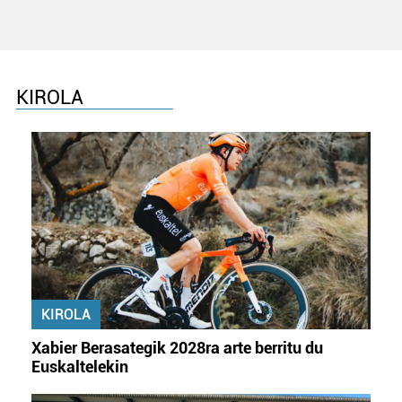
zure baimena Cookieen adierazpenean.
Webgune honek cookie propioak eta hirugarrenen cookie-
fitxategiak erabiltzen ditu. Zure esperientzia eta
KIROLA
zerbitzuak hobetzeko asmoz, cookie teknologiaz
baliatzen gara. Ohar hau onartuz gero, teknologia hori
erabiltzeko baimen esplizitua ematen diguzu.
Gehiago
irakurri
KIROLA
Xabier Berasategik 2028ra arte berritu du
Euskaltelekin