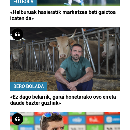
FUTBOLA
«Helburuak hasieratik markatzea beti gaiztoa
izaten da»
BERO BOLADA
«Ez dago belarrik; garai honetarako oso erreta
daude bazter guztiak»