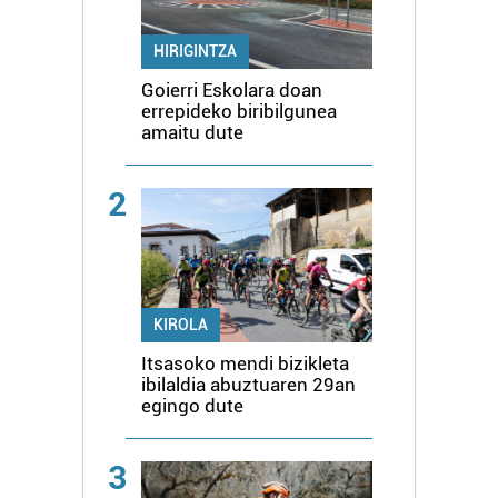
HIRIGINTZA
Goierri Eskolara doan
errepideko biribilgunea
amaitu dute
2
KIROLA
Itsasoko mendi bizikleta
ibilaldia abuztuaren 29an
egingo dute
3