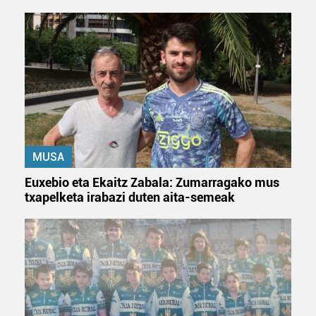
MUSA
Euxebio eta Ekaitz Zabala: Zumarragako mus
txapelketa irabazi duten aita-semeak