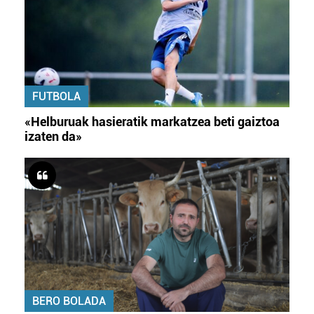
FUTBOLA
«Helburuak hasieratik markatzea beti gaiztoa
izaten da»
BERO BOLADA