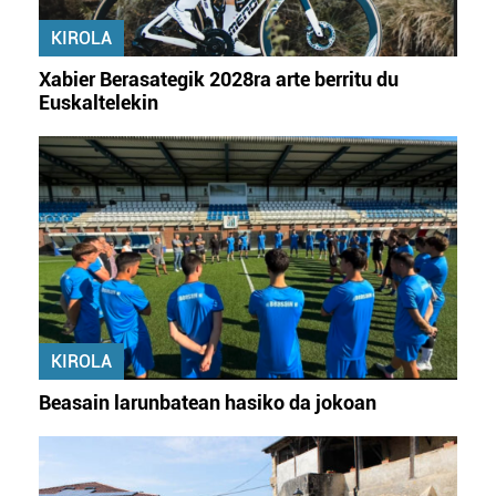
KIROLA
Xabier Berasategik 2028ra arte berritu du
Euskaltelekin
KIROLA
Beasain larunbatean hasiko da jokoan