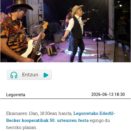
Legorreta
2026-06-13 18:30
Ekainaren 13an, 18:30ean hasita,
Legorretako Ederfil-
Becker kooperatibak 50. urteurren festa
egingo du
herriko plazan.