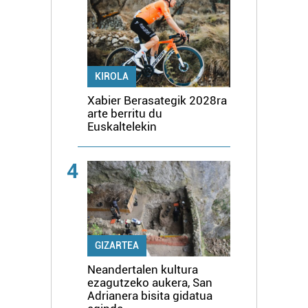
KIROLA
Xabier Berasategik 2028ra
arte berritu du
Euskaltelekin
4
GIZARTEA
Neandertalen kultura
ezagutzeko aukera, San
Adrianera bisita gidatua