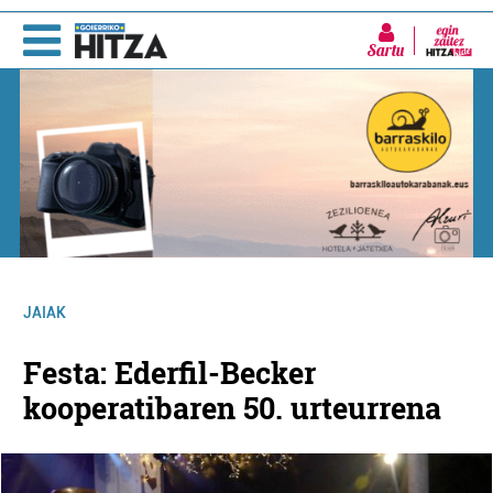
Sartu
JAIAK
Festa: Ederfil-Becker
kooperatibaren 50. urteurrena