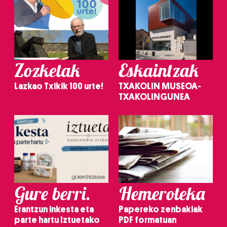
Zozketak
Eskaintzak
Lazkao Txikik 100 urte!
TXAKOLIN MUSEOA-
TXAKOLINGUNEA
Gure berri.
Hemeroteka
Erantzun inkesta eta
Papereko zenbakiak
parte hartu Iztuetako
PDF formatuan