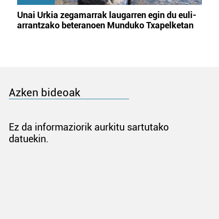
Unai Urkia zegamarrak laugarren egin du euli-
arrantzako beteranoen Munduko Txapelketan
Azken bideoak
Ez da informaziorik aurkitu sartutako
datuekin.