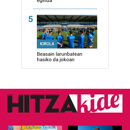
eginda
5
KIROLA
Beasain larunbatean
hasiko da jokoan