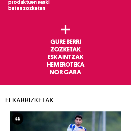
produktuen saski
baten zozketan
+
GURE BERRI
ZOZKETAK
ESKAINTZAK
HEMEROTEKA
NOR GARA
ELKARRIZKETAK