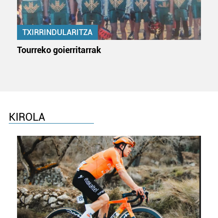
TXIRRINDULARITZA
Tourreko goierritarrak
KIROLA