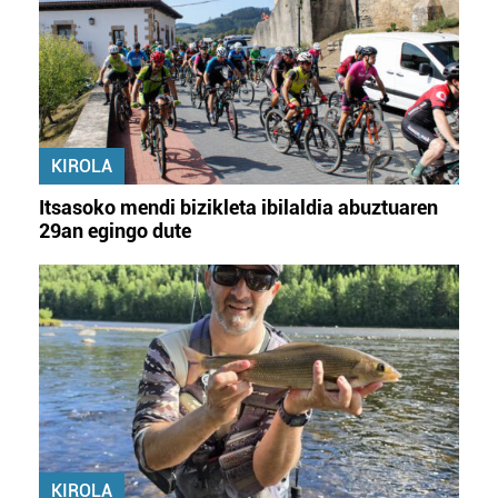
KIROLA
Itsasoko mendi bizikleta ibilaldia abuztuaren
29an egingo dute
KIROLA