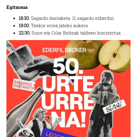
Egitaraua
18:30.
Sagardo dastaketa. 11 sagardo ezberdin
19:00.
Txekor errea jateko aukera
22:30.
Sune eta Oilar Beltzak taldeen kontzertua