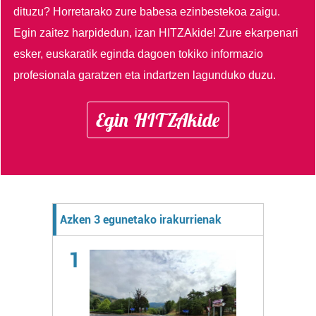
dituzu?
Horretarako zure babesa ezinbestekoa zaigu.
Egin zaitez harpidedun, izan HITZAkide!
Zure ekarpenari
esker, euskaratik eginda dagoen tokiko informazio
profesionala garatzen eta indartzen lagunduko duzu.
Egin HITZAkide
Azken 3 egunetako irakurrienak
1