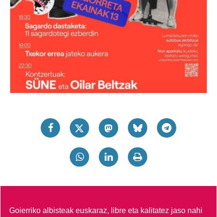
Goierriko albisteak euskaraz, libre eta kalitatez jaso nahi