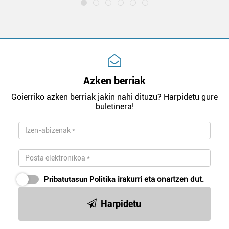
Azken berriak
Goierriko azken berriak jakin nahi dituzu? Harpidetu gure
buletinera!
Pribatutasun Politika
irakurri eta onartzen dut.
Harpidetu