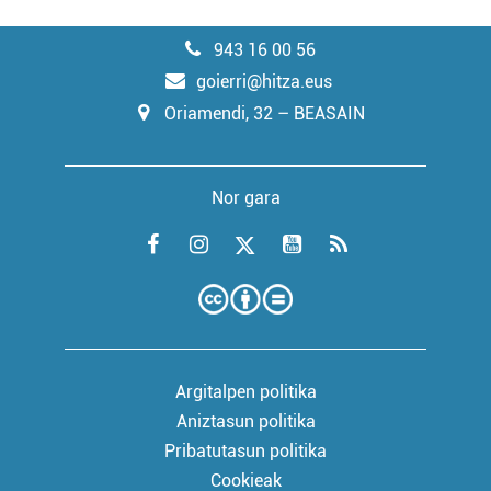
943 16 00 56
goierri@hitza.eus
Oriamendi, 32 – BEASAIN
Nor gara
Argitalpen politika
Aniztasun politika
Pribatutasun politika
Cookieak