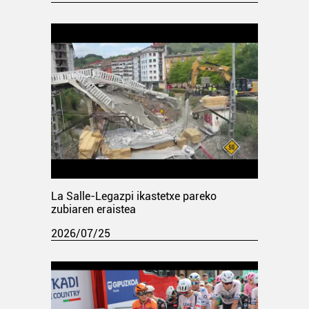
La Salle-Legazpi ikastetxe pareko
zubiaren eraistea
2026/07/25