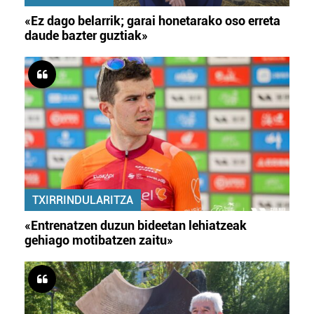
«Ez dago belarrik; garai honetarako oso erreta
daude bazter guztiak»
TXIRRINDULARITZA
«Entrenatzen duzun bideetan lehiatzeak
gehiago motibatzen zaitu»