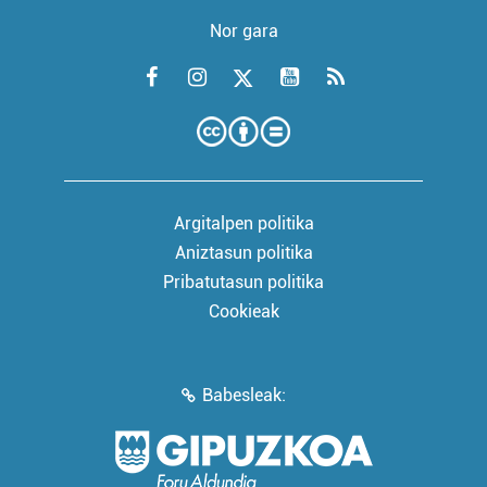
Nor gara
Argitalpen politika
Aniztasun politika
Pribatutasun politika
Cookieak
Babesleak: