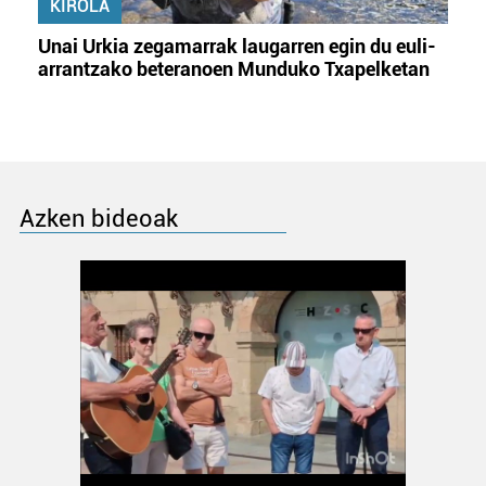
KIROLA
Unai Urkia zegamarrak laugarren egin du euli-
arrantzako beteranoen Munduko Txapelketan
Azken bideoak