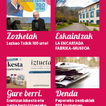
Zozketak
Eskaintzak
Lazkao Txikik 100 urte!
LA ENCARTADA
FABRIKA-MUSEOA
Gure berri.
Denda
Erantzun inkesta eta
Papereko zenbakiak
parte hartu Iztuetako
PDF formatuan