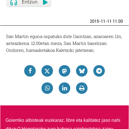
2015-11-11 11:00
San Martin eguna ospatuko dute Gaintzan, azaroaren 11n,
asteazkena. 12:00etan meza, San Martin baselizan.
Ondoren, hamaiketakoa Kaletxiki jatetxean.
Goierriko albisteak euskaraz, libre eta kalitatez jaso nahi
dituzu?
Horretarako zure babesa ezinbestekoa zaigu.