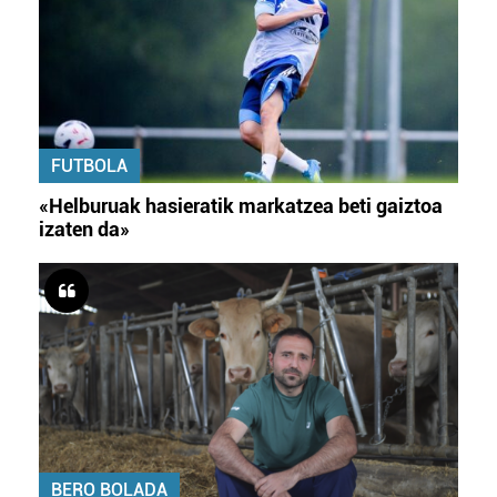
FUTBOLA
«Helburuak hasieratik markatzea beti gaiztoa
izaten da»
BERO BOLADA