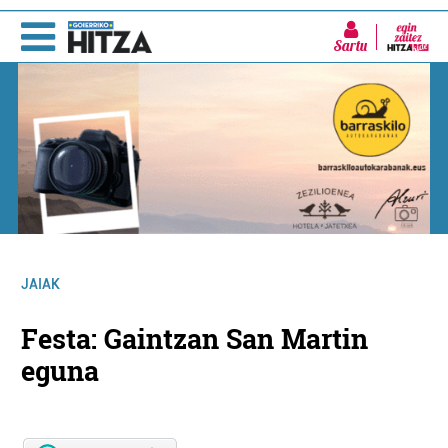
Sartu
JAIAK
Festa: Gaintzan San Martin
eguna