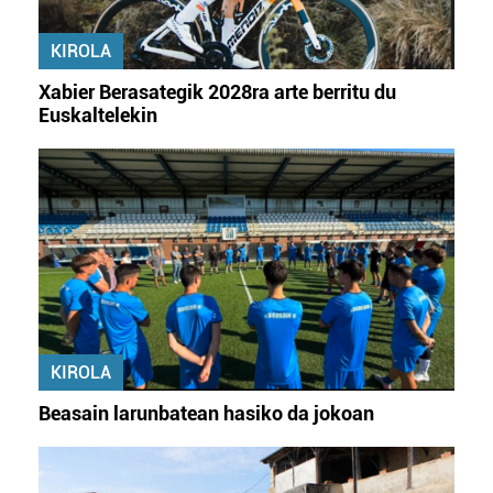
erabiltzeko baimen esplizitua ematen diguzu.
Gehiago
irakurri
KIROLA
Xabier Berasategik 2028ra arte berritu du
Euskaltelekin
KIROLA
Beasain larunbatean hasiko da jokoan