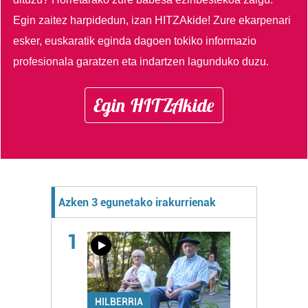
Egin zaitez harpidedun, izan HITZAkide!
Zure ekarpenari
esker, euskaratik eginda dagoen tokiko informazio
profesionala garatzen eta indartzen lagunduko duzu.
Egin HITZAkide
Azken 3 egunetako irakurrienak
1
HILBERRIA