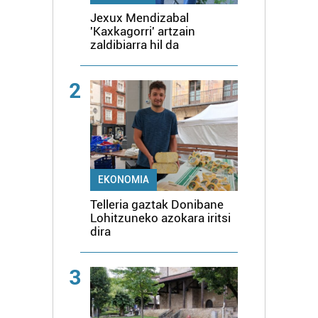
Jexux Mendizabal
'Kaxkagorri' artzain
zaldibiarra hil da
2
EKONOMIA
Telleria gaztak Donibane
Lohitzuneko azokara iritsi
dira
3