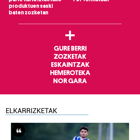
produktuen saski
baten zozketan
+
GURE BERRI
ZOZKETAK
ESKAINTZAK
HEMEROTEKA
NOR GARA
ELKARRIZKETAK