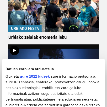
URBIAKO FESTA
Urbiako zelaiak erromeria leku
Datuen erabilera arduratsua
Guk eta
gure 1022 kideek
sure informacio pertsonala,
zure IP zenbakia, esaterako, prozesatzen ditugu, cookie
bezalako teknologiak erabiliz eta zure gailuko
MUSIKA
informazioak azitzen dugu publizitate eta eduki
pertsonalizatua, publizitatearen eta edukiaren neurketa,
Odik berria ezagutzeko aukera 'KimiK' eta
audientzia-ikerketa eta zerbitzuen garapena eskaintzeko.
'Amaaaa!' abestiekin