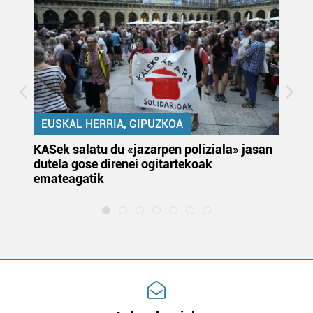
EUSKAL HERRIA, GIPUZKOA
KASek salatu du «jazarpen poliziala» jasan
Pa
dutela gose direnei ogitartekoak
da
emateagatik
«s