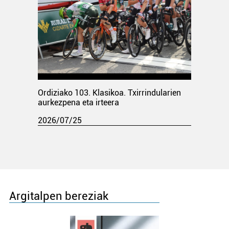
Ordiziako 103. Klasikoa. Txirrindularien
aurkezpena eta irteera
2026/07/25
Argitalpen bereziak