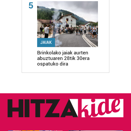
5
JAIAK
Brinkolako jaiak aurten
abuztuaren 28tik 30era
ospatuko dira