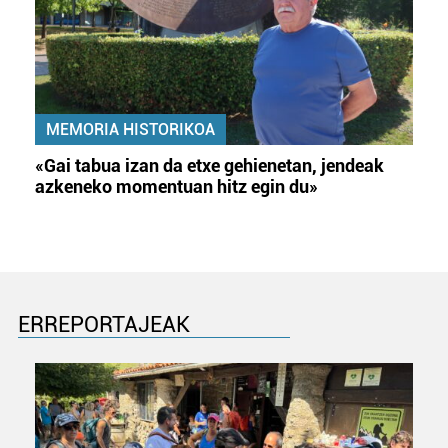
MEMORIA HISTORIKOA
«Gai tabua izan da etxe gehienetan, jendeak
azkeneko momentuan hitz egin du»
ERREPORTAJEAK