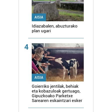
AISIA
Idiazabalen, abuzturako
plan ugari
4
AISIA
Goierriko jentilak, behiak
eta kobazuloak gertuago,
Gipuzkoako Parketxe
Sarearen eskaintzari esker