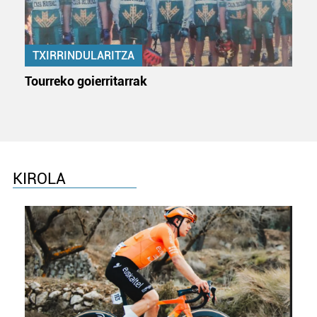
neurtzeko, jendeari buruzko informazioa biltzeko eta
produktuak garatzeko. Zure datuak nork eta zertarako
erabiltzen dituen hauta dezakezu.
TXIRRINDULARITZA
Bazkide batzuek ez dizute baimenik eskatzen, eta beren
Tourreko goierritarrak
interes komertzial legitimoetan babesten dira. Ikusi gure
bazkideen zerrenda, beren ustez zein helburutarako
duten interes legitimoa eta horren aurka nola egin
dezakezun ikusteko.
Lortu zure datu pertsonalak prozesatzeko moduari
KIROLA
buruzko informazio gehiago eta ezarri zure lehentasunak
datuen atalean. Edozein unetan alda edo ken dezakezu
zure baimena Cookieen adierazpenean.
Webgune honek cookie propioak eta hirugarrenen cookie-
fitxategiak erabiltzen ditu. Zure esperientzia eta
zerbitzuak hobetzeko asmoz, cookie teknologiaz
baliatzen gara. Ohar hau onartuz gero, teknologia hori