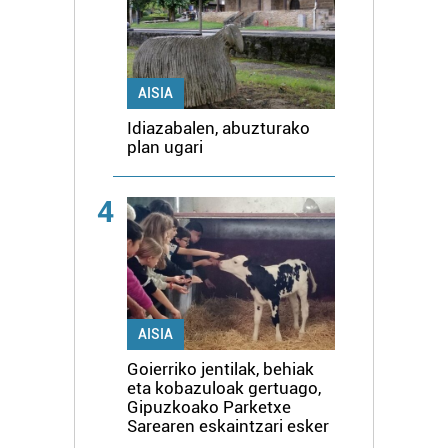
AISIA
Idiazabalen, abuzturako
plan ugari
4
AISIA
Goierriko jentilak, behiak
eta kobazuloak gertuago,
Gipuzkoako Parketxe
Sarearen eskaintzari esker