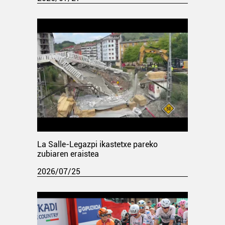
La Salle-Legazpi ikastetxe pareko
zubiaren eraistea
2026/07/25