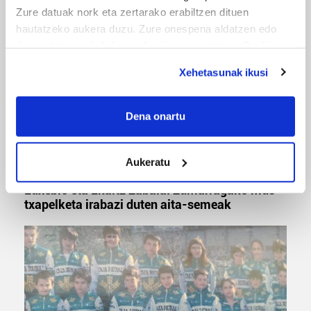
'Amaaaa!' abestiekin
Zure datuak nork eta zertarako erabiltzen dituen
hautatzeko aukera duzu. Zure onespena aldatzen edo
deuseztatzen ahal duzu edozein momentutan, Cookie
deklaraziotik edo Privacy triggerean klikatuz.
Xehetasunak ikusi
If you allow, we would also like to:
Collect information about your geographical
Dena onartu
location which can be accurate to within several
meters
Aukeratu
Identify your device by actively scanning it for
MUSA
specific characteristics (fingerprinting)
Euxebio eta Ekaitz Zabala: Zumarragako mus
Find out more about how your personal data is processed
txapelketa irabazi duten aita-semeak
and set your preferences in the
details section
.
Guk eta gure bazkideek zure datu pertsonalak
prozesatzen ditugu, zure IP zenbakia, besteak beste,
teknologia erabiliz, cookieak adibidez, iragarki eta eduki
pertsonalizatuak eskaintzeko, iragarkiak eta edukia