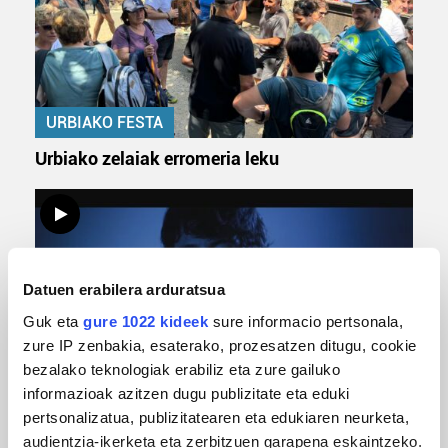
URBIAKO FESTA
Urbiako zelaiak erromeria leku
Datuen erabilera arduratsua
Guk eta
gure 1022 kideek
sure informacio pertsonala,
zure IP zenbakia, esaterako, prozesatzen ditugu, cookie
bezalako teknologiak erabiliz eta zure gailuko
informazioak azitzen dugu publizitate eta eduki
MUSIKA
pertsonalizatua, publizitatearen eta edukiaren neurketa,
Odik berria ezagutzeko aukera 'KimiK' eta
audientzia-ikerketa eta zerbitzuen garapena eskaintzeko.