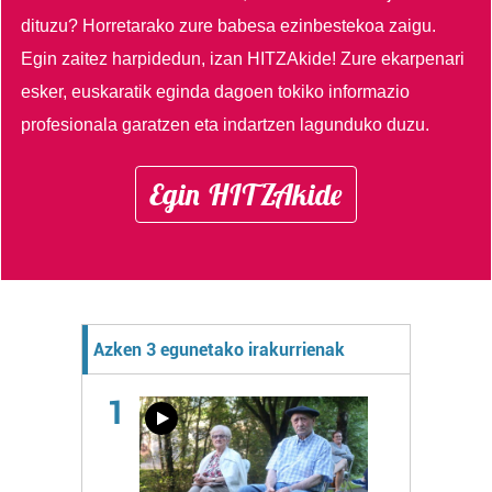
dituzu?
Horretarako zure babesa ezinbestekoa zaigu.
Egin zaitez harpidedun, izan HITZAkide!
Zure ekarpenari
esker, euskaratik eginda dagoen tokiko informazio
profesionala garatzen eta indartzen lagunduko duzu.
Egin HITZAkide
Azken 3 egunetako irakurrienak
1