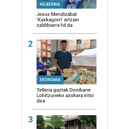
HILBERRIA
Jexux Mendizabal
'Kaxkagorri' artzain
zaldibiarra hil da
2
EKONOMIA
Telleria gaztak Donibane
Lohitzuneko azokara iritsi
dira
3