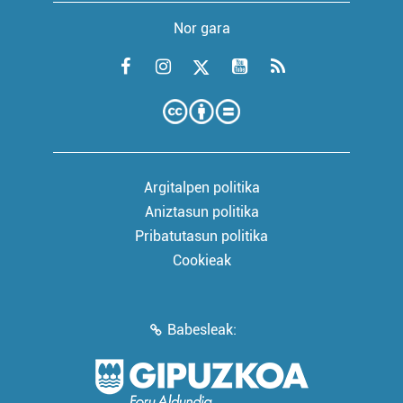
Nor gara
Argitalpen politika
Aniztasun politika
Pribatutasun politika
Cookieak
Babesleak: