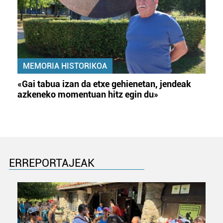
MEMORIA HISTORIKOA
«Gai tabua izan da etxe gehienetan, jendeak
azkeneko momentuan hitz egin du»
ERREPORTAJEAK