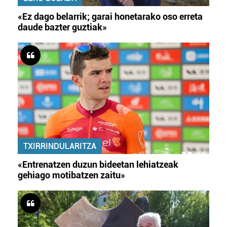
«Ez dago belarrik; garai honetarako oso erreta
daude bazter guztiak»
TXIRRINDULARITZA
«Entrenatzen duzun bideetan lehiatzeak
gehiago motibatzen zaitu»