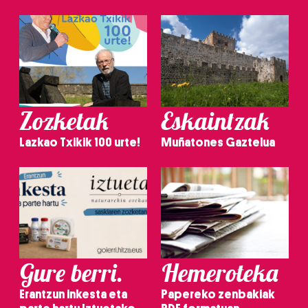
Zozketak
Eskaintzak
Lazkao Txikik 100 urte!
Muñatones Gaztelua
Gure berri.
Hemeroteka
Erantzun inkesta eta
Papereko zenbakiak