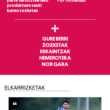
parte hartu Iztuetako
PDF formatuan
produktuen saski
baten zozketan
+
GURE BERRI
ZOZKETAK
ESKAINTZAK
HEMEROTEKA
NOR GARA
ELKARRIZKETAK