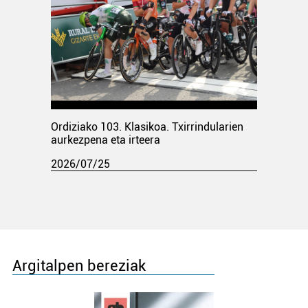
Ordiziako 103. Klasikoa. Txirrindularien
aurkezpena eta irteera
2026/07/25
Argitalpen bereziak