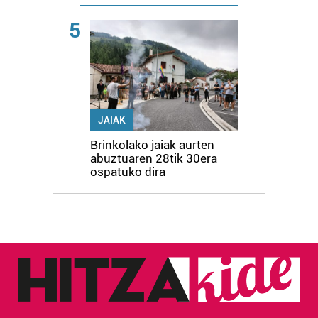
5
JAIAK
Brinkolako jaiak aurten
abuztuaren 28tik 30era
ospatuko dira