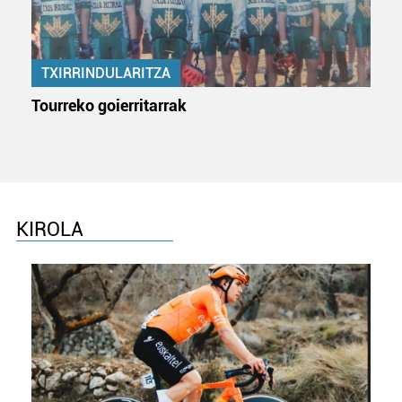
neurtzeko, jendeari buruzko informazioa biltzeko eta
produktuak garatzeko. Zure datuak nork eta zertarako
erabiltzen dituen hauta dezakezu.
TXIRRINDULARITZA
Bazkide batzuek ez dizute baimenik eskatzen, eta beren
Tourreko goierritarrak
interes komertzial legitimoetan babesten dira. Ikusi gure
bazkideen zerrenda, beren ustez zein helburutarako
duten interes legitimoa eta horren aurka nola egin
dezakezun ikusteko.
Lortu zure datu pertsonalak prozesatzeko moduari
KIROLA
buruzko informazio gehiago eta ezarri zure lehentasunak
datuen atalean. Edozein unetan alda edo ken dezakezu
zure baimena Cookieen adierazpenean.
Webgune honek cookie propioak eta hirugarrenen cookie-
fitxategiak erabiltzen ditu. Zure esperientzia eta
zerbitzuak hobetzeko asmoz, cookie teknologiaz
baliatzen gara. Ohar hau onartuz gero, teknologia hori