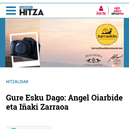
Sartu
HITZALDIAK
Gure Esku Dago: Angel Oiarbide
eta Iñaki Zarraoa