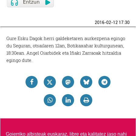
2016-02-12 17:30
Gure Esku Dagok herri galdeketaren aurkezpena egingo
du Seguran, otsailaren 12an, Botikaxahar kulturgunean,
18:30ean. Angel Oiarbidek eta Iñaki Zarraoak hitzaldia
egingo dute.
Goierriko albisteak euskaraz, libre eta kalitatez jaso nahi