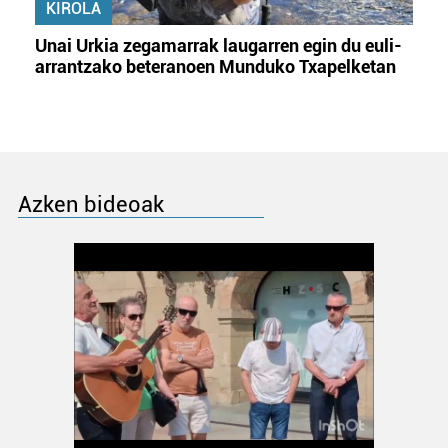
KIROLA
Unai Urkia zegamarrak laugarren egin du euli-
arrantzako beteranoen Munduko Txapelketan
Azken bideoak