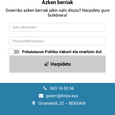
Azken berriak
Goierriko azken berriak jakin nahi dituzu? Harpidetu gure
buletinera!
Pribatutasun Politika
irakurri eta onartzen dut.
Harpidetu
943 16 00 56
goierri@hitza.eus
Oriamendi, 32 – BEASAIN