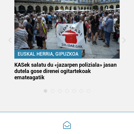
EUSKAL HERRIA, GIPUZKOA
KASek salatu du «jazarpen poliziala» jasan
Pa
dutela gose direnei ogitartekoak
da
emateagatik
«s