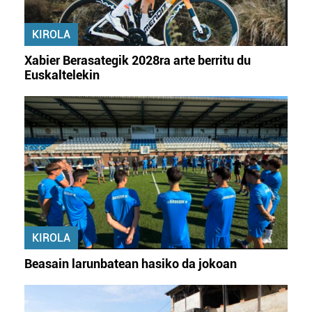
erabiltzeko baimen esplizitua ematen diguzu.
Gehiago
irakurri
KIROLA
Xabier Berasategik 2028ra arte berritu du
Euskaltelekin
KIROLA
Beasain larunbatean hasiko da jokoan