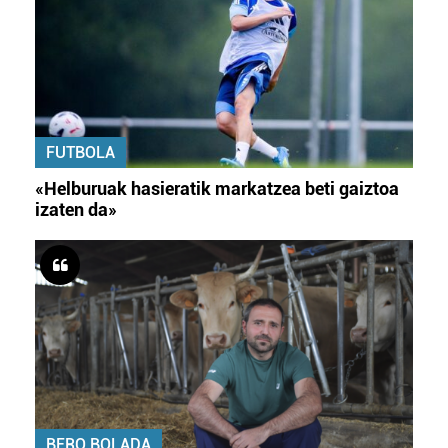
FUTBOLA
«Helburuak hasieratik markatzea beti gaiztoa
izaten da»
BERO BOLADA