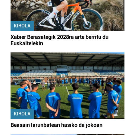
baliatzen gara. Ohar hau onartuz gero, teknologia hori
erabiltzeko baimen esplizitua ematen diguzu.
Gehiago
irakurri
KIROLA
Xabier Berasategik 2028ra arte berritu du
Euskaltelekin
KIROLA
Beasain larunbatean hasiko da jokoan