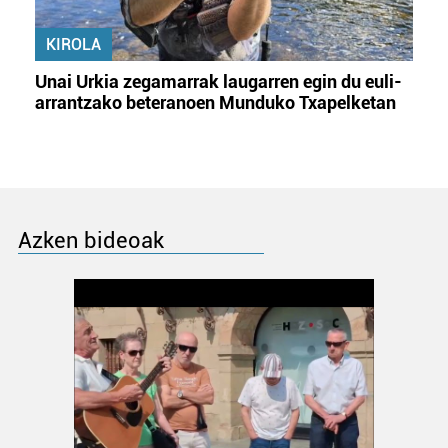
KIROLA
Unai Urkia zegamarrak laugarren egin du euli-
arrantzako beteranoen Munduko Txapelketan
Azken bideoak