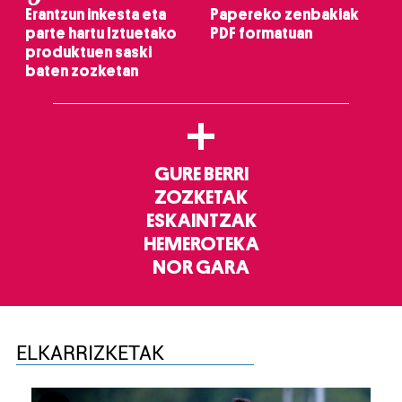
Erantzun inkesta eta
Papereko zenbakiak
parte hartu Iztuetako
PDF formatuan
produktuen saski
baten zozketan
+
GURE BERRI
ZOZKETAK
ESKAINTZAK
HEMEROTEKA
NOR GARA
ELKARRIZKETAK