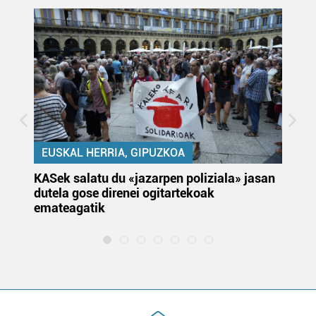
EUSKAL HERRIA, GIPUZKOA
KASek salatu du «jazarpen poliziala» jasan
Pa
dutela gose direnei ogitartekoak
da
emateagatik
«s