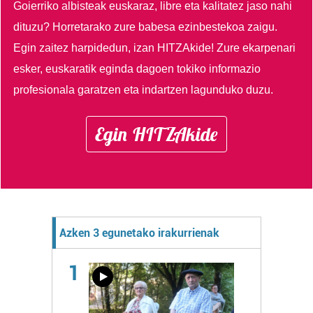
Goierriko albisteak euskaraz, libre eta kalitatez jaso nahi
dituzu?
Horretarako zure babesa ezinbestekoa zaigu.
Egin zaitez harpidedun, izan HITZAkide!
Zure ekarpenari
esker, euskaratik eginda dagoen tokiko informazio
profesionala garatzen eta indartzen lagunduko duzu.
Egin HITZAkide
Azken 3 egunetako irakurrienak
1