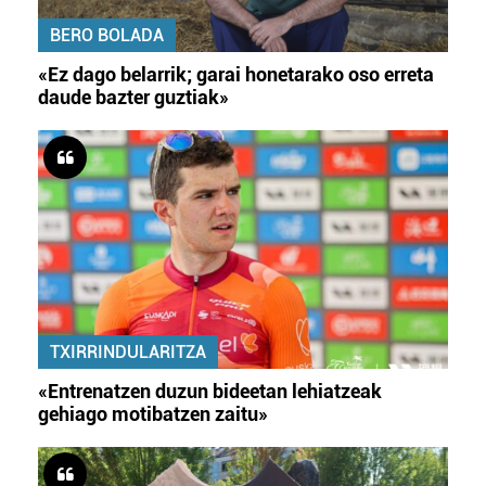
BERO BOLADA
«Ez dago belarrik; garai honetarako oso erreta
daude bazter guztiak»
TXIRRINDULARITZA
«Entrenatzen duzun bideetan lehiatzeak
gehiago motibatzen zaitu»