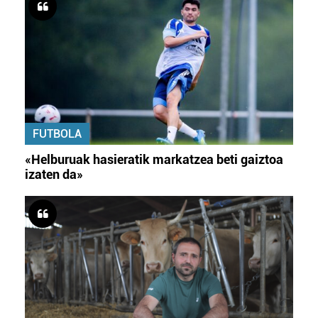
FUTBOLA
«Helburuak hasieratik markatzea beti gaiztoa
izaten da»