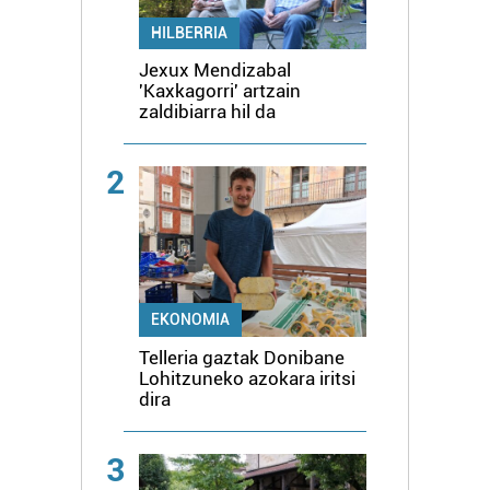
HILBERRIA
Jexux Mendizabal
'Kaxkagorri' artzain
zaldibiarra hil da
2
EKONOMIA
Telleria gaztak Donibane
Lohitzuneko azokara iritsi
dira
3