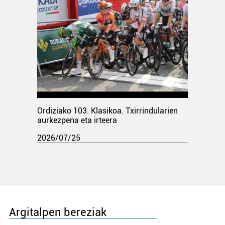
Ordiziako 103. Klasikoa. Txirrindularien
aurkezpena eta irteera
2026/07/25
Argitalpen bereziak