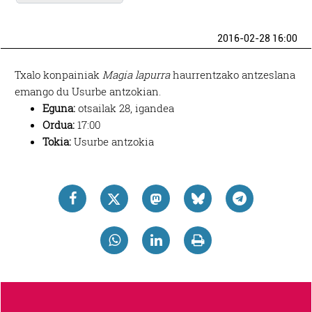
2016-02-28 16:00
Txalo konpainiak
Magia lapurra
haurrentzako antzeslana
emango du Usurbe antzokian.
Eguna:
otsailak 28, igandea
Ordua:
17:00
Tokia:
Usurbe antzokia