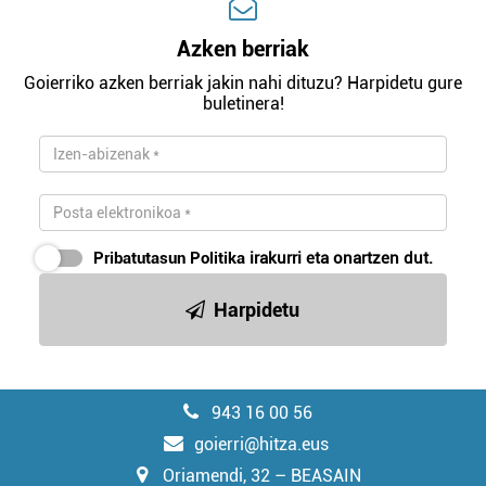
Azken berriak
Goierriko azken berriak jakin nahi dituzu? Harpidetu gure
buletinera!
Pribatutasun Politika
irakurri eta onartzen dut.
Harpidetu
943 16 00 56
goierri@hitza.eus
Oriamendi, 32 – BEASAIN