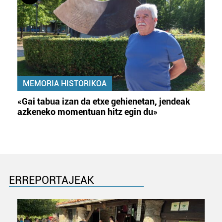
MEMORIA HISTORIKOA
«Gai tabua izan da etxe gehienetan, jendeak
azkeneko momentuan hitz egin du»
ERREPORTAJEAK