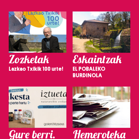
Zozketak
Eskaintzak
Lazkao Txikik 100 urte!
EL POBALEKO
BURDINOLA
Gure berri.
Hemeroteka