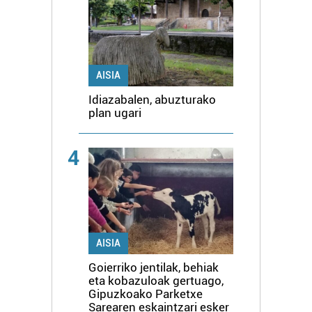
AISIA
Idiazabalen, abuzturako
plan ugari
4
AISIA
Goierriko jentilak, behiak
eta kobazuloak gertuago,
Gipuzkoako Parketxe
Sarearen eskaintzari esker