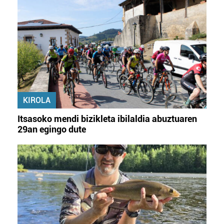
KIROLA
Itsasoko mendi bizikleta ibilaldia abuztuaren
29an egingo dute