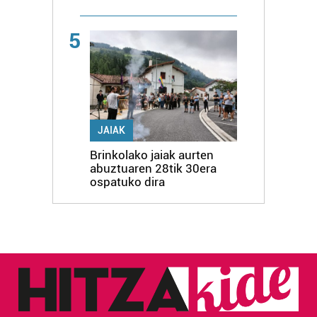
5
JAIAK
Brinkolako jaiak aurten
abuztuaren 28tik 30era
ospatuko dira