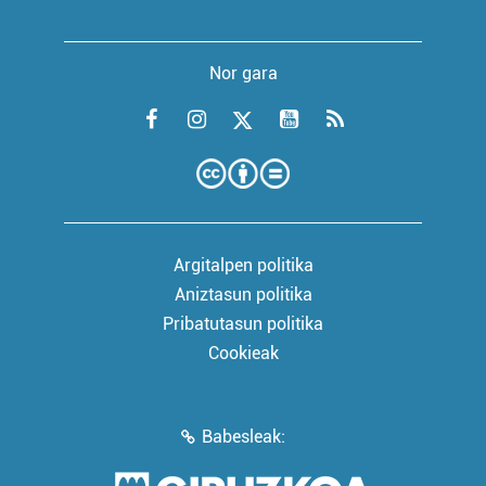
Nor gara
Argitalpen politika
Aniztasun politika
Pribatutasun politika
Cookieak
Babesleak: